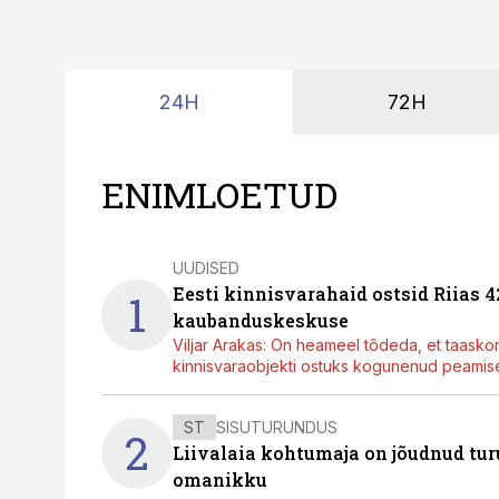
24H
72H
ENIMLOETUD
UUDISED
Eesti kinnisvarahaid ostsid Riias 
1
kaubanduskeskuse
Viljar Arakas: On heameel tõdeda, et taasko
kinnisvaraobjekti ostuks kogunenud peamisel
ST
SISUTURUNDUS
2
Liivalaia kohtumaja on jõudnud turu
omanikku