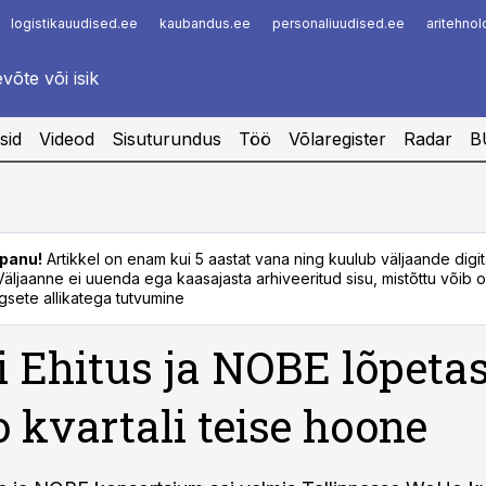
logistikauudised.ee
kaubandus.ee
personaliuudised.ee
aritehno
Infopank
Radar
sid
Videod
Sisuturundus
Töö
Võlaregister
Radar
B
panu!
Artikkel on enam kui 5 aastat vana ning kuulub väljaande digi
. Väljaanne ei uuenda ega kaasajasta arhiveeritud sisu, mistõttu võib ol
sete allikatega tutvumine
 Ehitus ja NOBE lõpeta
kvartali teise hoone