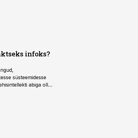
aktseks infoks?
ingud,
atesse süsteemidesse
isintellekti abiga olla