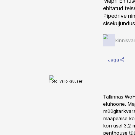
Mapri Ehitus
ehitatud tei
Pipedrive nin
sisekujunduse
kinnisva
Jaga
Foto:
Vallo Kruuser
Tallinnas WoHo
eluhoone. Maj
müügitarkvara
maapealse kor
korrusel 3,2 
penthouse tüü