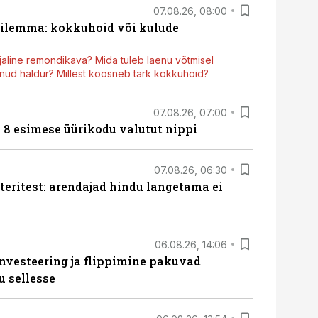
07.08.26, 08:00
dilemma: kokkuhoid või kulude
aline remondikava? Mida tuleb laenu võtmisel
ud haldur? Millest koosneb tark kokkuhoid?
07.08.26, 07:00
n 8 esimese üürikodu valutut nippi
07.08.26, 06:30
teritest: arendajad hindu langetama ei
06.08.26, 14:06
nvesteering ja flippimine pakuvad
u sellesse