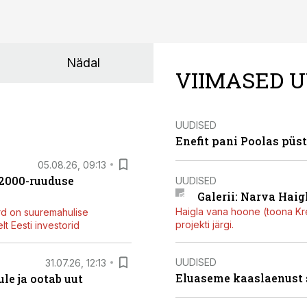
Nädal
VIIMASED U
UUDISED
Enefit pani Poolas püs
05.08.26, 09:13
42000-ruuduse
UUDISED
Galerii: Narva Haigl
Haigla vana hoone (toona Kree
rd on suuremahulise
projekti järgi.
t Eesti investorid
UUDISED
31.07.26, 12:13
Eluaseme kaaslaenust
le ja ootab uut