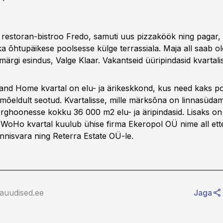
ti restoran-bistroo Fredo, samuti uus pizzaköök ning pagar
ka õhtupäikese poolsesse külge terrassiala. Maja all saab o
ärgi esindus, Valge Klaar. Vakantseid üüripindasid kvartali
d Home kvartal on elu- ja ärikeskkond, kus need kaks po
mõeldult seotud. Kvartalisse, mille märksõna on linnasüda
õrghoonesse kokku 36 000 m2 elu- ja äripindasid. Lisaks on 
 WoHo kvartal kuulub ühise firma Ekeropol OÜ nime all ett
innisvara ning Reterra Estate OÜ-le.
rauudised.ee
Jaga