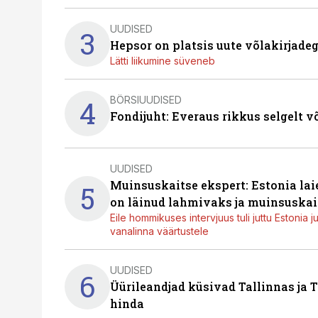
UUDISED
3
Hepsor on platsis uute võlakirjade
Lätti liikumine süveneb
BÖRSIUUDISED
4
Fondijuht: Everaus rikkus selgelt v
UUDISED
Muinsuskaitse ekspert: Estonia la
5
on läinud lahmivaks ja muinsuskai
Eile hommikuses intervjuus tuli juttu Estonia 
vanalinna väärtustele
UUDISED
6
Üürileandjad küsivad Tallinnas ja T
hinda