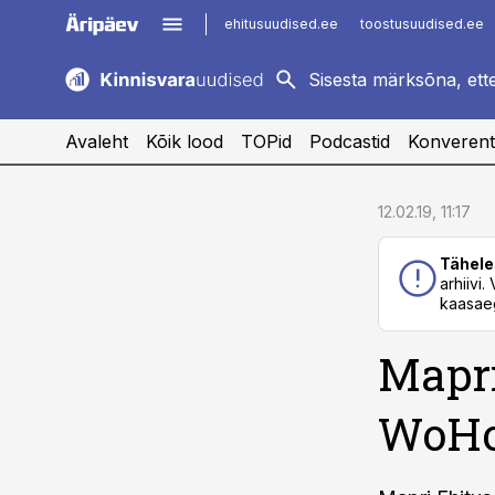
ehitusuudised.ee
toostusuudised.ee
kaubandus.ee
imelineajalugu.ee
logistikauudised.ee
imelineteadus.ee
Avaleht
Kõik lood
TOPid
Podcastid
Konverent
cebook
cebook
12.02.19, 11:17
Twitter)
Twitter)
Tähele
kedIn
kedIn
arhiivi
kaasaeg
ail
ail
Mapri
k
k
WoHo 