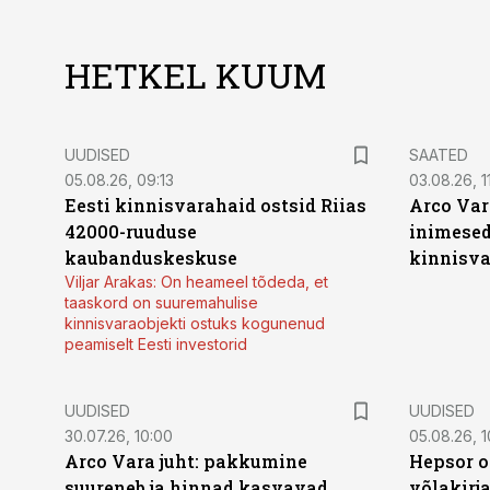
HETKEL KUUM
UUDISED
SAATED
05.08.26, 09:13
03.08.26, 11
Eesti kinnisvarahaid ostsid Riias
Arco Var
42000-ruuduse
inimesed
kaubanduskeskuse
kinnisvar
Viljar Arakas: On heameel tõdeda, et
taaskord on suuremahulise
kinnisvaraobjekti ostuks kogunenud
peamiselt Eesti investorid
UUDISED
UUDISED
30.07.26, 10:00
05.08.26, 1
Arco Vara juht: pakkumine
Hepsor o
suureneb ja hinnad kasvavad
võlakirj