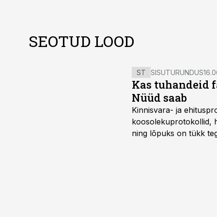
SEOTUD LOOD
ST
SISUTURUNDUS
16.0
Kas tuhandeid f
Nüüd saab
Kinnisvara- ja ehitusp
koosolekuprotokollid, 
ning lõpuks on tükk teg
kordades lihtsam.