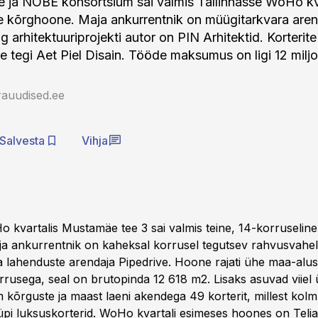
e ja NOBE konsortsium sai valmis Tallinnasse WoHo kv
se kõrghoone. Maja ankurrentnik on müügitarkvara are
g arhitektuuriprojekti autor on PIN Arhitektid. Korterite
 tegi Aet Piel Disain. Tööde maksumus on ligi 12 miljon
rauudised.ee
Salvesta
Vihja
 kvartalis Mustamäe tee 3 sai valmis teine, 14-korruseline 
a ankurrentnik on kaheksal korrusel tegutsev rahvusvahel
 lahenduste arendaja Pipedrive. Hoone rajati ühe maa-alus
rusega, seal on brutopinda 12 618 m2. Lisaks asuvad viiel 
m kõrguste ja maast laeni akendega 49 korterit, millest kol
pi luksuskorterid. WoHo kvartali esimeses hoones on Telia