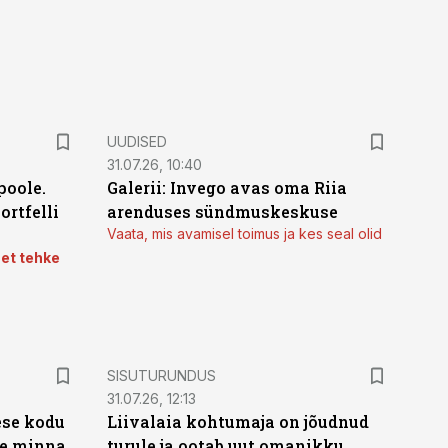
UUDISED
31.07.26, 10:40
poole.
Galerii: Invego avas oma Riia
ortfelli
arenduses sündmuskeskuse
Vaata, mis avamisel toimus ja kes seal olid
 et tehke
ST
SISUTURUNDUS
31.07.26, 12:13
ese kodu
Liivalaia kohtumaja on jõudnud
te minna
turule ja ootab uut omanikku