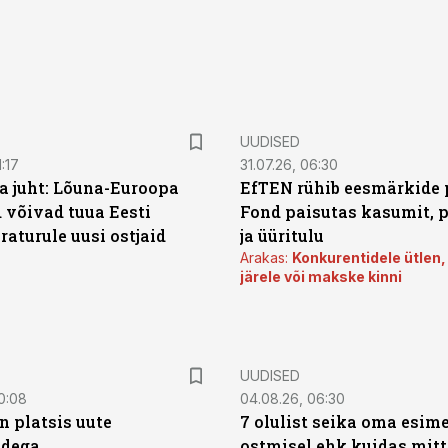
UUDISED
:17
31.07.26, 06:30
a juht: Lõuna-Euroopa
EfTEN rühib eesmärkide 
 võivad tuua Eesti
Fond paisutas kasumit, p
aturule uusi ostjaid
ja üüritulu
Arakas:
Konkurentidele ütlen,
järele või makske kinni
UUDISED
0:08
04.08.26, 06:30
n platsis uute
7 olulist seika oma esim
adega
ostmisel ehk kuidas mit