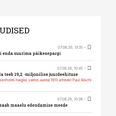
UDISED
07.08.26, 13:35
ti enda suurima päikesepargi
07.08.26, 10:45
a teeb 19,2 -miljonilise juurdeehituse
nholmi haigla) valmis aastal 1913 arhitekt Paul Alischi
07.08.26, 10:38
 saab maaelu edendamise meede