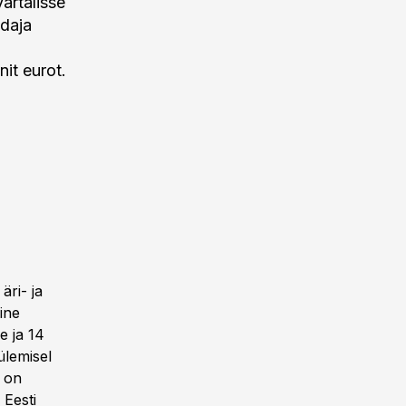
artalisse
ndaja
it eurot.
äri- ja
ine
e ja 14
ülemisel
m on
 Eesti