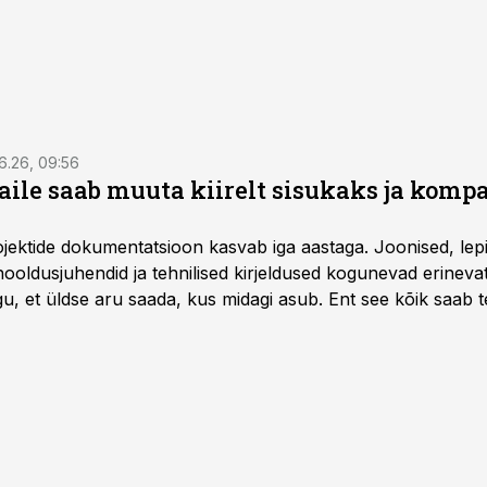
6.26, 09:56
aile saab muuta kiirelt sisukaks ja komp
rojektide dokumentatsioon kasvab iga aastaga. Joonised, lep
hooldusjuhendid ja tehnilised kirjeldused kogunevad erinev
u, et üldse aru saada, kus midagi asub. Ent see kõik saab teh