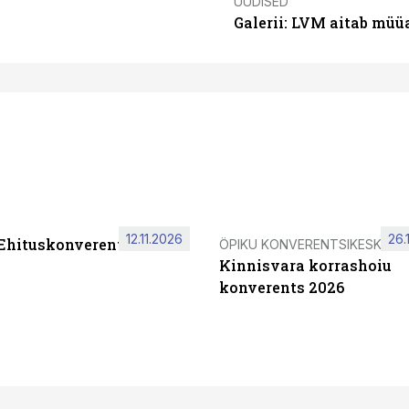
UUDISED
Galerii: LVM aitab müü
12.11.2026
26.
 Ehituskonverents 2026
ÖPIKU KONVERENTSIKESKUS
Kinnisvara korrashoiu
konverents 2026