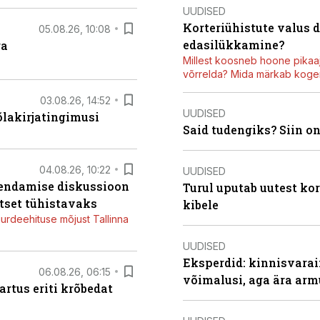
UUDISED
Korteriühistute valus 
05.08.26, 10:08
edasilükkamine?
ga
Millest koosneb hoone pikaaj
võrrelda? Mida märkab kogen
03.08.26, 14:52
UUDISED
õlakirjatingimusi
Said tudengiks? Siin o
04.08.26, 10:22
UUDISED
iendamise diskussioon
Turul uputab uutest kor
tset tühistavaks
kibele
juurdeehituse mõjust Tallinna
UUDISED
Eksperdid: kinnisvarai
06.08.26, 06:15
võimalusi, aga ära arm
artus eriti krõbedat