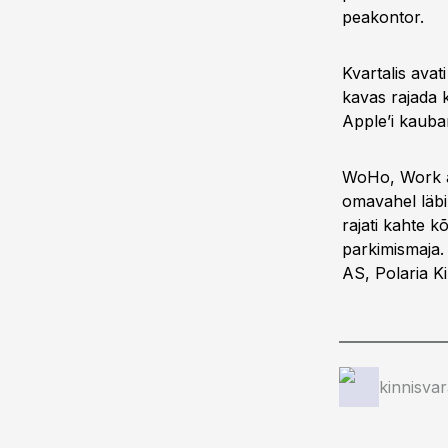
peakontor.
Kvartalis ava
kavas rajada 
Apple’i kaubam
WoHo, Work an
omavahel läbi
rajati kahte k
parkimismaja.
AS, Polaria K
kinnisva