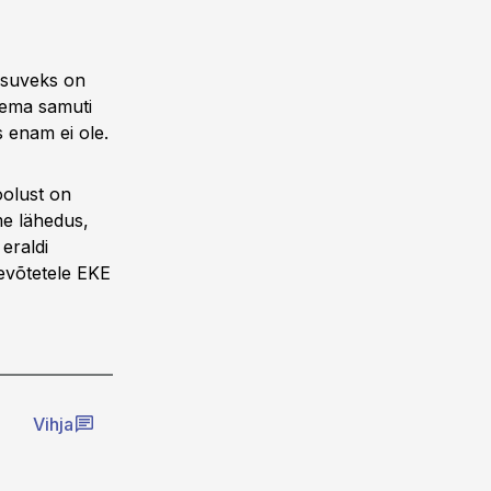
, suveks on
lema samuti
s enam ei ole.
olust on
me lähedus,
eraldi
evõtetele EKE
Vihja