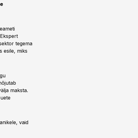
e
teameti
 Ekspert
asektor tegema
 esile, miks
ngu
mõjutab
älja maksta.
õuete
nikele, vaid