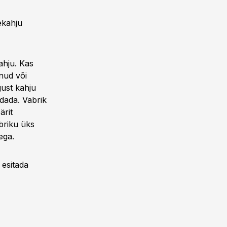
ekahju
ahju. Kas
nud või
gust kahju
dada. Vabrik
ärit
briku üks
ega.
 esitada