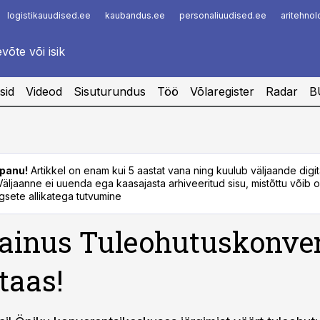
logistikauudised.ee
kaubandus.ee
personaliuudised.ee
aritehno
Infopank
Radar
sid
Videod
Sisuturundus
Töö
Võlaregister
Radar
B
panu!
Artikkel on enam kui 5 aastat vana ning kuulub väljaande digi
. Väljaanne ei uuenda ega kaasajasta arhiveeritud sisu, mistõttu võib ol
sete allikatega tutvumine
 ainus Tuleohutuskonve
 taas!