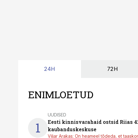
24H
72H
ENIMLOETUD
UUDISED
Eesti kinnisvarahaid ostsid Riias 
1
kaubanduskeskuse
Viljar Arakas: On heameel tõdeda, et taasko