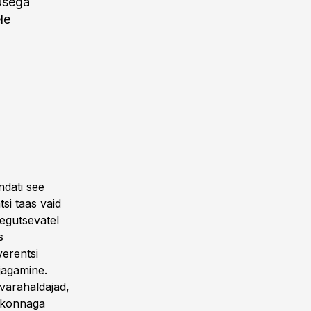
tusega
le
ndati see
tsi taas vaid
egutsevatel
s
verentsi
jagamine.
varahaldajad,
ldkonnaga