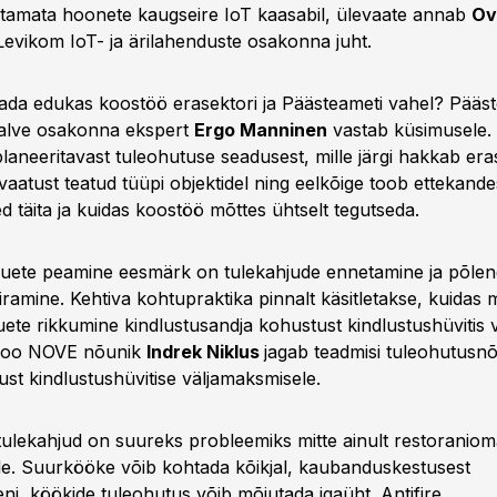
tamata hoonete kaugseire IoT kaasabil, ülevaate annab
Ov
evikom IoT- ja ärilahenduste osakonna juht.
ada edukas koostöö erasektori ja Päästeameti vahel? Pääs
valve osakonna ekspert
Ergo Manninen
vastab küsimusele.
planeeritavast tuleohutuse seadusest, mille järgi hakkab er
aatust teatud tüüpi objektidel ning eelkõige toob ettekandes
 täita ja kuidas koostöö mõttes ühtselt tegutseda.
uete peamine eesmärk on tulekahjude ennetamine ja põle
iramine. Kehtiva kohtupraktika pinnalt käsitletakse, kuidas 
ete rikkumine kindlustusandja kohustust kindlustushüvitis v
roo NOVE nõunik
Indrek Niklus
jagab teadmisi tuleohutusn
ust kindlustushüvitise väljamaksmisele.
ulekahjud on suureks probleemiks mitte ainult restoranioma
ele. Suurkööke võib kohtada kõikjal, kaubanduskestusest
i, köökide tuleohutus võib mõjutada igaüht. Antifire