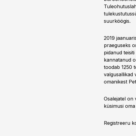
Tuleohutusla
tulekustutuss
suurköögis.
2019 jaanuari
praeguseks on
pidanud teisit
kannatanud om
toodab 1250 t
valgusallikad
omanikest Pet
Osalejatel on 
küsimusi oma a
Registreeru 