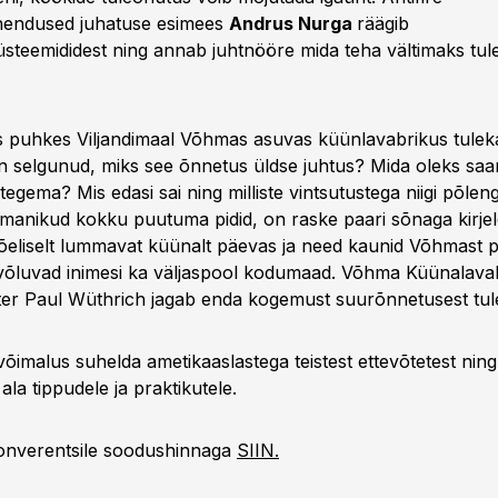
hendused juhatuse esimees
Andrus Nurga
räägib
üsteemididest ning annab juhtnööre mida teha vältimaks tul
s puhkes Viljandimaal Võhmas asuvas küünlavabrikus tulek
 selgunud, miks see õnnetus üldse juhtus? Mida oleks saa
i tegema? Mis edasi sai ning milliste vintsutustega niigi põlen
anikud kokku puutuma pidid, on raske paari sõnaga kirjel
õeliselt lummavat küünalt päevas ja need kaunid Võhmast p
 võluvad inimesi ka väljaspool kodumaad. Võhma Küünalava
er Paul Wüthrich jagab enda kogemust suurõnnetusest tul
võimalus suhelda ametikaaslastega teistest ettevõtetest ning
la tippudele ja praktikutele.
konverentsile soodushinnaga
SIIN.