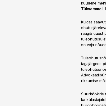
kuuleme mehi
Tüksammel,
L
Kuidas saavut
ohutusjärele
räägib uuest 
tuleohutusülev
on vaja nõuded
Tuleohutusnõ
tagajärgede pi
tuleohutusnõu
Advokaadibü
rikkumise mõj
Suurköökide t
ka külastajat
büroohooneten