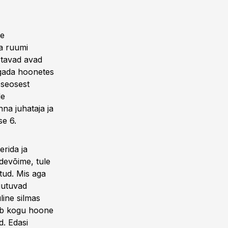
de
a ruumi
stavad avad
agada hoonetes
 seosest
le
na juhataja ja
se 6.
erida ja
ndevõime, tule
atud. Mis aga
uutuvad
ine silmas
tab kogu hoone
. Edasi