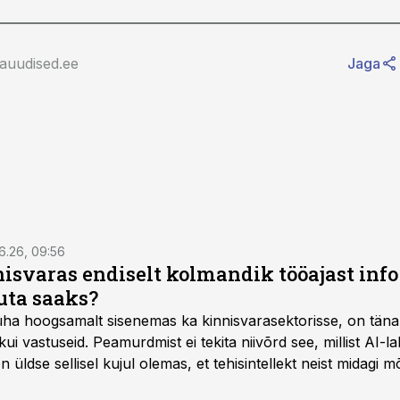
rauudised.ee
Jaga
6.26, 09:56
isvaras endiselt kolmandik tööajast info 
uta saaks?
 üha hoogsamalt sisenemas ka kinnisvarasektorisse, on täna
i vastuseid. Peamurdmist ei tekita niivõrd see, millist AI-l
üldse sellisel kujul olemas, et tehisintellekt neist midagi mõ