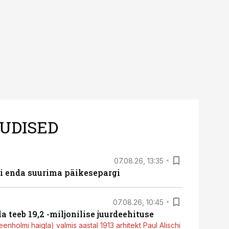
UDISED
07.08.26, 13:35
ti enda suurima päikesepargi
07.08.26, 10:45
a teeb 19,2 -miljonilise juurdeehituse
nholmi haigla) valmis aastal 1913 arhitekt Paul Alischi