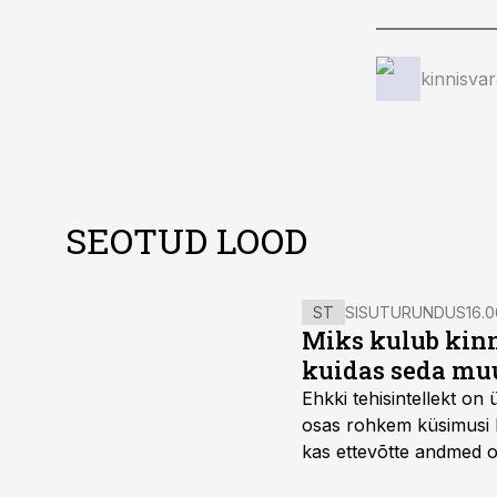
kinnisva
SEOTUD LOOD
ST
SISUTURUNDUS
16.0
Miks kulub kinn
kuidas seda mu
Ehkki tehisintellekt on
osas rohkem küsimusi ku
kas ettevõtte andmed on 
suudaks.