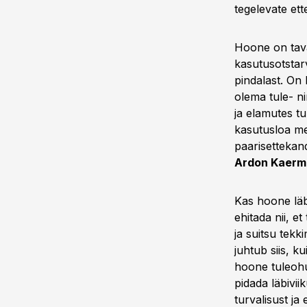
tegelevate ette
Hoone on tava
kasutusotstar
pindalast. On
olema tule- n
ja elamutes t
kasutusloa me
paarisetteka
Ardon Kaerm
Kas hoone läb
ehitada nii, e
ja suitsu tekk
juhtub siis, 
hoone tuleohu
pidada läbivi
turvalisust ja