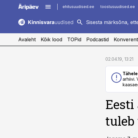
ehitusuudised.ee
toostusuudised.ee
kaubandus.ee
imelineajalugu.ee
logistikauudised.ee
imelineteadus.ee
Avaleht
Kõik lood
TOPid
Podcastid
Konverent
cebook
cebook
02.04.19, 13:21
Twitter)
Twitter)
Tähele
kedIn
kedIn
arhiivi
kaasaeg
ail
ail
Eesti
k
k
tuleb