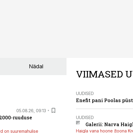
Nädal
VIIMASED U
UUDISED
Enefit pani Poolas püs
05.08.26, 09:13
42000-ruuduse
UUDISED
Galerii: Narva Haigl
Haigla vana hoone (toona Kree
rd on suuremahulise