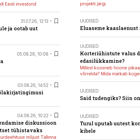
projekti järgi.
t Eesti investorid
UUDISED
31.07.26, 12:13
Eluaseme kaaslaenust
le ja ootab uut
UUDISED
Korteriühistute valus 
05.08.26, 10:08
edasilükkamine?
ga
Millest koosneb hoone pikaaj
võrrelda? Mida märkab kogen
03.08.26, 14:52
UUDISED
õlakirjatingimusi
Said tudengiks? Siin o
04.08.26, 10:22
UUDISED
iendamise diskussioon
Turul uputab uutest kor
tset tühistavaks
kibele
juurdeehituse mõjust Tallinna