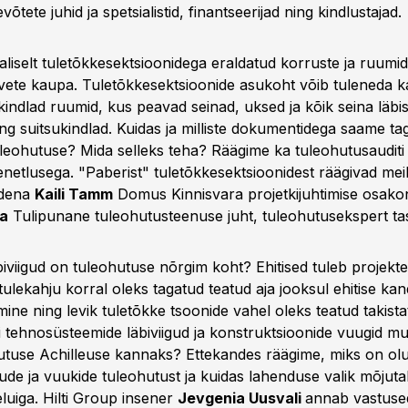
võtete juhid ja spetsialistid, finantseerijad ning kindlustajad.
liselt tuletõkkesektsioonidega eraldatud korruste ja ruumi
vete kaupa. Tuletõkkesektsioonide asukoht võib tuleneda k
 kindlad ruumid, kus peavad seinad, uksed ja kõik seina läbi
ing suitsukindlad. Kuidas ja milliste dokumentidega saame t
uleohutuse? Mida selleks teha? Räägime ka tuleohutusauditi
netlusega. "Paberist" tuletõkkesektsioonidest räägivad mei
ndena
Kaili Tamm
Domus Kinnisvara projetkijuhtimise osakon
a
Tulipunane tuleohutusteenuse juht, tuleohutusekspert ta
iviigud on tuleohutuse nõrgim koht? Ehitised tuleb projekte
t tulekahju korral oleks tagatud teatud aja jooksul ehitise ka
imine ning levik tuletõkke tsoonide vahel oleks teatud takist
kui tehnosüsteemide läbiviigud ja konstruktsioonide vuugid m
tuse Achilleuse kannaks? Ettekandes räägime, miks on olul
ikude ja vuukide tuleohutust ja kuidas lahenduse valik mõju
 eluiga. Hilti Group insener
Jevgenia Uusvali
annab vastused