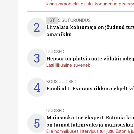
kinnisvaraobjekti ostuks kogunenud peamisel
ST
SISUTURUNDUS
2
Liivalaia kohtumaja on jõudnud turu
omanikku
UUDISED
3
Hepsor on platsis uute võlakirjade
Lätti liikumine süveneb
BÖRSIUUDISED
4
Fondijuht: Everaus rikkus selgelt v
UUDISED
Muinsuskaitse ekspert: Estonia la
5
on läinud lahmivaks ja muinsuskai
Eile hommikuses intervjuus tuli juttu Estonia 