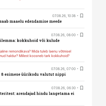
07.08.26, 10:38
 saab maaelu edendamise meede
07.08.26, 08:00
dilemma: kokkuhoid või kulude
aline remondikava? Mida tuleb laenu võtmisel
ud haldur? Millest koosneb tark kokkuhoid?
07.08.26, 07:00
n 8 esimese üürikodu valutut nippi
07.08.26, 06:30
teritest: arendajad hindu langetama ei