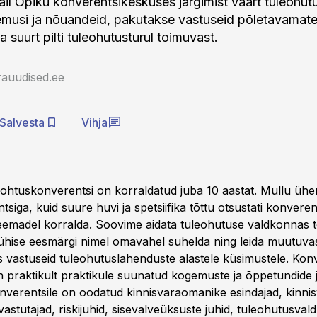
il Öpiku konverentsikeskuses järgimist väärt tuleohu
musi ja nõuandeid, pakutakse vastuseid põletavamate
a suurt pilti tuleohutusturul toimuvast.
rauudised.ee
Salvesta
Vihja
ohtuskonverentsi on korraldatud juba 10 aastat. Mullu ühe
siga, kuid suure huvi ja spetsiifika tõttu otsustati konveren
eemadel korralda. Soovime aidata tuleohutuse valdkonnas t
el ühise eesmärgi nimel omavahel suhelda ning leida muutuva
 vastuseid tuleohutuslahenduste alastele küsimustele. Kon
 praktikult praktikule suunatud kogemuste ja õppetundide 
verentsile on oodatud kinnisvaraomanike esindajad, kinnis
astutajad, riskijuhid, sisevalveüksuste juhid, tuleohutusva