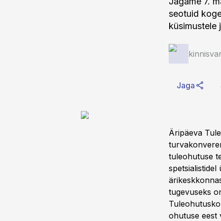
Jagame 7. ma
seotuid koge
küsimustele j
kinnisva
Jaga
Äripäeva Tule
turvakonverent
tuleohutuse t
spetsialistid
ärikeskkonnas
tugevuseks on
Tuleohutuskon
ohutuse eest v