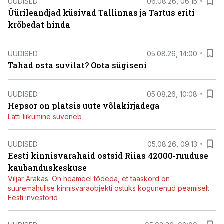
UUDISED
06.08.26, 06:15
Üürileandjad küsivad Tallinnas ja Tartus eriti
krõbedat hinda
UUDISED
05.08.26, 14:00
Tahad osta suvilat? Oota sügiseni
UUDISED
05.08.26, 10:08
Hepsor on platsis uute võlakirjadega
Lätti liikumine süveneb
UUDISED
05.08.26, 09:13
Eesti kinnisvarahaid ostsid Riias 42000-ruuduse
kaubanduskeskuse
Viljar Arakas: On heameel tõdeda, et taaskord on
suuremahulise kinnisvaraobjekti ostuks kogunenud peamiselt
Eesti investorid