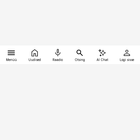
Menüü
Uudised
Raadio
Otsing
AI Chat
Logi sisse
Vana-Lõuna 39/1, 19094 Tallinn
(+372) 667 0111
kinnisvarauudised@kinnisvarauudised.ee
Telli
Reklaam
Firmast