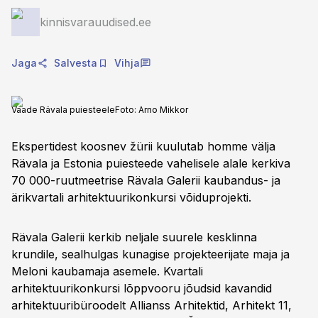
kinnisvarauudised.ee
Jaga
Salvesta
Vihja
Vaade Rävala puiesteele
Foto:
Arno Mikkor
Ekspertidest koosnev žürii kuulutab homme välja
Rävala ja Estonia puiesteede vahelisele alale kerkiva
70 000-ruutmeetrise Rävala Galerii kaubandus- ja
ärikvartali arhitektuurikonkursi võiduprojekti.
Rävala Galerii kerkib neljale suurele kesklinna
krundile, sealhulgas kunagise projekteerijate maja ja
Meloni kaubamaja asemele. Kvartali
arhitektuurikonkursi lõppvooru jõudsid kavandid
arhitektuuribüroodelt Allianss Arhitektid, Arhitekt 11,