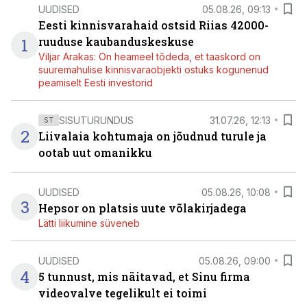
UUDISED
05.08.26, 09:13
Eesti kinnisvarahaid ostsid Riias 42000-
1
ruuduse kaubanduskeskuse
Viljar Arakas: On heameel tõdeda, et taaskord on
suuremahulise kinnisvaraobjekti ostuks kogunenud
peamiselt Eesti investorid
SISUTURUNDUS
31.07.26, 12:13
ST
2
Liivalaia kohtumaja on jõudnud turule ja
ootab uut omanikku
UUDISED
05.08.26, 10:08
3
Hepsor on platsis uute võlakirjadega
Lätti liikumine süveneb
UUDISED
05.08.26, 09:00
4
5 tunnust, mis näitavad, et Sinu firma
videovalve tegelikult ei toimi