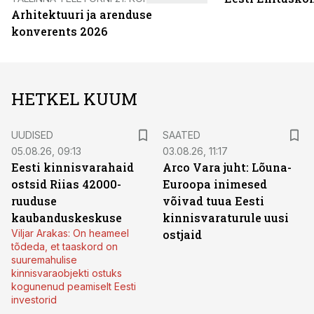
Arhitektuuri ja arenduse
konverents 2026
HETKEL KUUM
UUDISED
SAATED
05.08.26, 09:13
03.08.26, 11:17
Eesti kinnisvarahaid
Arco Vara juht: Lõuna-
ostsid Riias 42000-
Euroopa inimesed
ruuduse
võivad tuua Eesti
kaubanduskeskuse
kinnisvaraturule uusi
Viljar Arakas: On heameel
ostjaid
tõdeda, et taaskord on
suuremahulise
kinnisvaraobjekti ostuks
kogunenud peamiselt Eesti
investorid