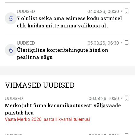
UUDISED
04.08.26, 06:30
5
7 olulist seika oma esimese kodu ostmisel
ehk kuidas mitte minna valikuga alt
UUDISED
05.08.26, 06:30
6
Üleriigiline korteritehingute hind on
pealinna nägu
VIIMASED UUDISED
UUDISED
06.08.26, 10:50
Merko juht firma kasumikaotusest: väljavaade
paistab hea
Vaata Merko 2026. aasta II kvartali tulemusi