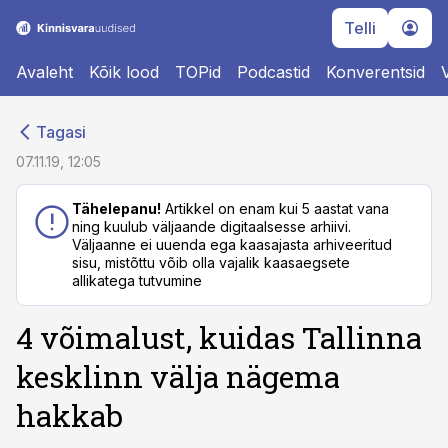
Telli
Avaleht
Kõik lood
TOPid
Podcastid
Konverentsid
cebook
cebook
Tagasi
Twitter)
Twitter)
07.11.19, 12:05
kedIn
kedIn
Tähelepanu!
Artikkel on enam kui 5 aastat vana
ning kuulub väljaande digitaalsesse arhiivi.
ail
ail
Väljaanne ei uuenda ega kaasajasta arhiveeritud
sisu, mistõttu võib olla vajalik kaasaegsete
k
k
allikatega tutvumine
4 võimalust, kuidas Tallinna
kesklinn välja nägema
hakkab