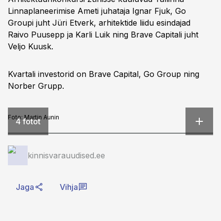
Linnaplaneerimise Ameti juhataja Ignar Fjuk, Go
Groupi juht Jüri Etverk, arhitektide liidu esindajad
Raivo Puusepp ja Karli Luik ning Brave Capitali juht
Veljo Kuusk.
Kvartali investorid on Brave Capital, Go Group ning
Norber Grupp.
Foto:
Martin Aunin
4 fotot
kinnisvarauudised.ee
Jaga
Vihja