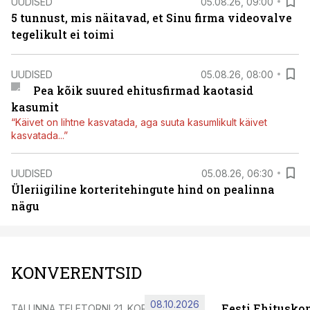
UUDISED
05.08.26, 09:00
5 tunnust, mis näitavad, et Sinu firma videovalve
tegelikult ei toimi
UUDISED
05.08.26, 08:00
Pea kõik suured ehitusfirmad kaotasid
kasumit
“Käivet on lihtne kasvatada, aga suuta kasumlikult käivet
kasvatada...”
UUDISED
05.08.26, 06:30
Üleriigiline korteritehingute hind on pealinna
nägu
KONVERENTSID
08.10.2026
Eesti Ehitusko
TALLINNA TELETORNI 21. KORRUSEL