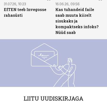
31.07.26, 10:23
16.06.26, 09:56
EfTEN teeb Invegosse
Kas tuhandeid faile
rahasüsti
saab muuta kiirelt
sisukaks ja
kompaktseks infoks?
Nüüd saab
LIITU UUDISKIRJAGA