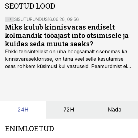
SEOTUD LOOD
SISUTURUNDUS
16.06.26, 09:56
ST
Miks kulub kinnisvaras endiselt
kolmandik tööajast info otsimisele ja
kuidas seda muuta saaks?
Ehkki tehisintellekt on üha hoogsamalt sisenemas ka
kinnisvarasektorisse, on täna veel selle kasutamise
osas rohkem küsimusi kui vastuseid. Peamurdmist ei
tekita niivõrd see, millist AI-lahendust kasutada, vaid
kas ettevõtte andmed on üldse sellisel kujul olemas, et
tehisintellekt neist midagi mõistlikku välja lugeda
suudaks.
24H
72H
Nädal
ENIMLOETUD