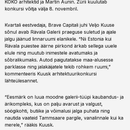
KOKO arhitektid ja Martin Aunin. Žürii kuulutab
konkursi võitja välja 8. novembril.
Kvartali eestvedaja, Brave Capitali juhi Veljo Kuuse
sõnul avab Rävala Galerii praeguse suletud ja ajale
jalgu jäänud linnaruumi elanikele. “Nii Estonia kui
Rävala puiestee äärne piirkond ärkab sellega uuele
elule ning muutub inimestele avatumaks ja
sõbralikumaks. Autod paigutatakse maa-alusesse
parklasse ning jalakäijatele tekib rohkem ruumi,”
kommenteeris Kuusk arhitektuurikonkursi
lähteülesannet.
“Eesmärk on luua moodne galerii-tüüpi kaubandus- ja
ärikompleks, kus on palju avarust ja valgust,
söögikohti, butiike ja võimalusi jalga puhata ning
nautida vaateid Tammsaare pargile, vanalinnale kui ka
merele,” rääkis Kuusk.