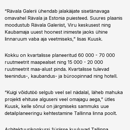
“Rävala Galerii ühendab jalakäijate sisetänavaga
omavahel Rävala ja Estonia puiesteed. Suures plaanis
moodustub Rävala Galeriist, Viru keskusest ning
Kaubamaja uuest hoonest inimeste jaoks ühine
linnaruum vaba aja veetmiseks,” lisas Kuusk.
Kokku on kvartalisse planeeritud 60 000 - 70 000
ruutmeetrit maapealset ning 15 000 - 20 000
ruutmeetrit maa-alust pinda. Kvartalisse tulevad
teenindus-, kaubandus- ja büroopinnad ning hotell.
“Kuigi võidutöö selgub veel sel nädalal, läheb mahuka
projekti ehituse alguseni veel omajagu aega,” ütles
Kuusk, kelle sõnul on järgmiseks sammuks uue
detailplaneeringu kehtestamine Tallinna linna poolt.
Arhitektuurikonkursi žüriisse kuuluvad Tallinna