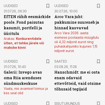
UUDISED
UUDISED
31.07.26, 06:30
30.07.26, 10:00
EfTEN rühib eesmärkide
Arco Vara juht:
poole. Fond paisutas
pakkumine suureneb ja
kasumit, portfelli ja
hinnad kasvavad
üüritulu
Arco Vara 2026. aasta
esimese poolaasta müügitulu
Arakas:
Konkurentidele
oli 4,32 miljonit eurot ning
ütlen, et tehke järele või
puhaskahjumiks kujunes 1,15
makske kinni
miljonit eurot.
UUDISED
SAATED
31.07.26, 10:40
03.08.26, 11:28
Galerii: Invego avas
Hanschmidt: me ei osta
oma Riia arenduses
enam odavaid
sündmuskeskuse
ettevõtteid, vaid otsime
Vaata, mis avamisel toimus ja
tõhusaid tegijaid
kes seal olid
ST
UUDISED
SISUTURUNDUS