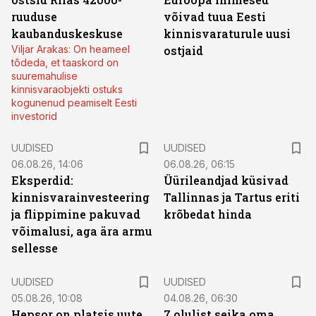
ruuduse
võivad tuua Eesti
kaubanduskeskuse
kinnisvaraturule uusi
Viljar Arakas: On heameel
ostjaid
tõdeda, et taaskord on
suuremahulise
kinnisvaraobjekti ostuks
kogunenud peamiselt Eesti
investorid
UUDISED
UUDISED
06.08.26, 14:06
06.08.26, 06:15
Eksperdid:
Üürileandjad küsivad
kinnisvarainvesteering
Tallinnas ja Tartus eriti
ja flippimine pakuvad
krõbedat hinda
võimalusi, aga ära armu
sellesse
UUDISED
UUDISED
05.08.26, 10:08
04.08.26, 06:30
Hepsor on platsis uute
7 olulist seika oma