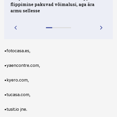
flippimine pakuvad võimalusi, aga ära
erit
armu sellesse
•fotocasa.es,
•yaencontre.com,
•kyero.com,
•tucasa.com,
•tusit.io jne.