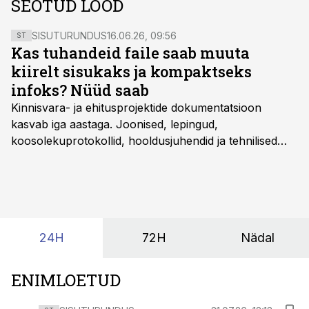
SEOTUD LOOD
SISUTURUNDUS
16.06.26, 09:56
ST
Kas tuhandeid faile saab muuta
kiirelt sisukaks ja kompaktseks
infoks? Nüüd saab
Kinnisvara- ja ehitusprojektide dokumentatsioon
kasvab iga aastaga. Joonised, lepingud,
koosolekuprotokollid, hooldusjuhendid ja tehnilised
kirjeldused kogunevad erinevatesse süsteemidesse
ning lõpuks on tükk tegu, et üldse aru saada, kus
midagi asub. Ent see kõik saab tehisintellekti abiga olla
kordades lihtsam.
24H
72H
Nädal
ENIMLOETUD