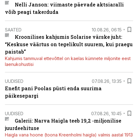
Nelli Janson: viimaste päevade aktsiaralli
võib peagi takerduda
SAATED
10.08.26, 06:15
Kroonilises kahjumis Solarise värske juht:
“Keskuse väärtus on tegelikult suurem, kui praegu
paistab”
Kahjumis tammuval ettevõttel on kaelas kümnete miljonite eest
laenukohustisi
UUDISED
07.08.26, 13:35
Enefit pani Poolas püsti enda suurima
päikesepargi
UUDISED
07.08.26, 10:45
Galerii: Narva Haigla teeb 19,2 -miljonilise
juurdeehituse
Haigla vana hoone (toona Kreenholmi haigla) valmis aastal 1913