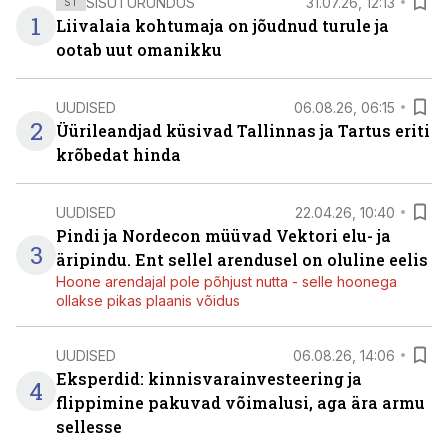
SISUTURUNDUS
31.07.26, 12:13
ST
1
Liivalaia kohtumaja on jõudnud turule ja
ootab uut omanikku
UUDISED
06.08.26, 06:15
2
Üürileandjad küsivad Tallinnas ja Tartus eriti
krõbedat hinda
UUDISED
22.04.26, 10:40
Pindi ja Nordecon müüvad Vektori elu- ja
3
äripindu. Ent sellel arendusel on oluline eelis
Hoone arendajal pole põhjust nutta - selle hoonega
ollakse pikas plaanis võidus
UUDISED
06.08.26, 14:06
Eksperdid: kinnisvarainvesteering ja
4
flippimine pakuvad võimalusi, aga ära armu
sellesse