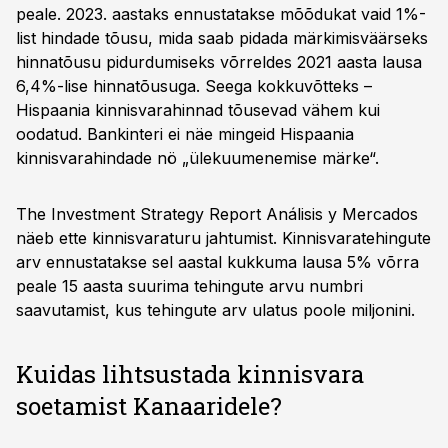
peale. 2023. aastaks ennustatakse mõõdukat vaid 1%-
list hindade tõusu, mida saab pidada märkimisväärseks
hinnatõusu pidurdumiseks võrreldes 2021 aasta lausa
6,4%-lise hinnatõusuga. Seega kokkuvõtteks –
Hispaania kinnisvarahinnad tõusevad vähem kui
oodatud. Bankinteri ei näe mingeid Hispaania
kinnisvarahindade nö „ülekuumenemise märke“.
The Investment Strategy Report Análisis y Mercados
näeb ette kinnisvaraturu jahtumist. Kinnisvaratehingute
arv ennustatakse sel aastal kukkuma lausa 5% võrra
peale 15 aasta suurima tehingute arvu numbri
saavutamist, kus tehingute arv ulatus poole miljonini.
Kuidas lihtsustada kinnisvara
soetamist Kanaaridele?