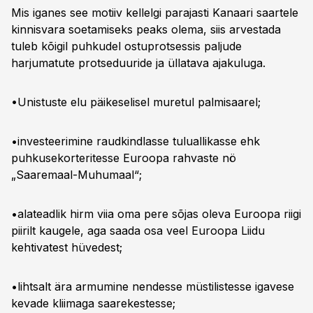
Mis iganes see motiiv kellelgi parajasti Kanaari saartele
kinnisvara soetamiseks peaks olema, siis arvestada
tuleb kõigil puhkudel ostuprotsessis paljude
harjumatute protseduuride ja üllatava ajakuluga.
•Unistuste elu päikeselisel muretul palmisaarel;
•investeerimine raudkindlasse tuluallikasse ehk
puhkusekorteritesse Euroopa rahvaste nö
„Saaremaal-Muhumaal“;
•alateadlik hirm viia oma pere sõjas oleva Euroopa riigi
piirilt kaugele, aga saada osa veel Euroopa Liidu
kehtivatest hüvedest;
•lihtsalt ära armumine nendesse müstilistesse igavese
kevade kliimaga saarekestesse;