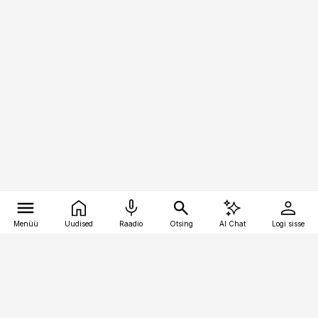
Menüü
Uudised
Raadio
Otsing
AI Chat
Logi sisse
Vana-Lõuna 39/1, 19094 Tallinn
(+372) 667 0111