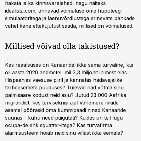
hakata ja ka kinnisvaralehed, nagu näiteks
idealista.com, annavad võimaluse oma hüpoteegi
simulaatoritega ja laenuvõrdlustega erinevate pankade
vahel kena ettekujutust saada, millised on võimalused.
Millised võivad olla takistused?
Kas reaalsuses on Kanaaridel ikka sama turvaline, kui
oli aasta 2020 andmetel, mil 3,3 miljonit inimest elas
Hispaanias vaesuse piiril ja kannatas hädavajalike
tarbeesemete puuduses? Tulevad nad võtma sinu
palmisaare kodust neid asju? Jutud 23 000 Aafrika
migrandist, kes tervisekriisi ajal Vahemere riikide
asemel pöörasid oma kummipaadi ninad Kanaaride
suunas – kuhu need paigutati? Kuidas on teil lugu
ocupa-de ehk squatter-itega? Kas turvafirma
alarmsüsteem hoiab neid sinu villast ikka eemale?