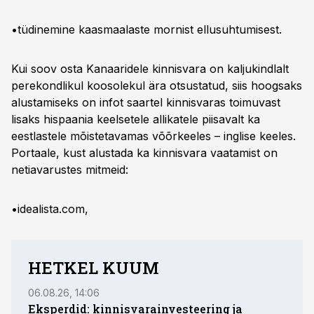
•tüdinemine kaasmaalaste mornist ellusuhtumisest.
Kui soov osta Kanaaridele kinnisvara on kaljukindlalt
perekondlikul koosolekul ära otsustatud, siis hoogsaks
alustamiseks on infot saartel kinnisvaras toimuvast
lisaks hispaania keelsetele allikatele piisavalt ka
eestlastele mõistetavamas võõrkeeles – inglise keeles.
Portaale, kust alustada ka kinnisvara vaatamist on
netiavarustes mitmeid:
•idealista.com,
HETKEL KUUM
06.08.26, 14:06
06.08
Eksperdid: kinnisvarainvesteering ja
Üüri