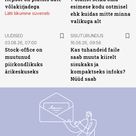
võlakirjadega
esimese kodu ostmisel
Lätti liikumine süveneb
ehk kuidas mitte minna
valikuga alt
ST
UUDISED
SISUTURUNDUS
03.08.26, 07:00
16.06.26, 09:56
Stock-office on
Kas tuhandeid faile
muutunud
saab muuta kiirelt
piirkondlikuks
sisukaks ja
ärikeskuseks
kompaktseks infoks?
Nüüd saab