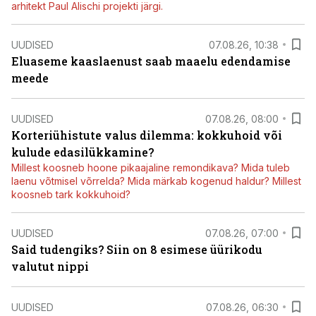
arhitekt Paul Alischi projekti järgi.
UUDISED
07.08.26, 10:38
Eluaseme kaaslaenust saab maaelu edendamise
meede
UUDISED
07.08.26, 08:00
Korteriühistute valus dilemma: kokkuhoid või
kulude edasilükkamine?
Millest koosneb hoone pikaajaline remondikava? Mida tuleb
laenu võtmisel võrrelda? Mida märkab kogenud haldur? Millest
koosneb tark kokkuhoid?
UUDISED
07.08.26, 07:00
Said tudengiks? Siin on 8 esimese üürikodu
valutut nippi
UUDISED
07.08.26, 06:30