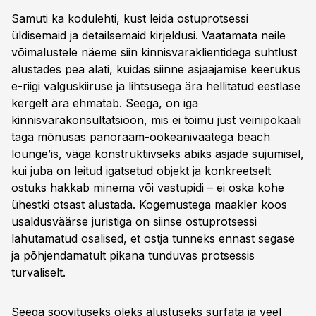
Samuti ka kodulehti, kust leida ostuprotsessi
üldisemaid ja detailsemaid kirjeldusi. Vaatamata neile
võimalustele näeme siin kinnisvaraklientidega suhtlust
alustades pea alati, kuidas siinne asjaajamise keerukus
e-riigi valguskiiruse ja lihtsusega ära hellitatud eestlase
kergelt ära ehmatab. Seega, on iga
kinnisvarakonsultatsioon, mis ei toimu just veinipokaali
taga mõnusas panoraam-ookeanivaatega beach
lounge’is, väga konstruktiivseks abiks asjade sujumisel,
kui juba on leitud igatsetud objekt ja konkreetselt
ostuks hakkab minema või vastupidi – ei oska kohe
ühestki otsast alustada. Kogemustega maakler koos
usaldusväärse juristiga on siinse ostuprotsessi
lahutamatud osalised, et ostja tunneks ennast segase
ja põhjendamatult pikana tunduvas protsessis
turvaliselt.
Seega soovituseks oleks alustuseks surfata ja veel