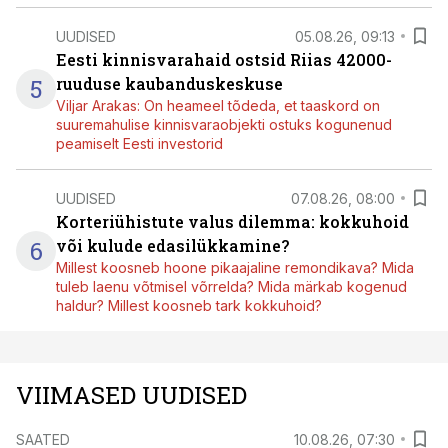
UUDISED
05.08.26, 09:13
Eesti kinnisvarahaid ostsid Riias 42000-
5
ruuduse kaubanduskeskuse
Viljar Arakas: On heameel tõdeda, et taaskord on
suuremahulise kinnisvaraobjekti ostuks kogunenud
peamiselt Eesti investorid
UUDISED
07.08.26, 08:00
Korteriühistute valus dilemma: kokkuhoid
6
või kulude edasilükkamine?
Millest koosneb hoone pikaajaline remondikava? Mida
tuleb laenu võtmisel võrrelda? Mida märkab kogenud
haldur? Millest koosneb tark kokkuhoid?
VIIMASED UUDISED
SAATED
10.08.26, 07:30