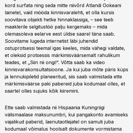
kord surfata ning seda mitte niivõrd Atlandi Ookeani
lainetel, vaid mööda kinnisvaralehti, et olla kursis
soovitava objekti hetke hinnaklassiga, – see teeb
maaklerile selgitustöö palju kergemaks – mida
olemasoleva eelarve eest üldse saarel täna saab.
Soovitame lugeda internetist läbi juhendid
ostuprotsessi teemal igas keeles, mida vähegi valdate,
et oleksid protsessis märkimisväärsemalt rahulikum
teades, et „Siin nii ongi!“. Võtta saab ka video
kinnisvarakonsultatsioone. Ja kui juba mõte päris küps
ja lennukipiletid planeeritud, siis saab valmistada ette
märkimisväärse paki pabereid juba kodumaal olles, et
saartel olles sujuks kõik kiiremini.
Ette saab valmistada nii Hispaania Kuningriigi
välismaalase maksunumbri, kui pangakonto avamiseks
vajalikud paberid, laenutaotlejatel on samuti juba
kodumaal võimalus hoolsalt dokumente vormistama