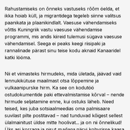
Rahustamiseks on õnneks vastuseks rõõm öelda, et
ikka hoiab küll, ja migrantidega tegeleb siinne valitsus
paanikata ja plaanikindlalt. Vaesuse vähendamiseks
võttis Kuningriik vastu vaesuse vähendamise
programmi, mis andis kiireid tulemusi sügava vaesuse
vähendamisel. Seega ei peaks keegi riisipaki ja
rannalinade pärast sinu teise kodu aknaid Kanaaridel
katki lööma.
Nii et viimasteks hirmudeks, mida ületada, jäävad vaid
lennukikütuse maailmast otsa lõppemine ja
vulkaanipurske hirm. Ka see on kodutöö
ostudokumentide paki ettevalmistamise kõrval – nende
hirmude seljatamine enne, kui ostuks läheb. Need
teised, kes juba sotsiaalmeedias oma palmisaare
suvilast pilte postitavad – nad tunduvad kõigest sellest
ülalmainitust üldse mitte hoolivat... ja on nii õnnelikud!
Üks asi korraga ja pisut m
añana
närvi kohvrisse kaasa