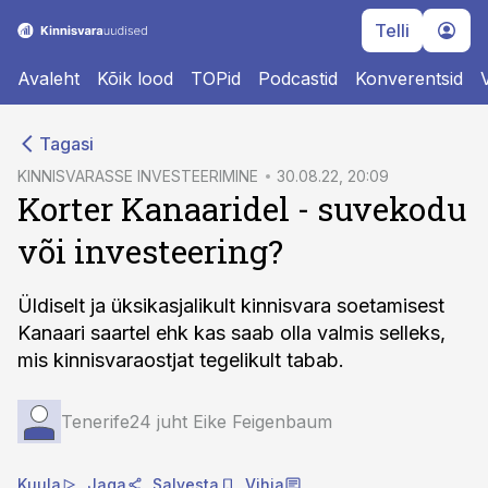
Telli
Avaleht
Kõik lood
TOPid
Podcastid
Konverentsid
cebook
cebook
Tagasi
Twitter)
Twitter)
KINNISVARASSE INVESTEERIMINE
30.08.22, 20:09
Korter Kanaaridel - suvekodu
kedIn
kedIn
või investeering?
ail
ail
k
k
Üldiselt ja üksikasjalikult kinnisvara soetamisest
Kanaari saartel ehk kas saab olla valmis selleks,
mis kinnisvaraostjat tegelikult tabab.
Tenerife24 juht Eike Feigenbaum
Kuula
Jaga
Salvesta
Vihja