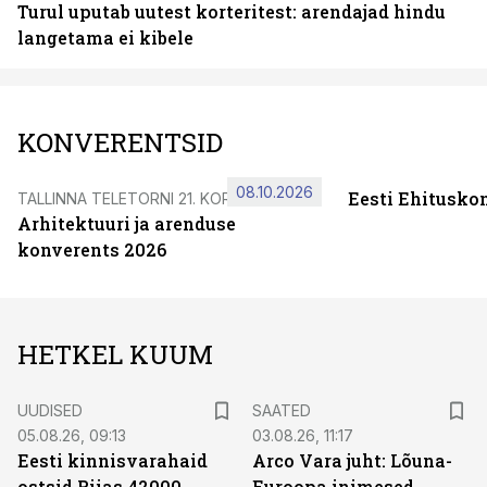
Turul uputab uutest korteritest: arendajad hindu
langetama ei kibele
KONVERENTSID
08.10.2026
Eesti Ehitusko
TALLINNA TELETORNI 21. KORRUSEL
Arhitektuuri ja arenduse
konverents 2026
HETKEL KUUM
UUDISED
SAATED
05.08.26, 09:13
03.08.26, 11:17
Eesti kinnisvarahaid
Arco Vara juht: Lõuna-
ostsid Riias 42000-
Euroopa inimesed