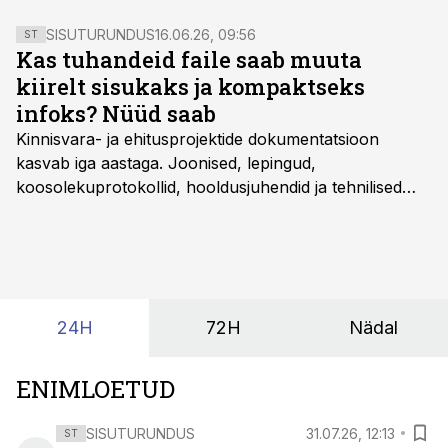
SISUTURUNDUS
16.06.26, 09:56
ST
Kas tuhandeid faile saab muuta
kiirelt sisukaks ja kompaktseks
infoks? Nüüd saab
Kinnisvara- ja ehitusprojektide dokumentatsioon
kasvab iga aastaga. Joonised, lepingud,
koosolekuprotokollid, hooldusjuhendid ja tehnilised
kirjeldused kogunevad erinevatesse süsteemidesse
ning lõpuks on tükk tegu, et üldse aru saada, kus
midagi asub. Ent see kõik saab tehisintellekti abiga olla
kordades lihtsam.
24H
72H
Nädal
ENIMLOETUD
SISUTURUNDUS
31.07.26, 12:13
ST