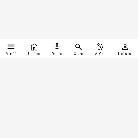
Menüü
Uudised
Raadio
Otsing
AI Chat
Logi sisse
Vana-Lõuna 39/1, 19094 Tallinn
(+372) 667 0111
kinnisvarauudised@kinnisvarauudised.ee
Telli
Reklaam
Firmast