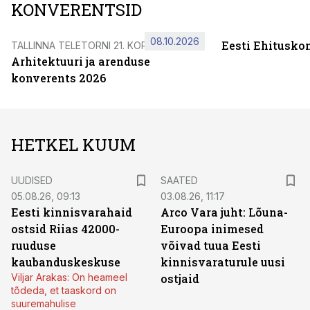
KONVERENTSID
08.10.2026
Eesti Ehitusko
TALLINNA TELETORNI 21. KORRUSEL
Arhitektuuri ja arenduse
konverents 2026
HETKEL KUUM
UUDISED
SAATED
05.08.26, 09:13
03.08.26, 11:17
Eesti kinnisvarahaid
Arco Vara juht: Lõuna-
ostsid Riias 42000-
Euroopa inimesed
ruuduse
võivad tuua Eesti
kaubanduskeskuse
kinnisvaraturule uusi
Viljar Arakas: On heameel
ostjaid
tõdeda, et taaskord on
suuremahulise