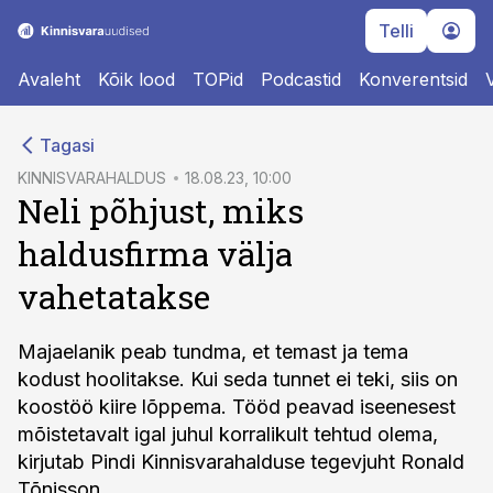
Telli
Avaleht
Kõik lood
TOPid
Podcastid
Konverentsid
cebook
Tagasi
Twitter)
KINNISVARAHALDUS
18.08.23, 10:00
Neli põhjust, miks
kedIn
haldusfirma välja
ail
vahetatakse
k
Majaelanik peab tundma, et temast ja tema
kodust hoolitakse. Kui seda tunnet ei teki, siis on
koostöö kiire lõppema. Tööd peavad iseenesest
mõistetavalt igal juhul korralikult tehtud olema,
kirjutab Pindi Kinnisvarahalduse tegevjuht Ronald
Tõnisson.