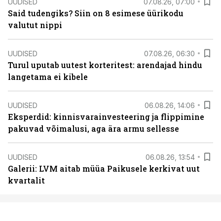
UUDISED
07.08.26, 07:00
Said tudengiks? Siin on 8 esimese üürikodu
valutut nippi
UUDISED
07.08.26, 06:30
Turul uputab uutest korteritest: arendajad hindu
langetama ei kibele
UUDISED
06.08.26, 14:06
Eksperdid: kinnisvarainvesteering ja flippimine
pakuvad võimalusi, aga ära armu sellesse
UUDISED
06.08.26, 13:54
Galerii: LVM aitab müüa Paikusele kerkivat uut
kvartalit