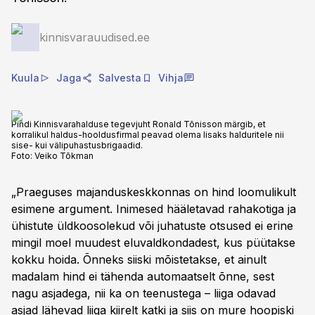
kinnisvarauudised.ee
Kuula
Jaga
Salvesta
Vihja
Pindi Kinnisvarahalduse tegevjuht Ronald Tõnisson märgib, et
korralikul haldus-hooldusfirmal peavad olema lisaks halduritele nii
sise- kui välipuhastusbrigaadid.
Foto:
Veiko Tõkman
„Praeguses majanduskeskkonnas on hind loomulikult
esimene argument. Inimesed hääletavad rahakotiga ja
ühistute üldkoosolekud või juhatuste otsused ei erine
mingil moel muudest eluvaldkondadest, kus püütakse
kokku hoida. Õnneks siiski mõistetakse, et ainult
madalam hind ei tähenda automaatselt õnne, sest
nagu asjadega, nii ka on teenustega – liiga odavad
asjad lähevad liiga kiirelt katki ja siis on mure hoopiski