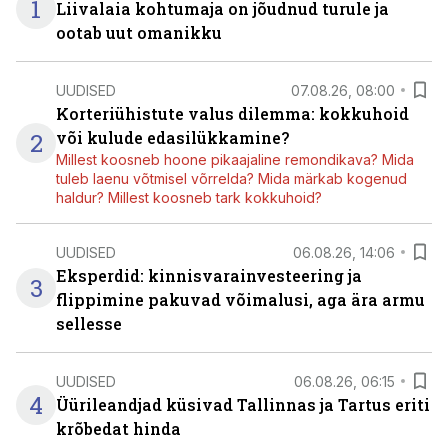
1
Liivalaia kohtumaja on jõudnud turule ja
ootab uut omanikku
UUDISED
07.08.26, 08:00
Korteriühistute valus dilemma: kokkuhoid
2
või kulude edasilükkamine?
Millest koosneb hoone pikaajaline remondikava? Mida
tuleb laenu võtmisel võrrelda? Mida märkab kogenud
haldur? Millest koosneb tark kokkuhoid?
UUDISED
06.08.26, 14:06
Eksperdid: kinnisvarainvesteering ja
3
flippimine pakuvad võimalusi, aga ära armu
sellesse
UUDISED
06.08.26, 06:15
4
Üürileandjad küsivad Tallinnas ja Tartus eriti
krõbedat hinda