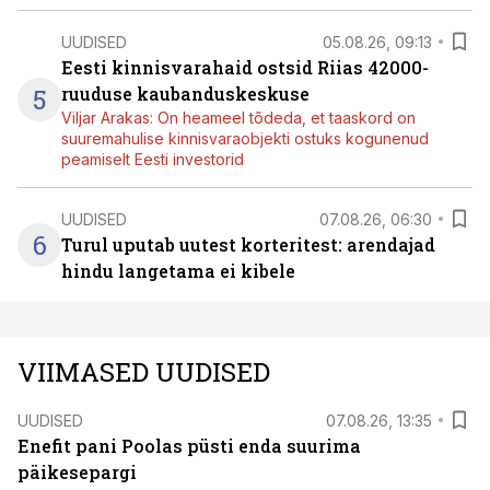
UUDISED
05.08.26, 09:13
Eesti kinnisvarahaid ostsid Riias 42000-
5
ruuduse kaubanduskeskuse
Viljar Arakas: On heameel tõdeda, et taaskord on
suuremahulise kinnisvaraobjekti ostuks kogunenud
peamiselt Eesti investorid
UUDISED
07.08.26, 06:30
6
Turul uputab uutest korteritest: arendajad
hindu langetama ei kibele
VIIMASED UUDISED
UUDISED
07.08.26, 13:35
Enefit pani Poolas püsti enda suurima
päikesepargi