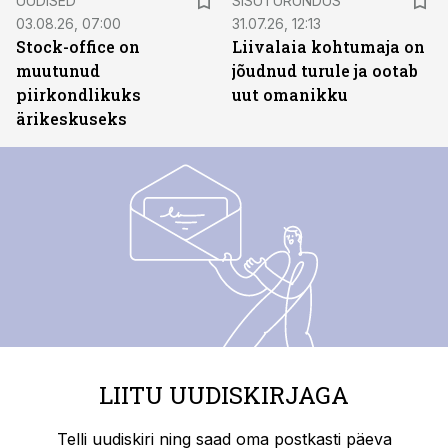
UUDISED
SISUTURUNDUS
03.08.26, 07:00
31.07.26, 12:13
Stock-office on
Liivalaia kohtumaja on
muutunud
jõudnud turule ja ootab
piirkondlikuks
uut omanikku
ärikeskuseks
LIITU UUDISKIRJAGA
Telli uudiskiri ning saad oma postkasti päeva