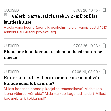
UUDISED
07.08.26, 10:45
Galerii: Narva Haigla teeb 19,2 -miljonilise
juurdeehituse
Haigla vana hoone (toona Kreenholmi haigla) valmis aastal 1913
arhitekt Paul Alischi projekti järgi.
UUDISED
07.08.26, 10:38
Eluaseme kaaslaenust saab maaelu edendamise
meede
UUDISED
07.08.26, 08:00
Korteriühistute valus dilemma: kokkuhoid või
kulude edasilükkamine?
Millest koosneb hoone pikaajaline remondikava? Mida tuleb
laenu võtmisel võrrelda? Mida märkab kogenud haldur? Millest
koosneb tark kokkuhoid?