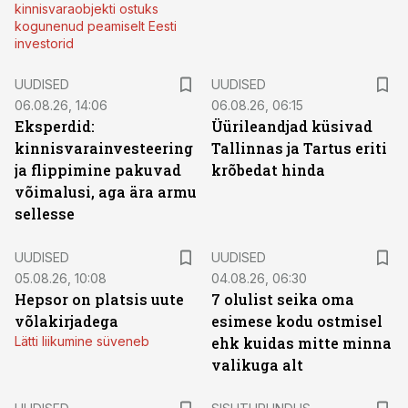
kinnisvaraobjekti ostuks
kogunenud peamiselt Eesti
investorid
UUDISED
UUDISED
06.08.26, 14:06
06.08.26, 06:15
Eksperdid:
Üürileandjad küsivad
kinnisvarainvesteering
Tallinnas ja Tartus eriti
ja flippimine pakuvad
krõbedat hinda
võimalusi, aga ära armu
sellesse
UUDISED
UUDISED
05.08.26, 10:08
04.08.26, 06:30
Hepsor on platsis uute
7 olulist seika oma
võlakirjadega
esimese kodu ostmisel
Lätti liikumine süveneb
ehk kuidas mitte minna
valikuga alt
ST