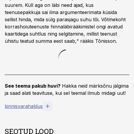
suurem. Küll aga on läbi need ajad, kus
teenusepakkuja sai ilma argumenteerimata küsida
sellist hinda, mida sülg parasjagu suhu tõi. Võtmekoht
korrashoiuteenuste hinnaläbirääkimistel ongi avatud
kaartidega suhtlus ning selgitamine, millist teenust
ühistu teatud summa eest saab,“ rääkis Tõnisson.
See teema pakub huvi?
Hakka neid märksõnu jälgima
ja saad alati teavituse, kui sel teemal ilmub midagi uut!
kinnisvarahaldus
SEOTUD LOOD