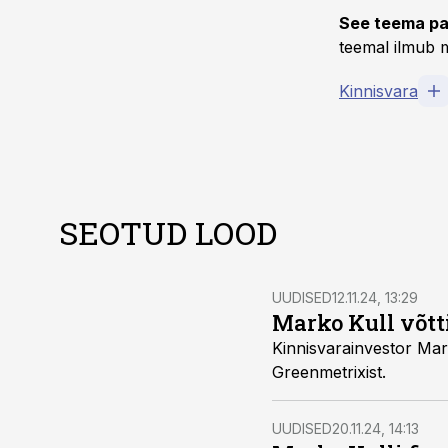
See teema pa
teemal ilmub m
Kinnisvara
SEOTUD LOOD
UUDISED
12.11.24, 13:29
Marko Kull võtt
Kinnisvarainvestor Mark
Greenmetrixist.
UUDISED
20.11.24, 14:13