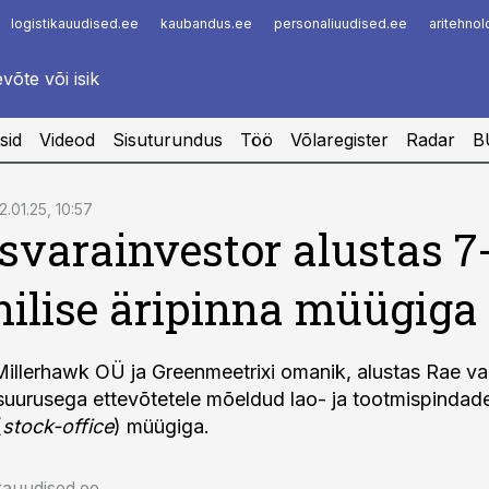
logistikauudised.ee
kaubandus.ee
personaliuudised.ee
aritehno
Infopank
Radar
sid
Videod
Sisuturundus
Töö
Võlaregister
Radar
B
2.01.25, 10:57
svarainvestor alustas 7
nilise äripinna müügiga
Millerhawk OÜ ja Greenmeetrixi omanik, alustas Rae va
suurusega ettevõtetele mõeldud lao- ja tootmispindad
(
stock-office
) müügiga.
rauudised.ee