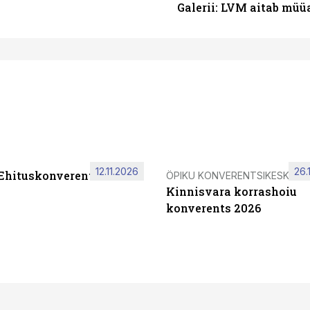
Galerii: LVM aitab müü
12.11.2026
26.
 Ehituskonverents 2026
ÖPIKU KONVERENTSIKESKUS
Kinnisvara korrashoiu
konverents 2026