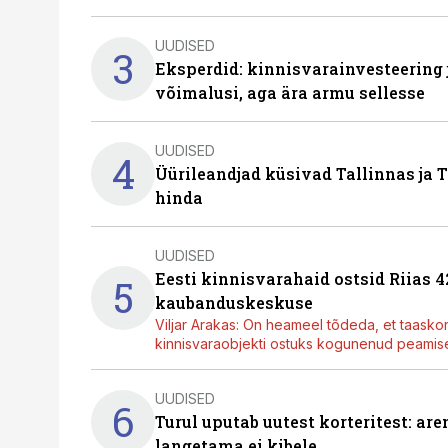
UUDISED
3
Eksperdid: kinnisvarainvesteering
võimalusi, aga ära armu sellesse
UUDISED
4
Üürileandjad küsivad Tallinnas ja T
hinda
UUDISED
Eesti kinnisvarahaid ostsid Riias 
5
kaubanduskeskuse
Viljar Arakas: On heameel tõdeda, et taasko
kinnisvaraobjekti ostuks kogunenud peamisel
UUDISED
6
Turul uputab uutest korteritest: ar
langetama ei kibele