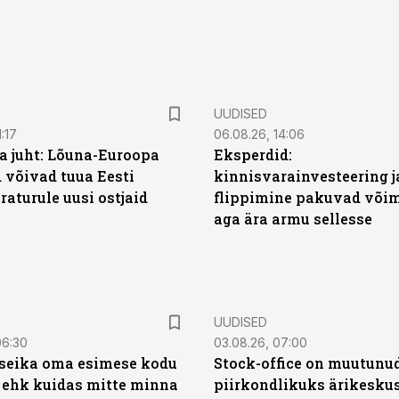
UUDISED
:17
06.08.26, 14:06
a juht: Lõuna-Euroopa
Eksperdid:
 võivad tuua Eesti
kinnisvarainvesteering j
aturule uusi ostjaid
flippimine pakuvad võim
aga ära armu sellesse
UUDISED
06:30
03.08.26, 07:00
t seika oma esimese kodu
Stock-office on muutunu
 ehk kuidas mitte minna
piirkondlikuks ärikesku