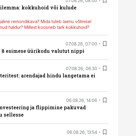
07.08.26, 08:00
dilemma: kokkuhoid või kulude
aline remondikava? Mida tuleb laenu võtmisel
ud haldur? Millest koosneb tark kokkuhoid?
07.08.26, 07:00
n 8 esimese üürikodu valutut nippi
07.08.26, 06:30
teritest: arendajad hindu langetama ei
06.08.26, 14:06
nvesteering ja flippimine pakuvad
u sellesse
06.08.26, 13:54