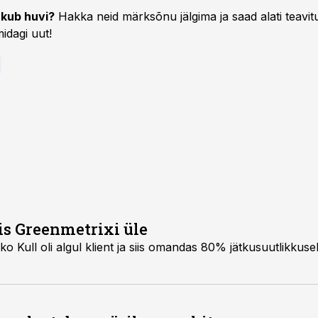
kub huvi?
Hakka neid märksõnu jälgima ja saad alati teavitu
idagi uut!
is Greenmetrixi üle
o Kull oli algul klient ja siis omandas 80% jätkusuutlikku