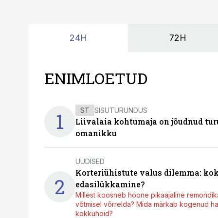
24H
72H
ENIMLOETUD
ST
SISUTURUNDUS
1
Liivalaia kohtumaja on jõudnud turu
omanikku
UUDISED
Korteriühistute valus dilemma: ko
2
edasilükkamine?
Millest koosneb hoone pikaajaline remondik
võtmisel võrrelda? Mida märkab kogenud hal
kokkuhoid?