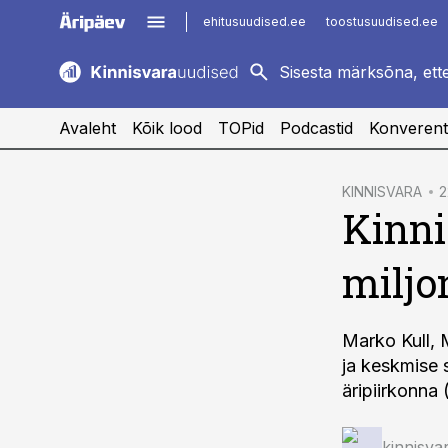
ehitusuudised.ee
toostusuudised.ee
kaubandus.ee
imelineajalugu.ee
logistikauudised.ee
imelineteadus.ee
Avaleht
Kõik lood
TOPid
Podcastid
Konverent
cebook
KINNISVARA
2
Kinni
Twitter)
kedIn
miljo
ail
k
Marko Kull, 
ja keskmise 
äripiirkonna 
kinnisva