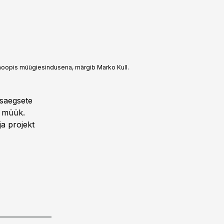
hoopis müügiesindusena, märgib Marko Kull.
asaegsete
 müük.
ja projekt