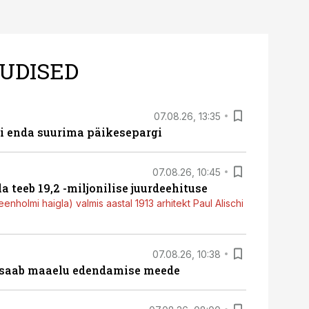
UDISED
07.08.26, 13:35
ti enda suurima päikesepargi
07.08.26, 10:45
a teeb 19,2 -miljonilise juurdeehituse
nholmi haigla) valmis aastal 1913 arhitekt Paul Alischi
07.08.26, 10:38
 saab maaelu edendamise meede