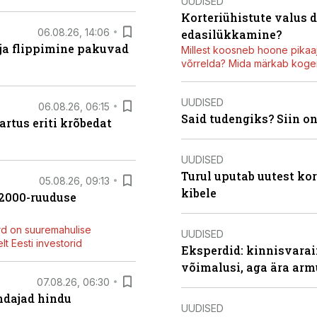
UUDISED
Korteriühistute valus 
06.08.26, 14:06
edasilükkamine?
 ja flippimine pakuvad
Millest koosneb hoone pikaaj
võrrelda? Mida märkab kogen
UUDISED
06.08.26, 06:15
Said tudengiks? Siin o
artus eriti krõbedat
UUDISED
Turul uputab uutest kor
05.08.26, 09:13
kibele
42000-ruuduse
rd on suuremahulise
UUDISED
t Eesti investorid
Eksperdid: kinnisvarai
võimalusi, aga ära arm
07.08.26, 06:30
endajad hindu
UUDISED