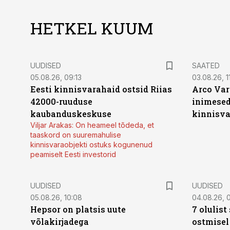
HETKEL KUUM
UUDISED
SAATED
05.08.26, 09:13
03.08.26, 11
Eesti kinnisvarahaid ostsid Riias
Arco Var
42000-ruuduse
inimesed
kaubanduskeskuse
kinnisvar
Viljar Arakas: On heameel tõdeda, et
taaskord on suuremahulise
kinnisvaraobjekti ostuks kogunenud
peamiselt Eesti investorid
UUDISED
UUDISED
05.08.26, 10:08
04.08.26, 
Hepsor on platsis uute
7 olulis
võlakirjadega
ostmisel