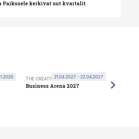
a Paikusele kerkivat uut kvartalit
11.2026
21.04.2027 - 22.04.2027
THE CREATIVE HUB
Business Arena 2027