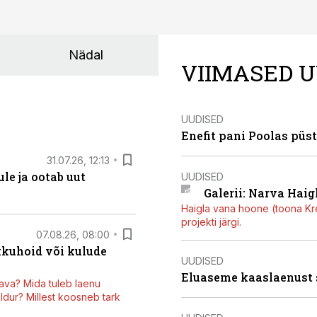
Nädal
VIIMASED U
UUDISED
Enefit pani Poolas püs
31.07.26, 12:13
le ja ootab uut
UUDISED
Galerii: Narva Haigl
Haigla vana hoone (toona Kree
projekti järgi.
07.08.26, 08:00
kkuhoid või kulude
UUDISED
Eluaseme kaaslaenust
ava? Mida tuleb laenu
dur? Millest koosneb tark