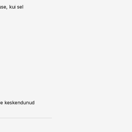
se, kui sel
sele keskendunud