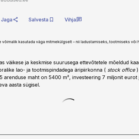
Jaga
Salvesta
Vihja
võimalik kasutada väga mitmekülgselt – nii ladustamiseks, tootmiseks või 
gas väikese ja keskmise suurusega ettevõtetele mõeldud ka
alike lao- ja tootmispindadega äripiirkonna (
stock office
)
 5 arenduse maht on 5400 m², investeering 7 miljonit eurot 
eva aasta sügisel.