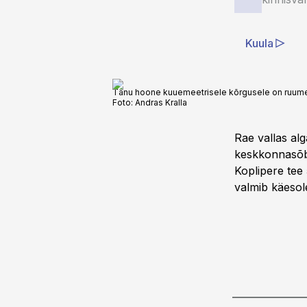
Kuula
Tänu hoone kuuemeetrisele kõrgusele on ruume 
Foto:
Andras Kralla
Rae vallas al
keskkonnasõbr
Koplipere tee
valmib käesol