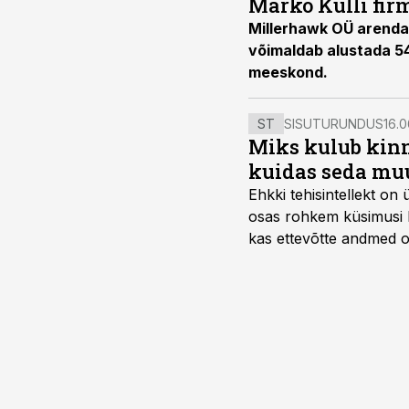
Marko Kulli fir
Millerhawk OÜ arendat
võimaldab alustada 5
meeskond.
ST
SISUTURUNDUS
16.0
Miks kulub kinn
kuidas seda mu
Ehkki tehisintellekt on
osas rohkem küsimusi ku
kas ettevõtte andmed on 
suudaks.