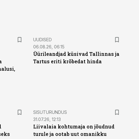
UUDISED
06.08.26, 06:15
Üürileandjad küsivad Tallinnas ja
a
Tartus eriti krõbedat hinda
alusi,
ST
SISUTURUNDUS
31.07.26, 12:13
d
Liivalaia kohtumaja on jõudnud
seks
turule ja ootab uut omanikku