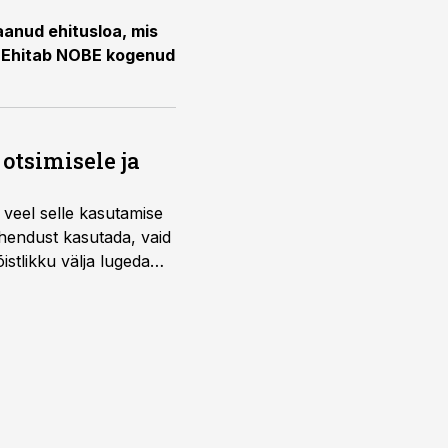
aanud ehitusloa, mis
. Ehitab NOBE kogenud
otsimisele ja
 veel selle kasutamise
ahendust kasutada, vaid
istlikku välja lugeda