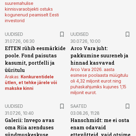
suuremahulise
kinnisvaraobjekti ostuks
kogunenud peamiselt Eesti
investorid
UUDISED
UUDISED
31.07.26, 06:30
30.07.26, 10:00
EfTEN rühib eesmärkide
Arco Vara juht:
poole. Fond paisutas
pakkumine suureneb ja
kasumit, portfelli ja
hinnad kasvavad
üüritulu
Arco Vara 2026. aasta
esimese poolaasta müügitulu
Arakas:
Konkurentidele
oli 4,32 miljonit eurot ning
ütlen, et tehke järele või
puhaskahjumiks kujunes 1,15
makske kinni
miljonit eurot.
UUDISED
SAATED
31.07.26, 10:40
03.08.26, 11:28
Galerii: Invego avas
Hanschmidt: me ei osta
oma Riia arenduses
enam odavaid
sündmuskeskuse
ettevõtteid, vaid otsime