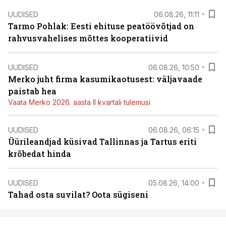
UUDISED
06.08.26, 11:11
Tarmo Pohlak: Eesti ehituse peatöövõtjad on
rahvusvahelises mõttes kooperatiivid
UUDISED
06.08.26, 10:50
Merko juht firma kasumikaotusest: väljavaade
paistab hea
Vaata Merko 2026. aasta II kvartali tulemusi
UUDISED
06.08.26, 06:15
Üürileandjad küsivad Tallinnas ja Tartus eriti
krõbedat hinda
UUDISED
05.08.26, 14:00
Tahad osta suvilat? Oota sügiseni