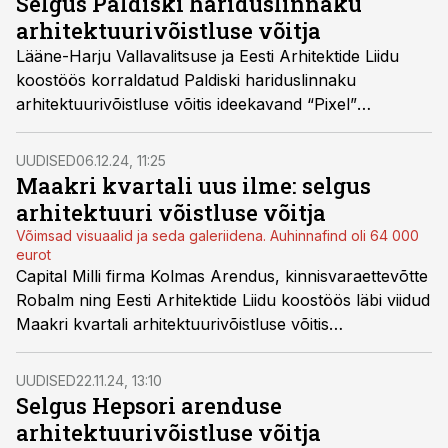
Selgus Paldiski hariduslinnaku
arhitektuurivõistluse võitja
Lääne-Harju Vallavalitsuse ja Eesti Arhitektide Liidu
koostöös korraldatud Paldiski hariduslinnaku
arhitektuurivõistluse võitis ideekavand “Pixel”
arhitektuuribüroolt Pluss Arhitektid. Linnakus
hakkavad tulevikus paiknema kaks kooli – Paldiski
UUDISED
06.12.24, 11:25
Vene Põhikool ja Paldiski Ühisgümnaasium.
Maakri kvartali uus ilme: selgus
arhitektuuri võistluse võitja
Võimsad visuaalid ja seda galeriidena. Auhinnafind oli 64 000
eurot
Capital Milli firma Kolmas Arendus, kinnisvaraettevõtte
Robalm ning Eesti Arhitektide Liidu koostöös läbi viidud
Maakri kvartali arhitektuurivõistluse võitis
arhitektuuribüroo Molumba võistlustöö „Trinity“.
UUDISED
22.11.24, 13:10
Selgus Hepsori arenduse
arhitektuurivõistluse võitja