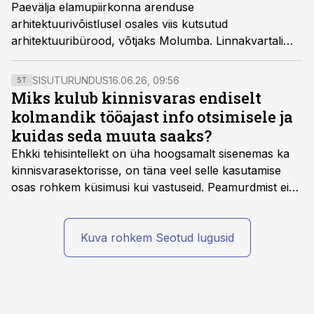
Paevälja elamupiirkonna arenduse
arhitektuurivõistlusel osales viis kutsutud
arhitektuuribürood, võtjaks Molumba. Linnakvartali
mõõtu arendusse tulevad kodud ja äripinnad koos
avaliku ruumiga.
SISUTURUNDUS
16.06.26, 09:56
ST
Miks kulub kinnisvaras endiselt
kolmandik tööajast info otsimisele ja
kuidas seda muuta saaks?
Ehkki tehisintellekt on üha hoogsamalt sisenemas ka
kinnisvarasektorisse, on täna veel selle kasutamise
osas rohkem küsimusi kui vastuseid. Peamurdmist ei
tekita niivõrd see, millist AI-lahendust kasutada, vaid
kas ettevõtte andmed on üldse sellisel kujul olemas, et
tehisintellekt neist midagi mõistlikku välja lugeda
Kuva rohkem Seotud lugusid
suudaks.