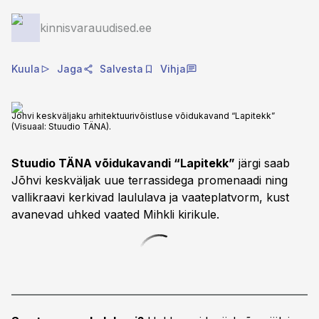
kinnisvarauudised.ee
Kuula
Jaga
Salvesta
Vihja
Jõhvi keskväljaku arhitektuurivõistluse võidukavand “Lapitekk”
(Visuaal: Stuudio TÄNA).
Stuudio TÄNA võidukavandi “Lapitekk”
järgi saab
Jõhvi keskväljak uue terrassidega promenaadi ning
vallikraavi kerkivad laululava ja vaateplatvorm, kust
avanevad uhked vaated Mihkli kirikule.