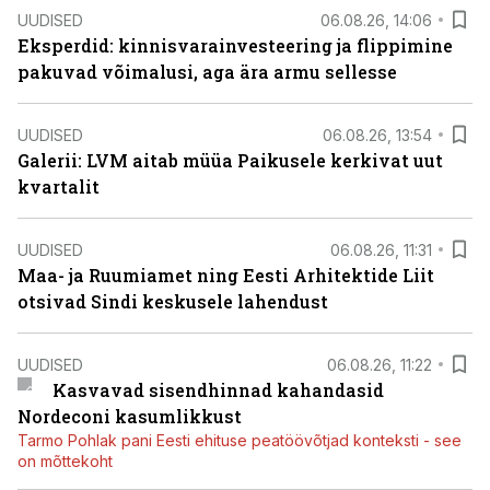
UUDISED
06.08.26, 14:06
Eksperdid: kinnisvarainvesteering ja flippimine
pakuvad võimalusi, aga ära armu sellesse
UUDISED
06.08.26, 13:54
Galerii: LVM aitab müüa Paikusele kerkivat uut
kvartalit
UUDISED
06.08.26, 11:31
Maa- ja Ruumiamet ning Eesti Arhitektide Liit
otsivad Sindi keskusele lahendust
UUDISED
06.08.26, 11:22
Kasvavad sisendhinnad kahandasid
Nordeconi kasumlikkust
Tarmo Pohlak pani Eesti ehituse peatöövõtjad konteksti - see
on mõttekoht