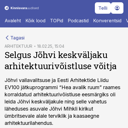
Telli
Avaleht
Kõik lood
TOPid
Podcastid
Konverentsid
cebook
Tagasi
Twitter)
ARHITEKTUUR
18.02.25, 15:04
Selgus Jõhvi keskväljaku
kedIn
arhitektuurivõistluse võitja
ail
k
Jõhvi vallavalitsuse ja Eesti Arhitektide Liidu
EV100 jätkuprogrammi “Hea avalik ruum” raames
korraldatud arhitektuurivõistluse eesmärgiks oli
leida Jõhvi keskväljakule ning selle vahetus
läheduses asuvale Jõhvi Mihkli kirikut
ümbritsevale alale terviklik ja kaasaegne
arhitektuurilahendus.