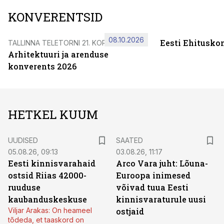
KONVERENTSID
08.10.2026
Eesti Ehitusko
TALLINNA TELETORNI 21. KORRUSEL
Arhitektuuri ja arenduse
konverents 2026
HETKEL KUUM
UUDISED
SAATED
05.08.26, 09:13
03.08.26, 11:17
Eesti kinnisvarahaid
Arco Vara juht: Lõuna-
ostsid Riias 42000-
Euroopa inimesed
ruuduse
võivad tuua Eesti
kaubanduskeskuse
kinnisvaraturule uusi
Viljar Arakas: On heameel
ostjaid
tõdeda, et taaskord on