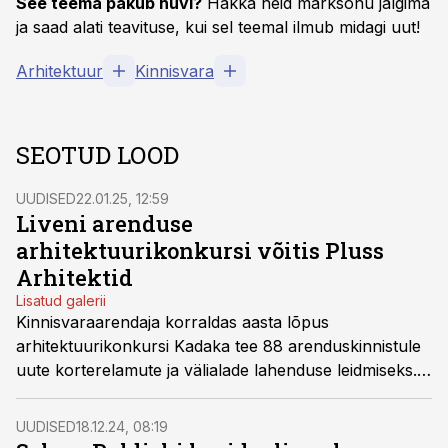
See teema pakub huvi?
Hakka neid märksõnu jälgima
ja saad alati teavituse, kui sel teemal ilmub midagi uut!
Arhitektuur
Kinnisvara
SEOTUD LOOD
UUDISED
22.01.25, 12:59
Liveni arenduse
arhitektuurikonkursi võitis Pluss
Arhitektid
Lisatud galerii
Kinnisvaraarendaja korraldas aasta lõpus
arhitektuurikonkursi Kadaka tee 88 arenduskinnistule
uute korterelamute ja välialade lahenduse leidmiseks.
Neljast osalenud arhitektuuribüroost valiti võitjaks
Pluss Arhitektid OÜ
.
UUDISED
18.12.24, 08:19