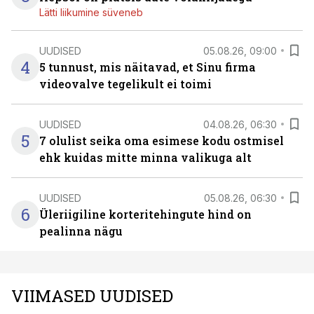
Lätti liikumine süveneb
UUDISED
05.08.26, 09:00
4
5 tunnust, mis näitavad, et Sinu firma
videovalve tegelikult ei toimi
UUDISED
04.08.26, 06:30
5
7 olulist seika oma esimese kodu ostmisel
ehk kuidas mitte minna valikuga alt
UUDISED
05.08.26, 06:30
6
Üleriigiline korteritehingute hind on
pealinna nägu
VIIMASED UUDISED