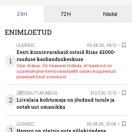
24H
72H
Nädal
ENIMLOETUD
UUDISED
05.08.26, 09:13
Eesti kinnisvarahaid ostsid Riias 42000-
1
ruuduse kaubanduskeskuse
Viljar Arakas: On heameel tõdeda, et taaskord on
suuremahulise kinnisvaraobjekti ostuks kogunenud
peamiselt Eesti investorid
SISUTURUNDUS
31.07.26, 12:13
ST
2
Liivalaia kohtumaja on jõudnud turule ja
ootab uut omanikku
UUDISED
05.08.26, 10:08
3
Hepsor on platsis uute võlakirjadega