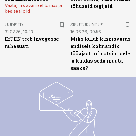
Vaata, mis avamisel toimus ja
tõhusaid tegijaid
kes seal olid
ST
UUDISED
SISUTURUNDUS
31.07.26, 10:23
16.06.26, 09:56
EfTEN teeb Invegosse
Miks kulub kinnisvaras
rahasüsti
endiselt kolmandik
tööajast info otsimisele
ja kuidas seda muuta
saaks?