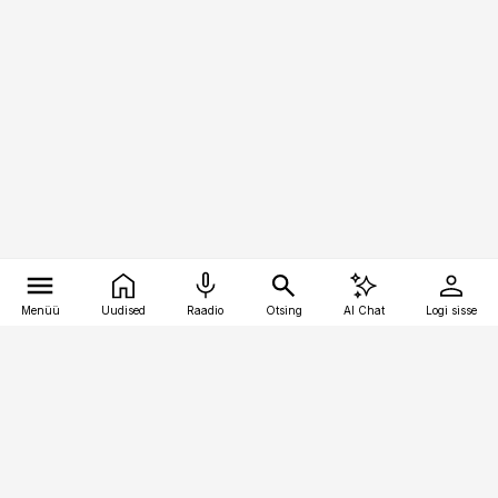
Menüü
Uudised
Raadio
Otsing
AI Chat
Logi sisse
Vana-Lõuna 39/1, 19094 Tallinn
(+372) 667 0111
kinnisvarauudised@kinnisvarauudised.ee