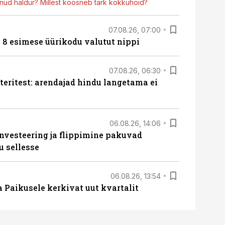
ud haldur? Millest koosneb tark kokkuhoid?
07.08.26, 07:00
n 8 esimese üürikodu valutut nippi
07.08.26, 06:30
teritest: arendajad hindu langetama ei
06.08.26, 14:06
nvesteering ja flippimine pakuvad
u sellesse
06.08.26, 13:54
a Paikusele kerkivat uut kvartalit