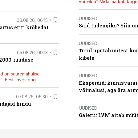
võrrelda? Mida märkab kogen
UUDISED
06.08.26, 06:15
Said tudengiks? Siin o
artus eriti krõbedat
UUDISED
Turul uputab uutest kor
05.08.26, 09:13
kibele
42000-ruuduse
rd on suuremahulise
UUDISED
t Eesti investorid
Eksperdid: kinnisvarai
võimalusi, aga ära arm
07.08.26, 06:30
endajad hindu
UUDISED
Galerii: LVM aitab müü