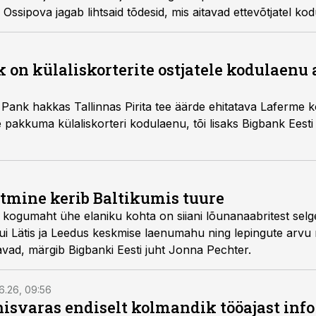
Ossipova jagab lihtsaid tõdesid, mis aitavad ettevõtjatel ko
k on külaliskorterite ostjatele kodulaenu
Pank hakkas Tallinnas Pirita tee äärde ehitatava Laferme 
ele pakkuma külaliskorteri kodulaenu, tõi lisaks Bigbank Eest
tmine kerib Baltikumis tuure
 kogumaht ühe elaniku kohta on siiani lõunanaabritest selge
ui Lätis ja Leedus keskmise laenumahu ning lepingute arvu n
avad, märgib Bigbanki Eesti juht Jonna Pechter.
6.26, 09:56
isvaras endiselt kolmandik tööajast info 