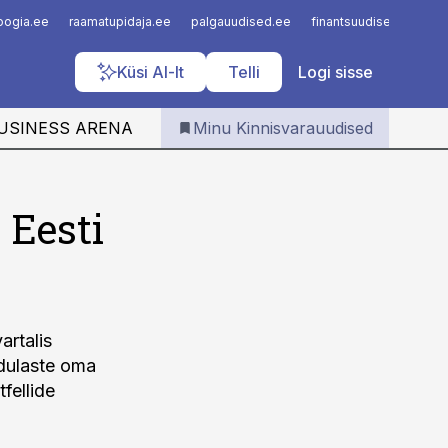
Iseteenindus
loogia.ee
raamatupidaja.ee
palgauudised.ee
finantsuudised.ee
a
Telli Kinnisvarauudised
Küsi AI-lt
Telli
Logi sisse
USINESS ARENA
Minu Kinnisvarauudised
 Eesti
artalis
edulaste oma
fellide