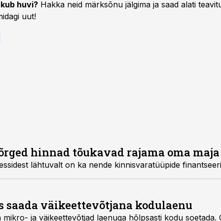
kub huvi?
Hakka neid märksõnu jälgima ja saad alati teavitu
idagi uut!
kõrged hinnad tõukavad rajama oma maja
essidest lähtuvalt on ka nende kinnisvaratüüpide finantseer
s saada väikeettevõtjana kodulaenu
 mikro- ja väikeettevõtjad laenuga hõlpsasti kodu soetada