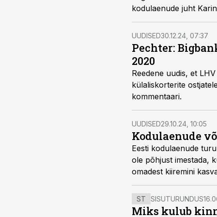
kodulaenude juht Karin 
UUDISED
30.12.24, 07:37
Pechter: Bigban
2020
Reedene uudis, et LHV 
külaliskorterite ostjat
kommentaari.
UUDISED
29.10.24, 10:05
Kodulaenude võ
Eesti kodulaenude turu
ole põhjust imestada, k
omadest kiiremini kasv
ST
SISUTURUNDUS
16.0
Miks kulub kinn