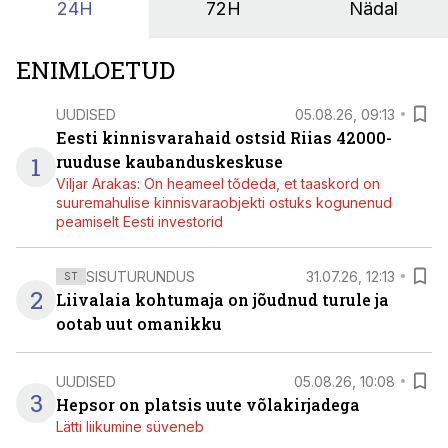
24H
72H
Nädal
ENIMLOETUD
UUDISED
05.08.26, 09:13
Eesti kinnisvarahaid ostsid Riias 42000-
1
ruuduse kaubanduskeskuse
Viljar Arakas: On heameel tõdeda, et taaskord on
suuremahulise kinnisvaraobjekti ostuks kogunenud
peamiselt Eesti investorid
SISUTURUNDUS
31.07.26, 12:13
ST
2
Liivalaia kohtumaja on jõudnud turule ja
ootab uut omanikku
UUDISED
05.08.26, 10:08
3
Hepsor on platsis uute võlakirjadega
Lätti liikumine süveneb