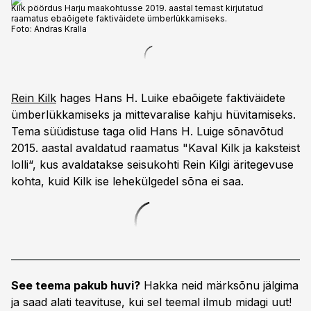
Kilk pöördus Harju maakohtusse 2019. aastal temast kirjutatud
raamatus ebaõigete faktiväidete ümberlükkamiseks.
Foto:
Andras Kralla
Rein Kilk
hages Hans H. Luike ebaõigete faktiväidete
ümberlükkamiseks ja mittevaralise kahju hüvitamiseks.
Tema süüdistuse taga olid Hans H. Luige sõnavõtud
2015. aastal avaldatud raamatus "Kaval Kilk ja kaksteist
lolli“, kus avaldatakse seisukohti Rein Kilgi äritegevuse
kohta, kuid Kilk ise lehekülgedel sõna ei saa.
See teema pakub huvi?
Hakka neid märksõnu jälgima
ja saad alati teavituse, kui sel teemal ilmub midagi uut!