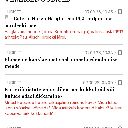
UUDISED
07.08.26, 10:45
Galerii: Narva Haigla teeb 19,2 -miljonilise
juurdeehituse
Haigla vana hoone (toona Kreenholmi haigla) valmis aastal 1913
arhitekt Paul Alischi projekti järgi.
UUDISED
07.08.26, 10:38
Eluaseme kaaslaenust saab maaelu edendamise
meede
UUDISED
07.08.26, 08:00
Korteriühistute valus dilemma: kokkuhoid või
kulude edasilükkamine?
Millest koosneb hoone pikaajaline remondikava? Mida tuleb
laenu võtmisel võrrelda? Mida märkab kogenud haldur? Millest
koosneb tark kokkuhoid?