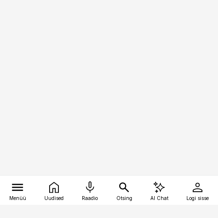
Menüü
Uudised
Raadio
Otsing
AI Chat
Logi sisse