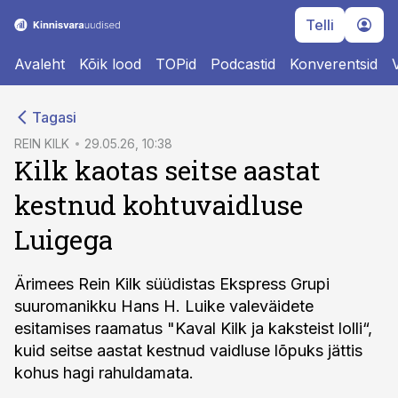
Telli
Avaleht
Kõik lood
TOPid
Podcastid
Konverentsid
cebook
Tagasi
Twitter)
REIN KILK
29.05.26, 10:38
Kilk kaotas seitse aastat
kedIn
kestnud kohtuvaidluse
ail
Luigega
k
Ärimees Rein Kilk süüdistas Ekspress Grupi
suuromanikku Hans H. Luike valeväidete
esitamises raamatus "Kaval Kilk ja kaksteist lolli“,
kuid seitse aastat kestnud vaidluse lõpuks jättis
kohus hagi rahuldamata.