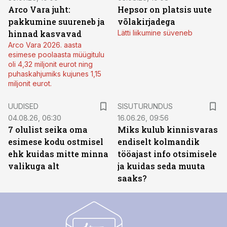
Arco Vara juht:
Hepsor on platsis uute
pakkumine suureneb ja
võlakirjadega
hinnad kasvavad
Lätti liikumine süveneb
Arco Vara 2026. aasta
esimese poolaasta müügitulu
oli 4,32 miljonit eurot ning
puhaskahjumiks kujunes 1,15
miljonit eurot.
ST
UUDISED
SISUTURUNDUS
04.08.26, 06:30
16.06.26, 09:56
7 olulist seika oma
Miks kulub kinnisvaras
esimese kodu ostmisel
endiselt kolmandik
ehk kuidas mitte minna
tööajast info otsimisele
valikuga alt
ja kuidas seda muuta
saaks?