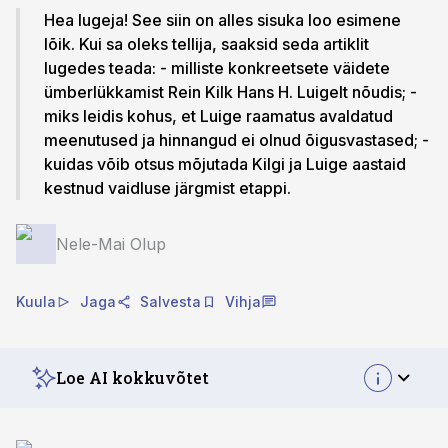
Hea lugeja! See siin on alles sisuka loo esimene
lõik. Kui sa oleks tellija, saaksid seda artiklit
lugedes teada: - milliste konkreetsete väidete
ümberlükkamist Rein Kilk Hans H. Luigelt nõudis; -
miks leidis kohus, et Luige raamatus avaldatud
meenutused ja hinnangud ei olnud õigusvastased; -
kuidas võib otsus mõjutada Kilgi ja Luige aastaid
kestnud vaidluse järgmist etappi.
Nele-Mai Olup
Kuula
Jaga
Salvesta
Vihja
Loe AI kokkuvõtet