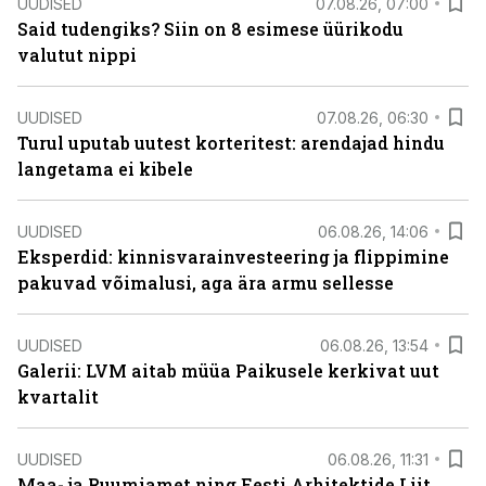
UUDISED
07.08.26, 07:00
Said tudengiks? Siin on 8 esimese üürikodu
valutut nippi
UUDISED
07.08.26, 06:30
Turul uputab uutest korteritest: arendajad hindu
langetama ei kibele
UUDISED
06.08.26, 14:06
Eksperdid: kinnisvarainvesteering ja flippimine
pakuvad võimalusi, aga ära armu sellesse
UUDISED
06.08.26, 13:54
Galerii: LVM aitab müüa Paikusele kerkivat uut
kvartalit
UUDISED
06.08.26, 11:31
Maa- ja Ruumiamet ning Eesti Arhitektide Liit