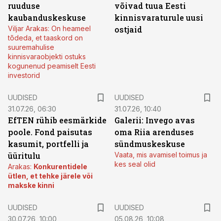
ruuduse
võivad tuua Eesti
kaubanduskeskuse
kinnisvaraturule uusi
Viljar Arakas: On heameel
ostjaid
tõdeda, et taaskord on
suuremahulise
kinnisvaraobjekti ostuks
kogunenud peamiselt Eesti
investorid
UUDISED
UUDISED
31.07.26, 06:30
31.07.26, 10:40
EfTEN rühib eesmärkide
Galerii: Invego avas
poole. Fond paisutas
oma Riia arenduses
kasumit, portfelli ja
sündmuskeskuse
üüritulu
Vaata, mis avamisel toimus ja
kes seal olid
Arakas:
Konkurentidele
ütlen, et tehke järele või
makske kinni
UUDISED
UUDISED
30.07.26, 10:00
05.08.26, 10:08