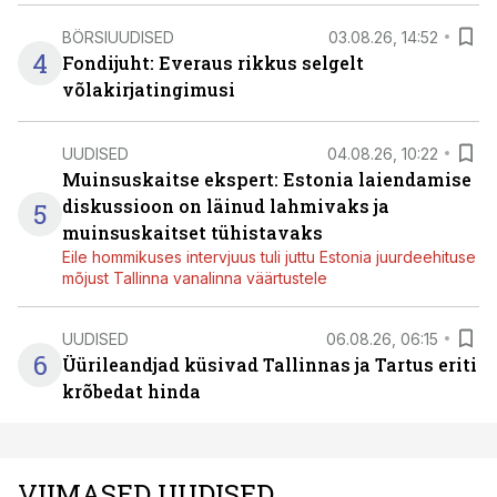
BÖRSIUUDISED
03.08.26, 14:52
4
Fondijuht: Everaus rikkus selgelt
võlakirjatingimusi
UUDISED
04.08.26, 10:22
Muinsuskaitse ekspert: Estonia laiendamise
diskussioon on läinud lahmivaks ja
5
muinsuskaitset tühistavaks
Eile hommikuses intervjuus tuli juttu Estonia juurdeehituse
mõjust Tallinna vanalinna väärtustele
UUDISED
06.08.26, 06:15
6
Üürileandjad küsivad Tallinnas ja Tartus eriti
krõbedat hinda
VIIMASED UUDISED