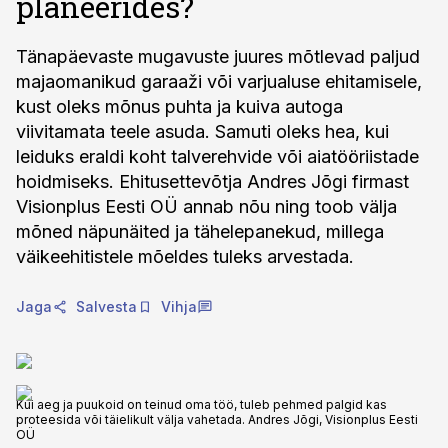
planeerides?
Tänapäevaste mugavuste juures mõtlevad paljud
majaomanikud garaaži või varjualuse ehitamisele,
kust oleks mõnus puhta ja kuiva autoga
viivitamata teele asuda. Samuti oleks hea, kui
leiduks eraldi koht talverehvide või aiatööriistade
hoidmiseks. Ehitusettevõtja Andres Jõgi firmast
Visionplus Eesti OÜ annab nõu ning toob välja
mõned näpunäited ja tähelepanekud, millega
väikeehitistele mõeldes tuleks arvestada.
Jaga
Salvesta
Vihja
Kui aeg ja puukoid on teinud oma töö, tuleb pehmed palgid kas
proteesida või täielikult välja vahetada. Andres Jõgi, Visionplus Eesti
OÜ