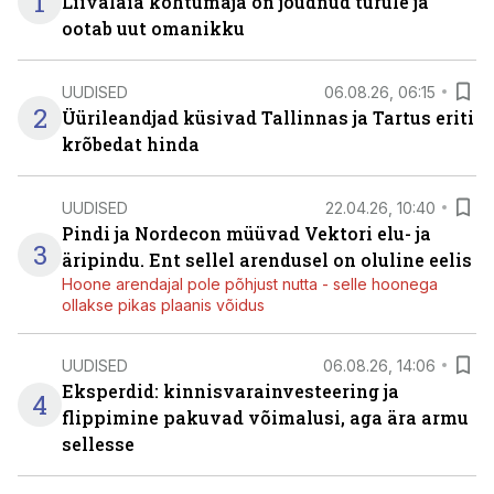
1
Liivalaia kohtumaja on jõudnud turule ja
ootab uut omanikku
UUDISED
06.08.26, 06:15
2
Üürileandjad küsivad Tallinnas ja Tartus eriti
krõbedat hinda
UUDISED
22.04.26, 10:40
Pindi ja Nordecon müüvad Vektori elu- ja
3
äripindu. Ent sellel arendusel on oluline eelis
Hoone arendajal pole põhjust nutta - selle hoonega
ollakse pikas plaanis võidus
UUDISED
06.08.26, 14:06
Eksperdid: kinnisvarainvesteering ja
4
flippimine pakuvad võimalusi, aga ära armu
sellesse