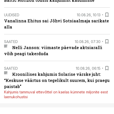
Baltic Horizon tõusis kahjumist kasumisse
UUDISED
10.08.26, 10:13
Vanalinna Ehitus sai Jõhvi Sotsiaalmaja sarikate
alla
SAATED
10.08.26, 07:30
Nelli Janson: viimaste päevade aktsiaralli
võib peagi takerduda
SAATED
10.08.26, 06:15
Kroonilises kahjumis Solarise värske juht:
“Keskuse väärtus on tegelikult suurem, kui praegu
paistab”
Kahjumis tammuval ettevõttel on kaelas kümnete miljonite eest
laenukohustisi