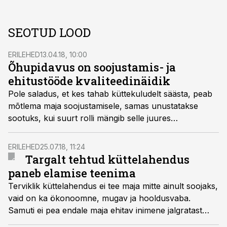
SEOTUD LOOD
ERILEHED
13.04.18, 10:00
Õhupidavus on soojustamis- ja
ehitustööde kvaliteedinäidik
Pole saladus, et kes tahab küttekuludelt säästa, peab
mõtlema maja soojustamisele, samas unustatakse
sootuks, kui suurt rolli mängib selle juures
õhupidavus, räägib Tervemaja OÜ juht Peeter
Lossmann.
ERILEHED
25.07.18, 11:24
Targalt tehtud küttelahendus
paneb elamise teenima
Terviklik küttelahendus ei tee maja mitte ainult soojaks,
vaid on ka ökonoomne, mugav ja hooldusvaba.
Samuti ei pea endale maja ehitav inimene jalgratast
leiutama – rätsepatööna valminud terviklahenduse, mis