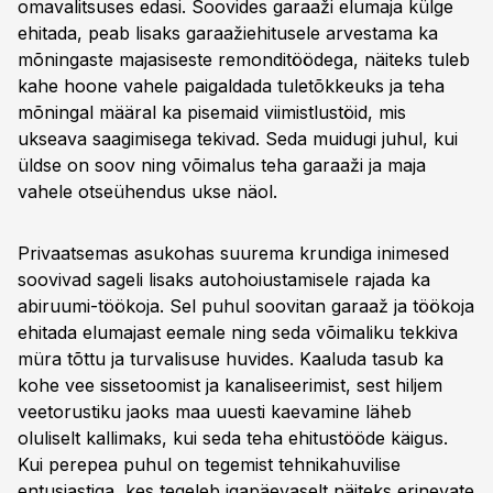
omavalitsuses edasi. Soovides garaaži elumaja külge
ehitada, peab lisaks garaažiehitusele arvestama ka
mõningaste majasiseste remonditöödega, näiteks tuleb
kahe hoone vahele paigaldada tuletõkkeuks ja teha
mõningal määral ka pisemaid viimistlustöid, mis
ukseava saagimisega tekivad. Seda muidugi juhul, kui
üldse on soov ning võimalus teha garaaži ja maja
vahele otseühendus ukse näol.
Privaatsemas asukohas suurema krundiga inimesed
soovivad sageli lisaks autohoiustamisele rajada ka
abiruumi-töökoja. Sel puhul soovitan garaaž ja töökoja
ehitada elumajast eemale ning seda võimaliku tekkiva
müra tõttu ja turvalisuse huvides. Kaaluda tasub ka
kohe vee sissetoomist ja kanaliseerimist, sest hiljem
veetorustiku jaoks maa uuesti kaevamine läheb
oluliselt kallimaks, kui seda teha ehitustööde käigus.
Kui perepea puhul on tegemist tehnikahuvilise
entusiastiga, kes tegeleb igapäevaselt näiteks erinevate