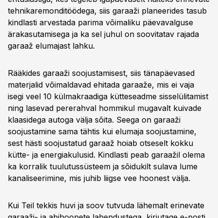
tehnikaremonditöödega, siis garaaži planeerides tasub
kindlasti arvestada parima võimaliku päevavalguse
ärakasutamisega ja ka sel juhul on soovitatav rajada
garaaž elumajast lahku.
Rääkides garaaži soojustamisest, siis tänapäevased
materjalid võimaldavad ehitada garaaže, mis ei vaja
isegi veel 10 külmakraadiga kütteseadme sisselülitamist
ning lasevad pererahval hommikul mugavalt kuivade
klaasidega autoga välja sõita. Seega on garaaži
soojustamine sama tähtis kui elumaja soojustamine,
sest hästi soojustatud garaaž hoiab otseselt kokku
kütte- ja energiakulusid. Kindlasti peab garaažil olema
ka korralik tuulutussüsteem ja sõidukilt sulava lume
kanaliseerimine, mis juhib liigse vee hoonest välja.
Kui Teil tekkis huvi ja soov tutvuda lähemalt erinevate
garaaži- ja abihoonete lahendustega, kirjutage e-posti