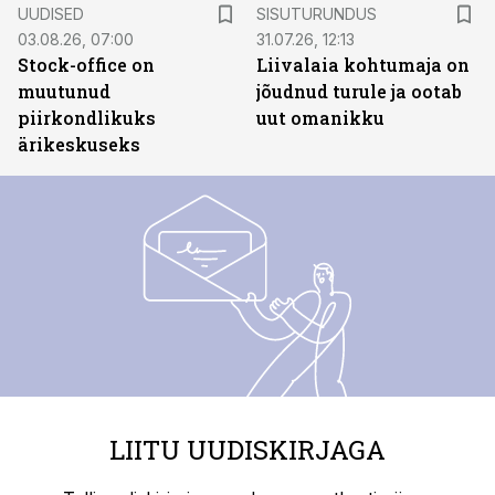
ST
UUDISED
SISUTURUNDUS
03.08.26, 07:00
31.07.26, 12:13
Stock-office on
Liivalaia kohtumaja on
muutunud
jõudnud turule ja ootab
piirkondlikuks
uut omanikku
ärikeskuseks
LIITU UUDISKIRJAGA