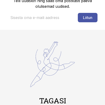
Telli uudiskiri ning saad oma postkasti päeva
olulisemad uudised.
Liitun
TAGASI