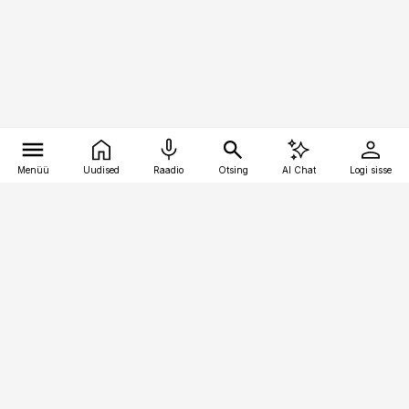
Menüü
Uudised
Raadio
Otsing
AI Chat
Logi sisse
Vana-Lõuna 39/1, 19094 Tallinn
(+372) 667 0111
kinnisvarauudised@kinnisvarauudised.ee
Telli
Reklaam
Firmast