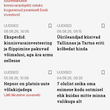
suuremahulise
kinnisvaraobjekti ostuks
kogunenud peamiselt Eesti
investorid
UUDISED
UUDISED
06.08.26, 14:06
06.08.26, 06:15
Eksperdid:
Üürileandjad küsivad
kinnisvarainvesteering
Tallinnas ja Tartus eriti
ja flippimine pakuvad
krõbedat hinda
võimalusi, aga ära armu
sellesse
UUDISED
UUDISED
05.08.26, 10:08
04.08.26, 06:30
Hepsor on platsis uute
7 olulist seika oma
võlakirjadega
esimese kodu ostmisel
Lätti liikumine süveneb
ehk kuidas mitte minna
valikuga alt