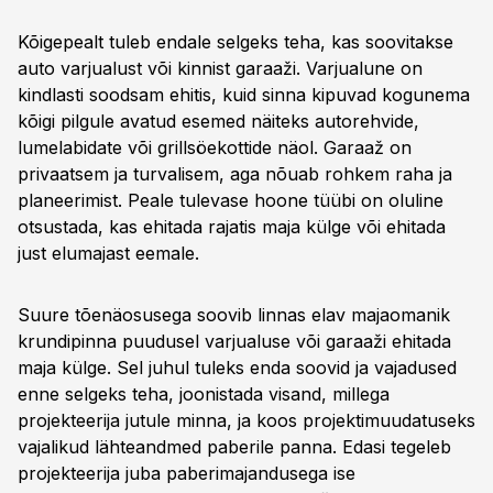
Kõigepealt tuleb endale selgeks teha, kas soovitakse
auto varjualust või kinnist garaaži. Varjualune on
kindlasti soodsam ehitis, kuid sinna kipuvad kogunema
kõigi pilgule avatud esemed näiteks autorehvide,
lumelabidate või grillsöekottide näol. Garaaž on
privaatsem ja turvalisem, aga nõuab rohkem raha ja
planeerimist. Peale tulevase hoone tüübi on oluline
otsustada, kas ehitada rajatis maja külge või ehitada
just elumajast eemale.
Suure tõenäosusega soovib linnas elav majaomanik
krundipinna puudusel varjualuse või garaaži ehitada
maja külge. Sel juhul tuleks enda soovid ja vajadused
enne selgeks teha, joonistada visand, millega
projekteerija jutule minna, ja koos projektimuudatuseks
vajalikud lähteandmed paberile panna. Edasi tegeleb
projekteerija juba paberimajandusega ise