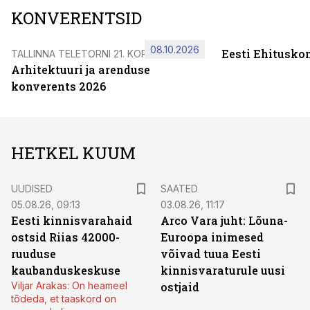
KONVERENTSID
08.10.2026
Eesti Ehitusko
TALLINNA TELETORNI 21. KORRUSEL
Arhitektuuri ja arenduse
konverents 2026
HETKEL KUUM
UUDISED
SAATED
05.08.26, 09:13
03.08.26, 11:17
Eesti kinnisvarahaid
Arco Vara juht: Lõuna-
ostsid Riias 42000-
Euroopa inimesed
ruuduse
võivad tuua Eesti
kaubanduskeskuse
kinnisvaraturule uusi
Viljar Arakas: On heameel
ostjaid
tõdeda, et taaskord on