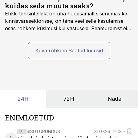
kuidas seda muuta saaks?
Ehkki tehisintellekt on üha hoogsamalt sisenemas ka
kinnisvarasektorisse, on täna veel selle kasutamise
osas rohkem küsimusi kui vastuseid. Peamurdmist ei
tekita niivõrd see, millist AI-lahendust kasutada, vaid
kas ettevõtte andmed on üldse sellisel kujul olemas, et
tehisintellekt neist midagi mõistlikku välja lugeda
Kuva rohkem Seotud lugusid
suudaks.
24H
72H
Nädal
ENIMLOETUD
SISUTURUNDUS
31.07.26, 12:13
ST