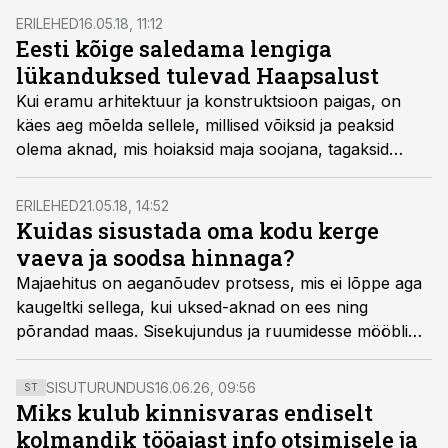
võib hakata pererahvale rahagi teenima, panevad
ERILEHED
16.05.18, 11:12
kokku kogenud meistrid.
Eesti kõige saledama lengiga
lükanduksed tulevad Haapsalust
Kui eramu arhitektuur ja konstruktsioon paigas, on
käes aeg mõelda sellele, millised võiksid ja peaksid
olema aknad, mis hoiaksid maja soojana, tagaksid
turvalisuse, oleksid hõlpsalt pestavad ja hooldatavad,
võimaldaksid maja erineva ilmaga õhutada, kuid ei
ERILEHED
21.05.18, 14:52
laseks tüütutel putukatel samal ajal õuest tuppa
Kuidas sisustada oma kodu kerge
lennata. Ja loomulikult on tähtis, et aknad oleksid
vaeva ja soodsa hinnaga?
visuaalselt ilusad ning peaksid kaua vastu. Selliseid
Majaehitus on aeganõudev protsess, mis ei lõppe aga
aknaid toodab ja müüb Haapsalu Uksetehas juba
kaugeltki sellega, kui uksed-aknad on ees ning
alates 1996. aastast.
põrandad maas. Sisekujundus ja ruumidesse mööbli
otsimine võib osutuda sama keeruliseks.
Sisustusparadiis.ee juht Lauri Nõukas annab nõu,
SISUTURUNDUS
16.06.26, 09:56
ST
kuidas nutikalt kodu sisustada, ja räägib tänastest
Miks kulub kinnisvaras endiselt
trendidest erinevate ruumide kujundamisel.
kolmandik tööajast info otsimisele ja