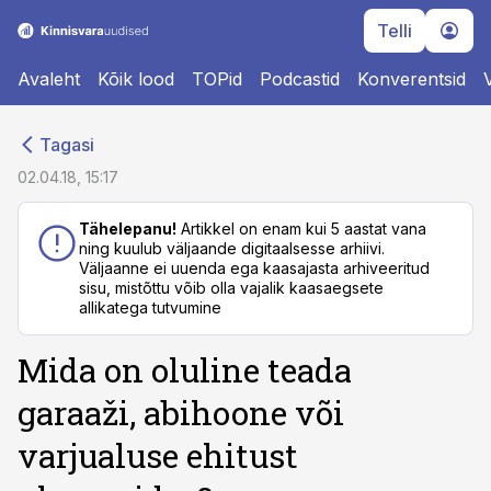
Telli
Avaleht
Kõik lood
TOPid
Podcastid
Konverentsid
cebook
cebook
Tagasi
Twitter)
Twitter)
02.04.18, 15:17
kedIn
kedIn
Tähelepanu!
Artikkel on enam kui 5 aastat vana
ning kuulub väljaande digitaalsesse arhiivi.
ail
ail
Väljaanne ei uuenda ega kaasajasta arhiveeritud
sisu, mistõttu võib olla vajalik kaasaegsete
k
k
allikatega tutvumine
Mida on oluline teada
garaaži, abihoone või
varjualuse ehitust