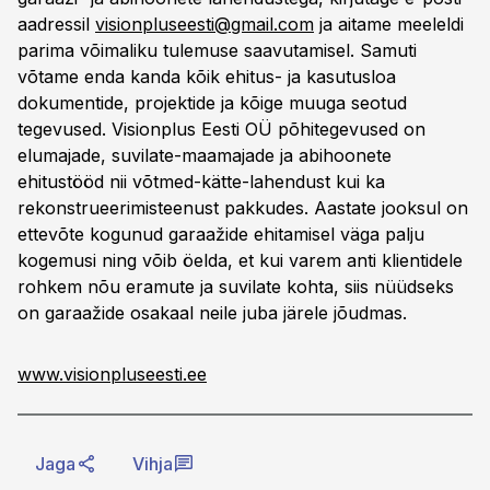
aadressil
visionpluseesti@gmail.com
ja aitame meeleldi
parima võimaliku tulemuse saavutamisel. Samuti
võtame enda kanda kõik ehitus- ja kasutusloa
dokumentide, projektide ja kõige muuga seotud
tegevused. Visionplus Eesti OÜ põhitegevused on
elumajade, suvilate-maamajade ja abihoonete
ehitustööd nii võtmed-kätte-lahendust kui ka
rekonstrueerimisteenust pakkudes. Aastate jooksul on
ettevõte kogunud garaažide ehitamisel väga palju
kogemusi ning võib öelda, et kui varem anti klientidele
rohkem nõu eramute ja suvilate kohta, siis nüüdseks
on garaažide osakaal neile juba järele jõudmas.
www.visionpluseesti.ee
Jaga
Vihja