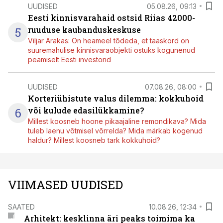
UUDISED
05.08.26, 09:13
Eesti kinnisvarahaid ostsid Riias 42000-
5
ruuduse kaubanduskeskuse
Viljar Arakas: On heameel tõdeda, et taaskord on
suuremahulise kinnisvaraobjekti ostuks kogunenud
peamiselt Eesti investorid
UUDISED
07.08.26, 08:00
Korteriühistute valus dilemma: kokkuhoid
6
või kulude edasilükkamine?
Millest koosneb hoone pikaajaline remondikava? Mida
tuleb laenu võtmisel võrrelda? Mida märkab kogenud
haldur? Millest koosneb tark kokkuhoid?
VIIMASED UUDISED
SAATED
10.08.26, 12:34
Arhitekt: kesklinna äri peaks toimima ka