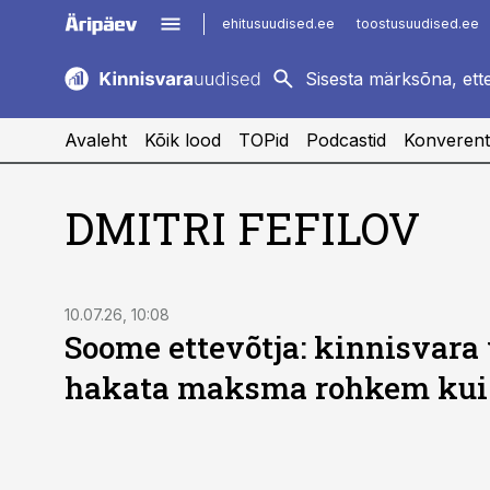
ehitusuudised.ee
toostusuudised.ee
kaubandus.ee
imelineajalugu.ee
logistikauudised.ee
imelineteadus.ee
Avaleht
Kõik lood
TOPid
Podcastid
Konverent
DMITRI FEFILOV
10.07.26, 10:08
Soome ettevõtja: kinnisvara 
hakata maksma rohkem kui 