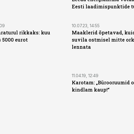
Eesti laadimispunktide t
:09
10.07.23, 14:55
raturul rikkaks: kuu
Maaklerid õpetavad, kui
s 5000 eurot
suvila ostmisel mitte ork
lennata
11.04.19, 12:49
Karotam: „Bürooruumid o
kindlam kaup!“