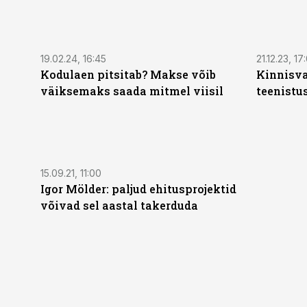
19.02.24, 16:45
21.12.23, 17
Kodulaen pitsitab? Makse võib
Kinnisva
väiksemaks saada mitmel viisil
teenistu
15.09.21, 11:00
Igor Mölder: paljud ehitusprojektid
võivad sel aastal takerduda