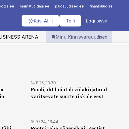
Iseteenindus
loogia.ee
raamatupidaja.ee
palgauudised.ee
finantsuudised.ee
a
Telli Kinnisvarauudised
Küsi AI-lt
Telli
Logi sisse
USINESS ARENA
Minu Kinnisvarauudised
14.11.25, 10:30
os
Fondijuht hoiatab võlakirjaturul
ia
varitsevate suurte riskide eest
15.07.24, 16:44
 tüki
Rootsi raha põgeneb nii Eestist