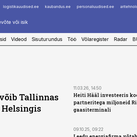
logistikauudised.ee
kaubandus.ee
personaliuudised.ee
aritehno
Infopank
Radar
sid
Videod
Sisuturundus
Töö
Võlaregister
Radar
B
11.03.26, 14:50
võib Tallinnas
Heiti Hääl investeeris ko
partneritega miljoneid Ri
Helsingis
gaasiterminali
09.10.25, 09:22
Leedu energiafirma võtab