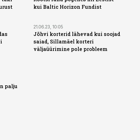
urust
kui Baltic Horizon Fundist
21.06.23, 10:05
das
Jõhvi korterid lähevad kui soojad
i
saiad, Sillamäel korteri
väljaüürimine pole probleem
n palju