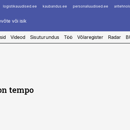
logistikauudised.ee
kaubandus.ee
personaliuudised.ee
aritehno
Infopank
Radar
sid
Videod
Sisuturundus
Töö
Võlaregister
Radar
B
on tempo