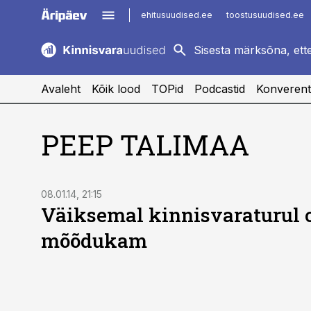
ehitusuudised.ee
toostusuudised.ee
kaubandus.ee
imelineajalugu.ee
logistikauudised.ee
imelineteadus.ee
Avaleht
Kõik lood
TOPid
Podcastid
Konverent
PEEP TALIMAA
08.01.14, 21:15
Väiksemal kinnisvaraturul 
mõõdukam