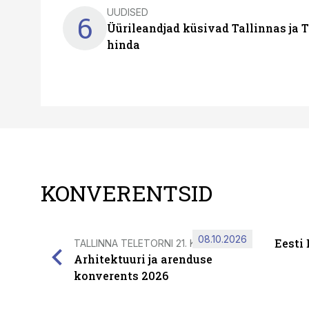
UUDISED
6
Üürileandjad küsivad Tallinnas ja T
hinda
KONVERENTSID
08.10.2026
Eesti
TALLINNA TELETORNI 21. KORRUSEL
Arhitektuuri ja arenduse
konverents 2026