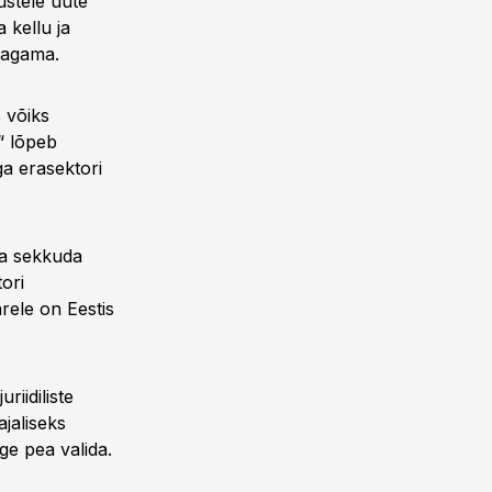
ustele uute
 kellu ja
tagama.
s võiks
e“ lõpeb
ga erasektori
ega sekkuda
ori
ärele on Eestis
riidiliste
ajaliseks
ge pea valida.