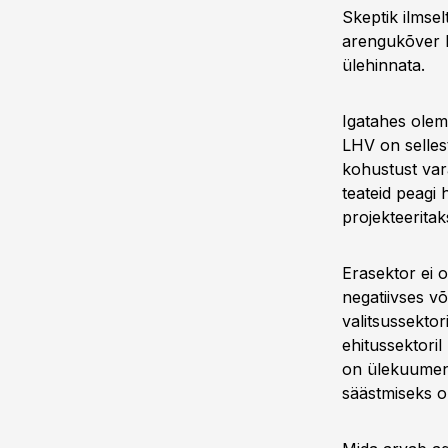
Skeptik ilmsel
arengukõver li
ülehinnata.
Igatahes olem
LHV on sellest
kohustust vara
teateid peagi
projekteeritak
Erasektor ei 
negatiivses võ
valitsussektor
ehitussektori
on ülekuumenem
säästmiseks o