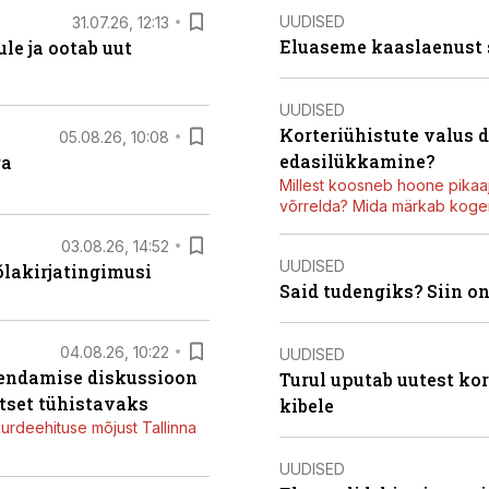
UUDISED
31.07.26, 12:13
Eluaseme kaaslaenust
le ja ootab uut
UUDISED
Korteriühistute valus 
05.08.26, 10:08
edasilükkamine?
ga
Millest koosneb hoone pikaaj
võrrelda? Mida märkab kogen
03.08.26, 14:52
UUDISED
õlakirjatingimusi
Said tudengiks? Siin o
04.08.26, 10:22
UUDISED
iendamise diskussioon
Turul uputab uutest kor
tset tühistavaks
kibele
juurdeehituse mõjust Tallinna
UUDISED