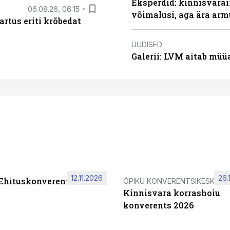
Eksperdid: kinnisvarai
06.08.26, 06:15
võimalusi, aga ära arm
artus eriti krõbedat
UUDISED
Galerii: LVM aitab müü
12.11.2026
26.
 Ehituskonverents 2026
ÖPIKU KONVERENTSIKESKUS
Kinnisvara korrashoiu
konverents 2026