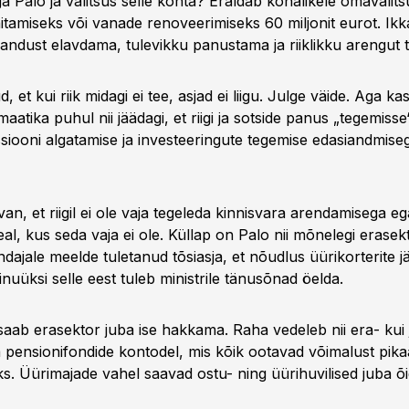
 Palo ja valitsus selle kohta? Eraldab kohalikele omavalits
tamiseks või vanade renoveerimiseks 60 miljonit eurot. Ikka
andust elavdama, tulevikku panustama ja riiklikku arengut 
 et kui riik midagi ei tee, asjad ei liigu. Julge väide. Aga ka
aatika puhul nii jäädagi, et riigi ja sotside panus „tegemiss
ssiooni algatamise ja investeeringute tegemise edasiandmise
van, et riigil ei ole vaja tegeleda kinnisvara arendamisega 
l, kus seda vaja ei ole. Küllap on Palo nii mõnelegi erasekt
dajale meelde tuletanud tõsiasja, et nõudlus üürikorterite j
nuüksi selle eest tuleb ministrile tänusõnad öelda.
 saab erasektor juba ise hakkama. Raha vedeleb nii era- kui ju
a pensionifondide kontodel, mis kõik ootavad võimalust pika
s. Üürimajade vahel saavad ostu- ning üürihuvilised juba õi