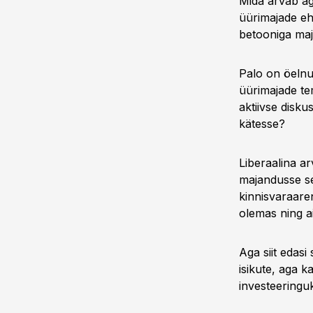
Mida arvab aga
üürimajade ehi
betooniga maj
Palo on öelnud,
üürimajade tem
aktiivse disku
kätesse?
Liberaalina ar
majandusse sea
kinnisvaraaren
olemas ning ai
Aga siit edasi
isikute, aga k
investeeringuk