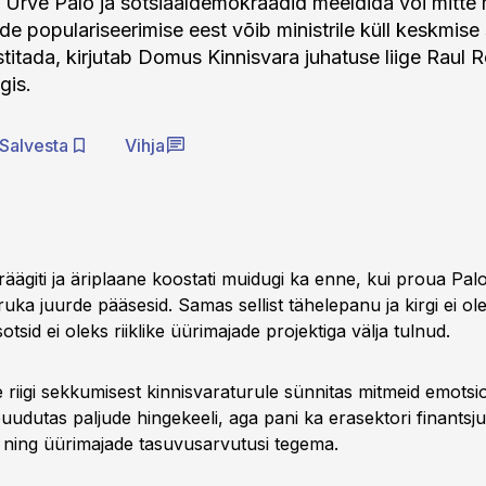
 Urve Palo ja sotsiaaldemokraadid meeldida või mitte 
de populariseerimise eest võib ministrile küll keskmis
itada, kirjutab Domus Kinnisvara juhatuse liige Raul R
gis.
Salvesta
Vihja
äägiti ja äriplaane koostati muidugi ka enne, kui proua Palo 
ipiruka juurde pääsesid. Samas sellist tähelepanu ja kirgi ei ol
otsid ei oleks riiklike üürimajade projektiga välja tulnud.
 riigi sekkumisest kinnisvaraturule sünnitas mitmeid emotsi
uudutas paljude hingekeeli, aga pani ka erasektori finantsju
le ning üürimajade tasuvusarvutusi tegema.