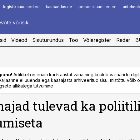
logistikauudised.ee
kaubandus.ee
personaliuudised.ee
aritehno
Infopank
Radar
sid
Videod
Sisuturundus
Töö
Võlaregister
Radar
B
panu!
Artikkel on enam kui 5 aastat vana ning kuulub väljaande digi
. Väljaanne ei uuenda ega kaasajasta arhiveeritud sisu, mistõttu võib ol
sete allikatega tutvumine
ajad tulevad ka poliitil
umiseta