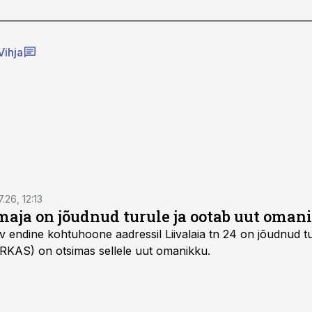
Vihja
7.26, 12:13
maja on jõudnud turule ja ootab uut oman
v endine kohtuhoone aadressil Liivalaia tn 24 on jõudnud tur
 (RKAS) on otsimas sellele uut omanikku.