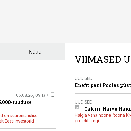
Nädal
VIIMASED U
UUDISED
Enefit pani Poolas püs
05.08.26, 09:13
42000-ruuduse
UUDISED
Galerii: Narva Haigl
Haigla vana hoone (toona Kree
rd on suuremahulise
projekti järgi.
t Eesti investorid