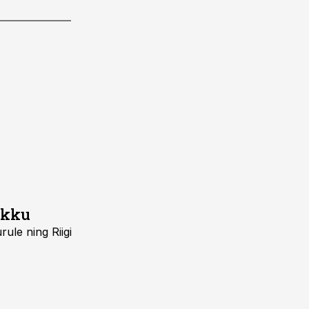
ikku
ule ning Riigi