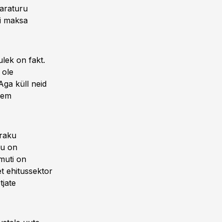
varaturu
ei maksa
lek on fakt.
 ole
Aga küll neid
kem
araku
gu on
amuti on
t ehitussektor
tjate