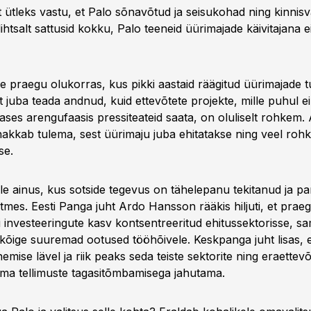
t ütleks vastu, et Palo sõnavõtud ja seisukohad ning kinnis
htsalt sattusid kokku, Palo teeneid üürimajade käivitajana 
e praegu olukorras, kus pikki aastaid räägitud üürimajade tu
 juba teada andnud, kuid ettevõtete projekte, mille puhul ei
ses arengufaasis pressiteateid saata, on oluliselt rohkem. 
 hakkab tulema, sest üürimaju juba ehitatakse ning veel roh
se.
ole ainus, kus sotside tegevus on tähelepanu tekitanud ja p
tmes. Eesti Panga juht Ardo Hansson rääkis hiljuti, et prae
i investeeringute kasv kontsentreeritud ehitussektorisse, s
l kõige suuremad ootused tööhõivele. Keskpanga juht lisas, e
ise lävel ja riik peaks seda teiste sektorite ning eraettevõ
ma tellimuste tagasitõmbamisega jahutama.