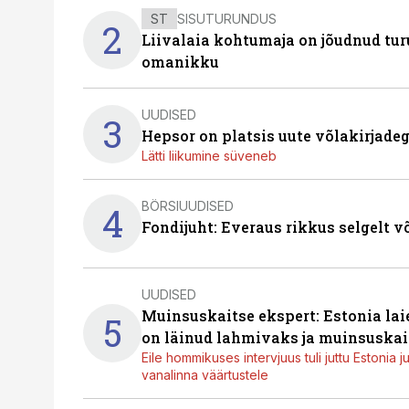
ST
SISUTURUNDUS
2
Liivalaia kohtumaja on jõudnud turu
omanikku
UUDISED
3
Hepsor on platsis uute võlakirjade
Lätti liikumine süveneb
BÖRSIUUDISED
4
Fondijuht: Everaus rikkus selgelt v
UUDISED
Muinsuskaitse ekspert: Estonia la
5
on läinud lahmivaks ja muinsuskai
Eile hommikuses intervjuus tuli juttu Estonia 
vanalinna väärtustele