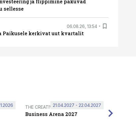
nvesteering ja flippimine pakuvad
u sellesse
06.08.26, 13:54
a Paikusele kerkivat uut kvartalit
11.2026
21.04.2027 - 22.04.2027
THE CREATIVE HUB
Business Arena 2027