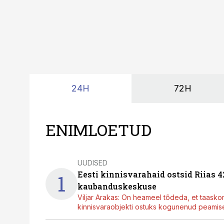
24H
72H
ENIMLOETUD
UUDISED
Eesti kinnisvarahaid ostsid Riias 
1
kaubanduskeskuse
Viljar Arakas: On heameel tõdeda, et taasko
kinnisvaraobjekti ostuks kogunenud peamisel