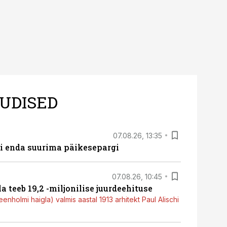
UDISED
07.08.26, 13:35
ti enda suurima päikesepargi
07.08.26, 10:45
a teeb 19,2 -miljonilise juurdeehituse
nholmi haigla) valmis aastal 1913 arhitekt Paul Alischi