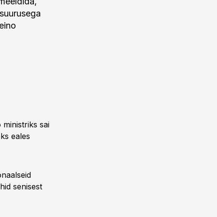
meeldida,
e suurusega
eino
ministriks sai
eks eales
onaalseid
hid senisest