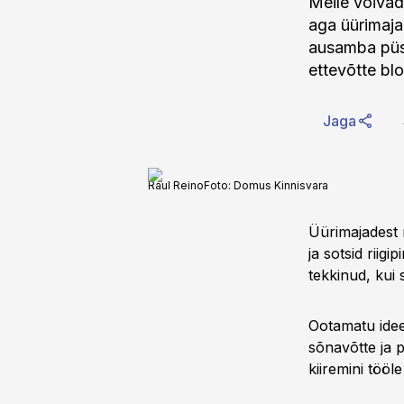
Meile võivad
aga üürimaja
ausamba püst
ettevõtte blo
Jaga
Raul Reino
Foto:
Domus Kinnisvara
Üürimajadest r
ja sotsid riig
tekkinud, kui s
Ootamatu idee
sõnavõtte ja p
kiiremini töö