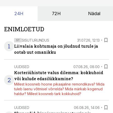
suudaks.
24H
72H
Nädal
ENIMLOETUD
SISUTURUNDUS
31.07.26, 12:13
ST
1
Liivalaia kohtumaja on jõudnud turule ja
ootab uut omanikku
UUDISED
07.08.26, 08:00
Korteriühistute valus dilemma: kokkuhoid
2
või kulude edasilükkamine?
Millest koosneb hoone pikaajaline remondikava? Mida
tuleb laenu võtmisel võrrelda? Mida märkab kogenud
haldur? Millest koosneb tark kokkuhoid?
UUDISED
06.08.26, 14:06