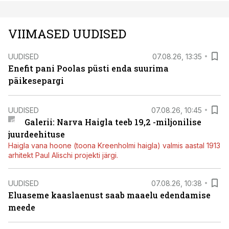
VIIMASED UUDISED
UUDISED
07.08.26, 13:35
Enefit pani Poolas püsti enda suurima
päikesepargi
UUDISED
07.08.26, 10:45
Galerii: Narva Haigla teeb 19,2 -miljonilise
juurdeehituse
Haigla vana hoone (toona Kreenholmi haigla) valmis aastal 1913
arhitekt Paul Alischi projekti järgi.
UUDISED
07.08.26, 10:38
Eluaseme kaaslaenust saab maaelu edendamise
meede