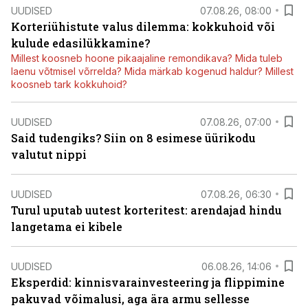
UUDISED
07.08.26, 08:00
Korteriühistute valus dilemma: kokkuhoid või
kulude edasilükkamine?
Millest koosneb hoone pikaajaline remondikava? Mida tuleb
laenu võtmisel võrrelda? Mida märkab kogenud haldur? Millest
koosneb tark kokkuhoid?
UUDISED
07.08.26, 07:00
Said tudengiks? Siin on 8 esimese üürikodu
valutut nippi
UUDISED
07.08.26, 06:30
Turul uputab uutest korteritest: arendajad hindu
langetama ei kibele
UUDISED
06.08.26, 14:06
Eksperdid: kinnisvarainvesteering ja flippimine
pakuvad võimalusi, aga ära armu sellesse