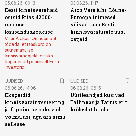
05.08.26, 09:13
03.08.26, 11:17
Eesti kinnisvarahaid
Arco Vara juht: Lõuna-
ostsid Riias 42000-
Euroopa inimesed
ruuduse
võivad tuua Eesti
kaubanduskeskuse
kinnisvaraturule uusi
Viljar Arakas: On heameel
ostjaid
tõdeda, et taaskord on
suuremahulise
kinnisvaraobjekti ostuks
kogunenud peamiselt Eesti
investorid
UUDISED
UUDISED
06.08.26, 14:06
06.08.26, 06:15
Eksperdid:
Üürileandjad küsivad
kinnisvarainvesteering
Tallinnas ja Tartus eriti
ja flippimine pakuvad
krõbedat hinda
võimalusi, aga ära armu
sellesse