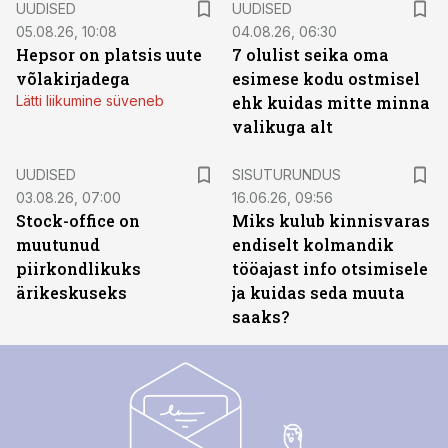
UUDISED
UUDISED
05.08.26, 10:08
04.08.26, 06:30
Hepsor on platsis uute
7 olulist seika oma
võlakirjadega
esimese kodu ostmisel
Lätti liikumine süveneb
ehk kuidas mitte minna
valikuga alt
ST
UUDISED
SISUTURUNDUS
03.08.26, 07:00
16.06.26, 09:56
Stock-office on
Miks kulub kinnisvaras
muutunud
endiselt kolmandik
piirkondlikuks
tööajast info otsimisele
ärikeskuseks
ja kuidas seda muuta
saaks?