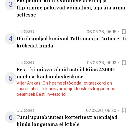
Eksperdid: kinnisvarainvesteering ja
3
flippimine pakuvad võimalusi, aga ära armu
sellesse
UUDISED
06.08.26, 06:15
4
Üürileandjad küsivad Tallinnas ja Tartus eriti
krõbedat hinda
UUDISED
05.08.26, 09:13
Eesti kinnisvarahaid ostsid Riias 42000-
5
ruuduse kaubanduskeskuse
Viljar Arakas: On heameel tõdeda, et taaskord on
suuremahulise kinnisvaraobjekti ostuks kogunenud
peamiselt Eesti investorid
UUDISED
07.08.26, 06:30
6
Turul uputab uutest korteritest: arendajad
hindu langetama ei kibele