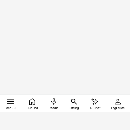
Menüü
Uudised
Raadio
Otsing
AI Chat
Logi sisse