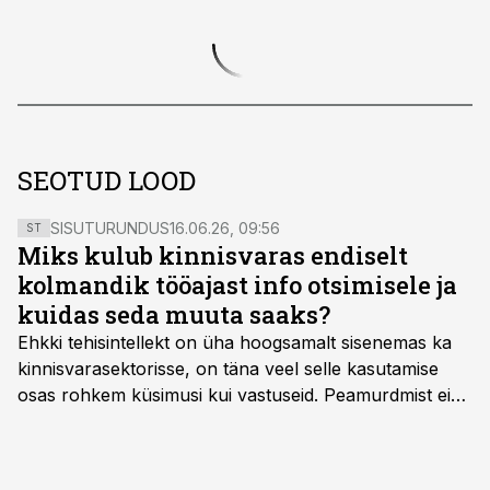
SEOTUD LOOD
SISUTURUNDUS
16.06.26, 09:56
ST
Miks kulub kinnisvaras endiselt
kolmandik tööajast info otsimisele ja
kuidas seda muuta saaks?
Ehkki tehisintellekt on üha hoogsamalt sisenemas ka
kinnisvarasektorisse, on täna veel selle kasutamise
osas rohkem küsimusi kui vastuseid. Peamurdmist ei
tekita niivõrd see, millist AI-lahendust kasutada, vaid
kas ettevõtte andmed on üldse sellisel kujul olemas, et
tehisintellekt neist midagi mõistlikku välja lugeda