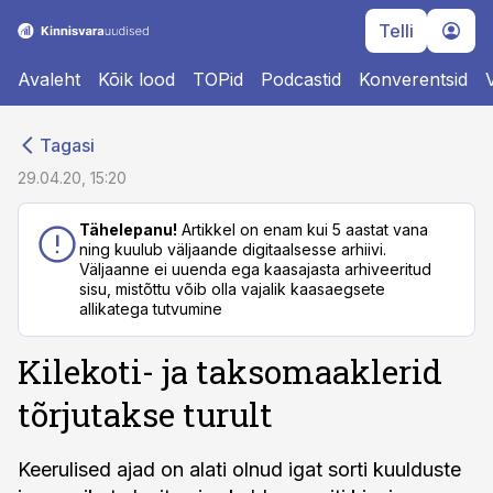
Telli
Avaleht
Kõik lood
TOPid
Podcastid
Konverentsid
cebook
Tagasi
Twitter)
29.04.20, 15:20
kedIn
Tähelepanu!
Artikkel on enam kui 5 aastat vana
ning kuulub väljaande digitaalsesse arhiivi.
ail
Väljaanne ei uuenda ega kaasajasta arhiveeritud
sisu, mistõttu võib olla vajalik kaasaegsete
k
allikatega tutvumine
Kilekoti- ja taksomaaklerid
tõrjutakse turult
Keerulised ajad on alati olnud igat sorti kuulduste