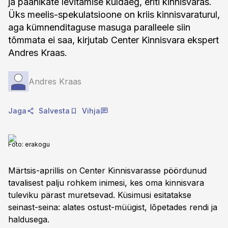
ja paanikate levitamise kuldaeg, eriti kinnisvaras.
Üks meelis-spekulatsioone on kriis kinnisvaraturul,
aga kümnenditaguse masuga paralleele siin
tõmmata ei saa, kirjutab Center Kinnisvara ekspert
Andres Kraas.
Andres Kraas
Jaga
Salvesta
Vihja
Foto:
erakogu
Märtsis-aprillis on Center Kinnisvarasse pöördunud
tavalisest palju rohkem inimesi, kes oma kinnisvara
tuleviku pärast muretsevad. Küsimusi esitatakse
seinast-seina: alates ostust-müügist, lõpetades rendi ja
haldusega.