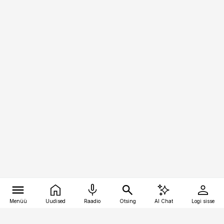
Menüü
Uudised
Raadio
Otsing
AI Chat
Logi sisse