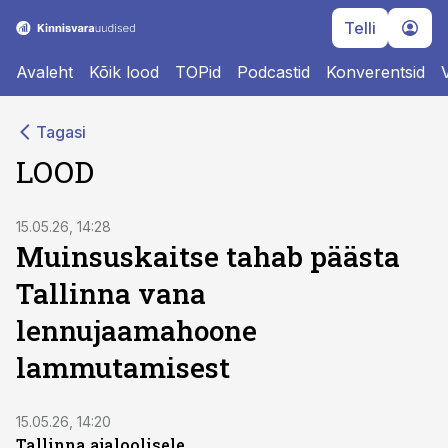
Telli
Avaleht
Kõik lood
TOPid
Podcastid
Konverentsid
Tagasi
LOOD
15.05.26, 14:28
Muinsuskaitse tahab päästa
Tallinna vana
lennujaamahoone
lammutamisest
15.05.26, 14:20
Tallinna ajaloolisele