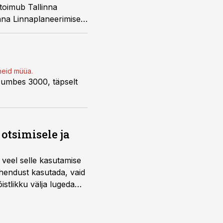
 toimub Tallinna
inna Linnaplaneerimise
oneid müüa.
l umbes 3000, täpselt
otsimisele ja
 veel selle kasutamise
ahendust kasutada, vaid
istlikku välja lugeda