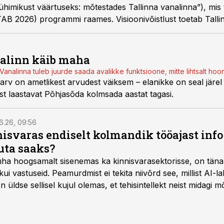
ühimikust väärtuseks: mõtestades Tallinna vanalinna”), mis
(TAB 2026) programmi raames. Visioonivõistlust toetab Tall
nalinn käib maha
Vanalinna tuleb juurde saada avalikke funktsioone, mitte lihtsalt ho
arv on ametlikest arvudest väiksem – elanikke on seal järe
ast laastavat Põhjasõda kolmsada aastat tagasi.
6.26, 09:56
isvaras endiselt kolmandik tööajast info 
uta saaks?
 üha hoogsamalt sisenemas ka kinnisvarasektorisse, on täna
i vastuseid. Peamurdmist ei tekita niivõrd see, millist AI-l
üldse sellisel kujul olemas, et tehisintellekt neist midagi mõ