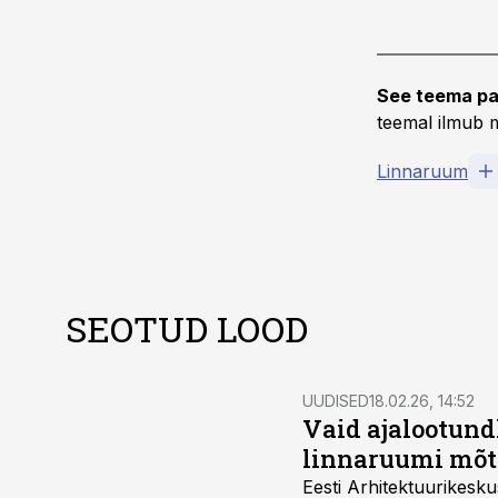
See teema pa
teemal ilmub m
Linnaruum
SEOTUD LOOD
UUDISED
18.02.26, 14:52
Vaid ajalootundl
linnaruumi mõt
Eesti Arhitektuurikesku