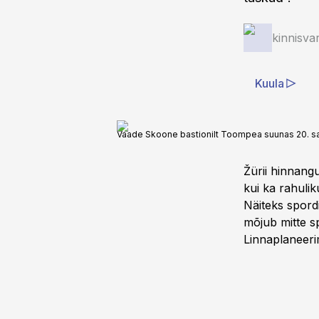
kinnisva
Kuula
Vaade Skoone bastionilt Toompea suunas 20. sa
Žürii hinnang
kui ka rahulik
Näiteks spord
mõjub mitte sp
Linnaplaneeri