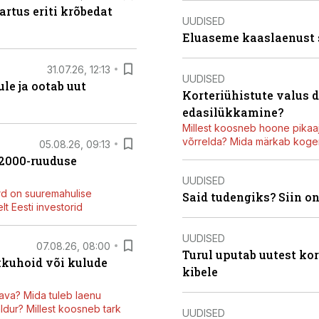
artus eriti krõbedat
UUDISED
Eluaseme kaaslaenust
31.07.26, 12:13
UUDISED
le ja ootab uut
Korteriühistute valus 
edasilükkamine?
Millest koosneb hoone pikaaj
võrrelda? Mida märkab kogen
05.08.26, 09:13
42000-ruuduse
UUDISED
rd on suuremahulise
Said tudengiks? Siin o
t Eesti investorid
UUDISED
07.08.26, 08:00
Turul uputab uutest kor
kkuhoid või kulude
kibele
ava? Mida tuleb laenu
dur? Millest koosneb tark
UUDISED