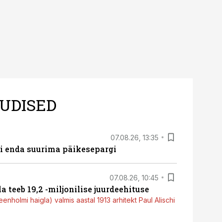
UDISED
07.08.26, 13:35
ti enda suurima päikesepargi
07.08.26, 10:45
a teeb 19,2 -miljonilise juurdeehituse
nholmi haigla) valmis aastal 1913 arhitekt Paul Alischi