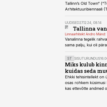
Tallinn’s Old Town“ (“T
Arhitektuuribiennaali 
Amet.
UUDISED
27.12.24, 08:14
Tallinna va
Linnaarhitekt Andro Mänd: 
Vanalinna tegelik rahva
sama palju, kui oli pär
ST
SISUTURUNDUS
16.0
Miks kulub kinn
kuidas seda mu
Ehkki tehisintellekt on
osas rohkem küsimusi ku
kas ettevõtte andmed on 
suudaks.