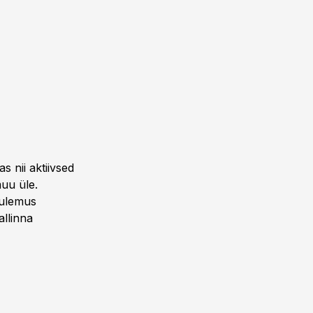
 nii aktiivsed
muu üle.
Tulemus
llinna