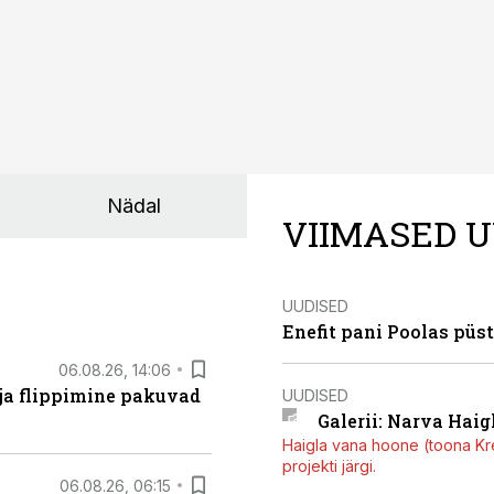
Nädal
VIIMASED U
UUDISED
Enefit pani Poolas püs
06.08.26, 14:06
 ja flippimine pakuvad
UUDISED
Galerii: Narva Haigl
Haigla vana hoone (toona Kree
projekti järgi.
06.08.26, 06:15