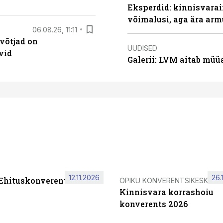
Eksperdid: kinnisvarai
võimalusi, aga ära arm
06.08.26, 11:11
võtjad on
UUDISED
vid
Galerii: LVM aitab müü
12.11.2026
26.
 Ehituskonverents 2026
ÖPIKU KONVERENTSIKESKUS
Kinnisvara korrashoiu
konverents 2026