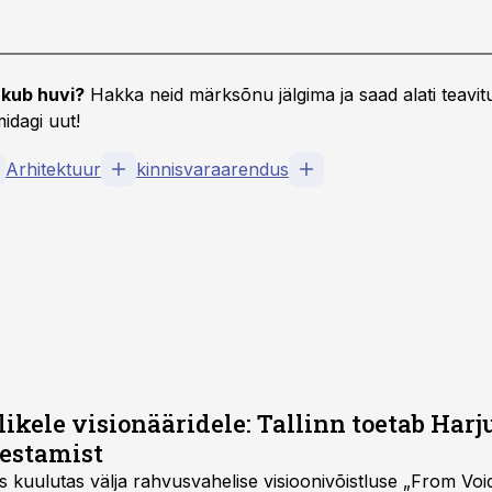
kub huvi?
Hakka neid märksõnu jälgima ja saad alati teavitu
idagi uut!
Arhitektuur
kinnisvaraarendus
ikele visionääridele: Tallinn toetab Har
estamist
s kuulutas välja rahvusvahelise visioonivõistluse „From Void