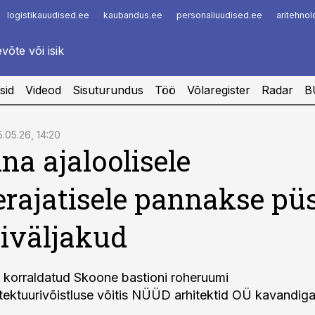
logistikauudised.ee
kaubandus.ee
personaliuudised.ee
aritehno
Infopank
Radar
sid
Videod
Sisuturundus
Töö
Võlaregister
Radar
B
5.05.26, 14:20
nna ajaloolisele
erajatisele pannakse püs
iväljakud
na korraldatud Skoone bastioni roheruumi
tektuurivõistluse võitis NÜÜD arhitektid OÜ kavandig