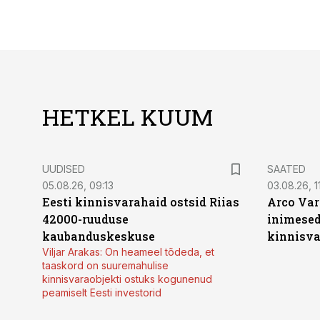
HETKEL KUUM
UUDISED
SAATED
05.08.26, 09:13
03.08.26, 11
Eesti kinnisvarahaid ostsid Riias
Arco Var
42000-ruuduse
inimesed
kaubanduskeskuse
kinnisvar
Viljar Arakas: On heameel tõdeda, et
taaskord on suuremahulise
kinnisvaraobjekti ostuks kogunenud
peamiselt Eesti investorid