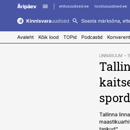
ehitusuudised.ee
toostusuudised.ee
kaubandus.ee
imelineajalugu.ee
logistikauudised.ee
imelineteadus.ee
Avaleht
Kõik lood
TOPid
Podcastid
Konverent
cebook
LINNARUUM
1
Talli
Twitter)
kedIn
kaits
ail
spord
k
Tallinna lin
maastikuarhi
taskud“.