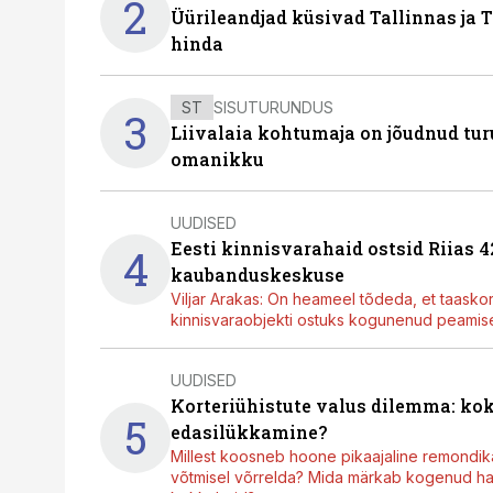
2
Üürileandjad küsivad Tallinnas ja T
hinda
ST
SISUTURUNDUS
3
Liivalaia kohtumaja on jõudnud turu
omanikku
UUDISED
Eesti kinnisvarahaid ostsid Riias 
4
kaubanduskeskuse
Viljar Arakas: On heameel tõdeda, et taasko
kinnisvaraobjekti ostuks kogunenud peamisel
UUDISED
Korteriühistute valus dilemma: ko
5
edasilükkamine?
Millest koosneb hoone pikaajaline remondik
võtmisel võrrelda? Mida märkab kogenud hal