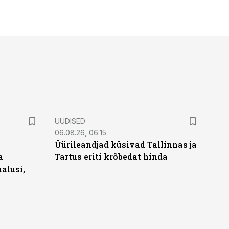
UUDISED
06.08.26, 06:15
Üürileandjad küsivad Tallinnas ja
a
Tartus eriti krõbedat hinda
alusi,