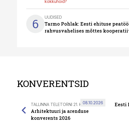
kokkuhoid?
UUDISED
6
Tarmo Pohlak: Eesti ehituse peatöö
rahvusvahelises mõttes kooperatii
KONVERENTSID
08.10.2026
Eesti
TALLINNA TELETORNI 21. KORRUSEL
Arhitektuuri ja arenduse
konverents 2026