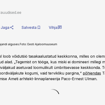
rauudised.ee
Jaga
Salvesta
Vihja
jandi alguses.
Foto:
Eesti Ajaloomuuseum
ul loob võidutöö tasakaalustatud keskkonna, milles on olemas
ud alad. „Tegemist on tööga, kus miski ei domineeri millegi 
iväljakud asetuvad loomulikult ümbritsevasse keskkonda. 
ordiväljakute kogumi, vaid tervikliku pargina,“
põhjendas
Ta
mise Ameti arhitekt-linnaplaneerija Paco-Ernest Ulman.