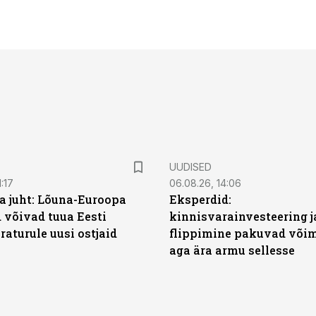
UUDISED
:17
06.08.26, 14:06
a juht: Lõuna-Euroopa
Eksperdid:
 võivad tuua Eesti
kinnisvarainvesteering j
aturule uusi ostjaid
flippimine pakuvad võim
aga ära armu sellesse