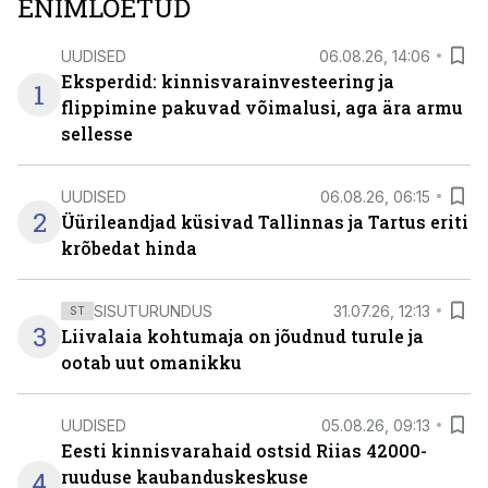
ENIMLOETUD
UUDISED
06.08.26, 14:06
Eksperdid: kinnisvarainvesteering ja
1
flippimine pakuvad võimalusi, aga ära armu
sellesse
UUDISED
06.08.26, 06:15
2
Üürileandjad küsivad Tallinnas ja Tartus eriti
krõbedat hinda
SISUTURUNDUS
31.07.26, 12:13
ST
3
Liivalaia kohtumaja on jõudnud turule ja
ootab uut omanikku
UUDISED
05.08.26, 09:13
Eesti kinnisvarahaid ostsid Riias 42000-
4
ruuduse kaubanduskeskuse