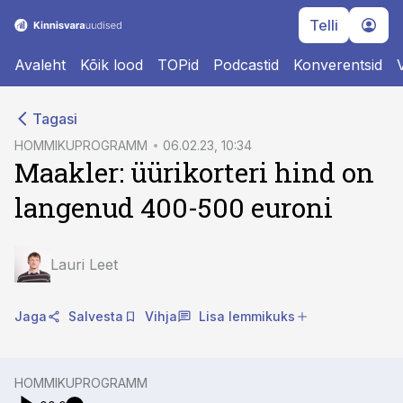
Telli
Avaleht
Kõik lood
TOPid
Podcastid
Konverentsid
cebook
cebook
Tagasi
Twitter)
Twitter)
HOMMIKUPROGRAMM
06.02.23, 10:34
Maakler: üürikorteri hind on
kedIn
kedIn
langenud 400-500 euroni
ail
ail
k
k
Lauri Leet
Jaga
Salvesta
Vihja
Lisa lemmikuks
HOMMIKUPROGRAMM