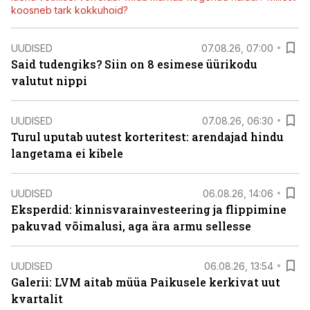
koosneb tark kokkuhoid?
UUDISED
07.08.26, 07:00
Said tudengiks? Siin on 8 esimese üürikodu
valutut nippi
UUDISED
07.08.26, 06:30
Turul uputab uutest korteritest: arendajad hindu
langetama ei kibele
UUDISED
06.08.26, 14:06
Eksperdid: kinnisvarainvesteering ja flippimine
pakuvad võimalusi, aga ära armu sellesse
UUDISED
06.08.26, 13:54
Galerii: LVM aitab müüa Paikusele kerkivat uut
kvartalit