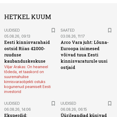
HETKEL KUUM
UUDISED
SAATED
05.08.26, 09:13
03.08.26, 11:17
Eesti kinnisvarahaid
Arco Vara juht: Lõuna-
ostsid Riias 42000-
Euroopa inimesed
ruuduse
võivad tuua Eesti
kaubanduskeskuse
kinnisvaraturule uusi
Viljar Arakas: On heameel
ostjaid
tõdeda, et taaskord on
suuremahulise
kinnisvaraobjekti ostuks
kogunenud peamiselt Eesti
investorid
UUDISED
UUDISED
06.08.26, 14:06
06.08.26, 06:15
Eksperdid:
Üürileandjad küsivad