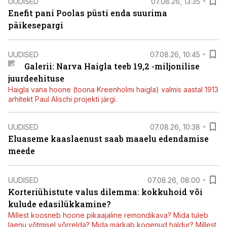
UUDISED
07.08.26, 13:35
Enefit pani Poolas püsti enda suurima
päikesepargi
UUDISED
07.08.26, 10:45
Galerii: Narva Haigla teeb 19,2 -miljonilise
juurdeehituse
Haigla vana hoone (toona Kreenholmi haigla) valmis aastal 1913
arhitekt Paul Alischi projekti järgi.
UUDISED
07.08.26, 10:38
Eluaseme kaaslaenust saab maaelu edendamise
meede
UUDISED
07.08.26, 08:00
Korteriühistute valus dilemma: kokkuhoid või
kulude edasilükkamine?
Millest koosneb hoone pikaajaline remondikava? Mida tuleb
laenu võtmisel võrrelda? Mida märkab kogenud haldur? Millest