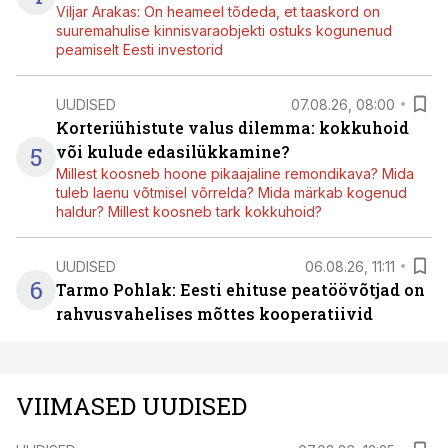
Viljar Arakas: On heameel tõdeda, et taaskord on
suuremahulise kinnisvaraobjekti ostuks kogunenud
peamiselt Eesti investorid
UUDISED
07.08.26, 08:00
Korteriühistute valus dilemma: kokkuhoid
5
või kulude edasilükkamine?
Millest koosneb hoone pikaajaline remondikava? Mida
tuleb laenu võtmisel võrrelda? Mida märkab kogenud
haldur? Millest koosneb tark kokkuhoid?
UUDISED
06.08.26, 11:11
6
Tarmo Pohlak: Eesti ehituse peatöövõtjad on
rahvusvahelises mõttes kooperatiivid
VIIMASED UUDISED