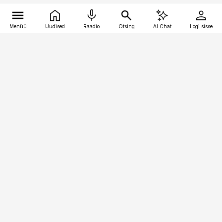
Menüü
Uudised
Raadio
Otsing
AI Chat
Logi sisse
Vana-Lõuna 39/1, 19094 Tallinn
(+372) 667 0111
kinnisvarauudised@kinnisvarauudised.ee
Telli
Reklaam
Firmast
Sisu kasutamisõigused
Ajakirjaniku
eetikakoodeks
Üldtingimused
Privaatsustingimused
Küpsiste poliitika
KKK
Eesti Meediaettevõtete
Eelistuste haldamine