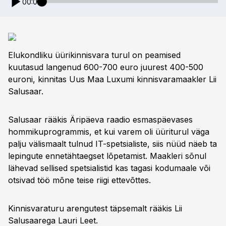
00:00
Elukondliku üürikinnisvara turul on peamised
kuutasud langenud 600-700 euro juurest 400-500
euroni, kinnitas Uus Maa Luxumi kinnisvaramaakler Lii
Salusaar.
Salusaar rääkis Äripäeva raadio esmaspäevases
hommikuprogrammis, et kui varem oli üüriturul väga
palju välismaalt tulnud IT-spetsialiste, siis nüüd näeb ta
lepingute ennetähtaegset lõpetamist. Maakleri sõnul
lähevad sellised spetsialistid kas tagasi kodumaale või
otsivad töö mõne teise riigi ettevõttes.
Kinnisvaraturu arengutest täpsemalt rääkis Lii
Salusaarega Lauri Leet.