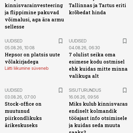
kinnisvarainvesteering
Tallinnas ja Tartus eriti
ja flippimine pakuvad
krõbedat hinda
võimalusi, aga ära armu
sellesse
UUDISED
UUDISED
05.08.26, 10:08
04.08.26, 06:30
Hepsor on platsis uute
7 olulist seika oma
võlakirjadega
esimese kodu ostmisel
Lätti liikumine süveneb
ehk kuidas mitte minna
valikuga alt
ST
UUDISED
SISUTURUNDUS
03.08.26, 07:00
16.06.26, 09:56
Stock-office on
Miks kulub kinnisvaras
muutunud
endiselt kolmandik
piirkondlikuks
tööajast info otsimisele
ärikeskuseks
ja kuidas seda muuta
saaks?