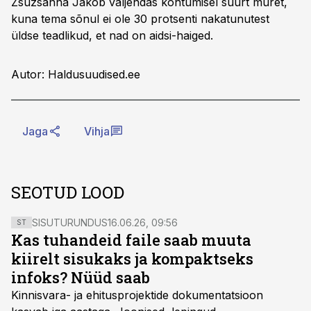
Zsuzsanna Jakob väljendas kohtumisel suurt muret,
kuna tema sõnul ei ole 30 protsenti nakatunutest
üldse teadlikud, et nad on aidsi-haiged.
Autor: Haldusuudised.ee
Jaga
Vihja
SEOTUD LOOD
SISUTURUNDUS
16.06.26, 09:56
ST
Kas tuhandeid faile saab muuta
kiirelt sisukaks ja kompaktseks
infoks? Nüüd saab
Kinnisvara- ja ehitusprojektide dokumentatsioon