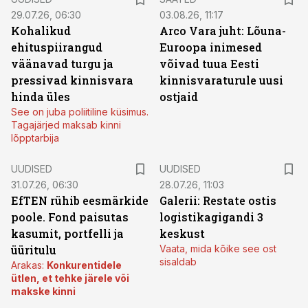
29.07.26, 06:30
03.08.26, 11:17
Kohalikud
Arco Vara juht: Lõuna-
ehituspiirangud
Euroopa inimesed
väänavad turgu ja
võivad tuua Eesti
pressivad kinnisvara
kinnisvaraturule uusi
hinda üles
ostjaid
See on juba poliitiline küsimus.
Tagajärjed maksab kinni
lõpptarbija
UUDISED
UUDISED
31.07.26, 06:30
28.07.26, 11:03
EfTEN rühib eesmärkide
Galerii: Restate ostis
poole. Fond paisutas
logistikagigandi 3
kasumit, portfelli ja
keskust
üüritulu
Vaata, mida kõike see ost
sisaldab
Arakas:
Konkurentidele
ütlen, et tehke järele või
makske kinni