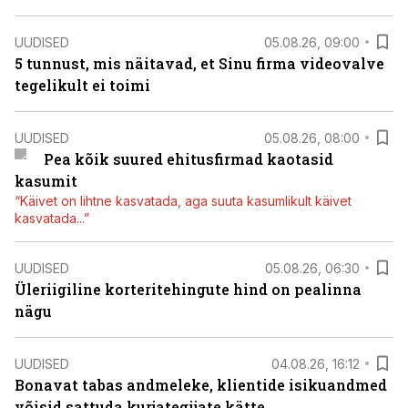
UUDISED
05.08.26, 09:00
5 tunnust, mis näitavad, et Sinu firma videovalve
tegelikult ei toimi
UUDISED
05.08.26, 08:00
Pea kõik suured ehitusfirmad kaotasid
kasumit
“Käivet on lihtne kasvatada, aga suuta kasumlikult käivet
kasvatada...”
UUDISED
05.08.26, 06:30
Üleriigiline korteritehingute hind on pealinna
nägu
UUDISED
04.08.26, 16:12
Bonavat tabas andmeleke, klientide isikuandmed
võisid sattuda kurjategijate kätte