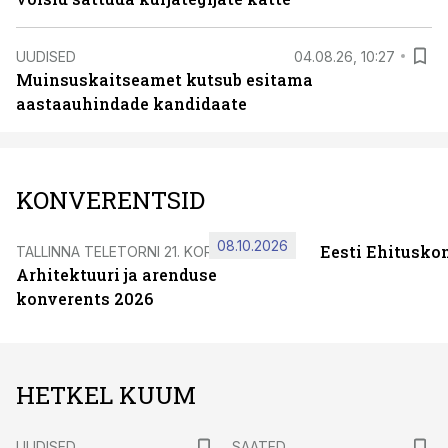
UUDISED
04.08.26, 10:27
Muinsuskaitseamet kutsub esitama
aastaauhindade kandidaate
KONVERENTSID
08.10.2026
Eesti Ehitusko
TALLINNA TELETORNI 21. KORRUSEL
Arhitektuuri ja arenduse
konverents 2026
HETKEL KUUM
UUDISED
SAATED