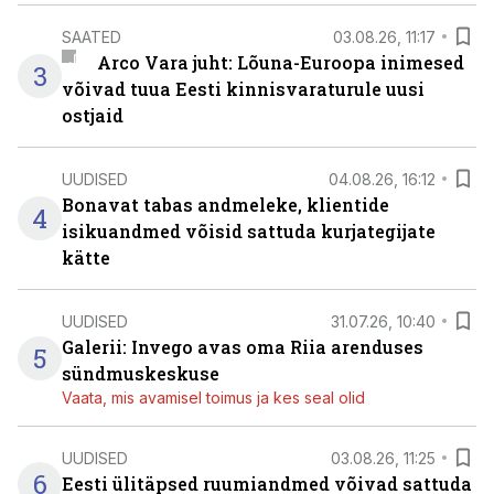
SAATED
03.08.26, 11:17
Arco Vara juht: Lõuna-Euroopa inimesed
3
võivad tuua Eesti kinnisvaraturule uusi
ostjaid
UUDISED
04.08.26, 16:12
Bonavat tabas andmeleke, klientide
4
isikuandmed võisid sattuda kurjategijate
kätte
UUDISED
31.07.26, 10:40
Galerii: Invego avas oma Riia arenduses
5
sündmuskeskuse
Vaata, mis avamisel toimus ja kes seal olid
UUDISED
03.08.26, 11:25
6
Eesti ülitäpsed ruumiandmed võivad sattuda