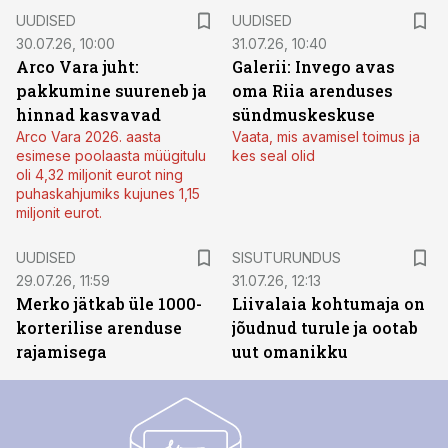
UUDISED
UUDISED
30.07.26, 10:00
31.07.26, 10:40
Arco Vara juht:
Galerii: Invego avas
pakkumine suureneb ja
oma Riia arenduses
hinnad kasvavad
sündmuskeskuse
Arco Vara 2026. aasta
Vaata, mis avamisel toimus ja
esimese poolaasta müügitulu
kes seal olid
oli 4,32 miljonit eurot ning
puhaskahjumiks kujunes 1,15
miljonit eurot.
ST
UUDISED
SISUTURUNDUS
29.07.26, 11:59
31.07.26, 12:13
Merko jätkab üle 1000-
Liivalaia kohtumaja on
korterilise arenduse
jõudnud turule ja ootab
rajamisega
uut omanikku