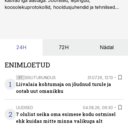
kasvab iga aastaga. Joonised, lepingud,
koosolekuprotokollid, hooldusjuhendid ja tehnilised
kirjeldused kogunevad erinevatesse süsteemidesse
ning lõpuks on tükk tegu, et üldse aru saada, kus
midagi asub. Ent see kõik saab tehisintellekti abiga olla
kordades lihtsam.
24H
72H
Nädal
ENIMLOETUD
SISUTURUNDUS
31.07.26, 12:13
ST
1
Liivalaia kohtumaja on jõudnud turule ja
ootab uut omanikku
UUDISED
04.08.26, 06:30
2
7 olulist seika oma esimese kodu ostmisel
ehk kuidas mitte minna valikuga alt