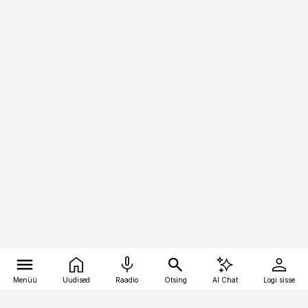
Menüü
Uudised
Raadio
Otsing
AI Chat
Logi sisse