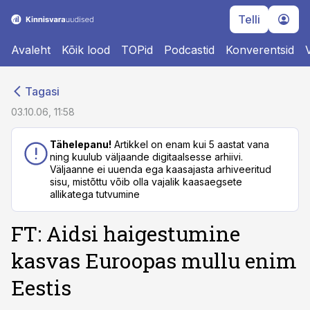
Telli
Avaleht
Kõik lood
TOPid
Podcastid
Konverentsid
cebook
cebook
Tagasi
Twitter)
Twitter)
03.10.06, 11:58
kedIn
kedIn
Tähelepanu!
Artikkel on enam kui 5 aastat vana
ning kuulub väljaande digitaalsesse arhiivi.
ail
ail
Väljaanne ei uuenda ega kaasajasta arhiveeritud
sisu, mistõttu võib olla vajalik kaasaegsete
k
k
allikatega tutvumine
FT: Aidsi haigestumine
kasvas Euroopas mullu enim
Eestis