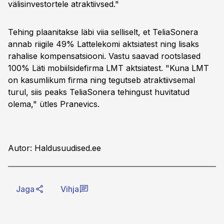
välisinvestortele atraktiivsed."
Tehing plaanitakse läbi viia selliselt, et TeliaSonera
annab riigile 49% Lattelekomi aktsiatest ning lisaks
rahalise kompensatsiooni. Vastu saavad rootslased
100% Läti mobiilsidefirma LMT aktsiatest. "Kuna LMT
on kasumlikum firma ning tegutseb atraktiivsemal
turul, siis peaks TeliaSonera tehingust huvitatud
olema," ütles Pranevics.
Autor: Haldusuudised.ee
Jaga
Vihja