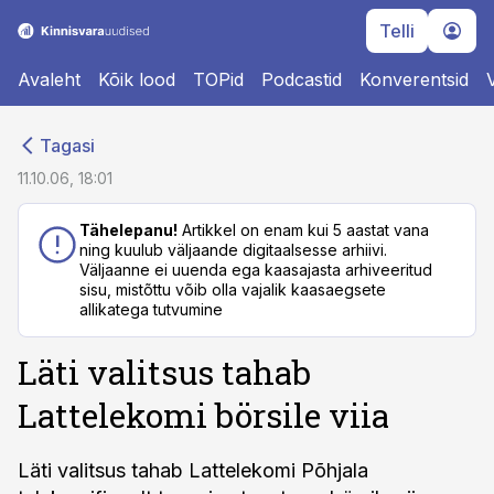
Telli
Avaleht
Kõik lood
TOPid
Podcastid
Konverentsid
cebook
cebook
Tagasi
Twitter)
Twitter)
11.10.06, 18:01
kedIn
kedIn
Tähelepanu!
Artikkel on enam kui 5 aastat vana
ning kuulub väljaande digitaalsesse arhiivi.
ail
ail
Väljaanne ei uuenda ega kaasajasta arhiveeritud
sisu, mistõttu võib olla vajalik kaasaegsete
k
k
allikatega tutvumine
Läti valitsus tahab
Lattelekomi börsile viia
Läti valitsus tahab Lattelekomi Põhjala