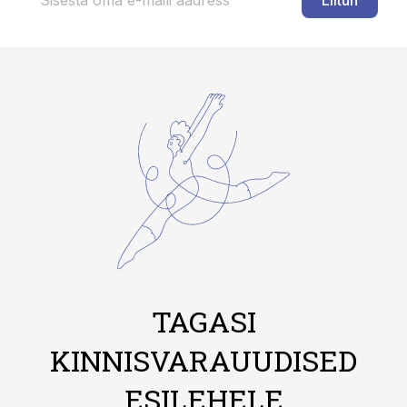
Liitun
TAGASI
KINNISVARAUUDISED
ESILEHELE