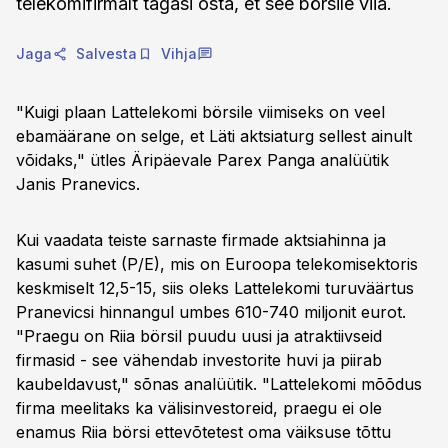
telekomifirmalt tagasi osta, et see börsile viia.
Jaga
Salvesta
Vihja
"Kuigi plaan Lattelekomi börsile viimiseks on veel
ebamäärane on selge, et Läti aktsiaturg sellest ainult
võidaks," ütles Äripäevale Parex Panga analüütik
Janis Pranevics.
Kui vaadata teiste sarnaste firmade aktsiahinna ja
kasumi suhet (P/E), mis on Euroopa telekomisektoris
keskmiselt 12,5-15, siis oleks Lattelekomi turuväärtus
Pranevicsi hinnangul umbes 610-740 miljonit eurot.
"Praegu on Riia börsil puudu uusi ja atraktiivseid
firmasid - see vähendab investorite huvi ja piirab
kaubeldavust," sõnas analüütik. "Lattelekomi mõõdus
firma meelitaks ka välisinvestoreid, praegu ei ole
enamus Riia börsi ettevõtetest oma väiksuse tõttu