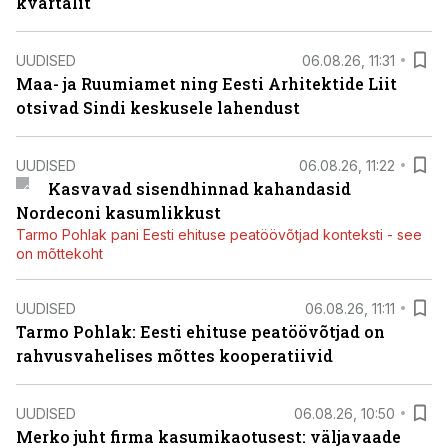
kvartalit
UUDISED
06.08.26, 11:31
Maa- ja Ruumiamet ning Eesti Arhitektide Liit
otsivad Sindi keskusele lahendust
UUDISED
06.08.26, 11:22
Kasvavad sisendhinnad kahandasid
Nordeconi kasumlikkust
Tarmo Pohlak pani Eesti ehituse peatöövõtjad konteksti - see
on mõttekoht
UUDISED
06.08.26, 11:11
Tarmo Pohlak: Eesti ehituse peatöövõtjad on
rahvusvahelises mõttes kooperatiivid
UUDISED
06.08.26, 10:50
Merko juht firma kasumikaotusest: väljavaade