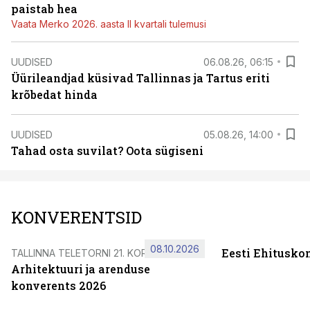
paistab hea
Vaata Merko 2026. aasta II kvartali tulemusi
UUDISED
06.08.26, 06:15
Üürileandjad küsivad Tallinnas ja Tartus eriti
krõbedat hinda
UUDISED
05.08.26, 14:00
Tahad osta suvilat? Oota sügiseni
KONVERENTSID
08.10.2026
Eesti Ehitusko
TALLINNA TELETORNI 21. KORRUSEL
Arhitektuuri ja arenduse
konverents 2026