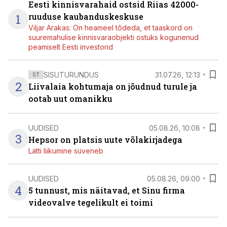
Eesti kinnisvarahaid ostsid Riias 42000-
1
ruuduse kaubanduskeskuse
Viljar Arakas: On heameel tõdeda, et taaskord on
suuremahulise kinnisvaraobjekti ostuks kogunenud
peamiselt Eesti investorid
SISUTURUNDUS
31.07.26, 12:13
ST
2
Liivalaia kohtumaja on jõudnud turule ja
ootab uut omanikku
UUDISED
05.08.26, 10:08
3
Hepsor on platsis uute võlakirjadega
Lätti liikumine süveneb
UUDISED
05.08.26, 09:00
4
5 tunnust, mis näitavad, et Sinu firma
videovalve tegelikult ei toimi