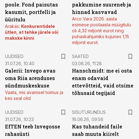
poole. Fond paisutas
pakkumine suureneb ja
kasumit, portfelli ja
hinnad kasvavad
üüritulu
Arco Vara 2026. aasta
esimese poolaasta müügitulu
Arakas:
Konkurentidele
oli 4,32 miljonit eurot ning
ütlen, et tehke järele või
puhaskahjumiks kujunes 1,15
makske kinni
miljonit eurot.
UUDISED
SAATED
31.07.26, 10:40
03.08.26, 11:28
Galerii: Invego avas
Hanschmidt: me ei osta
oma Riia arenduses
enam odavaid
sündmuskeskuse
ettevõtteid, vaid otsime
Vaata, mis avamisel toimus ja
tõhusaid tegijaid
kes seal olid
ST
UUDISED
SISUTURUNDUS
31.07.26, 10:23
16.06.26, 09:56
EfTEN teeb Invegosse
Kas tuhandeid faile
rahasüsti
saab muuta kiirelt