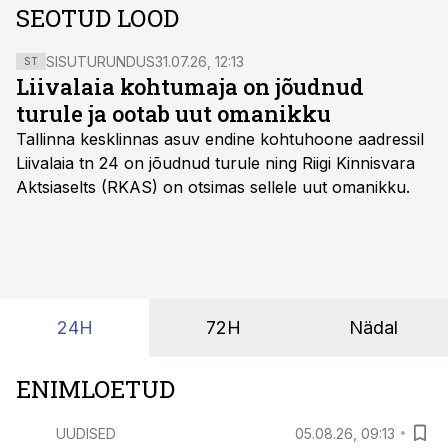
SEOTUD LOOD
SISUTURUNDUS
31.07.26, 12:13
ST
Liivalaia kohtumaja on jõudnud
turule ja ootab uut omanikku
Tallinna kesklinnas asuv endine kohtuhoone aadressil
Liivalaia tn 24 on jõudnud turule ning Riigi Kinnisvara
Aktsiaselts (RKAS) on otsimas sellele uut omanikku.
24H
72H
Nädal
ENIMLOETUD
UUDISED
05.08.26, 09:13