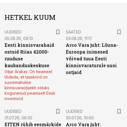
HETKEL KUUM
UUDISED
SAATED
05.08.26, 09:13
03.08.26, 11:17
Eesti kinnisvarahaid
Arco Vara juht: Lõuna-
ostsid Riias 42000-
Euroopa inimesed
ruuduse
võivad tuua Eesti
kaubanduskeskuse
kinnisvaraturule uusi
Viljar Arakas: On heameel
ostjaid
tõdeda, et taaskord on
suuremahulise
kinnisvaraobjekti ostuks
kogunenud peamiselt Eesti
investorid
UUDISED
UUDISED
31.07.26, 06:30
30.07.26, 10:00
EfTEN rühib eesmärkide
Arco Vara juht: