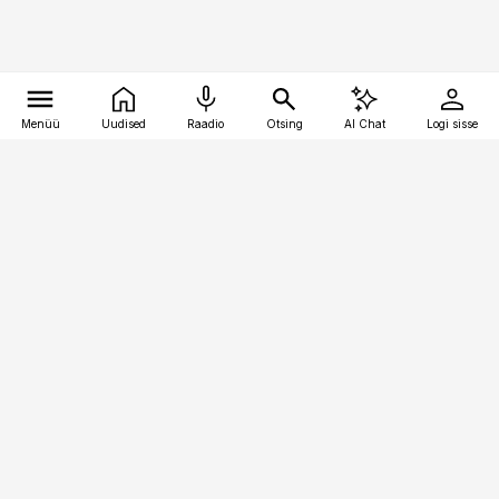
Menüü
Uudised
Raadio
Otsing
AI Chat
Logi sisse
Vana-Lõuna 39/1, 19094 Tallinn
(+372) 667 0111
kinnisvarauudised@kinnisvarauudised.ee
Telli
Reklaam
Firmast
Sisu kasutamisõigused
Ajakirjaniku
eetikakoodeks
Üldtingimused
Privaatsustingimused