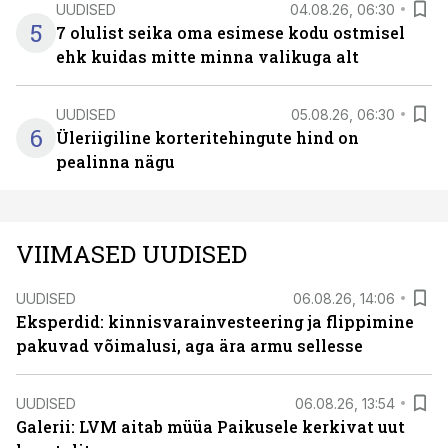
UUDISED
04.08.26, 06:30
5
7 olulist seika oma esimese kodu ostmisel
ehk kuidas mitte minna valikuga alt
UUDISED
05.08.26, 06:30
6
Üleriigiline korteritehingute hind on
pealinna nägu
VIIMASED UUDISED
UUDISED
06.08.26, 14:06
Eksperdid: kinnisvarainvesteering ja flippimine
pakuvad võimalusi, aga ära armu sellesse
UUDISED
06.08.26, 13:54
Galerii: LVM aitab müüa Paikusele kerkivat uut