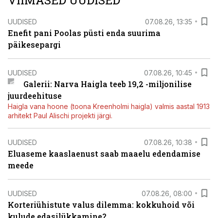
VIIMASED UUDISED
UUDISED
07.08.26, 13:35
Enefit pani Poolas püsti enda suurima
päikesepargi
UUDISED
07.08.26, 10:45
Galerii: Narva Haigla teeb 19,2 -miljonilise
juurdeehituse
Haigla vana hoone (toona Kreenholmi haigla) valmis aastal 1913
arhitekt Paul Alischi projekti järgi.
UUDISED
07.08.26, 10:38
Eluaseme kaaslaenust saab maaelu edendamise
meede
UUDISED
07.08.26, 08:00
Korteriühistute valus dilemma: kokkuhoid või
kulude edasilükkamine?