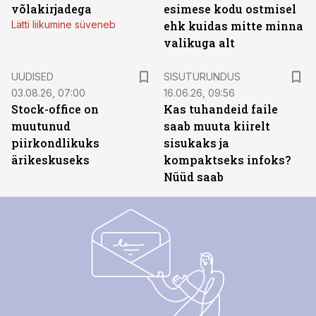
võlakirjadega
esimese kodu ostmisel
Lätti liikumine süveneb
ehk kuidas mitte minna
valikuga alt
ST
UUDISED
SISUTURUNDUS
03.08.26, 07:00
16.06.26, 09:56
Stock-office on
Kas tuhandeid faile
muutunud
saab muuta kiirelt
piirkondlikuks
sisukaks ja
ärikeskuseks
kompaktseks infoks?
Nüüd saab