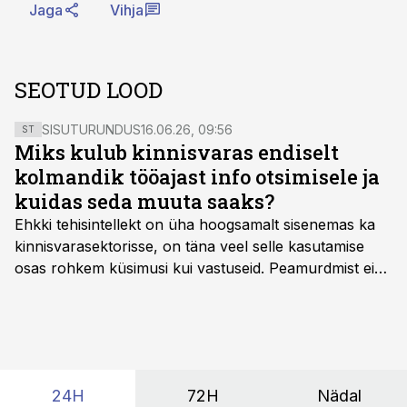
Jaga
Vihja
SEOTUD LOOD
SISUTURUNDUS
16.06.26, 09:56
ST
Miks kulub kinnisvaras endiselt
kolmandik tööajast info otsimisele ja
kuidas seda muuta saaks?
Ehkki tehisintellekt on üha hoogsamalt sisenemas ka
kinnisvarasektorisse, on täna veel selle kasutamise
osas rohkem küsimusi kui vastuseid. Peamurdmist ei
tekita niivõrd see, millist AI-lahendust kasutada, vaid
kas ettevõtte andmed on üldse sellisel kujul olemas, et
tehisintellekt neist midagi mõistlikku välja lugeda
suudaks.
24H
72H
Nädal