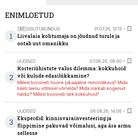
ENIMLOETUD
SISUTURUNDUS
31.07.26, 12:13
ST
1
Liivalaia kohtumaja on jõudnud turule ja
ootab uut omanikku
UUDISED
07.08.26, 08:00
Korteriühistute valus dilemma: kokkuhoid
2
või kulude edasilükkamine?
Millest koosneb hoone pikaajaline remondikava? Mida
tuleb laenu võtmisel võrrelda? Mida märkab kogenud
haldur? Millest koosneb tark kokkuhoid?
UUDISED
06.08.26, 14:06
Eksperdid: kinnisvarainvesteering ja
3
flippimine pakuvad võimalusi, aga ära armu
sellesse