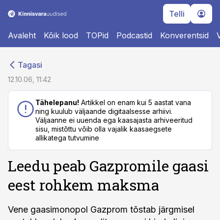
Telli
Avaleht
Kõik lood
TOPid
Podcastid
Konverentsid
cebook
cebook
Tagasi
Twitter)
Twitter)
12.10.06, 11:42
kedIn
kedIn
Tähelepanu!
Artikkel on enam kui 5 aastat vana
ning kuulub väljaande digitaalsesse arhiivi.
ail
ail
Väljaanne ei uuenda ega kaasajasta arhiveeritud
sisu, mistõttu võib olla vajalik kaasaegsete
k
k
allikatega tutvumine
Leedu peab Gazpromile gaasi
eest rohkem maksma
Vene gaasimonopol Gazprom tõstab järgmisel