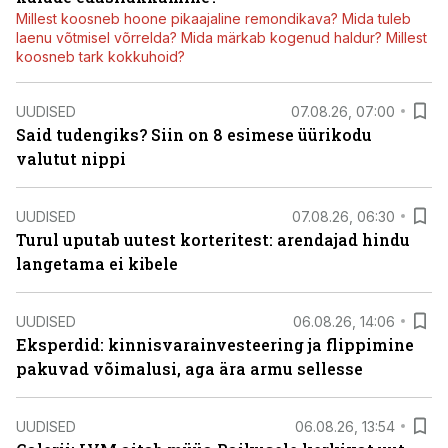
Millest koosneb hoone pikaajaline remondikava? Mida tuleb
laenu võtmisel võrrelda? Mida märkab kogenud haldur? Millest
koosneb tark kokkuhoid?
UUDISED
07.08.26, 07:00
Said tudengiks? Siin on 8 esimese üürikodu
valutut nippi
UUDISED
07.08.26, 06:30
Turul uputab uutest korteritest: arendajad hindu
langetama ei kibele
UUDISED
06.08.26, 14:06
Eksperdid: kinnisvarainvesteering ja flippimine
pakuvad võimalusi, aga ära armu sellesse
UUDISED
06.08.26, 13:54