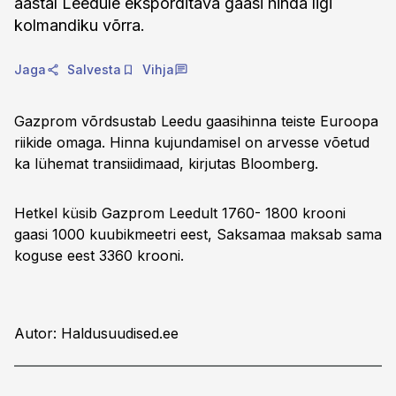
aastal Leedule eksporditava gaasi hinda ligi
kolmandiku võrra.
Jaga
Salvesta
Vihja
Gazprom võrdsustab Leedu gaasihinna teiste Euroopa
riikide omaga. Hinna kujundamisel on arvesse võetud
ka lühemat transiidimaad, kirjutas Bloomberg.
Hetkel küsib Gazprom Leedult 1760- 1800 krooni
gaasi 1000 kuubikmeetri eest, Saksamaa maksab sama
koguse eest 3360 krooni.
Autor: Haldusuudised.ee