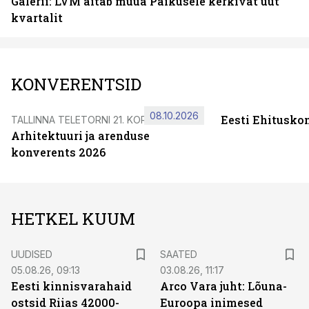
Galerii: LVM aitab müüa Paikusele kerkivat uut
kvartalit
KONVERENTSID
08.10.2026
Eesti Ehitusko
TALLINNA TELETORNI 21. KORRUSEL
Arhitektuuri ja arenduse
konverents 2026
HETKEL KUUM
UUDISED
SAATED
05.08.26, 09:13
03.08.26, 11:17
Eesti kinnisvarahaid
Arco Vara juht: Lõuna-
ostsid Riias 42000-
Euroopa inimesed