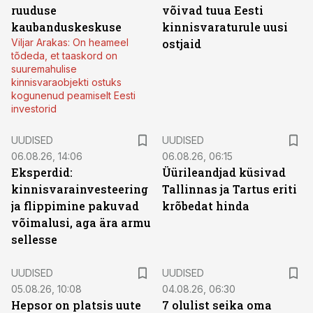
ruuduse
võivad tuua Eesti
kaubanduskeskuse
kinnisvaraturule uusi
Viljar Arakas: On heameel
ostjaid
tõdeda, et taaskord on
suuremahulise
kinnisvaraobjekti ostuks
kogunenud peamiselt Eesti
investorid
UUDISED
UUDISED
06.08.26, 14:06
06.08.26, 06:15
Eksperdid:
Üürileandjad küsivad
kinnisvarainvesteering
Tallinnas ja Tartus eriti
ja flippimine pakuvad
krõbedat hinda
võimalusi, aga ära armu
sellesse
UUDISED
UUDISED
05.08.26, 10:08
04.08.26, 06:30
Hepsor on platsis uute
7 olulist seika oma