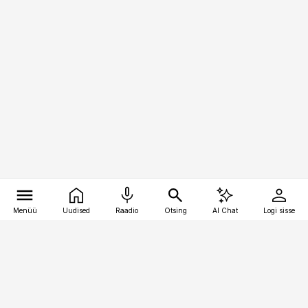
Menüü
Uudised
Raadio
Otsing
AI Chat
Logi sisse
Vana-Lõuna 39/1, 19094 Tallinn
(+372) 667 0111