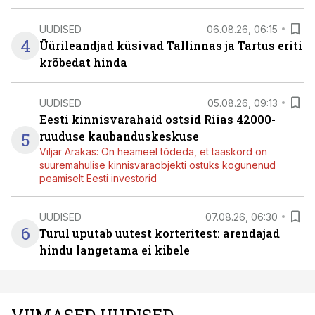
UUDISED
06.08.26, 06:15
4
Üürileandjad küsivad Tallinnas ja Tartus eriti
krõbedat hinda
UUDISED
05.08.26, 09:13
Eesti kinnisvarahaid ostsid Riias 42000-
5
ruuduse kaubanduskeskuse
Viljar Arakas: On heameel tõdeda, et taaskord on
suuremahulise kinnisvaraobjekti ostuks kogunenud
peamiselt Eesti investorid
UUDISED
07.08.26, 06:30
6
Turul uputab uutest korteritest: arendajad
hindu langetama ei kibele