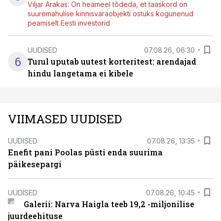
Viljar Arakas: On heameel tõdeda, et taaskord on
suuremahulise kinnisvaraobjekti ostuks kogunenud
peamiselt Eesti investorid
UUDISED
07.08.26, 06:30
6
Turul uputab uutest korteritest: arendajad
hindu langetama ei kibele
VIIMASED UUDISED
UUDISED
07.08.26, 13:35
Enefit pani Poolas püsti enda suurima
päikesepargi
UUDISED
07.08.26, 10:45
Galerii: Narva Haigla teeb 19,2 -miljonilise
juurdeehituse