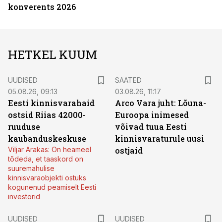
konverents 2026
HETKEL KUUM
UUDISED
SAATED
05.08.26, 09:13
03.08.26, 11:17
Eesti kinnisvarahaid
Arco Vara juht: Lõuna-
ostsid Riias 42000-
Euroopa inimesed
ruuduse
võivad tuua Eesti
kaubanduskeskuse
kinnisvaraturule uusi
Viljar Arakas: On heameel
ostjaid
tõdeda, et taaskord on
suuremahulise
kinnisvaraobjekti ostuks
kogunenud peamiselt Eesti
investorid
UUDISED
UUDISED