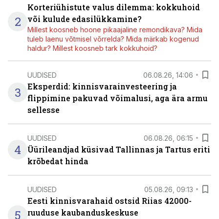
Korteriühistute valus dilemma: kokkuhoid
2
või kulude edasilükkamine?
Millest koosneb hoone pikaajaline remondikava? Mida
tuleb laenu võtmisel võrrelda? Mida märkab kogenud
haldur? Millest koosneb tark kokkuhoid?
UUDISED
06.08.26, 14:06
Eksperdid: kinnisvarainvesteering ja
3
flippimine pakuvad võimalusi, aga ära armu
sellesse
UUDISED
06.08.26, 06:15
4
Üürileandjad küsivad Tallinnas ja Tartus eriti
krõbedat hinda
UUDISED
05.08.26, 09:13
Eesti kinnisvarahaid ostsid Riias 42000-
5
ruuduse kaubanduskeskuse