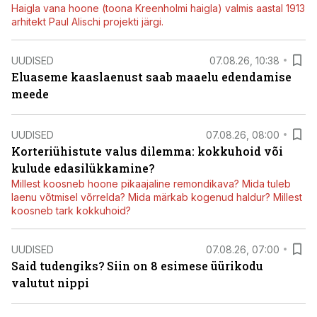
Haigla vana hoone (toona Kreenholmi haigla) valmis aastal 1913
arhitekt Paul Alischi projekti järgi.
UUDISED
07.08.26, 10:38
Eluaseme kaaslaenust saab maaelu edendamise
meede
UUDISED
07.08.26, 08:00
Korteriühistute valus dilemma: kokkuhoid või
kulude edasilükkamine?
Millest koosneb hoone pikaajaline remondikava? Mida tuleb
laenu võtmisel võrrelda? Mida märkab kogenud haldur? Millest
koosneb tark kokkuhoid?
UUDISED
07.08.26, 07:00
Said tudengiks? Siin on 8 esimese üürikodu
valutut nippi