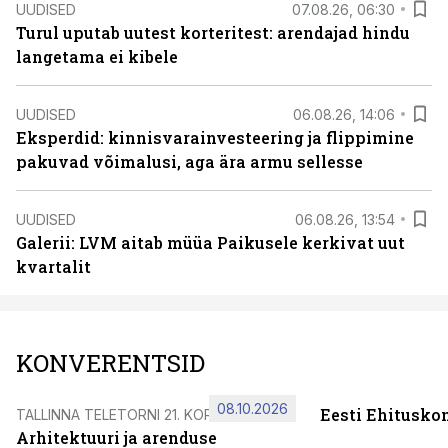
UUDISED
07.08.26, 06:30
Turul uputab uutest korteritest: arendajad hindu
langetama ei kibele
UUDISED
06.08.26, 14:06
Eksperdid: kinnisvarainvesteering ja flippimine
pakuvad võimalusi, aga ära armu sellesse
UUDISED
06.08.26, 13:54
Galerii: LVM aitab müüa Paikusele kerkivat uut
kvartalit
KONVERENTSID
08.10.2026
Eesti Ehitusko
TALLINNA TELETORNI 21. KORRUSEL
Arhitektuuri ja arenduse