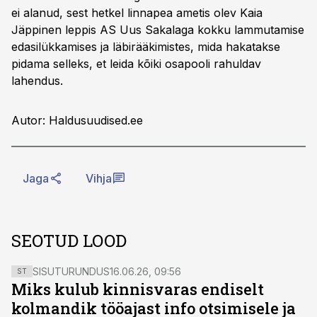
ei alanud, sest hetkel linnapea ametis olev Kaia
Jäppinen leppis AS Uus Sakalaga kokku lammutamise
edasilükkamises ja läbirääkimistes, mida hakatakse
pidama selleks, et leida kõiki osapooli rahuldav
lahendus.
Autor: Haldusuudised.ee
Jaga
Vihja
SEOTUD LOOD
SISUTURUNDUS
16.06.26, 09:56
ST
Miks kulub kinnisvaras endiselt
kolmandik tööajast info otsimisele ja