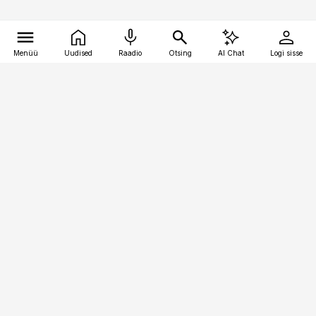
Menüü
Uudised
Raadio
Otsing
AI Chat
Logi sisse
Vana-Lõuna 39/1, 19094 Tallinn
(+372) 667 0111
kinnisvarauudised@kinnisvarauudised.ee
Telli
Reklaam
Firmast
Sisu kasutamisõigused
Ajakirjaniku
eetikakoodeks
Üldtingimused
Privaatsustingimused
Küpsiste poliitika
KKK