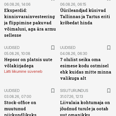
06.08.26, 14:06
06.08.26, 06:15
Eksperdid:
Üürileandjad küsivad
kinnisvarainvesteering
Tallinnas ja Tartus eriti
ja flippimine pakuvad
krõbedat hinda
võimalusi, aga ära armu
sellesse
UUDISED
UUDISED
05.08.26, 10:08
04.08.26, 06:30
Hepsor on platsis uute
7 olulist seika oma
võlakirjadega
esimese kodu ostmisel
Lätti liikumine süveneb
ehk kuidas mitte minna
valikuga alt
ST
UUDISED
SISUTURUNDUS
03.08.26, 07:00
31.07.26, 12:13
Stock-office on
Liivalaia kohtumaja on
muutunud
jõudnud turule ja ootab
piirkondlikuks
uut omanikku