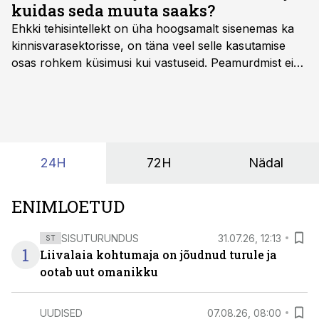
kuidas seda muuta saaks?
Ehkki tehisintellekt on üha hoogsamalt sisenemas ka
kinnisvarasektorisse, on täna veel selle kasutamise
osas rohkem küsimusi kui vastuseid. Peamurdmist ei
tekita niivõrd see, millist AI-lahendust kasutada, vaid
kas ettevõtte andmed on üldse sellisel kujul olemas, et
tehisintellekt neist midagi mõistlikku välja lugeda
suudaks.
24H
72H
Nädal
ENIMLOETUD
SISUTURUNDUS
31.07.26, 12:13
ST
1
Liivalaia kohtumaja on jõudnud turule ja
ootab uut omanikku
UUDISED
07.08.26, 08:00