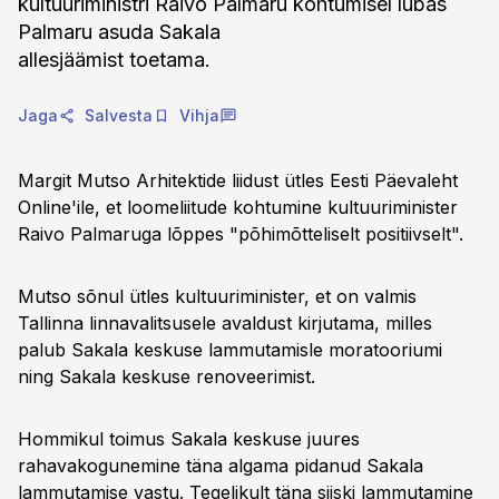
kultuuriministri Raivo Palmaru kohtumisel lubas
Palmaru asuda Sakala
allesjäämist toetama.
Jaga
Salvesta
Vihja
Margit Mutso Arhitektide liidust ütles Eesti Päevaleht
Online'ile, et loomeliitude kohtumine kultuuriminister
Raivo Palmaruga lõppes "põhimõtteliselt positiivselt".
Mutso sõnul ütles kultuuriminister, et on valmis
Tallinna linnavalitsusele avaldust kirjutama, milles
palub Sakala keskuse lammutamisle moratooriumi
ning Sakala keskuse renoveerimist.
Hommikul toimus Sakala keskuse juures
rahavakogunemine täna algama pidanud Sakala
lammutamise vastu. Tegelikult täna siiski lammutamine