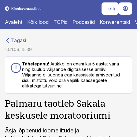
Telli
Avaleht
Kõik lood
TOPid
Podcastid
Konverentsid
cebook
cebook
Tagasi
Twitter)
Twitter)
10.11.06, 15:39
kedIn
kedIn
Tähelepanu!
Artikkel on enam kui 5 aastat vana
ning kuulub väljaande digitaalsesse arhiivi.
ail
ail
Väljaanne ei uuenda ega kaasajasta arhiveeritud
sisu, mistõttu võib olla vajalik kaasaegsete
k
k
allikatega tutvumine
Palmaru taotleb Sakala
keskusele moratooriumi
Äsja lõppenud loomeliitude ja