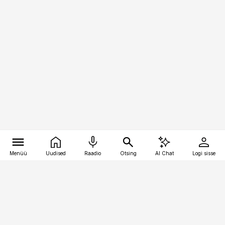
Menüü
Uudised
Raadio
Otsing
AI Chat
Logi sisse
Vana-Lõuna 39/1, 19094 Tallinn
(+372) 667 0111