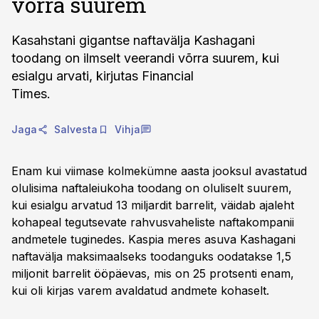
võrra suurem
Kasahstani gigantse naftavälja Kashagani
toodang on ilmselt veerandi võrra suurem, kui
esialgu arvati, kirjutas Financial
Times.
Jaga
Salvesta
Vihja
Enam kui viimase kolmekümne aasta jooksul avastatud
olulisima naftaleiukoha toodang on oluliselt suurem,
kui esialgu arvatud 13 miljardit barrelit, väidab ajaleht
kohapeal tegutsevate rahvusvaheliste naftakompanii
andmetele tuginedes. Kaspia meres asuva Kashagani
naftavälja maksimaalseks toodanguks oodatakse 1,5
miljonit barrelit ööpäevas, mis on 25 protsenti enam,
kui oli kirjas varem avaldatud andmete kohaselt.