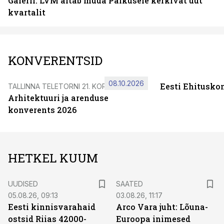
Galerii: LVM aitab müüa Paikusele kerkivat uut
kvartalit
KONVERENTSID
08.10.2026
Eesti Ehitusko
TALLINNA TELETORNI 21. KORRUSEL
Arhitektuuri ja arenduse
konverents 2026
HETKEL KUUM
UUDISED
SAATED
05.08.26, 09:13
03.08.26, 11:17
Eesti kinnisvarahaid
Arco Vara juht: Lõuna-
ostsid Riias 42000-
Euroopa inimesed