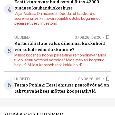
Eesti kinnisvarahaid ostsid Riias 42000-
4
ruuduse kaubanduskeskuse
Viljar Arakas: On heameel tõdeda, et taaskord on
suuremahulise kinnisvaraobjekti ostuks kogunenud
peamiselt Eesti investorid
UUDISED
07.08.26, 08:00
Korteriühistute valus dilemma: kokkuhoid
5
või kulude edasilükkamine?
Millest koosneb hoone pikaajaline remondikava? Mida
tuleb laenu võtmisel võrrelda? Mida märkab kogenud
haldur? Millest koosneb tark kokkuhoid?
UUDISED
06.08.26, 11:11
6
Tarmo Pohlak: Eesti ehituse peatöövõtjad on
rahvusvahelises mõttes kooperatiivid
VIIMASED UUDISED