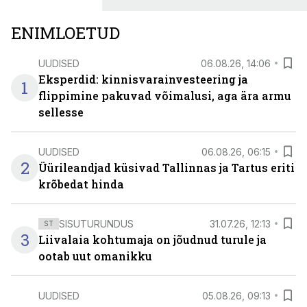
ENIMLOETUD
UUDISED
06.08.26, 14:06
Eksperdid: kinnisvarainvesteering ja
1
flippimine pakuvad võimalusi, aga ära armu
sellesse
UUDISED
06.08.26, 06:15
2
Üürileandjad küsivad Tallinnas ja Tartus eriti
krõbedat hinda
SISUTURUNDUS
31.07.26, 12:13
ST
3
Liivalaia kohtumaja on jõudnud turule ja
ootab uut omanikku
UUDISED
05.08.26, 09:13