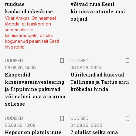
ruuduse
võivad tuua Eesti
kaubanduskeskuse
kinnisvaraturule uusi
Viljar Arakas: On heameel
ostjaid
tõdeda, et taaskord on
suuremahulise
kinnisvaraobjekti ostuks
kogunenud peamiselt Eesti
investorid
UUDISED
UUDISED
06.08.26, 14:06
06.08.26, 06:15
Eksperdid:
Üürileandjad küsivad
kinnisvarainvesteering
Tallinnas ja Tartus eriti
ja flippimine pakuvad
krõbedat hinda
võimalusi, aga ära armu
sellesse
UUDISED
UUDISED
05.08.26, 10:08
04.08.26, 06:30
Hepsor on platsis uute
7 olulist seika oma