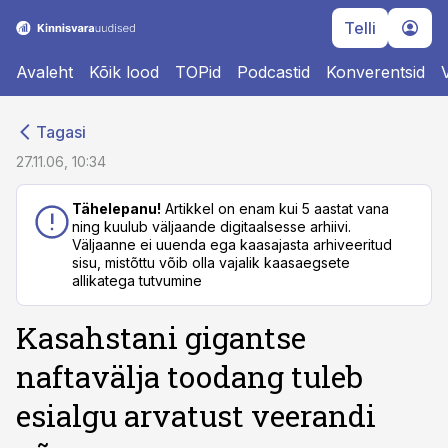
Telli
Avaleht
Kõik lood
TOPid
Podcastid
Konverentsid
cebook
cebook
Tagasi
Twitter)
Twitter)
27.11.06, 10:34
kedIn
kedIn
Tähelepanu!
Artikkel on enam kui 5 aastat vana
ning kuulub väljaande digitaalsesse arhiivi.
ail
ail
Väljaanne ei uuenda ega kaasajasta arhiveeritud
sisu, mistõttu võib olla vajalik kaasaegsete
k
k
allikatega tutvumine
Kasahstani gigantse
naftavälja toodang tuleb
esialgu arvatust veerandi