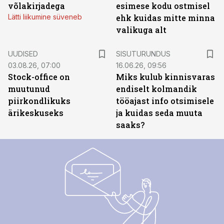
võlakirjadega
esimese kodu ostmisel
Lätti liikumine süveneb
ehk kuidas mitte minna
valikuga alt
ST
UUDISED
SISUTURUNDUS
03.08.26, 07:00
16.06.26, 09:56
Stock-office on
Miks kulub kinnisvaras
muutunud
endiselt kolmandik
piirkondlikuks
tööajast info otsimisele
ärikeskuseks
ja kuidas seda muuta
saaks?