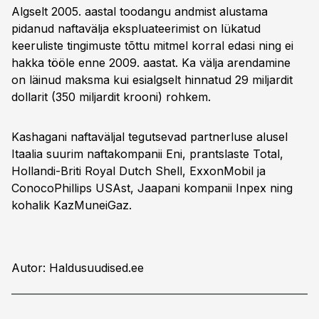
Algselt 2005. aastal toodangu andmist alustama
pidanud naftavälja ekspluateerimist on lükatud
keeruliste tingimuste tõttu mitmel korral edasi ning ei
hakka tööle enne 2009. aastat. Ka välja arendamine
on läinud maksma kui esialgselt hinnatud 29 miljardit
dollarit (350 miljardit krooni) rohkem.
Kashagani naftaväljal tegutsevad partnerluse alusel
Itaalia suurim naftakompanii Eni, prantslaste Total,
Hollandi-Briti Royal Dutch Shell, ExxonMobil ja
ConocoPhillips USAst, Jaapani kompanii Inpex ning
kohalik KazMuneiGaz.
Autor: Haldusuudised.ee