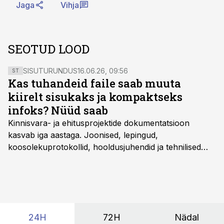
Jaga
Vihja
SEOTUD LOOD
SISUTURUNDUS
16.06.26, 09:56
ST
Kas tuhandeid faile saab muuta
kiirelt sisukaks ja kompaktseks
infoks? Nüüd saab
Kinnisvara- ja ehitusprojektide dokumentatsioon
kasvab iga aastaga. Joonised, lepingud,
koosolekuprotokollid, hooldusjuhendid ja tehnilised
kirjeldused kogunevad erinevatesse süsteemidesse
ning lõpuks on tükk tegu, et üldse aru saada, kus
midagi asub. Ent see kõik saab tehisintellekti abiga olla
kordades lihtsam.
24H
72H
Nädal