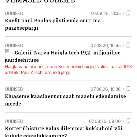
UUDISED
07.08.26, 13:35
Enefit pani Poolas püsti enda suurima
päikesepargi
UUDISED
07.08.26, 10:45
Galerii: Narva Haigla teeb 19,2 -miljonilise
juurdeehituse
Haigla vana hoone (toona Kreenholmi haigla) valmis aastal 1913
arhitekt Paul Alischi projekti järgi.
UUDISED
07.08.26, 10:38
Eluaseme kaaslaenust saab maaelu edendamise
meede
UUDISED
07.08.26, 08:00
Korteriühistute valus dilemma: kokkuhoid või
kulude edasilükkamine?