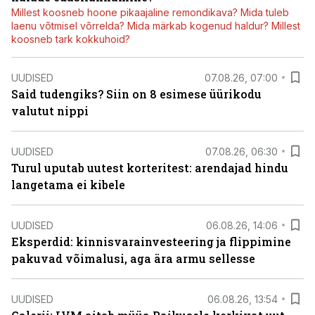
Millest koosneb hoone pikaajaline remondikava? Mida tuleb
laenu võtmisel võrrelda? Mida märkab kogenud haldur? Millest
koosneb tark kokkuhoid?
UUDISED
07.08.26, 07:00
Said tudengiks? Siin on 8 esimese üürikodu
valutut nippi
UUDISED
07.08.26, 06:30
Turul uputab uutest korteritest: arendajad hindu
langetama ei kibele
UUDISED
06.08.26, 14:06
Eksperdid: kinnisvarainvesteering ja flippimine
pakuvad võimalusi, aga ära armu sellesse
UUDISED
06.08.26, 13:54