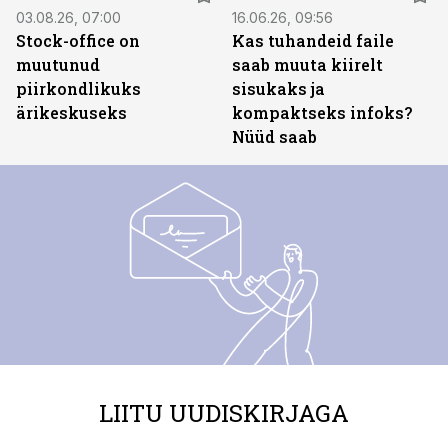
03.08.26, 07:00
16.06.26, 09:56
Stock-office on
Kas tuhandeid faile
muutunud
saab muuta kiirelt
piirkondlikuks
sisukaks ja
ärikeskuseks
kompaktseks infoks?
Nüüd saab
LIITU UUDISKIRJAGA