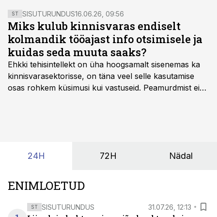
SISUTURUNDUS
16.06.26, 09:56
ST
Miks kulub kinnisvaras endiselt
kolmandik tööajast info otsimisele ja
kuidas seda muuta saaks?
Ehkki tehisintellekt on üha hoogsamalt sisenemas ka
kinnisvarasektorisse, on täna veel selle kasutamise
osas rohkem küsimusi kui vastuseid. Peamurdmist ei
tekita niivõrd see, millist AI-lahendust kasutada, vaid
kas ettevõtte andmed on üldse sellisel kujul olemas, et
tehisintellekt neist midagi mõistlikku välja lugeda
suudaks.
24H
72H
Nädal
ENIMLOETUD
SISUTURUNDUS
31.07.26, 12:13
ST