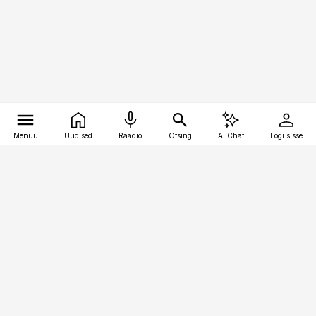
Menüü
Uudised
Raadio
Otsing
AI Chat
Logi sisse
Vana-Lõuna 39/1, 19094 Tallinn
(+372) 667 0111
kinnisvarauudised@kinnisvarauudised.ee
Telli
Reklaam
Firmast