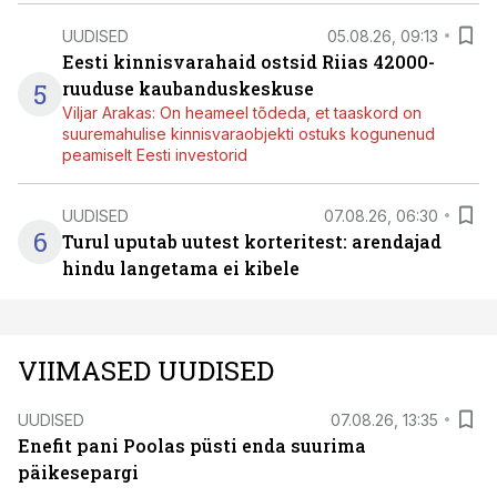
UUDISED
05.08.26, 09:13
Eesti kinnisvarahaid ostsid Riias 42000-
5
ruuduse kaubanduskeskuse
Viljar Arakas: On heameel tõdeda, et taaskord on
suuremahulise kinnisvaraobjekti ostuks kogunenud
peamiselt Eesti investorid
UUDISED
07.08.26, 06:30
6
Turul uputab uutest korteritest: arendajad
hindu langetama ei kibele
VIIMASED UUDISED
UUDISED
07.08.26, 13:35
Enefit pani Poolas püsti enda suurima
päikesepargi