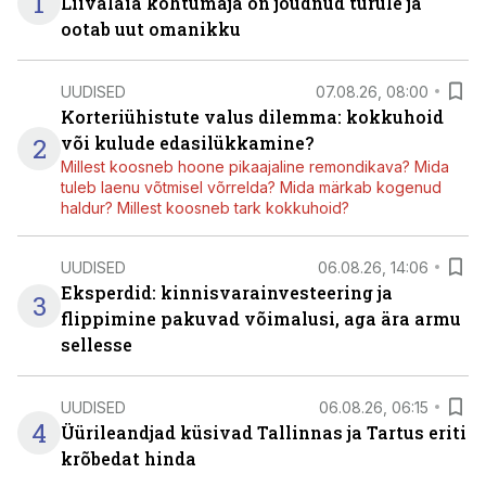
1
Liivalaia kohtumaja on jõudnud turule ja
ootab uut omanikku
UUDISED
07.08.26, 08:00
Korteriühistute valus dilemma: kokkuhoid
2
või kulude edasilükkamine?
Millest koosneb hoone pikaajaline remondikava? Mida
tuleb laenu võtmisel võrrelda? Mida märkab kogenud
haldur? Millest koosneb tark kokkuhoid?
UUDISED
06.08.26, 14:06
Eksperdid: kinnisvarainvesteering ja
3
flippimine pakuvad võimalusi, aga ära armu
sellesse
UUDISED
06.08.26, 06:15
4
Üürileandjad küsivad Tallinnas ja Tartus eriti
krõbedat hinda