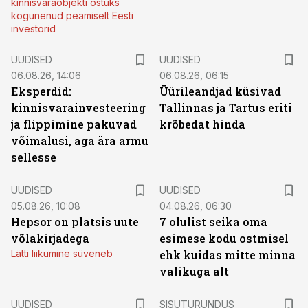
kinnisvaraobjekti ostuks
kogunenud peamiselt Eesti
investorid
UUDISED
UUDISED
06.08.26, 14:06
06.08.26, 06:15
Eksperdid:
Üürileandjad küsivad
kinnisvarainvesteering
Tallinnas ja Tartus eriti
ja flippimine pakuvad
krõbedat hinda
võimalusi, aga ära armu
sellesse
UUDISED
UUDISED
05.08.26, 10:08
04.08.26, 06:30
Hepsor on platsis uute
7 olulist seika oma
võlakirjadega
esimese kodu ostmisel
Lätti liikumine süveneb
ehk kuidas mitte minna
valikuga alt
ST
UUDISED
SISUTURUNDUS