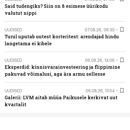
Said tudengiks? Siin on 8 esimese üürikodu
valutut nippi
UUDISED
07.08.26, 06:30
Turul uputab uutest korteritest: arendajad hindu
langetama ei kibele
UUDISED
06.08.26, 14:06
Eksperdid: kinnisvarainvesteering ja flippimine
pakuvad võimalusi, aga ära armu sellesse
UUDISED
06.08.26, 13:54
Galerii: LVM aitab müüa Paikusele kerkivat uut
kvartalit