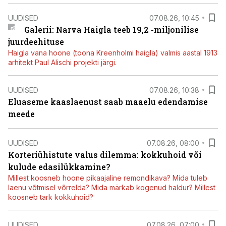
UUDISED
07.08.26, 10:45
Galerii: Narva Haigla teeb 19,2 -miljonilise
juurdeehituse
Haigla vana hoone (toona Kreenholmi haigla) valmis aastal 1913
arhitekt Paul Alischi projekti järgi.
UUDISED
07.08.26, 10:38
Eluaseme kaaslaenust saab maaelu edendamise
meede
UUDISED
07.08.26, 08:00
Korteriühistute valus dilemma: kokkuhoid või
kulude edasilükkamine?
Millest koosneb hoone pikaajaline remondikava? Mida tuleb
laenu võtmisel võrrelda? Mida märkab kogenud haldur? Millest
koosneb tark kokkuhoid?
UUDISED
07.08.26, 07:00