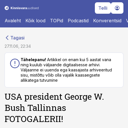
Telli
Avaleht
Kõik lood
TOPid
Podcastid
Konverentsid
cebook
cebook
Tagasi
Twitter)
Twitter)
27.11.06, 22:34
kedIn
kedIn
Tähelepanu!
Artikkel on enam kui 5 aastat vana
ning kuulub väljaande digitaalsesse arhiivi.
ail
ail
Väljaanne ei uuenda ega kaasajasta arhiveeritud
sisu, mistõttu võib olla vajalik kaasaegsete
k
k
allikatega tutvumine
USA president George W.
Bush Tallinnas
FOTOGALERII!