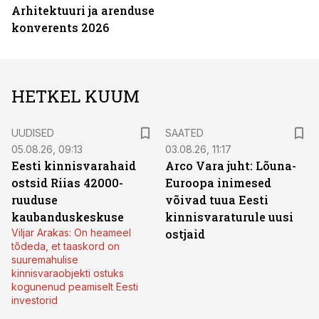
Arhitektuuri ja arenduse
konverents 2026
HETKEL KUUM
UUDISED
SAATED
05.08.26, 09:13
03.08.26, 11:17
Eesti kinnisvarahaid
Arco Vara juht: Lõuna-
ostsid Riias 42000-
Euroopa inimesed
ruuduse
võivad tuua Eesti
kaubanduskeskuse
kinnisvaraturule uusi
Viljar Arakas: On heameel
ostjaid
tõdeda, et taaskord on
suuremahulise
kinnisvaraobjekti ostuks
kogunenud peamiselt Eesti
investorid