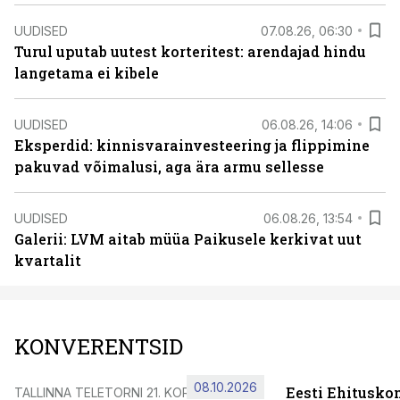
UUDISED
07.08.26, 06:30
Turul uputab uutest korteritest: arendajad hindu
langetama ei kibele
UUDISED
06.08.26, 14:06
Eksperdid: kinnisvarainvesteering ja flippimine
pakuvad võimalusi, aga ära armu sellesse
UUDISED
06.08.26, 13:54
Galerii: LVM aitab müüa Paikusele kerkivat uut
kvartalit
KONVERENTSID
08.10.2026
Eesti Ehitusko
TALLINNA TELETORNI 21. KORRUSEL