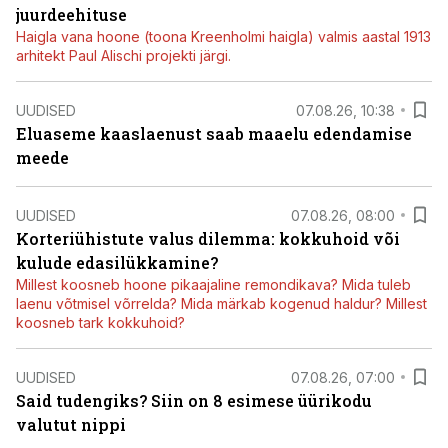
juurdeehituse
Haigla vana hoone (toona Kreenholmi haigla) valmis aastal 1913
arhitekt Paul Alischi projekti järgi.
UUDISED
07.08.26, 10:38
Eluaseme kaaslaenust saab maaelu edendamise
meede
UUDISED
07.08.26, 08:00
Korteriühistute valus dilemma: kokkuhoid või
kulude edasilükkamine?
Millest koosneb hoone pikaajaline remondikava? Mida tuleb
laenu võtmisel võrrelda? Mida märkab kogenud haldur? Millest
koosneb tark kokkuhoid?
UUDISED
07.08.26, 07:00
Said tudengiks? Siin on 8 esimese üürikodu
valutut nippi