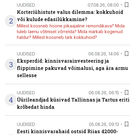
UUDISED
07.08.26, 08:00
Korteriühistute valus dilemma: kokkuhoid
2
või kulude edasilükkamine?
Millest koosneb hoone pikaajaline remondikava? Mida
tuleb laenu võtmisel võrrelda? Mida märkab kogenud
haldur? Millest koosneb tark kokkuhoid?
UUDISED
06.08.26, 14:06
Eksperdid: kinnisvarainvesteering ja
3
flippimine pakuvad võimalusi, aga ära armu
sellesse
UUDISED
06.08.26, 06:15
4
Üürileandjad küsivad Tallinnas ja Tartus eriti
krõbedat hinda
UUDISED
05.08.26, 09:13
Eesti kinnisvarahaid ostsid Riias 42000-