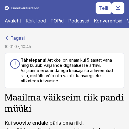
Telli
Avaleht
Kõik lood
TOPid
Podcastid
Konverentsid
cebook
cebook
Tagasi
Twitter)
Twitter)
10.01.07, 10:45
kedIn
kedIn
Tähelepanu!
Artikkel on enam kui 5 aastat vana
ning kuulub väljaande digitaalsesse arhiivi.
ail
ail
Väljaanne ei uuenda ega kaasajasta arhiveeritud
sisu, mistõttu võib olla vajalik kaasaegsete
k
k
allikatega tutvumine
Maailma väikseim riik pandi
müüki
Kui soovite endale päris oma riiki,