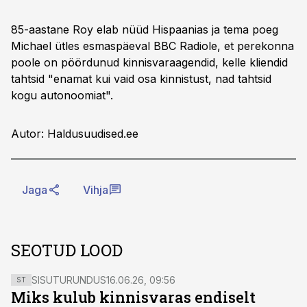
85-aastane Roy elab nüüd Hispaanias ja tema poeg
Michael ütles esmaspäeval BBC Radiole, et perekonna
poole on pöördunud kinnisvaraagendid, kelle kliendid
tahtsid "enamat kui vaid osa kinnistust, nad tahtsid
kogu autonoomiat".
Autor: Haldusuudised.ee
Jaga
Vihja
SEOTUD LOOD
SISUTURUNDUS
16.06.26, 09:56
ST
Miks kulub kinnisvaras endiselt