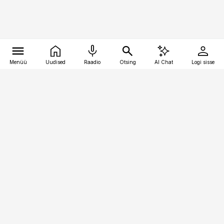
Menüü
Uudised
Raadio
Otsing
AI Chat
Logi sisse
Vana-Lõuna 39/1, 19094 Tallinn
(+372) 667 0111
kinnisvarauudised@kinnisvarauudised.ee
Telli
Reklaam
Firmast
Sisu kasutamisõigused
Ajakirjaniku
eetikakoodeks