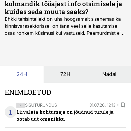
kolmandik tööajast info otsimisele ja
kuidas seda muuta saaks?
Ehkki tehisintellekt on üha hoogsamalt sisenemas ka
kinnisvarasektorisse, on täna veel selle kasutamise
osas rohkem küsimusi kui vastuseid. Peamurdmist ei
tekita niivõrd see, millist AI-lahendust kasutada, vaid
kas ettevõtte andmed on üldse sellisel kujul olemas, et
tehisintellekt neist midagi mõistlikku välja lugeda
suudaks.
24H
72H
Nädal
ENIMLOETUD
SISUTURUNDUS
31.07.26, 12:13
ST
1
Liivalaia kohtumaja on jõudnud turule ja
ootab uut omanikku