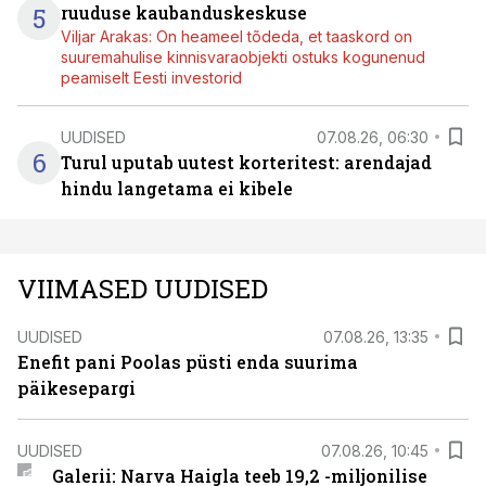
5
ruuduse kaubanduskeskuse
Viljar Arakas: On heameel tõdeda, et taaskord on
suuremahulise kinnisvaraobjekti ostuks kogunenud
peamiselt Eesti investorid
UUDISED
07.08.26, 06:30
6
Turul uputab uutest korteritest: arendajad
hindu langetama ei kibele
VIIMASED UUDISED
UUDISED
07.08.26, 13:35
Enefit pani Poolas püsti enda suurima
päikesepargi
UUDISED
07.08.26, 10:45
Galerii: Narva Haigla teeb 19,2 -miljonilise