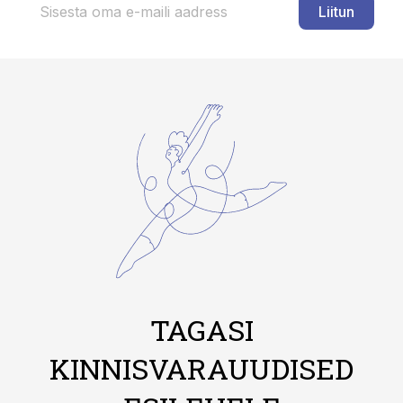
Liitun
TAGASI
KINNISVARAUUDISED