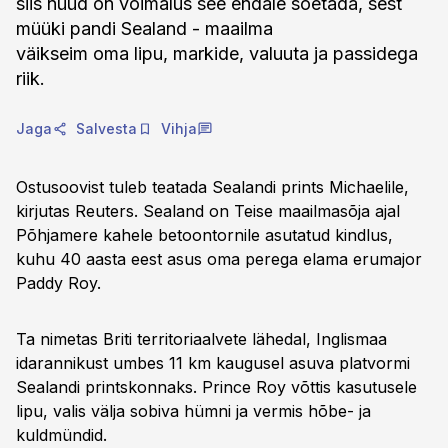
siis nüüd on võimalus see endale soetada, sest
müüki pandi Sealand - maailma
väikseim oma lipu, markide, valuuta ja passidega
riik.
Jaga
Salvesta
Vihja
Ostusoovist tuleb teatada Sealandi prints Michaelile,
kirjutas Reuters. Sealand on Teise maailmasõja ajal
Põhjamere kahele betoontornile asutatud kindlus,
kuhu 40 aasta eest asus oma perega elama erumajor
Paddy Roy.
Ta nimetas Briti territoriaalvete lähedal, Inglismaa
idarannikust umbes 11 km kaugusel asuva platvormi
Sealandi printskonnaks. Prince Roy võttis kasutusele
lipu, valis välja sobiva hümni ja vermis hõbe- ja
kuldmündid.