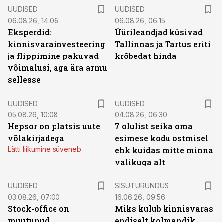
UUDISED
UUDISED
06.08.26, 14:06
06.08.26, 06:15
Eksperdid:
Üürileandjad küsivad
kinnisvarainvesteering
Tallinnas ja Tartus eriti
ja flippimine pakuvad
krõbedat hinda
võimalusi, aga ära armu
sellesse
UUDISED
UUDISED
05.08.26, 10:08
04.08.26, 06:30
Hepsor on platsis uute
7 olulist seika oma
võlakirjadega
esimese kodu ostmisel
Lätti liikumine süveneb
ehk kuidas mitte minna
valikuga alt
ST
UUDISED
SISUTURUNDUS
03.08.26, 07:00
16.06.26, 09:56
Stock-office on
Miks kulub kinnisvaras
muutunud
endiselt kolmandik