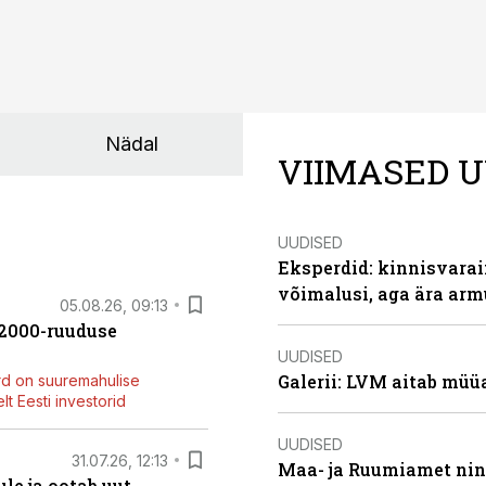
Nädal
VIIMASED U
UUDISED
Eksperdid: kinnisvarai
võimalusi, aga ära arm
05.08.26, 09:13
42000-ruuduse
UUDISED
Galerii: LVM aitab müü
rd on suuremahulise
t Eesti investorid
UUDISED
31.07.26, 12:13
Maa- ja Ruumiamet ning
le ja ootab uut