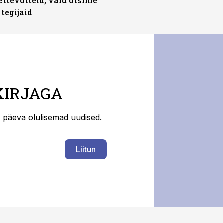
ettevõtteid, vaid otsime
tegijaid
KIRJAGA
ti päeva olulisemad uudised.
Liitun