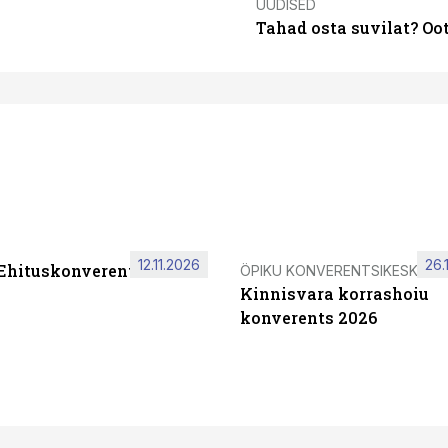
UUDISED
Tahad osta suvilat? Oo
12.11.2026
26.
 Ehituskonverents 2026
ÖPIKU KONVERENTSIKESKUS
Kinnisvara korrashoiu
konverents 2026