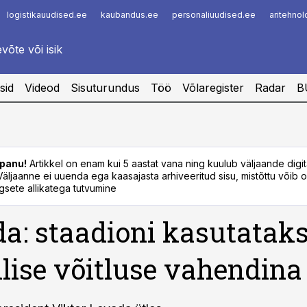
logistikauudised.ee
kaubandus.ee
personaliuudised.ee
aritehno
Infopank
Radar
sid
Videod
Sisuturundus
Töö
Võlaregister
Radar
B
panu!
Artikkel on enam kui 5 aastat vana ning kuulub väljaande digi
. Väljaanne ei uuenda ega kaasajasta arhiveeritud sisu, mistõttu võib ol
sete allikatega tutvumine
a: staadioni kasutatak
tilise võitluse vahendina