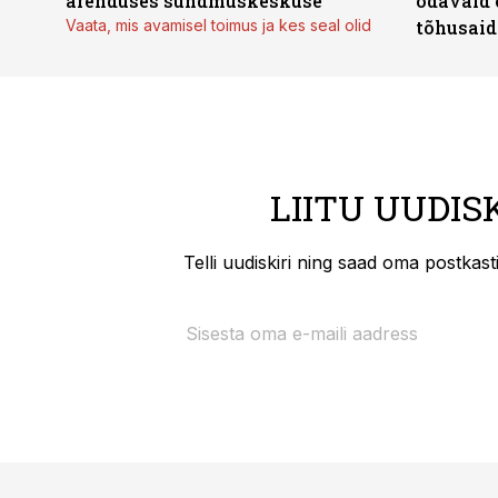
arenduses sündmuskeskuse
odavaid 
Vaata, mis avamisel toimus ja kes seal olid
tõhusaid 
LIITU UUDIS
Telli uudiskiri ning saad oma postkas