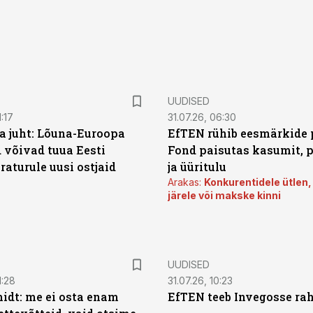
UUDISED
:17
31.07.26, 06:30
a juht: Lõuna-Euroopa
EfTEN rühib eesmärkide 
 võivad tuua Eesti
Fond paisutas kasumit, p
aturule uusi ostjaid
ja üüritulu
Arakas:
Konkurentidele ütlen,
järele või makske kinni
UUDISED
1:28
31.07.26, 10:23
dt: me ei osta enam
EfTEN teeb Invegosse ra