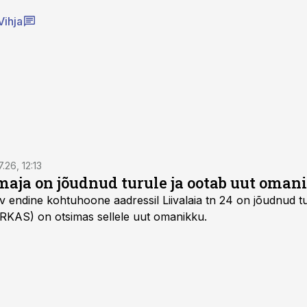
Vihja
7.26, 12:13
maja on jõudnud turule ja ootab uut oman
v endine kohtuhoone aadressil Liivalaia tn 24 on jõudnud tur
 (RKAS) on otsimas sellele uut omanikku.