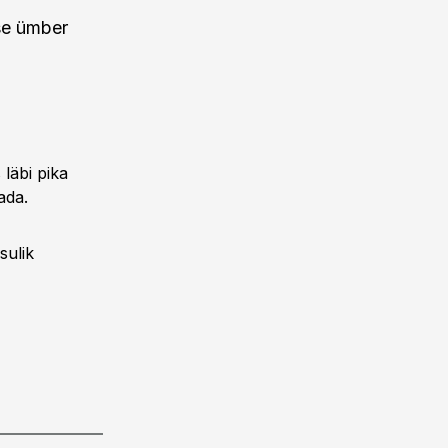
ise ümber
läbi pika
ada.
sulik