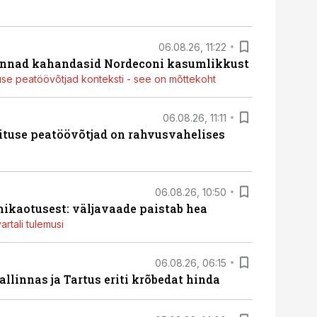
06.08.26, 11:22
nnad kahandasid Nordeconi kasumlikkust
use peatöövõtjad konteksti - see on mõttekoht
06.08.26, 11:11
ituse peatöövõtjad on rahvusvahelises
06.08.26, 10:50
ikaotusest: väljavaade paistab hea
artali tulemusi
06.08.26, 06:15
llinnas ja Tartus eriti krõbedat hinda