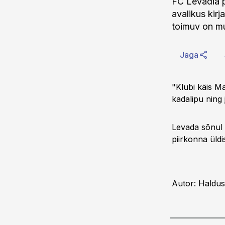
FC Levadia p
avalikus kir
toimuv on mu
Jaga
"Klubi käis M
kadalipu ning j
Levada sõnul 
piirkonna üldi
Autor: Haldus