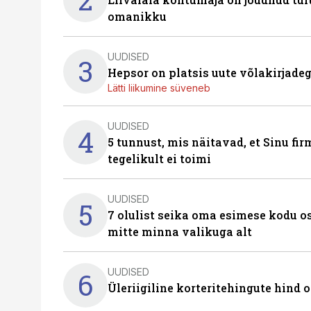
omanikku
UUDISED
3
Hepsor on platsis uute võlakirjade
Lätti liikumine süveneb
UUDISED
4
5 tunnust, mis näitavad, et Sinu fi
tegelikult ei toimi
UUDISED
5
7 olulist seika oma esimese kodu o
mitte minna valikuga alt
UUDISED
6
Üleriigiline korteritehingute hind 