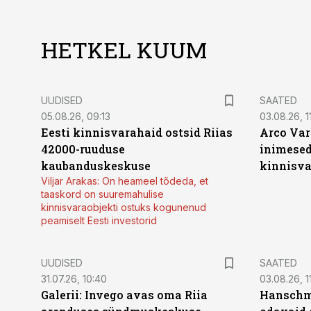
HETKEL KUUM
UUDISED
SAATED
05.08.26, 09:13
03.08.26, 11
Eesti kinnisvarahaid ostsid Riias
Arco Var
42000-ruuduse
inimesed
kaubanduskeskuse
kinnisvar
Viljar Arakas: On heameel tõdeda, et
taaskord on suuremahulise
kinnisvaraobjekti ostuks kogunenud
peamiselt Eesti investorid
UUDISED
SAATED
31.07.26, 10:40
03.08.26, 1
Galerii: Invego avas oma Riia
Hanschmi