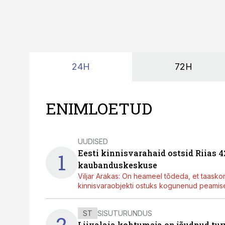
24H
72H
ENIMLOETUD
UUDISED
Eesti kinnisvarahaid ostsid Riias 
1
kaubanduskeskuse
Viljar Arakas: On heameel tõdeda, et taasko
kinnisvaraobjekti ostuks kogunenud peamisel
ST
SISUTURUNDUS
2
Liivalaia kohtumaja on jõudnud turu