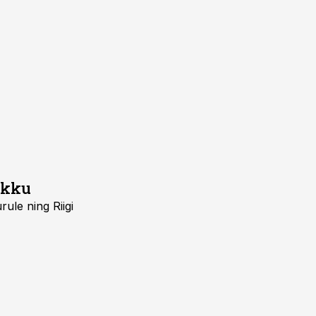
ikku
ule ning Riigi