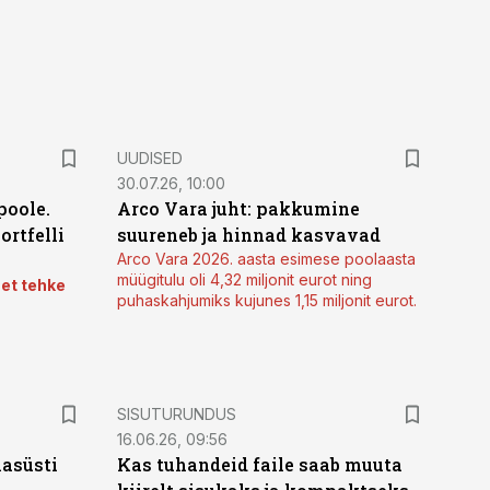
UUDISED
30.07.26, 10:00
poole.
Arco Vara juht: pakkumine
ortfelli
suureneb ja hinnad kasvavad
Arco Vara 2026. aasta esimese poolaasta
müügitulu oli 4,32 miljonit eurot ning
 et tehke
puhaskahjumiks kujunes 1,15 miljonit eurot.
ST
SISUTURUNDUS
16.06.26, 09:56
hasüsti
Kas tuhandeid faile saab muuta