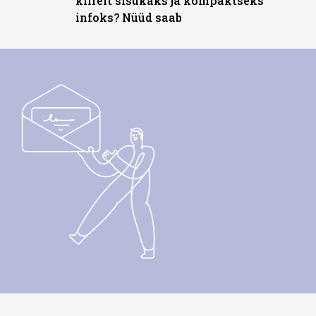
kiirelt sisukaks ja kompaktseks
infoks? Nüüd saab