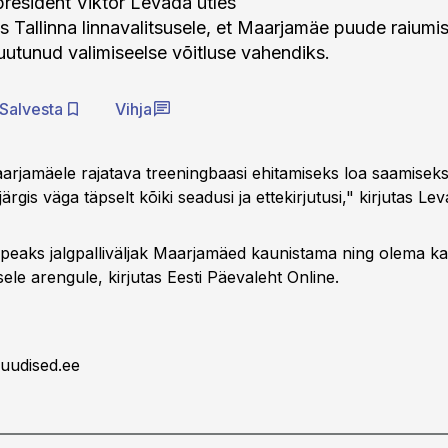
resident Viktor Levada ütles
jas Tallinna linnavalitsusele, et Maarjamäe puude raium
utunud valimiseelse võitluse vahendiks.
Salvesta
Vihja
aarjamäele rajatava treeningbaasi ehitamiseks loa saamiseks 
ärgis väga täpselt kõiki seadusi ja ettekirjutusi," kirjutas Lev
peaks jalgpalliväljak Maarjamäed kaunistama ning olema ka
sele arengule, kirjutas Eesti Päevaleht Online.
uudised.ee