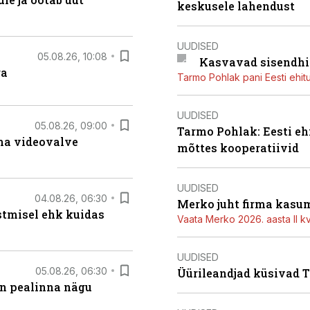
keskusele lahendust
UUDISED
05.08.26, 10:08
Kasvavad sisendhi
ga
Tarmo Pohlak pani Eesti ehit
UUDISED
05.08.26, 09:00
Tarmo Pohlak: Eesti eh
rma videovalve
mõttes kooperatiivid
UUDISED
04.08.26, 06:30
Merko juht firma kasum
stmisel ehk kuidas
Vaata Merko 2026. aasta II kv
UUDISED
05.08.26, 06:30
Üürileandjad küsivad Ta
on pealinna nägu