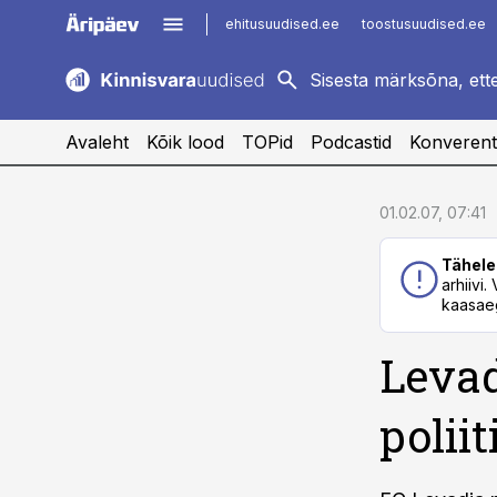
ehitusuudised.ee
toostusuudised.ee
kaubandus.ee
imelineajalugu.ee
logistikauudised.ee
imelineteadus.ee
Avaleht
Kõik lood
TOPid
Podcastid
Konverent
cebook
cebook
01.02.07, 07:41
Twitter)
Twitter)
Tähele
kedIn
kedIn
arhiivi
kaasaeg
ail
ail
Levad
k
k
polii