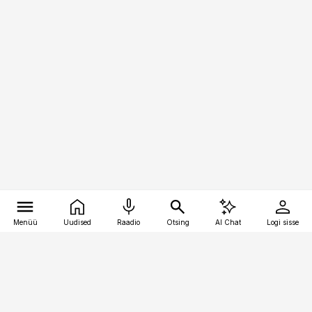
Menüü
Uudised
Raadio
Otsing
AI Chat
Logi sisse
Vana-Lõuna 39/1, 19094 Tallinn
(+372) 667 0111