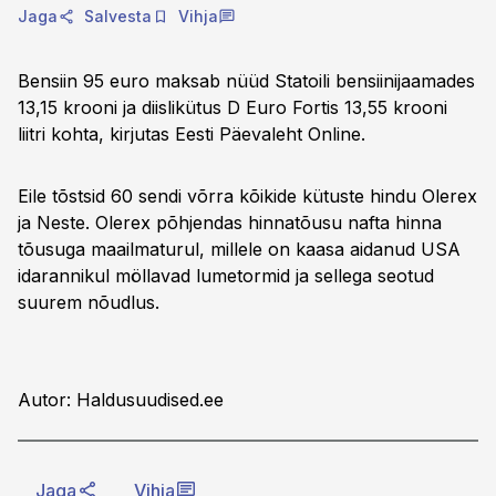
Jaga
Salvesta
Vihja
Bensiin 95 euro maksab nüüd Statoili bensiinijaamades
13,15 krooni ja diislikütus D Euro Fortis 13,55 krooni
liitri kohta, kirjutas Eesti Päevaleht Online.
Eile tõstsid 60 sendi võrra kõikide kütuste hindu Olerex
ja Neste. Olerex põhjendas hinnatõusu nafta hinna
tõusuga maailmaturul, millele on kaasa aidanud USA
idarannikul möllavad lumetormid ja sellega seotud
suurem nõudlus.
Autor: Haldusuudised.ee
Jaga
Vihja