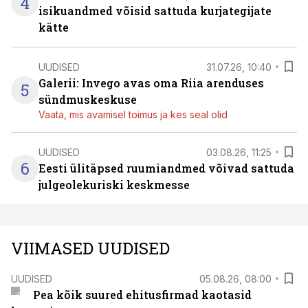
4
isikuandmed võisid sattuda kurjategijate
kätte
UUDISED
31.07.26, 10:40
Galerii: Invego avas oma Riia arenduses
5
sündmuskeskuse
Vaata, mis avamisel toimus ja kes seal olid
UUDISED
03.08.26, 11:25
6
Eesti ülitäpsed ruumiandmed võivad sattuda
julgeolekuriski keskmesse
VIIMASED UUDISED
UUDISED
05.08.26, 08:00
Pea kõik suured ehitusfirmad kaotasid