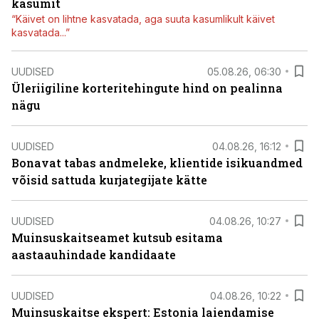
kasumit
“Käivet on lihtne kasvatada, aga suuta kasumlikult käivet
kasvatada...”
UUDISED
05.08.26, 06:30
Üleriigiline korteritehingute hind on pealinna
nägu
UUDISED
04.08.26, 16:12
Bonavat tabas andmeleke, klientide isikuandmed
võisid sattuda kurjategijate kätte
UUDISED
04.08.26, 10:27
Muinsuskaitseamet kutsub esitama
aastaauhindade kandidaate
UUDISED
04.08.26, 10:22
Muinsuskaitse ekspert: Estonia laiendamise