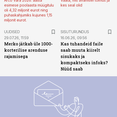
Arco Vara 2026. aasta
Vaata, mis avamisel toimus ja
esimese poolaasta müügitulu
kes seal olid
oli 4,32 miljonit eurot ning
puhaskahjumiks kujunes 1,15
miljonit eurot.
ST
UUDISED
SISUTURUNDUS
29.07.26, 11:59
16.06.26, 09:56
Merko jätkab üle 1000-
Kas tuhandeid faile
korterilise arenduse
saab muuta kiirelt
rajamisega
sisukaks ja
kompaktseks infoks?
Nüüd saab