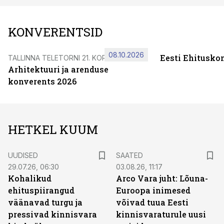
KONVERENTSID
08.10.2026
Eesti Ehitusko
TALLINNA TELETORNI 21. KORRUSEL
Arhitektuuri ja arenduse
konverents 2026
HETKEL KUUM
UUDISED
SAATED
29.07.26, 06:30
03.08.26, 11:17
Kohalikud
Arco Vara juht: Lõuna-
ehituspiirangud
Euroopa inimesed
väänavad turgu ja
võivad tuua Eesti
pressivad kinnisvara
kinnisvaraturule uusi