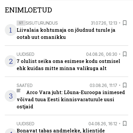
ENIMLOETUD
SISUTURUNDUS
31.07.26, 12:13
ST
1
Liivalaia kohtumaja on jõudnud turule ja
ootab uut omanikku
UUDISED
04.08.26, 06:30
2
7 olulist seika oma esimese kodu ostmisel
ehk kuidas mitte minna valikuga alt
SAATED
03.08.26, 11:17
Arco Vara juht: Lõuna-Euroopa inimesed
3
võivad tuua Eesti kinnisvaraturule uusi
ostjaid
UUDISED
04.08.26, 16:12
Bonavat tabas andmeleke, klientide