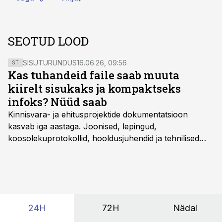
SEOTUD LOOD
SISUTURUNDUS
16.06.26, 09:56
ST
Kas tuhandeid faile saab muuta
kiirelt sisukaks ja kompaktseks
infoks? Nüüd saab
Kinnisvara- ja ehitusprojektide dokumentatsioon
kasvab iga aastaga. Joonised, lepingud,
koosolekuprotokollid, hooldusjuhendid ja tehnilised
kirjeldused kogunevad erinevatesse süsteemidesse
ning lõpuks on tükk tegu, et üldse aru saada, kus
midagi asub. Ent see kõik saab tehisintellekti abiga olla
kordades lihtsam.
24H
72H
Nädal