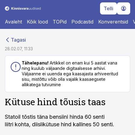
Telli
Avaleht
Kõik lood
TOPid
Podcastid
Konverentsid
cebook
cebook
Tagasi
Twitter)
Twitter)
28.02.07, 11:33
kedIn
kedIn
Tähelepanu!
Artikkel on enam kui 5 aastat vana
ning kuulub väljaande digitaalsesse arhiivi.
ail
ail
Väljaanne ei uuenda ega kaasajasta arhiveeritud
sisu, mistõttu võib olla vajalik kaasaegsete
k
k
allikatega tutvumine
Kütuse hind tõusis taas
Statoil tõstis täna bensiini hinda 60 senti
liitri kohta, diislikütuse hind kallines 50 senti.