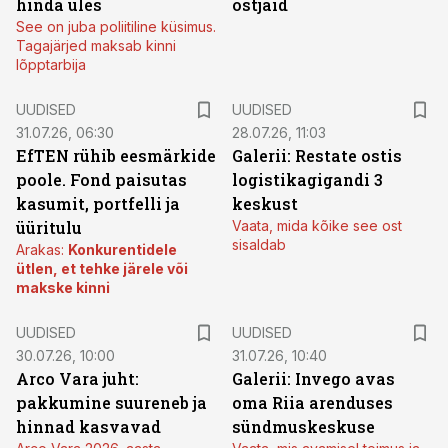
hinda üles
ostjaid
See on juba poliitiline küsimus.
Tagajärjed maksab kinni
lõpptarbija
UUDISED
UUDISED
31.07.26, 06:30
28.07.26, 11:03
EfTEN rühib eesmärkide
Galerii: Restate ostis
poole. Fond paisutas
logistikagigandi 3
kasumit, portfelli ja
keskust
üüritulu
Vaata, mida kõike see ost
sisaldab
Arakas:
Konkurentidele
ütlen, et tehke järele või
makske kinni
UUDISED
UUDISED
30.07.26, 10:00
31.07.26, 10:40
Arco Vara juht:
Galerii: Invego avas
pakkumine suureneb ja
oma Riia arenduses
hinnad kasvavad
sündmuskeskuse