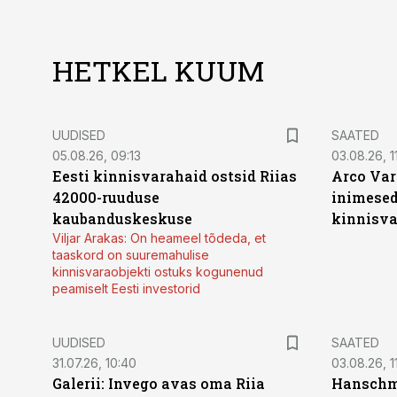
HETKEL KUUM
UUDISED
SAATED
05.08.26, 09:13
03.08.26, 11
Eesti kinnisvarahaid ostsid Riias
Arco Var
42000-ruuduse
inimesed
kaubanduskeskuse
kinnisvar
Viljar Arakas: On heameel tõdeda, et
taaskord on suuremahulise
kinnisvaraobjekti ostuks kogunenud
peamiselt Eesti investorid
UUDISED
SAATED
31.07.26, 10:40
03.08.26, 1
Galerii: Invego avas oma Riia
Hanschmi