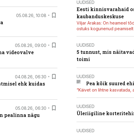
UUDISED
Eesti kinnisvarahaid o
05.08.26, 10:08
kaubanduskeskuse
ga
Viljar Arakas: On heameel tõ
ostuks kogunenud peamiselt E
UUDISED
05.08.26, 09:00
5 tunnust, mis näitavad
rma videovalve
toimi
UUDISED
04.08.26, 06:30
Pea kõik suured eh
stmisel ehk kuidas
“Käivet on lihtne kasvatada, 
UUDISED
05.08.26, 06:30
Üleriigiline korterite
on pealinna nägu
UUDISED