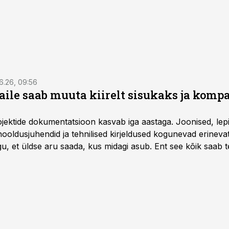
6.26, 09:56
aile saab muuta kiirelt sisukaks ja komp
rojektide dokumentatsioon kasvab iga aastaga. Joonised, lep
hooldusjuhendid ja tehnilised kirjeldused kogunevad erinev
u, et üldse aru saada, kus midagi asub. Ent see kõik saab teh