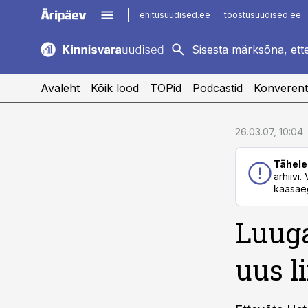
ehitusuudised.ee
toostusuudised.ee
kaubandus.ee
imelineajalugu.ee
logistikauudised.ee
imelineteadus.ee
Avaleht
Kõik lood
TOPid
Podcastid
Konverent
cebook
cebook
26.03.07, 10:04
Twitter)
Twitter)
Tähele
kedIn
kedIn
arhiivi
kaasaeg
ail
ail
Luuga
k
k
uus l