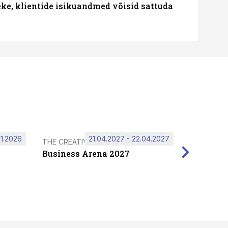
e, klientide isikuandmed võisid sattuda
11.2026
21.04.2027 - 22.04.2027
THE CREATIVE HUB
Business Arena 2027