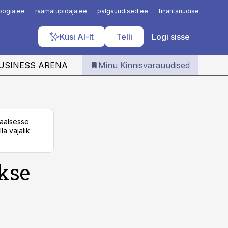
Iseteenindus
loogia.ee
raamatupidaja.ee
palgauudised.ee
finantsuudised.ee
a
Telli Kinnisvarauudised
Küsi AI-lt
Telli
Logi sisse
USINESS ARENA
Minu Kinnisvarauudised
taalsesse
la vajalik
kse