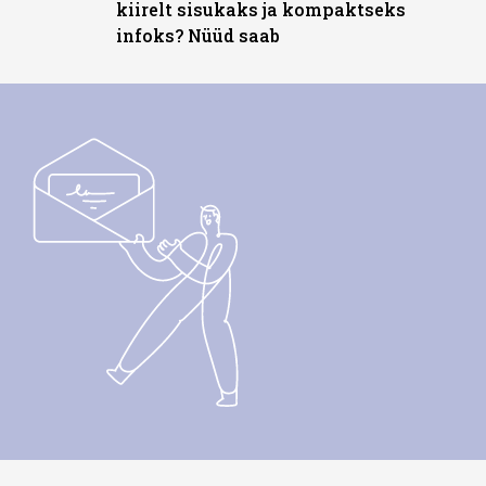
kiirelt sisukaks ja kompaktseks
infoks? Nüüd saab