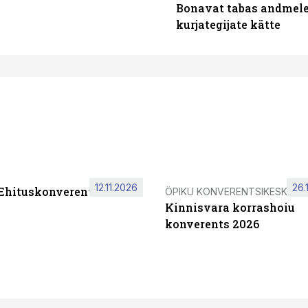
Bonavat tabas andmelek
kurjategijate kätte
12.11.2026
26.
 Ehituskonverents 2026
ÖPIKU KONVERENTSIKESKUS
Kinnisvara korrashoiu
konverents 2026