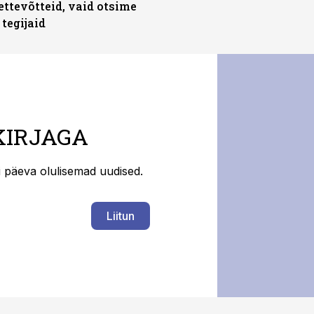
ettevõtteid, vaid otsime
tegijaid
KIRJAGA
ti päeva olulisemad uudised.
Liitun