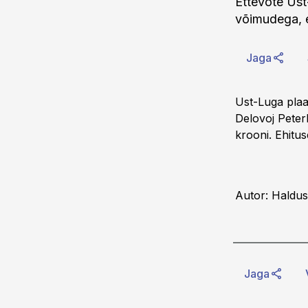
Ettevõte Ust
võimudega, e
Jaga
Ust-Luga plaan
Delovoj Peterb
krooni. Ehitu
Autor: Haldus
Jaga