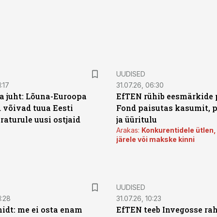
UUDISED
:17
31.07.26, 06:30
a juht: Lõuna-Euroopa
EfTEN rühib eesmärkide 
 võivad tuua Eesti
Fond paisutas kasumit, p
aturule uusi ostjaid
ja üüritulu
Arakas:
Konkurentidele ütlen,
järele või makske kinni
UUDISED
1:28
31.07.26, 10:23
dt: me ei osta enam
EfTEN teeb Invegosse ra