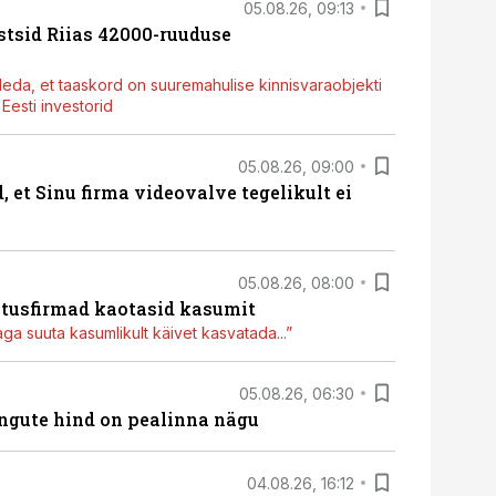
05.08.26, 09:13
stsid Riias 42000-ruuduse
deda, et taaskord on suuremahulise kinnisvaraobjekti
esti investorid
05.08.26, 09:00
, et Sinu firma videovalve tegelikult ei
05.08.26, 08:00
itusfirmad kaotasid kasumit
aga suuta kasumlikult käivet kasvatada...”
05.08.26, 06:30
hingute hind on pealinna nägu
04.08.26, 16:12