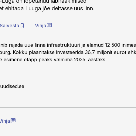
-Luga on lõpetanud läbirääkimised
t ehitada Luuga jõe deltasse uus linn.
Salvesta
Vihja
ib rajada uue linna infrastruktuuri ja elamud 12 500 inimese
urg. Kokku plaanitakse investeerida 36,7 miljonit eurot ehk
se esimene etapp peaks valmima 2025. aastaks.
uudised.ee
Vihja