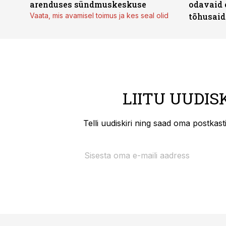
arenduses sündmuskeskuse
odavaid 
Vaata, mis avamisel toimus ja kes seal olid
tõhusaid 
LIITU UUDIS
Telli uudiskiri ning saad oma postkas