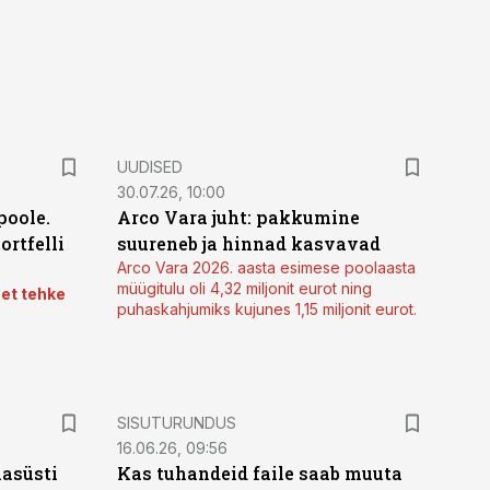
UUDISED
30.07.26, 10:00
poole.
Arco Vara juht: pakkumine
ortfelli
suureneb ja hinnad kasvavad
Arco Vara 2026. aasta esimese poolaasta
müügitulu oli 4,32 miljonit eurot ning
 et tehke
puhaskahjumiks kujunes 1,15 miljonit eurot.
ST
SISUTURUNDUS
16.06.26, 09:56
hasüsti
Kas tuhandeid faile saab muuta