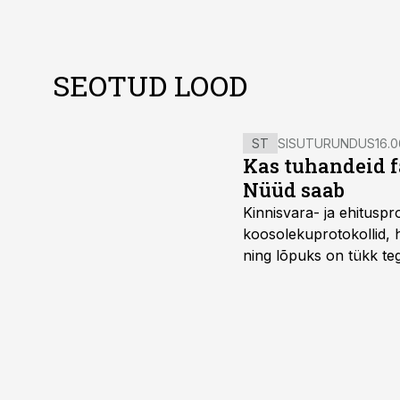
SEOTUD LOOD
ST
SISUTURUNDUS
16.0
Kas tuhandeid f
Nüüd saab
Kinnisvara- ja ehitusp
koosolekuprotokollid, 
ning lõpuks on tükk teg
kordades lihtsam.