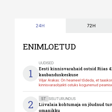
24H
72H
ENIMLOETUD
UUDISED
Eesti kinnisvarahaid ostsid Riias 
1
kaubanduskeskuse
Viljar Arakas: On heameel tõdeda, et taasko
kinnisvaraobjekti ostuks kogunenud peamisel
ST
SISUTURUNDUS
2
Liivalaia kohtumaja on jõudnud turu
omanikku