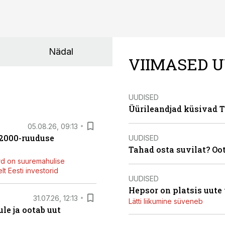
Nädal
VIIMASED U
UUDISED
Üürileandjad küsivad Ta
05.08.26, 09:13
42000-ruuduse
UUDISED
Tahad osta suvilat? Oo
rd on suuremahulise
t Eesti investorid
UUDISED
Hepsor on platsis uute
31.07.26, 12:13
Lätti liikumine süveneb
le ja ootab uut