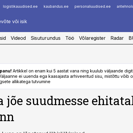
logistikauudised.ee
kaubandus.ee
personaliuudised.ee
aritehno
Infopank
Radar
sid
Videod
Sisuturundus
Töö
Võlaregister
Radar
B
panu!
Artikkel on enam kui 5 aastat vana ning kuulub väljaande digi
. Väljaanne ei uuenda ega kaasajasta arhiveeritud sisu, mistõttu võib ol
sete allikatega tutvumine
 jõe suudmesse ehitata
inn