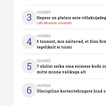
UUDISED
3
Hepsor on platsis uute võlakirjade
Lätti liikumine süveneb
UUDISED
4
5 tunnust, mis näitavad, et Sinu fi
tegelikult ei toimi
UUDISED
5
7 olulist seika oma esimese kodu o
mitte minna valikuga alt
UUDISED
6
Üleriigiline korteritehingute hind 