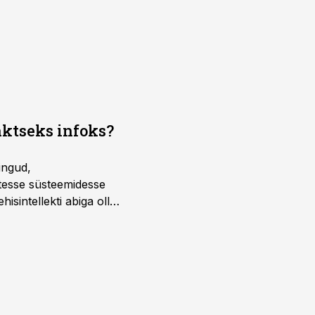
aktseks infoks?
ingud,
atesse süsteemidesse
isintellekti abiga olla