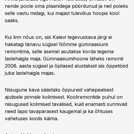
nende poole oma plaanidega pöördunud ja neil poleks
selle vastu midagi, kui majast tulevikus hoopis kool
saaks.
Kui linn nõus on, siis Kalevi tegevuskava järgi ei
hakatagi tänavu sügisel Nõmme gümnaasiumi
remontima, selle asemel asutakse korda tegema
lastehaigla maja. Gümnaasiumihoone läheks remonti
2008. aasta sügisel ja õpilased alustaksid siis õppetööd
juba lastehaigla majas.
Niisugune kava säästaks õppureid vahepealsest
ajutisele pinnale kolimisest. Kooliremontide puhul on
niisugused kolimised tavalised, kuid enamasti sunnivad
need lapsi tavapärasest kaugemal ja ka õhtuses
vahetuses koolis käima.