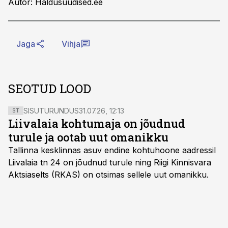
Autor: Haldusuudised.ee
Jaga
Vihja
SEOTUD LOOD
SISUTURUNDUS
31.07.26, 12:13
ST
Liivalaia kohtumaja on jõudnud
turule ja ootab uut omanikku
Tallinna kesklinnas asuv endine kohtuhoone aadressil
Liivalaia tn 24 on jõudnud turule ning Riigi Kinnisvara
Aktsiaselts (RKAS) on otsimas sellele uut omanikku.