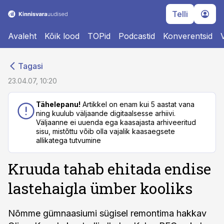
Telli
Avaleht
Kõik lood
TOPid
Podcastid
Konverentsid
cebook
cebook
Tagasi
Twitter)
Twitter)
23.04.07, 10:20
kedIn
kedIn
Tähelepanu!
Artikkel on enam kui 5 aastat vana
ning kuulub väljaande digitaalsesse arhiivi.
ail
ail
Väljaanne ei uuenda ega kaasajasta arhiveeritud
sisu, mistõttu võib olla vajalik kaasaegsete
k
k
allikatega tutvumine
Kruuda tahab ehitada endise
lastehaigla ümber kooliks
Nõmme gümnaasiumi sügisel remontima hakkav