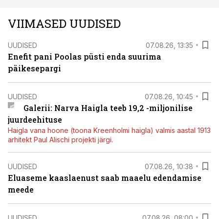
VIIMASED UUDISED
UUDISED
07.08.26, 13:35
Enefit pani Poolas püsti enda suurima
päikesepargi
UUDISED
07.08.26, 10:45
Galerii: Narva Haigla teeb 19,2 -miljonilise
juurdeehituse
Haigla vana hoone (toona Kreenholmi haigla) valmis aastal 1913
arhitekt Paul Alischi projekti järgi.
UUDISED
07.08.26, 10:38
Eluaseme kaaslaenust saab maaelu edendamise
meede
UUDISED
07.08.26, 08:00