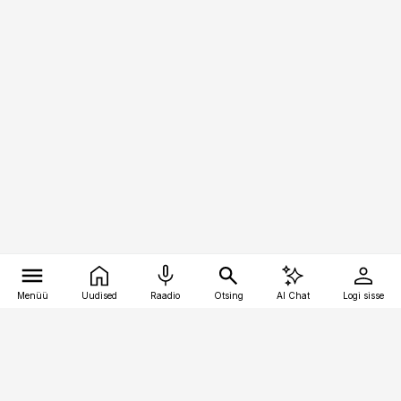
Menüü
Uudised
Raadio
Otsing
AI Chat
Logi sisse
Vana-Lõuna 39/1, 19094 Tallinn
(+372) 667 0111