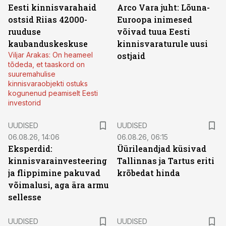
Eesti kinnisvarahaid
Arco Vara juht: Lõuna-
ostsid Riias 42000-
Euroopa inimesed
ruuduse
võivad tuua Eesti
kaubanduskeskuse
kinnisvaraturule uusi
Viljar Arakas: On heameel
ostjaid
tõdeda, et taaskord on
suuremahulise
kinnisvaraobjekti ostuks
kogunenud peamiselt Eesti
investorid
UUDISED
UUDISED
06.08.26, 14:06
06.08.26, 06:15
Eksperdid:
Üürileandjad küsivad
kinnisvarainvesteering
Tallinnas ja Tartus eriti
ja flippimine pakuvad
krõbedat hinda
võimalusi, aga ära armu
sellesse
UUDISED
UUDISED