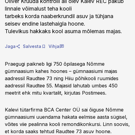
Oliver Kruuda kontrolli all olev Kalev REC pakub
linnale võimalust teha kooli
tarbeks korda naaberkrundil asuv ja tühjana
seisev endine lastehaigla hoone.
Tulevikus hakkaks kool asuma mõlemas majas.
Jaga
Salvesta
Vihja
Praegugi paikneb ligi 750 õpilasega Nõmme
gümnaasium kahes hoones – gümnaasiumi majas
aadressil Raudtee 73 ning Hiiu põhikooli ruumides
aadressil Raudtee 55. Majasid lahutab umbes 450
meetrit ehk mitu kvartalit, kirjutas Postimees.
Kalevi tütarfirma BCA Center OÜ sai õiguse Nõmme
gümnaasiumi uuendama hakata eelmise aasta sügisel,
võites viie pealinna kooli remondikonkursi. Linn soovis,
et korda saaks tehtud Raudtee 73 asuv hoone.