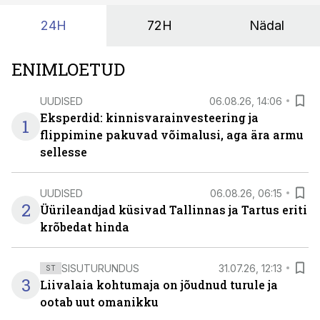
24H
72H
Nädal
ENIMLOETUD
UUDISED
06.08.26, 14:06
Eksperdid: kinnisvarainvesteering ja
1
flippimine pakuvad võimalusi, aga ära armu
sellesse
UUDISED
06.08.26, 06:15
2
Üürileandjad küsivad Tallinnas ja Tartus eriti
krõbedat hinda
SISUTURUNDUS
31.07.26, 12:13
ST
3
Liivalaia kohtumaja on jõudnud turule ja
ootab uut omanikku