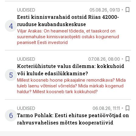
UUDISED
05.08.26, 09:13
Eesti kinnisvarahaid ostsid Riias 42000-
4
ruuduse kaubanduskeskuse
Viljar Arakas: On heameel tõdeda, et taaskord on
suuremahulise kinnisvaraobjekti ostuks kogunenud
peamiselt Eesti investorid
UUDISED
07.08.26, 08:00
Korteriühistute valus dilemma: kokkuhoid
5
või kulude edasilükkamine?
Millest koosneb hoone pikaajaline remondikava? Mida
tuleb laenu võtmisel võrrelda? Mida märkab kogenud
haldur? Millest koosneb tark kokkuhoid?
UUDISED
06.08.26, 11:11
6
Tarmo Pohlak: Eesti ehituse peatöövõtjad on
rahvusvahelises mõttes kooperatiivid