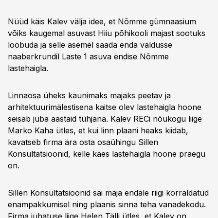
Nüüd käis Kalev välja idee, et Nõmme gümnaasium
võiks kaugemal asuvast Hiiu põhikooli majast sootuks
loobuda ja selle asemel saada enda valdusse
naaberkrundil Laste 1 asuva endise Nõmme
lastehaigla.
Linnaosa üheks kaunimaks majaks peetav ja
arhitektuurimälestisena kaitse olev lastehaigla hoone
seisab juba aastaid tühjana. Kalev RECi nõukogu liige
Marko Kaha ütles, et kui linn plaani heaks kiidab,
kavatseb firma ära osta osaühingu Sillen
Konsultatsioonid, kelle käes lastehaigla hoone praegu
on.
Sillen Konsultatsioonid sai maja endale riigi korraldatud
enampakkumisel ning plaanis sinna teha vanadekodu.
Firma juhatuse liige Helen Tälli ütles, et Kalev on