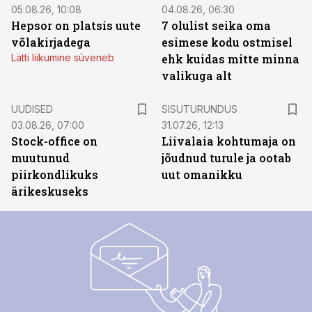
05.08.26, 10:08
04.08.26, 06:30
Hepsor on platsis uute
7 olulist seika oma
võlakirjadega
esimese kodu ostmisel
Lätti liikumine süveneb
ehk kuidas mitte minna
valikuga alt
ST
UUDISED
SISUTURUNDUS
03.08.26, 07:00
31.07.26, 12:13
Stock-office on
Liivalaia kohtumaja on
muutunud
jõudnud turule ja ootab
piirkondlikuks
uut omanikku
ärikeskuseks