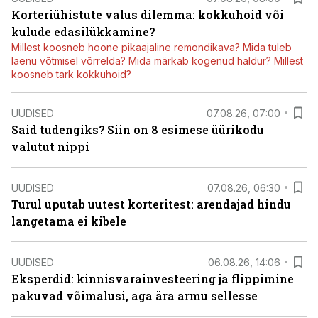
Korteriühistute valus dilemma: kokkuhoid või
kulude edasilükkamine?
Millest koosneb hoone pikaajaline remondikava? Mida tuleb
laenu võtmisel võrrelda? Mida märkab kogenud haldur? Millest
koosneb tark kokkuhoid?
UUDISED
07.08.26, 07:00
Said tudengiks? Siin on 8 esimese üürikodu
valutut nippi
UUDISED
07.08.26, 06:30
Turul uputab uutest korteritest: arendajad hindu
langetama ei kibele
UUDISED
06.08.26, 14:06
Eksperdid: kinnisvarainvesteering ja flippimine
pakuvad võimalusi, aga ära armu sellesse