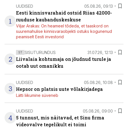
UUDISED
05.08.26, 09:13
Eesti kinnisvarahaid ostsid Riias 42000-
1
ruuduse kaubanduskeskuse
Viljar Arakas: On heameel tõdeda, et taaskord on
suuremahulise kinnisvaraobjekti ostuks kogunenud
peamiselt Eesti investorid
SISUTURUNDUS
31.07.26, 12:13
ST
2
Liivalaia kohtumaja on jõudnud turule ja
ootab uut omanikku
UUDISED
05.08.26, 10:08
3
Hepsor on platsis uute võlakirjadega
Lätti liikumine süveneb
UUDISED
05.08.26, 09:00
4
5 tunnust, mis näitavad, et Sinu firma
videovalve tegelikult ei toimi