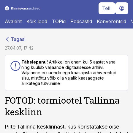
Telli
Avaleht
Kõik lood
TOPid
Podcastid
Konverentsid
cebook
cebook
Tagasi
Twitter)
Twitter)
27.04.07, 17:42
kedIn
kedIn
Tähelepanu!
Artikkel on enam kui 5 aastat vana
ning kuulub väljaande digitaalsesse arhiivi.
ail
ail
Väljaanne ei uuenda ega kaasajasta arhiveeritud
sisu, mistõttu võib olla vajalik kaasaegsete
k
k
allikatega tutvumine
FOTOD: tormiootel Tallinna
kesklinn
Pilte Tallinna kesklinnast, kus koristatakse öise