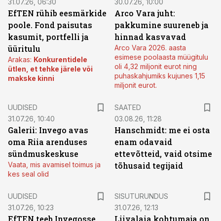
31.07.26, 06:30
30.07.26, 10:00
EfTEN rühib eesmärkide
Arco Vara juht:
poole. Fond paisutas
pakkumine suureneb ja
kasumit, portfelli ja
hinnad kasvavad
üüritulu
Arco Vara 2026. aasta
esimese poolaasta müügitulu
Arakas:
Konkurentidele
oli 4,32 miljonit eurot ning
ütlen, et tehke järele või
puhaskahjumiks kujunes 1,15
makske kinni
miljonit eurot.
UUDISED
SAATED
31.07.26, 10:40
03.08.26, 11:28
Galerii: Invego avas
Hanschmidt: me ei osta
oma Riia arenduses
enam odavaid
sündmuskeskuse
ettevõtteid, vaid otsime
Vaata, mis avamisel toimus ja
tõhusaid tegijaid
kes seal olid
ST
UUDISED
SISUTURUNDUS
31.07.26, 10:23
31.07.26, 12:13
EfTEN teeb Invegosse
Liivalaia kohtumaja on