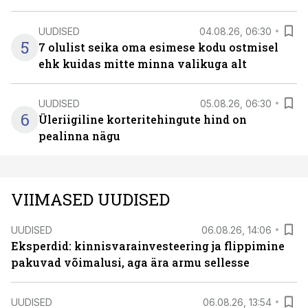
UUDISED
04.08.26, 06:30
5
7 olulist seika oma esimese kodu ostmisel
ehk kuidas mitte minna valikuga alt
UUDISED
05.08.26, 06:30
6
Üleriigiline korteritehingute hind on
pealinna nägu
VIIMASED UUDISED
UUDISED
06.08.26, 14:06
Eksperdid: kinnisvarainvesteering ja flippimine
pakuvad võimalusi, aga ära armu sellesse
UUDISED
06.08.26, 13:54