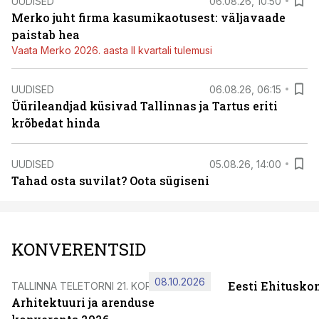
UUDISED
06.08.26, 10:50
Merko juht firma kasumikaotusest: väljavaade
paistab hea
Vaata Merko 2026. aasta II kvartali tulemusi
UUDISED
06.08.26, 06:15
Üürileandjad küsivad Tallinnas ja Tartus eriti
krõbedat hinda
UUDISED
05.08.26, 14:00
Tahad osta suvilat? Oota sügiseni
KONVERENTSID
08.10.2026
Eesti Ehitusko
TALLINNA TELETORNI 21. KORRUSEL
Arhitektuuri ja arenduse