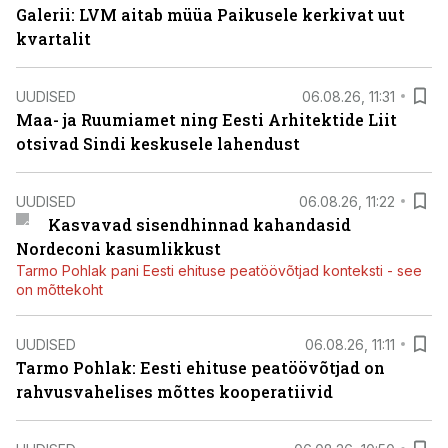
Galerii: LVM aitab müüa Paikusele kerkivat uut
kvartalit
UUDISED
06.08.26, 11:31
Maa- ja Ruumiamet ning Eesti Arhitektide Liit
otsivad Sindi keskusele lahendust
UUDISED
06.08.26, 11:22
Kasvavad sisendhinnad kahandasid
Nordeconi kasumlikkust
Tarmo Pohlak pani Eesti ehituse peatöövõtjad konteksti - see
on mõttekoht
UUDISED
06.08.26, 11:11
Tarmo Pohlak: Eesti ehituse peatöövõtjad on
rahvusvahelises mõttes kooperatiivid