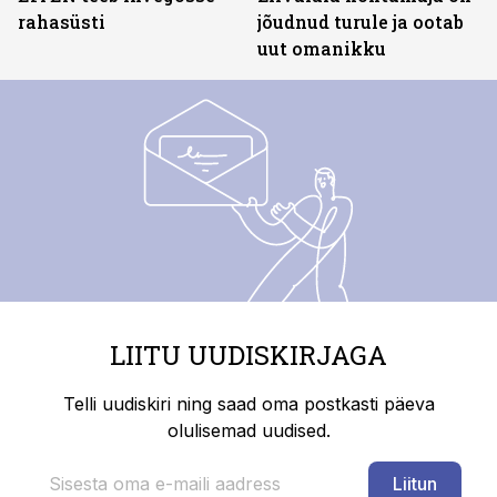
rahasüsti
jõudnud turule ja ootab
uut omanikku
LIITU UUDISKIRJAGA
Telli uudiskiri ning saad oma postkasti päeva
olulisemad uudised.
Liitun