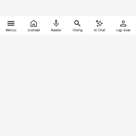
Menüü
Uudised
Raadio
Otsing
AI Chat
Logi sisse
Vana-Lõuna 39/1, 19094 Tallinn
(+372) 667 0111
kinnisvarauudised@kinnisvarauudised.ee
Telli
Reklaam
Firmast
Sisu kasutamisõigused
Ajakirjaniku
eetikakoodeks
Üldtingimused
Privaatsustingimused