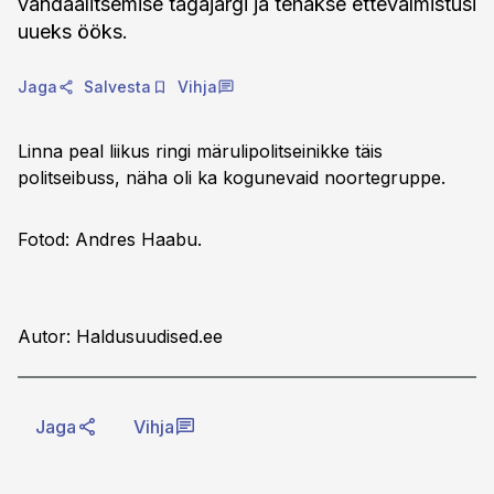
vandaalitsemise tagajärgi ja tehakse ettevalmistusi
uueks ööks.
Jaga
Salvesta
Vihja
Linna peal liikus ringi märulipolitseinikke täis
politseibuss, näha oli ka kogunevaid noortegruppe.
Fotod: Andres Haabu.
Autor: Haldusuudised.ee
Jaga
Vihja