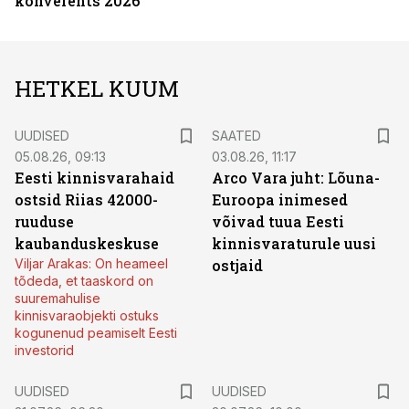
konverents 2026
HETKEL KUUM
UUDISED
SAATED
05.08.26, 09:13
03.08.26, 11:17
Eesti kinnisvarahaid
Arco Vara juht: Lõuna-
ostsid Riias 42000-
Euroopa inimesed
ruuduse
võivad tuua Eesti
kaubanduskeskuse
kinnisvaraturule uusi
Viljar Arakas: On heameel
ostjaid
tõdeda, et taaskord on
suuremahulise
kinnisvaraobjekti ostuks
kogunenud peamiselt Eesti
investorid
UUDISED
UUDISED