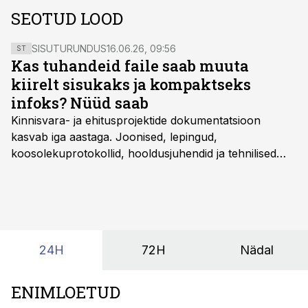
SEOTUD LOOD
SISUTURUNDUS
16.06.26, 09:56
ST
Kas tuhandeid faile saab muuta
kiirelt sisukaks ja kompaktseks
infoks? Nüüd saab
Kinnisvara- ja ehitusprojektide dokumentatsioon
kasvab iga aastaga. Joonised, lepingud,
koosolekuprotokollid, hooldusjuhendid ja tehnilised
kirjeldused kogunevad erinevatesse süsteemidesse
ning lõpuks on tükk tegu, et üldse aru saada, kus
midagi asub. Ent see kõik saab tehisintellekti abiga olla
kordades lihtsam.
24H
72H
Nädal
ENIMLOETUD