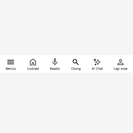
Menüü
Uudised
Raadio
Otsing
AI Chat
Logi sisse
Vana-Lõuna 39/1, 19094 Tallinn
(+372) 667 0111
kinnisvarauudised@kinnisvarauudised.ee
Telli
Reklaam