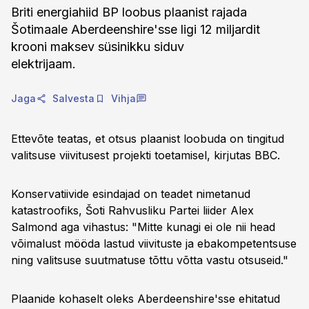
Briti energiahiid BP loobus plaanist rajada
Šotimaale Aberdeenshire'sse ligi 12 miljardit
krooni maksev süsinikku siduv
elektrijaam.
Jaga
Salvesta
Vihja
Ettevõte teatas, et otsus plaanist loobuda on tingitud
valitsuse viivitusest projekti toetamisel, kirjutas BBC.
Konservatiivide esindajad on teadet nimetanud
katastroofiks, Šoti Rahvusliku Partei liider Alex
Salmond aga vihastus: "Mitte kunagi ei ole nii head
võimalust mööda lastud viivituste ja ebakompetentsuse
ning valitsuse suutmatuse tõttu võtta vastu otsuseid."
Plaanide kohaselt oleks Aberdeenshire'sse ehitatud