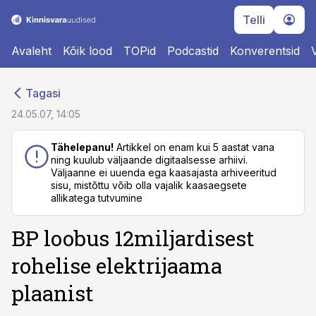
Telli
Avaleht
Kõik lood
TOPid
Podcastid
Konverentsid
cebook
cebook
Tagasi
Twitter)
Twitter)
24.05.07, 14:05
kedIn
kedIn
Tähelepanu!
Artikkel on enam kui 5 aastat vana
ning kuulub väljaande digitaalsesse arhiivi.
ail
ail
Väljaanne ei uuenda ega kaasajasta arhiveeritud
sisu, mistõttu võib olla vajalik kaasaegsete
k
k
allikatega tutvumine
BP loobus 12miljardisest
rohelise elektrijaama
plaanist