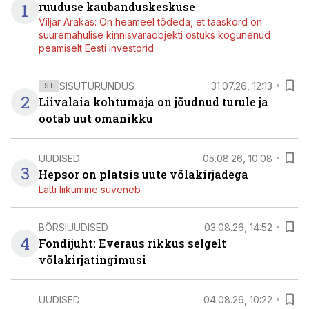
1
ruuduse kaubanduskeskuse
Viljar Arakas: On heameel tõdeda, et taaskord on
suuremahulise kinnisvaraobjekti ostuks kogunenud
peamiselt Eesti investorid
SISUTURUNDUS
31.07.26, 12:13
ST
2
Liivalaia kohtumaja on jõudnud turule ja
ootab uut omanikku
UUDISED
05.08.26, 10:08
3
Hepsor on platsis uute võlakirjadega
Lätti liikumine süveneb
BÖRSIUUDISED
03.08.26, 14:52
4
Fondijuht: Everaus rikkus selgelt
võlakirjatingimusi
UUDISED
04.08.26, 10:22