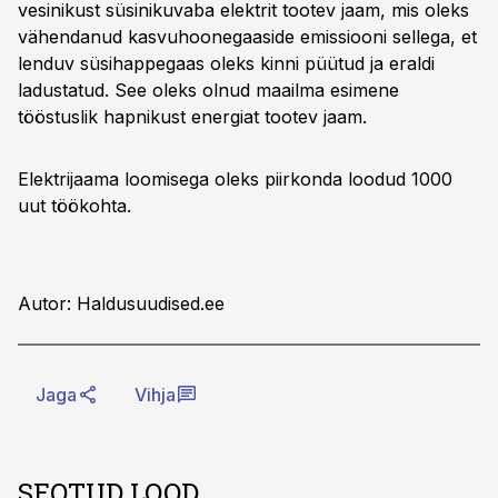
vesinikust süsinikuvaba elektrit tootev jaam, mis oleks
vähendanud kasvuhoonegaaside emissiooni sellega, et
lenduv süsihappegaas oleks kinni püütud ja eraldi
ladustatud. See oleks olnud maailma esimene
tööstuslik hapnikust energiat tootev jaam.
Elektrijaama loomisega oleks piirkonda loodud 1000
uut töökohta.
Autor: Haldusuudised.ee
Jaga
Vihja
SEOTUD LOOD