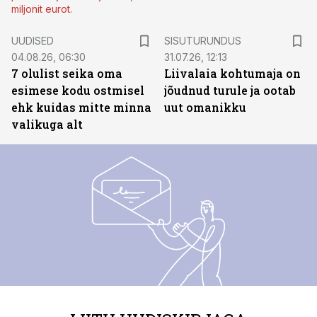
miljonit eurot.
ST
UUDISED
SISUTURUNDUS
04.08.26, 06:30
31.07.26, 12:13
7 olulist seika oma
Liivalaia kohtumaja on
esimese kodu ostmisel
jõudnud turule ja ootab
ehk kuidas mitte minna
uut omanikku
valikuga alt