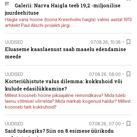
Galerii: Narva Haigla teeb 19,2 -miljonilise
juurdeehituse
Haigla vana hoone (toona Kreenholmi haigla) valmis aastal 1913
arhitekt Paul Alischi projekti järgi.
UUDISED
07.08.26, 10:38
Eluaseme kaaslaenust saab maaelu edendamise
meede
UUDISED
07.08.26, 08:00
Korteriühistute valus dilemma: kokkuhoid või
kulude edasilükkamine?
Millest koosneb hoone pikaajaline remondikava? Mida tuleb
laenu võtmisel võrrelda? Mida märkab kogenud haldur? Millest
koosneb tark kokkuhoid?
UUDISED
07.08.26, 07:00
Said tudengiks? Siin on 8 esimese üürikodu