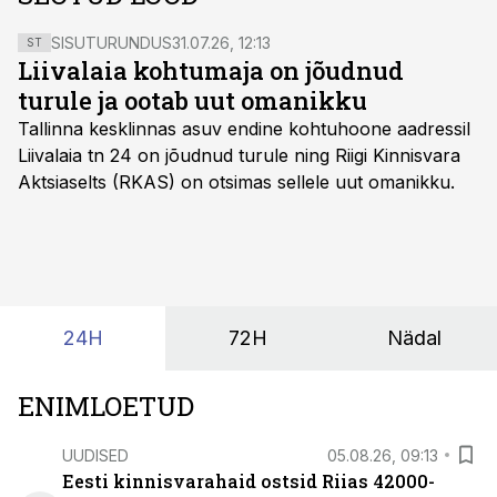
SISUTURUNDUS
31.07.26, 12:13
ST
Liivalaia kohtumaja on jõudnud
turule ja ootab uut omanikku
Tallinna kesklinnas asuv endine kohtuhoone aadressil
Liivalaia tn 24 on jõudnud turule ning Riigi Kinnisvara
Aktsiaselts (RKAS) on otsimas sellele uut omanikku.
24H
72H
Nädal
ENIMLOETUD
UUDISED
05.08.26, 09:13
Eesti kinnisvarahaid ostsid Riias 42000-