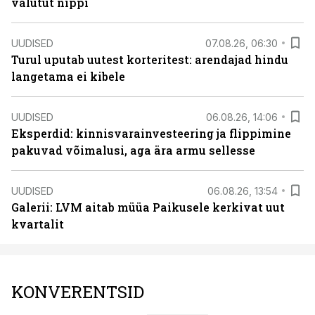
valutut nippi
UUDISED
07.08.26, 06:30
Turul uputab uutest korteritest: arendajad hindu
langetama ei kibele
UUDISED
06.08.26, 14:06
Eksperdid: kinnisvarainvesteering ja flippimine
pakuvad võimalusi, aga ära armu sellesse
UUDISED
06.08.26, 13:54
Galerii: LVM aitab müüa Paikusele kerkivat uut
kvartalit
KONVERENTSID