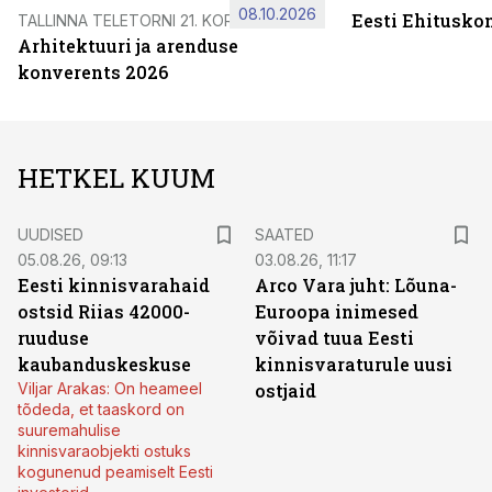
08.10.2026
Eesti Ehitusko
TALLINNA TELETORNI 21. KORRUSEL
Arhitektuuri ja arenduse
konverents 2026
HETKEL KUUM
UUDISED
SAATED
05.08.26, 09:13
03.08.26, 11:17
Eesti kinnisvarahaid
Arco Vara juht: Lõuna-
ostsid Riias 42000-
Euroopa inimesed
ruuduse
võivad tuua Eesti
kaubanduskeskuse
kinnisvaraturule uusi
Viljar Arakas: On heameel
ostjaid
tõdeda, et taaskord on
suuremahulise
kinnisvaraobjekti ostuks
kogunenud peamiselt Eesti