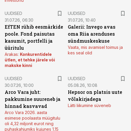
investorid
UUDISED
UUDISED
31.07.26, 06:30
31.07.26, 10:40
EfTEN rühib eesmärkide
Galerii: Invego avas
poole. Fond paisutas
oma Riia arenduses
kasumit, portfelli ja
sündmuskeskuse
üüritulu
Vaata, mis avamisel toimus ja
kes seal olid
Arakas:
Konkurentidele
ütlen, et tehke järele või
makske kinni
UUDISED
UUDISED
30.07.26, 10:00
05.08.26, 10:08
Arco Vara juht:
Hepsor on platsis uute
pakkumine suureneb ja
võlakirjadega
hinnad kasvavad
Lätti liikumine süveneb
Arco Vara 2026. aasta
esimese poolaasta müügitulu
oli 4,32 miljonit eurot ning
puhaskahjumiks kujunes 1,15