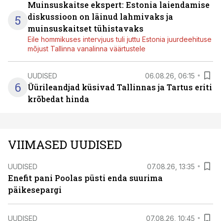
Muinsuskaitse ekspert: Estonia laiendamise
diskussioon on läinud lahmivaks ja
5
muinsuskaitset tühistavaks
Eile hommikuses intervjuus tuli juttu Estonia juurdeehituse
mõjust Tallinna vanalinna väärtustele
UUDISED
06.08.26, 06:15
6
Üürileandjad küsivad Tallinnas ja Tartus eriti
krõbedat hinda
VIIMASED UUDISED
UUDISED
07.08.26, 13:35
Enefit pani Poolas püsti enda suurima
päikesepargi
UUDISED
07.08.26, 10:45