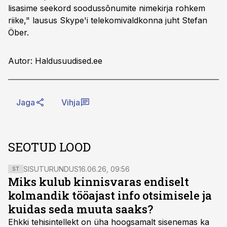
lisasime seekord soodussõnumite nimekirja rohkem
riike," lausus Skype'i telekomivaldkonna juht Stefan
Öber.
Autor: Haldusuudised.ee
Jaga
Vihja
SEOTUD LOOD
SISUTURUNDUS
16.06.26, 09:56
ST
Miks kulub kinnisvaras endiselt
kolmandik tööajast info otsimisele ja
kuidas seda muuta saaks?
Ehkki tehisintellekt on üha hoogsamalt sisenemas ka