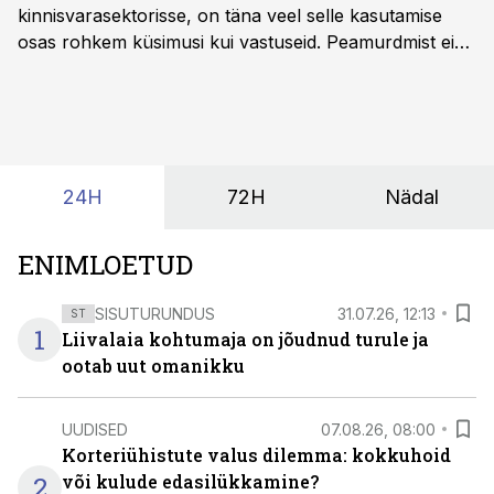
kinnisvarasektorisse, on täna veel selle kasutamise
osas rohkem küsimusi kui vastuseid. Peamurdmist ei
tekita niivõrd see, millist AI-lahendust kasutada, vaid
kas ettevõtte andmed on üldse sellisel kujul olemas, et
tehisintellekt neist midagi mõistlikku välja lugeda
suudaks.
24H
72H
Nädal
ENIMLOETUD
SISUTURUNDUS
31.07.26, 12:13
ST
1
Liivalaia kohtumaja on jõudnud turule ja
ootab uut omanikku
UUDISED
07.08.26, 08:00
Korteriühistute valus dilemma: kokkuhoid
2
või kulude edasilükkamine?