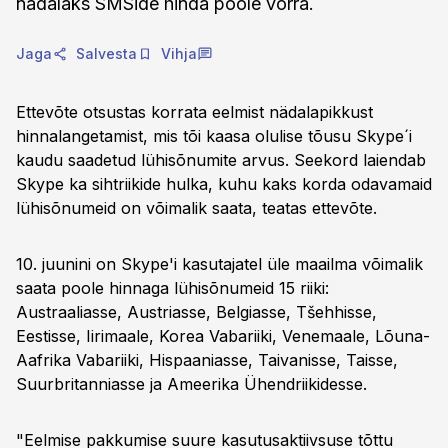
nädalaks SMSide hinda poole võrra.
Jaga
Salvesta
Vihja
Ettevõte otsustas korrata eelmist nädalapikkust
hinnalangetamist, mis tõi kaasa olulise tõusu Skype´i
kaudu saadetud lühisõnumite arvus. Seekord laiendab
Skype ka sihtriikide hulka, kuhu kaks korda odavamaid
lühisõnumeid on võimalik saata, teatas ettevõte.
10. juunini on Skype'i kasutajatel üle maailma võimalik
saata poole hinnaga lühisõnumeid 15 riiki:
Austraaliasse, Austriasse, Belgiasse, Tšehhisse,
Eestisse, Iirimaale, Korea Vabariiki, Venemaale, Lõuna-
Aafrika Vabariiki, Hispaaniasse, Taivanisse, Taisse,
Suurbritanniasse ja Ameerika Ühendriikidesse.
"Eelmise pakkumise suure kasutusaktiivsuse tõttu