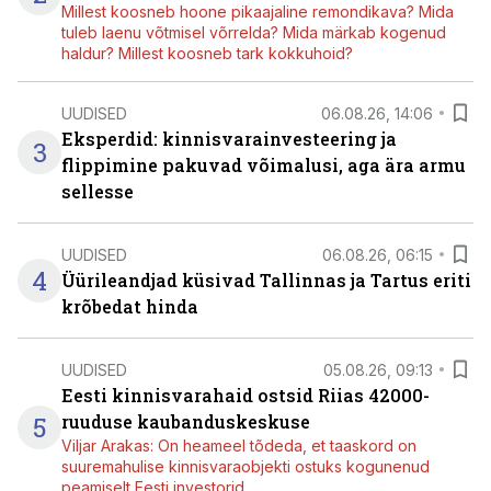
Millest koosneb hoone pikaajaline remondikava? Mida
tuleb laenu võtmisel võrrelda? Mida märkab kogenud
haldur? Millest koosneb tark kokkuhoid?
UUDISED
06.08.26, 14:06
Eksperdid: kinnisvarainvesteering ja
3
flippimine pakuvad võimalusi, aga ära armu
sellesse
UUDISED
06.08.26, 06:15
4
Üürileandjad küsivad Tallinnas ja Tartus eriti
krõbedat hinda
UUDISED
05.08.26, 09:13
Eesti kinnisvarahaid ostsid Riias 42000-
5
ruuduse kaubanduskeskuse
Viljar Arakas: On heameel tõdeda, et taaskord on
suuremahulise kinnisvaraobjekti ostuks kogunenud
peamiselt Eesti investorid