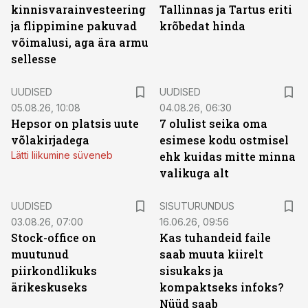
kinnisvarainvesteering
Tallinnas ja Tartus eriti
ja flippimine pakuvad
krõbedat hinda
võimalusi, aga ära armu
sellesse
UUDISED
UUDISED
05.08.26, 10:08
04.08.26, 06:30
Hepsor on platsis uute
7 olulist seika oma
võlakirjadega
esimese kodu ostmisel
Lätti liikumine süveneb
ehk kuidas mitte minna
valikuga alt
ST
UUDISED
SISUTURUNDUS
03.08.26, 07:00
16.06.26, 09:56
Stock-office on
Kas tuhandeid faile
muutunud
saab muuta kiirelt
piirkondlikuks
sisukaks ja
ärikeskuseks
kompaktseks infoks?
Nüüd saab