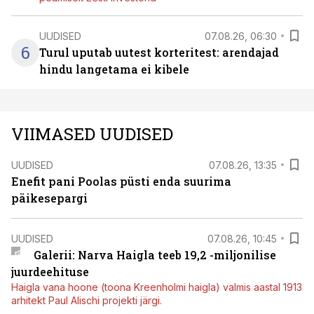
UUDISED
07.08.26, 06:30
6
Turul uputab uutest korteritest: arendajad
hindu langetama ei kibele
VIIMASED UUDISED
UUDISED
07.08.26, 13:35
Enefit pani Poolas püsti enda suurima
päikesepargi
UUDISED
07.08.26, 10:45
Galerii: Narva Haigla teeb 19,2 -miljonilise
juurdeehituse
Haigla vana hoone (toona Kreenholmi haigla) valmis aastal 1913
arhitekt Paul Alischi projekti järgi.