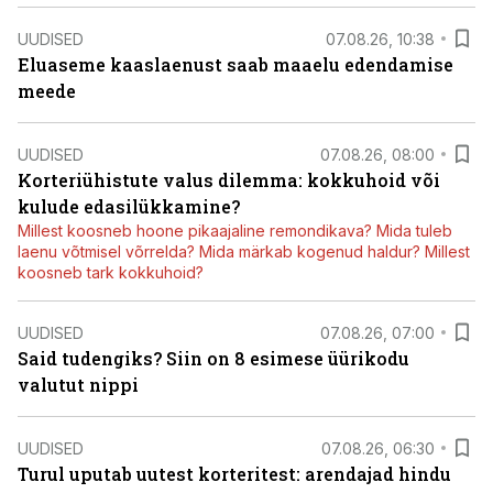
UUDISED
07.08.26, 10:38
Eluaseme kaaslaenust saab maaelu edendamise
meede
UUDISED
07.08.26, 08:00
Korteriühistute valus dilemma: kokkuhoid või
kulude edasilükkamine?
Millest koosneb hoone pikaajaline remondikava? Mida tuleb
laenu võtmisel võrrelda? Mida märkab kogenud haldur? Millest
koosneb tark kokkuhoid?
UUDISED
07.08.26, 07:00
Said tudengiks? Siin on 8 esimese üürikodu
valutut nippi
UUDISED
07.08.26, 06:30
Turul uputab uutest korteritest: arendajad hindu