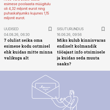
esimese poolaasta müügitulu
oli 4,32 miljonit eurot ning
puhaskahjumiks kujunes 1,15
miljonit eurot.
ST
UUDISED
SISUTURUNDUS
04.08.26, 06:30
16.06.26, 09:56
7 olulist seika oma
Miks kulub kinnisvaras
esimese kodu ostmisel
endiselt kolmandik
ehk kuidas mitte minna
tööajast info otsimisele
valikuga alt
ja kuidas seda muuta
saaks?