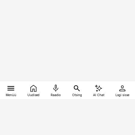
Menüü
Uudised
Raadio
Otsing
AI Chat
Logi sisse
Vana-Lõuna 39/1, 19094 Tallinn
(+372) 667 0111