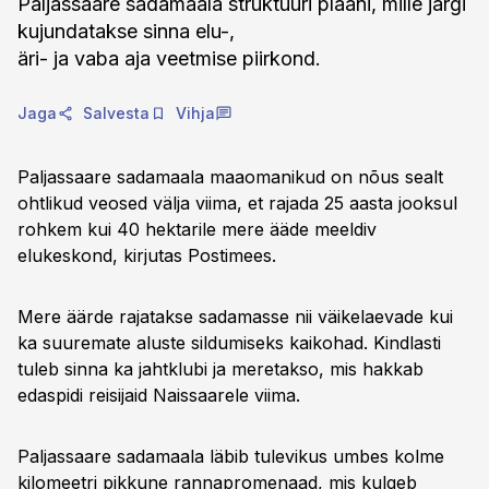
Paljassaare sadamaala struktuuri plaani, mille järgi
kujundatakse sinna elu-,
äri- ja vaba aja veetmise piirkond.
Jaga
Salvesta
Vihja
Paljassaare sadamaala maaomanikud on nõus sealt
ohtlikud veosed välja viima, et rajada 25 aasta jooksul
rohkem kui 40 hektarile mere ääde meeldiv
elukeskond, kirjutas Postimees.
Mere äärde rajatakse sadamasse nii väikelaevade kui
ka suuremate aluste sildumiseks kaikohad. Kindlasti
tuleb sinna ka jahtklubi ja meretakso, mis hakkab
edaspidi reisijaid Naissaarele viima.
Paljassaare sadamaala läbib tulevikus umbes kolme
kilomeetri pikkune rannapromenaad, mis kulgeb