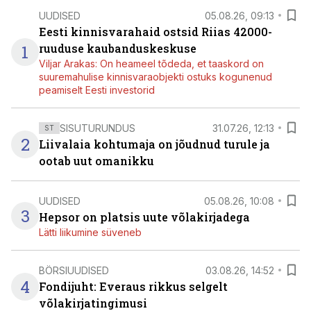
UUDISED
05.08.26, 09:13
Eesti kinnisvarahaid ostsid Riias 42000-
1
ruuduse kaubanduskeskuse
Viljar Arakas: On heameel tõdeda, et taaskord on
suuremahulise kinnisvaraobjekti ostuks kogunenud
peamiselt Eesti investorid
SISUTURUNDUS
31.07.26, 12:13
ST
2
Liivalaia kohtumaja on jõudnud turule ja
ootab uut omanikku
UUDISED
05.08.26, 10:08
3
Hepsor on platsis uute võlakirjadega
Lätti liikumine süveneb
BÖRSIUUDISED
03.08.26, 14:52
4
Fondijuht: Everaus rikkus selgelt
võlakirjatingimusi