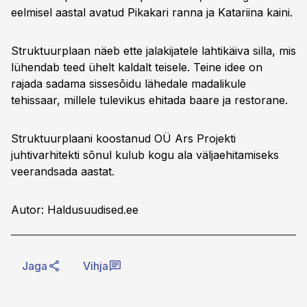
eelmisel aastal avatud Pikakari ranna ja Katariina kaini.
Struktuurplaan näeb ette jalakijatele lahtikäiva silla, mis
lühendab teed ühelt kaldalt teisele. Teine idee on
rajada sadama sissesõidu lähedale madalikule
tehissaar, millele tulevikus ehitada baare ja restorane.
Struktuurplaani koostanud OÜ Ars Projekti
juhtivarhitekti sõnul kulub kogu ala väljaehitamiseks
veerandsada aastat.
Autor: Haldusuudised.ee
Jaga
Vihja