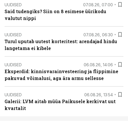
UUDISED
07.08.26, 07:00
Said tudengiks? Siin on 8 esimese üürikodu
valutut nippi
UUDISED
07.08.26, 06:30
Turul uputab uutest korteritest: arendajad hindu
langetama ei kibele
UUDISED
06.08.26, 14:06
Eksperdid: kinnisvarainvesteering ja flippimine
pakuvad võimalusi, aga ära armu sellesse
UUDISED
06.08.26, 13:54
Galerii: LVM aitab müüa Paikusele kerkivat uut
kvartalit