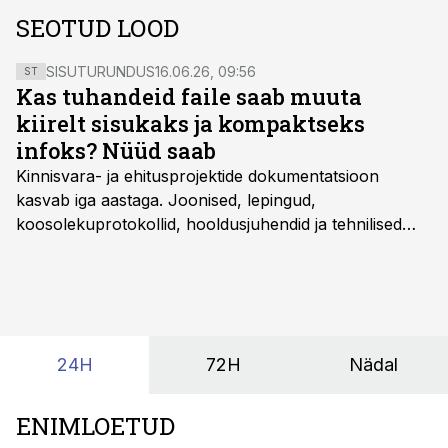
SEOTUD LOOD
SISUTURUNDUS
16.06.26, 09:56
ST
Kas tuhandeid faile saab muuta
kiirelt sisukaks ja kompaktseks
infoks? Nüüd saab
Kinnisvara- ja ehitusprojektide dokumentatsioon
kasvab iga aastaga. Joonised, lepingud,
koosolekuprotokollid, hooldusjuhendid ja tehnilised
kirjeldused kogunevad erinevatesse süsteemidesse
ning lõpuks on tükk tegu, et üldse aru saada, kus
midagi asub. Ent see kõik saab tehisintellekti abiga olla
kordades lihtsam.
24H
72H
Nädal
ENIMLOETUD