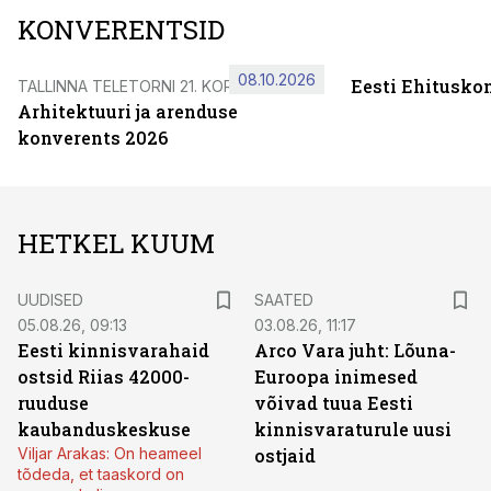
KONVERENTSID
08.10.2026
Eesti Ehitusko
TALLINNA TELETORNI 21. KORRUSEL
Arhitektuuri ja arenduse
konverents 2026
HETKEL KUUM
UUDISED
SAATED
05.08.26, 09:13
03.08.26, 11:17
Eesti kinnisvarahaid
Arco Vara juht: Lõuna-
ostsid Riias 42000-
Euroopa inimesed
ruuduse
võivad tuua Eesti
kaubanduskeskuse
kinnisvaraturule uusi
Viljar Arakas: On heameel
ostjaid
tõdeda, et taaskord on