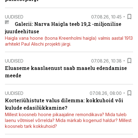
UUDISED
07.08.26, 10:45
Galerii: Narva Haigla teeb 19,2 -miljonilise
juurdeehituse
Haigla vana hoone (toona Kreenholmi haigla) valmis aastal 1913
arhitekt Paul Alischi projekti järgi.
UUDISED
07.08.26, 10:38
Eluaseme kaaslaenust saab maaelu edendamise
meede
UUDISED
07.08.26, 08:00
Korteriühistute valus dilemma: kokkuhoid või
kulude edasilükkamine?
Millest koosneb hoone pikaajaline remondikava? Mida tuleb
laenu võtmisel võrrelda? Mida märkab kogenud haldur? Millest
koosneb tark kokkuhoid?