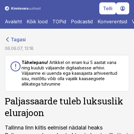
Telli
Avaleht
Kõik lood
TOPid
Podcastid
Konverentsid
cebook
cebook
Tagasi
Twitter)
Twitter)
06.06.07, 13:18
kedIn
kedIn
Tähelepanu!
Artikkel on enam kui 5 aastat vana
ning kuulub väljaande digitaalsesse arhiivi.
ail
ail
Väljaanne ei uuenda ega kaasajasta arhiveeritud
sisu, mistõttu võib olla vajalik kaasaegsete
k
k
allikatega tutvumine
Paljassaarde tuleb luksuslik
elurajoon
Tallinna linn kiitis eelmisel nädalal heaks