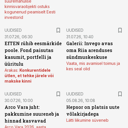
suuremahulise
kinnisvaraobjekti ostuks
kogunenud peamiselt Eesti
investorid
UUDISED
UUDISED
31.07.26, 06:30
31.07.26, 10:40
EfTEN rühib eesmärkide
Galerii: Invego avas
poole. Fond paisutas
oma Riia arenduses
kasumit, portfelli ja
sündmuskeskuse
üüritulu
Vaata, mis avamisel toimus ja
kes seal olid
Arakas:
Konkurentidele
ütlen, et tehke järele või
makske kinni
UUDISED
UUDISED
30.07.26, 10:00
05.08.26, 10:08
Arco Vara juht:
Hepsor on platsis uute
pakkumine suureneb ja
võlakirjadega
hinnad kasvavad
Lätti liikumine süveneb
Arco Vara 2026. aasta