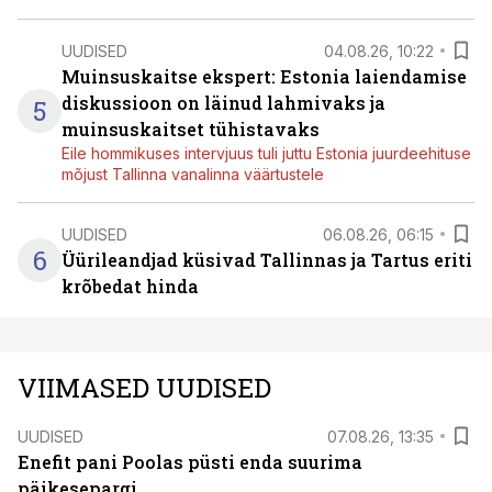
UUDISED
04.08.26, 10:22
Muinsuskaitse ekspert: Estonia laiendamise
diskussioon on läinud lahmivaks ja
5
muinsuskaitset tühistavaks
Eile hommikuses intervjuus tuli juttu Estonia juurdeehituse
mõjust Tallinna vanalinna väärtustele
UUDISED
06.08.26, 06:15
6
Üürileandjad küsivad Tallinnas ja Tartus eriti
krõbedat hinda
VIIMASED UUDISED
UUDISED
07.08.26, 13:35
Enefit pani Poolas püsti enda suurima
päikesepargi