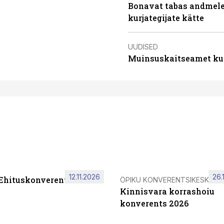
Bonavat tabas andmelek
kurjategijate kätte
UUDISED
Muinsuskaitseamet ku
12.11.2026
26.
 Ehituskonverents 2026
ÖPIKU KONVERENTSIKESKUS
Kinnisvara korrashoiu
konverents 2026