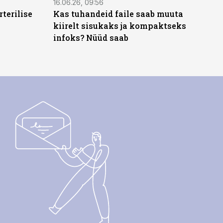
16.06.26, 09:56
terilise
Kas tuhandeid faile saab muuta
kiirelt sisukaks ja kompaktseks
infoks? Nüüd saab