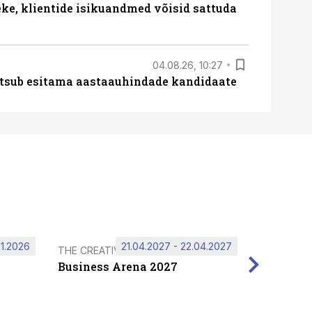
e, klientide isikuandmed võisid sattuda
04.08.26, 10:27
tsub esitama aastaauhindade kandidaate
11.2026
21.04.2027 - 22.04.2027
THE CREATIVE HUB
Business Arena 2027