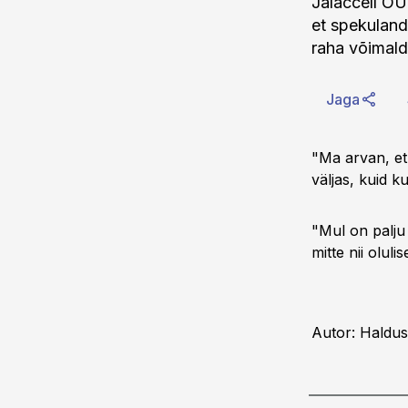
Jalaccell OÜ
et spekulandi
raha võimald
Jaga
"Ma arvan, et 
väljas, kuid ku
"Mul on palju
mitte nii olul
Autor: Haldus