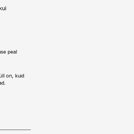
kui
use peal
ll on, kuid
ad.