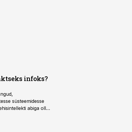
aktseks infoks?
ingud,
atesse süsteemidesse
isintellekti abiga olla