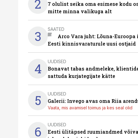
2
7 olulist seika oma esimese kodu o
mitte minna valikuga alt
SAATED
3
Arco Vara juht: Lõuna-Euroopa
Eesti kinnisvaraturule uusi ostjaid
UUDISED
4
Bonavat tabas andmeleke, klientid
sattuda kurjategijate kätte
UUDISED
5
Galerii: Invego avas oma Riia are
Vaata, mis avamisel toimus ja kes seal olid
UUDISED
6
Eesti ülitäpsed ruumiandmed võiva