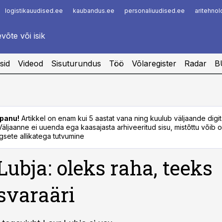
logistikauudised.ee
kaubandus.ee
personaliuudised.ee
aritehno
Infopank
Radar
sid
Videod
Sisuturundus
Töö
Võlaregister
Radar
B
panu!
Artikkel on enam kui 5 aastat vana ning kuulub väljaande digi
. Väljaanne ei uuenda ega kaasajasta arhiveeritud sisu, mistõttu võib ol
sete allikatega tutvumine
Lubja: oleks raha, teeks
svaraäri