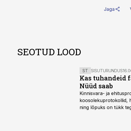
Jaga
SEOTUD LOOD
ST
SISUTURUNDUS
16.0
Kas tuhandeid f
Nüüd saab
Kinnisvara- ja ehitusp
koosolekuprotokollid, 
ning lõpuks on tükk teg
kordades lihtsam.