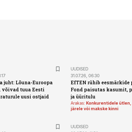
UUDISED
:17
31.07.26, 06:30
a juht: Lõuna-Euroopa
EfTEN rühib eesmärkide 
 võivad tuua Eesti
Fond paisutas kasumit, p
aturule uusi ostjaid
ja üüritulu
Arakas:
Konkurentidele ütlen,
järele või makske kinni
UUDISED