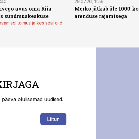
0:40
29.07.26, 11:59
Invego avas oma Riia
Merko jätkab üle 1000-kor
es sündmuskeskuse
arenduse rajamisega
avamisel toimus ja kes seal olid
KIRJAGA
ti päeva olulisemad uudised.
Liitun