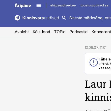
ehitusuudised.ee
toostusuudised.ee
kaubandus.ee
imelineajalugu.ee
logistikauudised.ee
imelineteadus.ee
Avaleht
Kõik lood
TOPid
Podcastid
Konverent
cebook
cebook
13.06.07, 11:01
Twitter)
Twitter)
Tähele
kedIn
kedIn
arhiivi
kaasaeg
ail
ail
Laur 
k
k
kinni