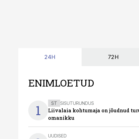
24H
72H
ENIMLOETUD
ST
SISUTURUNDUS
1
Liivalaia kohtumaja on jõudnud turu
omanikku
UUDISED