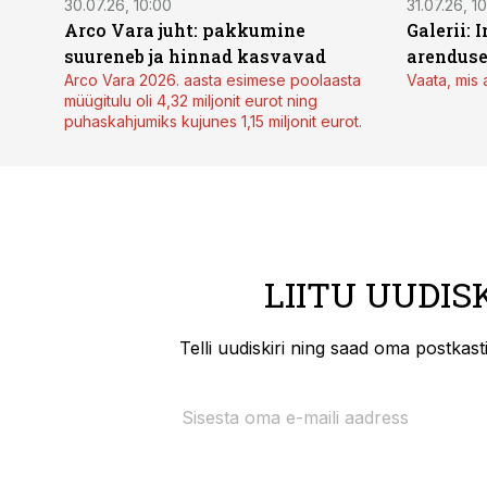
30.07.26, 10:00
31.07.26, 1
Arco Vara juht: pakkumine
Galerii: 
suureneb ja hinnad kasvavad
arendus
Arco Vara 2026. aasta esimese poolaasta
Vaata, mis 
müügitulu oli 4,32 miljonit eurot ning
puhaskahjumiks kujunes 1,15 miljonit eurot.
LIITU UUDIS
Telli uudiskiri ning saad oma postkas