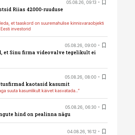
05.08.26, 09:13
stsid Riias 42000-ruuduse
deda, et taaskord on suuremahulise kinnisvaraobjekti
esti investorid
05.08.26, 09:00
, et Sinu firma videovalve tegelikult ei
05.08.26, 08:00
itusfirmad kaotasid kasumit
aga suuta kasumlikult käivet kasvatada...”
05.08.26, 06:30
hingute hind on pealinna nägu
04.08.26, 16:12