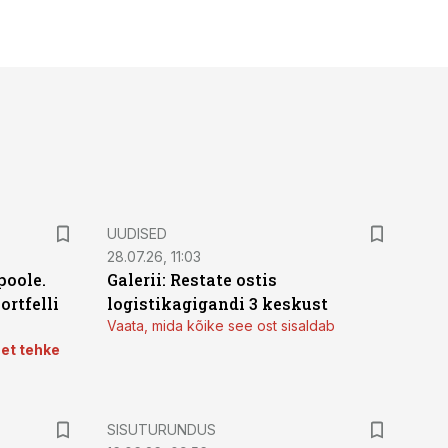
UUDISED
28.07.26, 11:03
poole.
Galerii: Restate ostis
ortfelli
logistikagigandi 3 keskust
Vaata, mida kõike see ost sisaldab
 et tehke
ST
SISUTURUNDUS