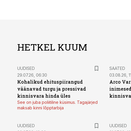
HETKEL KUUM
UUDISED
SAATED
29.07.26, 06:30
03.08.26, 11
Kohalikud ehituspiirangud
Arco Var
väänavad turgu ja pressivad
inimesed
kinnisvara hinda üles
kinnisvar
See on juba poliitiline küsimus. Tagajärjed
maksab kinni lõpptarbija
UUDISED
UUDISED