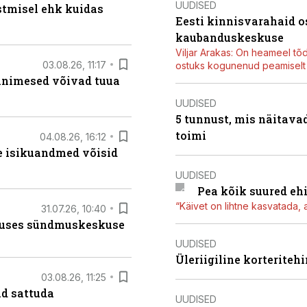
UUDISED
stmisel ehk kuidas
Eesti kinnisvarahaid o
kaubanduskeskuse
Viljar Arakas: On heameel tõ
03.08.26, 11:17
ostuks kogunenud peamiselt E
 inimesed võivad tuua
UUDISED
5 tunnust, mis näitavad
toimi
04.08.26, 16:12
e isikuandmed võisid
UUDISED
Pea kõik suured eh
“Käivet on lihtne kasvatada, 
31.07.26, 10:40
nduses sündmuskeskuse
UUDISED
Üleriigiline korterite
03.08.26, 11:25
d sattuda
UUDISED