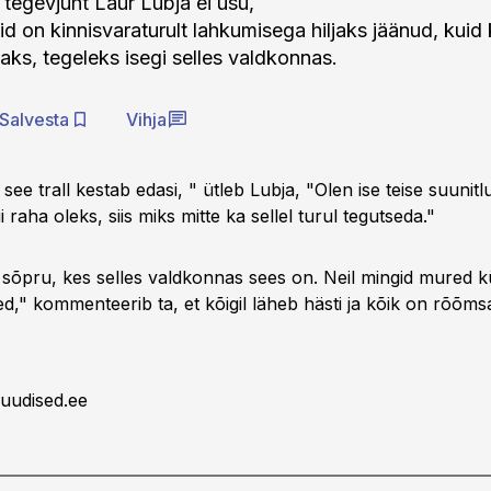
 tegevjuht Laur Lubja ei usu,
d on kinnisvaraturult lahkumisega hiljaks jäänud, kuid 
aks, tegeleks isegi selles valdkonnas.
Salvesta
Vihja
see trall kestab edasi, " ütleb Lubja, "Olen ise teise suunitl
i raha oleks, siis miks mitte ka sellel turul tegutseda."
 sõpru, kes selles valdkonnas sees on. Neil mingid mured kü
ised," kommenteerib ta, et kõigil läheb hästi ja kõik on rõõms
uudised.ee