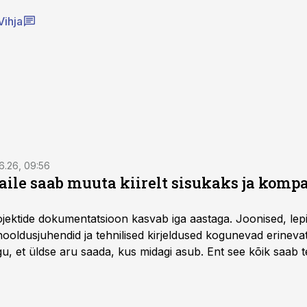
Vihja
6.26, 09:56
aile saab muuta kiirelt sisukaks ja komp
rojektide dokumentatsioon kasvab iga aastaga. Joonised, lep
hooldusjuhendid ja tehnilised kirjeldused kogunevad erinev
u, et üldse aru saada, kus midagi asub. Ent see kõik saab teh