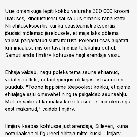
Uue omanikuga lepiti kokku valuraha 300 000 krooni
ulatuses, kindlustusest sai ka uus omanik raha kätte.
Nii ehitusekspertiis kui ka päästeameti ekspertiis
jõudsid mõlemad järeldusele, et maja läks põlema
valesti paigaldatud suitsutorust. Põlengu osas algatati
kriminaalasi, mis on tavaline iga tulekahju puhul.
Samuti andis Ilmjärv kohtusse hagi arendaja vastu.
Ehitaja väidab, nagu poleks tema sauna ehitanud,
viidates sellele, notarilepingus oli kirjas, et saunaahi
puudub. "Toona leppisime tõepoolest kokku, et ajame
ehitajaga asju omavahel ning ta paigaldab saunaahju.
Mul on säilinud ka maksekorraldused, et ma olen ahju
eest maksnud," väidab Ilmjärv.
Ilmjärv kaebas kohtusse just arendaja, Silleveri, kuna
notariaalselt ei figureeri ehitaja mitte kuskil. Ilmjärv