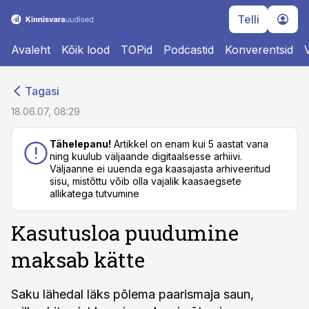
Telli
Avaleht
Kõik lood
TOPid
Podcastid
Konverentsid
cebook
cebook
Tagasi
Twitter)
Twitter)
18.06.07, 08:29
kedIn
kedIn
Tähelepanu!
Artikkel on enam kui 5 aastat vana
ning kuulub väljaande digitaalsesse arhiivi.
ail
ail
Väljaanne ei uuenda ega kaasajasta arhiveeritud
sisu, mistõttu võib olla vajalik kaasaegsete
k
k
allikatega tutvumine
Kasutusloa puudumine
maksab kätte
Saku lähedal läks põlema paarismaja saun,