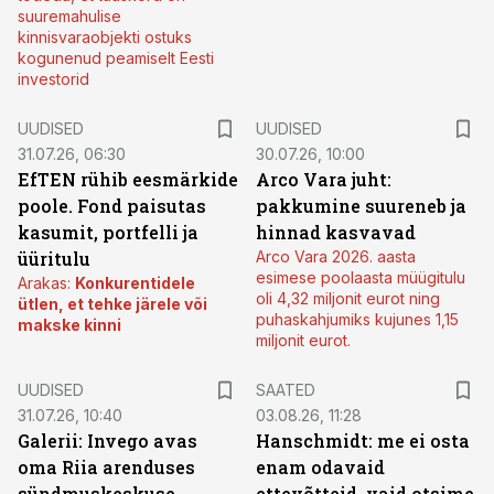
suuremahulise
kinnisvaraobjekti ostuks
kogunenud peamiselt Eesti
investorid
UUDISED
UUDISED
31.07.26, 06:30
30.07.26, 10:00
EfTEN rühib eesmärkide
Arco Vara juht:
poole. Fond paisutas
pakkumine suureneb ja
kasumit, portfelli ja
hinnad kasvavad
üüritulu
Arco Vara 2026. aasta
esimese poolaasta müügitulu
Arakas:
Konkurentidele
oli 4,32 miljonit eurot ning
ütlen, et tehke järele või
puhaskahjumiks kujunes 1,15
makske kinni
miljonit eurot.
UUDISED
SAATED
31.07.26, 10:40
03.08.26, 11:28
Galerii: Invego avas
Hanschmidt: me ei osta
oma Riia arenduses
enam odavaid
sündmuskeskuse
ettevõtteid, vaid otsime