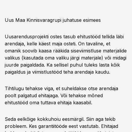
Uus Maa Kinnisvaragrupi juhatuse esimees
Uusarendusprojekti ostes tasub ehitustööd tellida läbi
arendaja, kelle käest maja osteti. On tavaline, et
omanik soovib kaasa rääkida siseviimistluse materjalide
valikus (kasutada oma valiku järgi materjale) või midagi
juurde paigaldada. Ka sellisel puhul tuleks lasta kõik
paigaldus ja viimistlustööd teha arendaja kaudu.
Tihtilugu tehakse viga, et suheldakse otse arendaja
poolt palgatud ehitajaga. Või tehakse mõned
ehitustööd oma tuttava ehitaja kaasabil.
Seda eelkõige kokkuhoiu eesmärgil. Siin aga tekib
probleem. Kes garantiitööde eest vastutab. Ehitajad