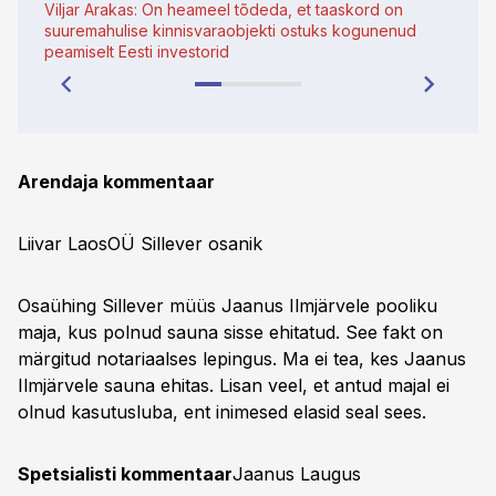
Viljar Arakas: On heameel tõdeda, et taaskord on
ostja
suuremahulise kinnisvaraobjekti ostuks kogunenud
peamiselt Eesti investorid
Arendaja kommentaar
Liivar LaosOÜ Sillever osanik
Osaühing Sillever müüs Jaanus Ilmjärvele pooliku
maja, kus polnud sauna sisse ehitatud. See fakt on
märgitud notariaalses lepingus. Ma ei tea, kes Jaanus
Ilmjärvele sauna ehitas. Lisan veel, et antud majal ei
olnud kasutusluba, ent inimesed elasid seal sees.
Spetsialisti kommentaar
Jaanus Laugus