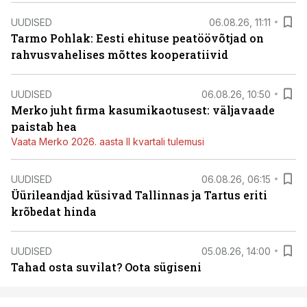
UUDISED
06.08.26, 11:11
Tarmo Pohlak: Eesti ehituse peatöövõtjad on
rahvusvahelises mõttes kooperatiivid
UUDISED
06.08.26, 10:50
Merko juht firma kasumikaotusest: väljavaade
paistab hea
Vaata Merko 2026. aasta II kvartali tulemusi
UUDISED
06.08.26, 06:15
Üürileandjad küsivad Tallinnas ja Tartus eriti
krõbedat hinda
UUDISED
05.08.26, 14:00
Tahad osta suvilat? Oota sügiseni