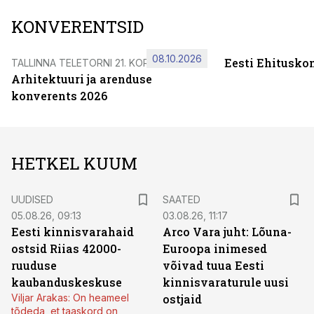
KONVERENTSID
08.10.2026
Eesti Ehitusko
TALLINNA TELETORNI 21. KORRUSEL
Arhitektuuri ja arenduse
konverents 2026
HETKEL KUUM
UUDISED
SAATED
05.08.26, 09:13
03.08.26, 11:17
Eesti kinnisvarahaid
Arco Vara juht: Lõuna-
ostsid Riias 42000-
Euroopa inimesed
ruuduse
võivad tuua Eesti
kaubanduskeskuse
kinnisvaraturule uusi
Viljar Arakas: On heameel
ostjaid
tõdeda, et taaskord on