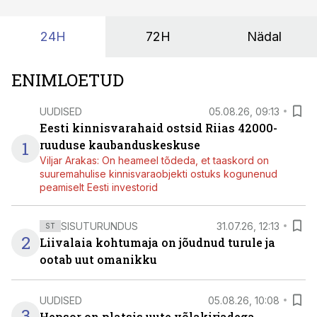
24H
72H
Nädal
ENIMLOETUD
UUDISED
05.08.26, 09:13
Eesti kinnisvarahaid ostsid Riias 42000-
1
ruuduse kaubanduskeskuse
Viljar Arakas: On heameel tõdeda, et taaskord on
suuremahulise kinnisvaraobjekti ostuks kogunenud
peamiselt Eesti investorid
SISUTURUNDUS
31.07.26, 12:13
ST
2
Liivalaia kohtumaja on jõudnud turule ja
ootab uut omanikku
UUDISED
05.08.26, 10:08
3
Hepsor on platsis uute võlakirjadega