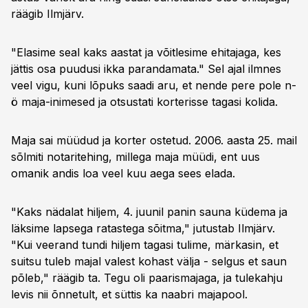
räägib Ilmjärv.
"Elasime seal kaks aastat ja võitlesime ehitajaga, kes
jättis osa puudusi ikka parandamata." Sel ajal ilmnes
veel vigu, kuni lõpuks saadi aru, et nende pere pole n-
ö maja-inimesed ja otsustati korterisse tagasi kolida.
Maja sai müüdud ja korter ostetud. 2006. aasta 25. mail
sõlmiti notaritehing, millega maja müüdi, ent uus
omanik andis loa veel kuu aega sees elada.
"Kaks nädalat hiljem, 4. juunil panin sauna küdema ja
läksime lapsega ratastega sõitma," jutustab Ilmjärv.
"Kui veerand tundi hiljem tagasi tulime, märkasin, et
suitsu tuleb majal valest kohast välja - selgus et saun
põleb," räägib ta. Tegu oli paarismajaga, ja tulekahju
levis nii õnnetult, et süttis ka naabri majapool.