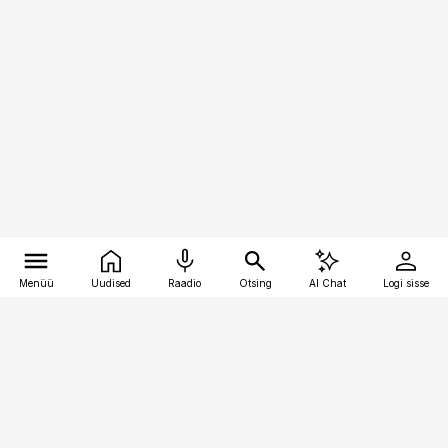
Menüü
Uudised
Raadio
Otsing
AI Chat
Logi sisse
Vana-Lõuna 39/1, 19094 Tallinn
(+372) 667 0111
kinnisvarauudised@kinnisvarauudised.ee