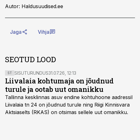
Autor: Haldusuudised.ee
Jaga
Vihja
SEOTUD LOOD
SISUTURUNDUS
31.07.26, 12:13
ST
Liivalaia kohtumaja on jõudnud
turule ja ootab uut omanikku
Tallinna kesklinnas asuv endine kohtuhoone aadressil
Liivalaia tn 24 on jõudnud turule ning Riigi Kinnisvara
Aktsiaselts (RKAS) on otsimas sellele uut omanikku.