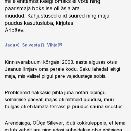
mille ehitamist keegi omaks ei võta ning
paarismaja boks ise oli äsja ära
müüdud. Kahjustused olid suured ning majal
puudus kasutusluba, kirjutas
Äripäev.
Jaga
Salvesta
Vihja
Kinnisvarabuumi kõrgajal 2003. aasta alguses otsis
Jaanus Ilmjärv oma perele kodu. Saku lähedal leitigi
maja, mis välisel pilgul pere vajadustega sobis.
Probleemid hakkasid pihta juba notari lepingu
sõlmimise päeval: majas oli mitmeid puudusi, muu
hulgas oli ehitamata terrass ja puudus sauna sisustus.
Arendajaga, OÜga Sillever, jõuti kokkuleppele, et tema
astub vahelt ära ning edasi suheldakse otse ehitajaga,