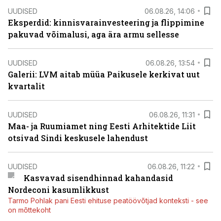
UUDISED
06.08.26, 14:06
Eksperdid: kinnisvarainvesteering ja flippimine
pakuvad võimalusi, aga ära armu sellesse
UUDISED
06.08.26, 13:54
Galerii: LVM aitab müüa Paikusele kerkivat uut
kvartalit
UUDISED
06.08.26, 11:31
Maa- ja Ruumiamet ning Eesti Arhitektide Liit
otsivad Sindi keskusele lahendust
UUDISED
06.08.26, 11:22
Kasvavad sisendhinnad kahandasid
Nordeconi kasumlikkust
Tarmo Pohlak pani Eesti ehituse peatöövõtjad konteksti - see
on mõttekoht