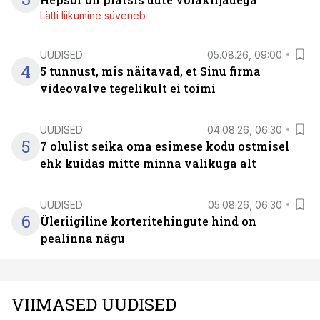
Lätti liikumine süveneb
UUDISED
05.08.26, 09:00
4
5 tunnust, mis näitavad, et Sinu firma
videovalve tegelikult ei toimi
UUDISED
04.08.26, 06:30
5
7 olulist seika oma esimese kodu ostmisel
ehk kuidas mitte minna valikuga alt
UUDISED
05.08.26, 06:30
6
Üleriigiline korteritehingute hind on
pealinna nägu
VIIMASED UUDISED