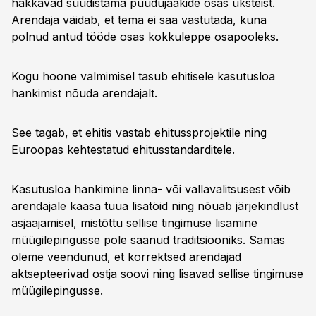
hakkavad süüdistama puudujääkide osas üksteist.
Arendaja väidab, et tema ei saa vastutada, kuna
polnud antud tööde osas kokkuleppe osapooleks.
Kogu hoone valmimisel tasub ehitisele kasutusloa
hankimist nõuda arendajalt.
See tagab, et ehitis vastab ehitussprojektile ning
Euroopas kehtestatud ehitusstandarditele.
Kasutusloa hankimine linna- või vallavalitsusest võib
arendajale kaasa tuua lisatöid ning nõuab järjekindlust
asjaajamisel, mistõttu sellise tingimuse lisamine
müügilepingusse pole saanud traditsiooniks. Samas
oleme veendunud, et korrektsed arendajad
aktsepteerivad ostja soovi ning lisavad sellise tingimuse
müügilepingusse.