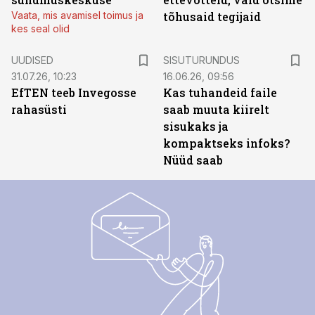
Vaata, mis avamisel toimus ja
tõhusaid tegijaid
kes seal olid
ST
UUDISED
SISUTURUNDUS
31.07.26, 10:23
16.06.26, 09:56
EfTEN teeb Invegosse
Kas tuhandeid faile
rahasüsti
saab muuta kiirelt
sisukaks ja
kompaktseks infoks?
Nüüd saab