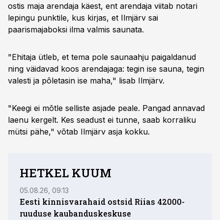
ostis maja arendaja käest, ent arendaja viitab notari
lepingu punktile, kus kirjas, et Ilmjärv sai
paarismajaboksi ilma valmis saunata.
"Ehitaja ütleb, et tema pole saunaahju paigaldanud
ning väidavad koos arendajaga: tegin ise sauna, tegin
valesti ja põletasin ise maha," lisab Ilmjärv.
"Keegi ei mõtle selliste asjade peale. Pangad annavad
laenu kergelt. Kes seadust ei tunne, saab korraliku
mütsi pähe," võtab Ilmjärv asja kokku.
HETKEL KUUM
05.08.26, 09:13
03.08.
Eesti kinnisvarahaid ostsid Riias 42000-
ruuduse kaubanduskeskuse
võiv