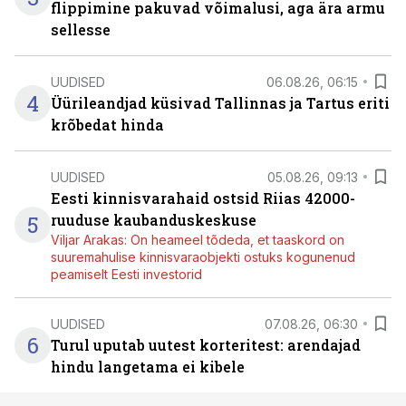
flippimine pakuvad võimalusi, aga ära armu
sellesse
UUDISED
06.08.26, 06:15
4
Üürileandjad küsivad Tallinnas ja Tartus eriti
krõbedat hinda
UUDISED
05.08.26, 09:13
Eesti kinnisvarahaid ostsid Riias 42000-
5
ruuduse kaubanduskeskuse
Viljar Arakas: On heameel tõdeda, et taaskord on
suuremahulise kinnisvaraobjekti ostuks kogunenud
peamiselt Eesti investorid
UUDISED
07.08.26, 06:30
6
Turul uputab uutest korteritest: arendajad
hindu langetama ei kibele