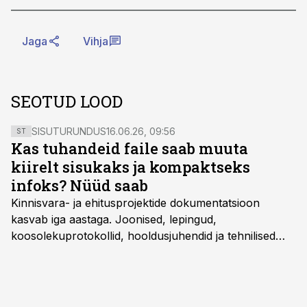
Jaga
Vihja
SEOTUD LOOD
SISUTURUNDUS
16.06.26, 09:56
ST
Kas tuhandeid faile saab muuta
kiirelt sisukaks ja kompaktseks
infoks? Nüüd saab
Kinnisvara- ja ehitusprojektide dokumentatsioon
kasvab iga aastaga. Joonised, lepingud,
koosolekuprotokollid, hooldusjuhendid ja tehnilised
kirjeldused kogunevad erinevatesse süsteemidesse
ning lõpuks on tükk tegu, et üldse aru saada, kus
midagi asub. Ent see kõik saab tehisintellekti abiga olla
kordades lihtsam.