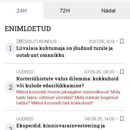
24H
72H
Nädal
ENIMLOETUD
SISUTURUNDUS
31.07.26, 12:13
ST
1
Liivalaia kohtumaja on jõudnud turule ja
ootab uut omanikku
UUDISED
07.08.26, 08:00
Korteriühistute valus dilemma: kokkuhoid
2
või kulude edasilükkamine?
Millest koosneb hoone pikaajaline remondikava? Mida
tuleb laenu võtmisel võrrelda? Mida märkab kogenud
haldur? Millest koosneb tark kokkuhoid?
UUDISED
06.08.26, 14:06
Eksperdid: kinnisvarainvesteering ja
3