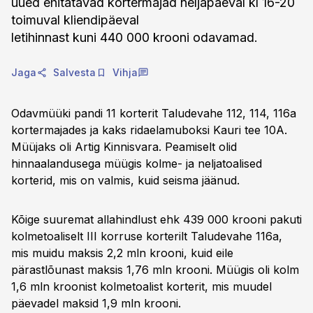
uued ehitatavad kortermajad neljapäeval kl 16-20
toimuval kliendipäeval
letihinnast kuni 440 000 krooni odavamad.
Jaga
Salvesta
Vihja
Odavmüüki pandi 11 korterit Taludevahe 112, 114, 116a
kortermajades ja kaks ridaelamuboksi Kauri tee 10A.
Müüjaks oli Artig Kinnisvara. Peamiselt olid
hinnaalandusega müügis kolme- ja neljatoalised
korterid, mis on valmis, kuid seisma jäänud.
Kõige suuremat allahindlust ehk 439 000 krooni pakuti
kolmetoaliselt III korruse korterilt Taludevahe 116a,
mis muidu maksis 2,2 mln krooni, kuid eile
pärastlõunast maksis 1,76 mln krooni. Müügis oli kolm
1,6 mln kroonist kolmetoalist korterit, mis muudel
päevadel maksid 1,9 mln krooni.