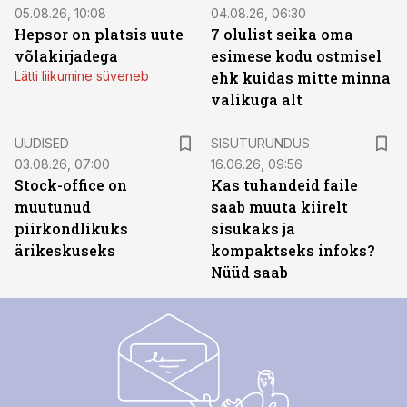
05.08.26, 10:08
04.08.26, 06:30
Hepsor on platsis uute
7 olulist seika oma
võlakirjadega
esimese kodu ostmisel
Lätti liikumine süveneb
ehk kuidas mitte minna
valikuga alt
ST
UUDISED
SISUTURUNDUS
03.08.26, 07:00
16.06.26, 09:56
Stock-office on
Kas tuhandeid faile
muutunud
saab muuta kiirelt
piirkondlikuks
sisukaks ja
ärikeskuseks
kompaktseks infoks?
Nüüd saab