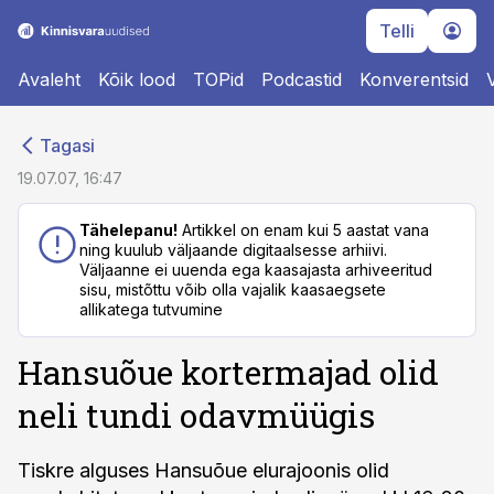
Telli
Avaleht
Kõik lood
TOPid
Podcastid
Konverentsid
cebook
cebook
Tagasi
Twitter)
Twitter)
19.07.07, 16:47
kedIn
kedIn
Tähelepanu!
Artikkel on enam kui 5 aastat vana
ning kuulub väljaande digitaalsesse arhiivi.
ail
ail
Väljaanne ei uuenda ega kaasajasta arhiveeritud
sisu, mistõttu võib olla vajalik kaasaegsete
k
k
allikatega tutvumine
Hansuõue kortermajad olid
neli tundi odavmüügis
Tiskre alguses Hansuõue elurajoonis olid