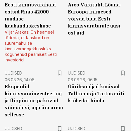
Eesti kinnisvarahaid
Arco Vara juht: Lõuna-
ostsid Riias 42000-
Euroopa inimesed
ruuduse
võivad tuua Eesti
kaubanduskeskuse
kinnisvaraturule uusi
Viljar Arakas: On heameel
ostjaid
tõdeda, et taaskord on
suuremahulise
kinnisvaraobjekti ostuks
kogunenud peamiselt Eesti
investorid
UUDISED
UUDISED
06.08.26, 14:06
06.08.26, 06:15
Eksperdid:
Üürileandjad küsivad
kinnisvarainvesteering
Tallinnas ja Tartus eriti
ja flippimine pakuvad
krõbedat hinda
võimalusi, aga ära armu
sellesse
UUDISED
UUDISED