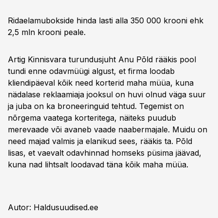
Ridaelamubokside hinda lasti alla 350 000 krooni ehk
2,5 mln krooni peale.
Artig Kinnisvara turundusjuht Anu Põld rääkis pool
tundi enne odavmüügi algust, et firma loodab
kliendipäeval kõik need korterid maha müüa, kuna
nädalase reklaamiaja jooksul on huvi olnud väga suur
ja juba on ka broneeringuid tehtud. Tegemist on
nõrgema vaatega korteritega, näiteks puudub
merevaade või avaneb vaade naabermajale. Muidu on
need majad valmis ja elanikud sees, rääkis ta. Põld
lisas, et vaevalt odavhinnad homseks püsima jäävad,
kuna nad lihtsalt loodavad täna kõik maha müüa.
Autor: Haldusuudised.ee