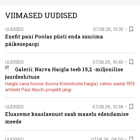
VIIMASED UUDISED
UUDISED
07.08.26, 13:35
Enefit pani Poolas püsti enda suurima
päikesepargi
UUDISED
07.08.26, 10:45
Galerii: Narva Haigla teeb 19,2 -miljonilise
juurdeehituse
Haigla vana hoone (toona Kreenholmi haigla) valmis aastal 1913
arhitekt Paul Alischi projekti järgi.
UUDISED
07.08.26, 10:38
Eluaseme kaaslaenust saab maaelu edendamise
meede
UUDISED
07.08.26, 08:00