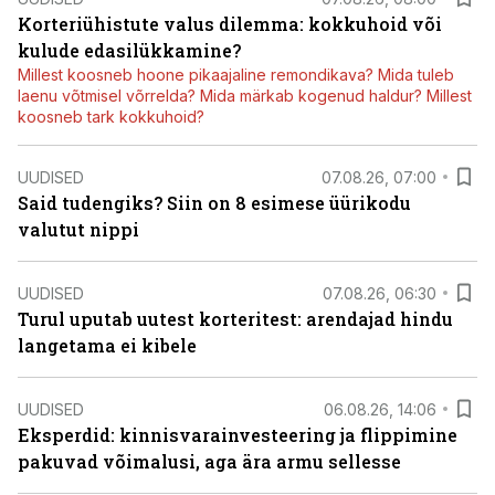
Korteriühistute valus dilemma: kokkuhoid või
kulude edasilükkamine?
Millest koosneb hoone pikaajaline remondikava? Mida tuleb
laenu võtmisel võrrelda? Mida märkab kogenud haldur? Millest
koosneb tark kokkuhoid?
UUDISED
07.08.26, 07:00
Said tudengiks? Siin on 8 esimese üürikodu
valutut nippi
UUDISED
07.08.26, 06:30
Turul uputab uutest korteritest: arendajad hindu
langetama ei kibele
UUDISED
06.08.26, 14:06
Eksperdid: kinnisvarainvesteering ja flippimine
pakuvad võimalusi, aga ära armu sellesse