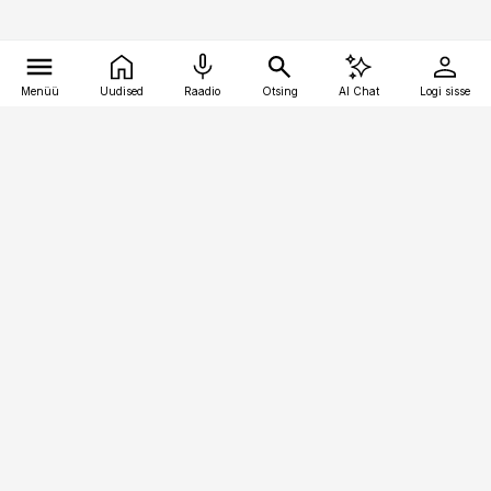
Menüü
Uudised
Raadio
Otsing
AI Chat
Logi sisse
Vana-Lõuna 39/1, 19094 Tallinn
(+372) 667 0111
kinnisvarauudised@kinnisvarauudised.ee
Telli
Reklaam
Firmast
Sisu kasutamisõigused
Ajakirjaniku
eetikakoodeks
Üldtingimused
Privaatsustingimused
Küpsiste poliitika
KKK