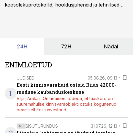
koosolekuprotokollid, hooldusjuhendid ja tehnilised
kirjeldused kogunevad erinevatesse süsteemidesse
ning lõpuks on tükk tegu, et üldse aru saada, kus
midagi asub. Ent see kõik saab tehisintellekti abiga olla
kordades lihtsam.
24H
72H
Nädal
ENIMLOETUD
UUDISED
05.08.26, 09:13
Eesti kinnisvarahaid ostsid Riias 42000-
1
ruuduse kaubanduskeskuse
Viljar Arakas: On heameel tõdeda, et taaskord on
suuremahulise kinnisvaraobjekti ostuks kogunenud
peamiselt Eesti investorid
SISUTURUNDUS
31.07.26, 12:13
ST
Liivalaia kohtumaja on jõudnud turule ja