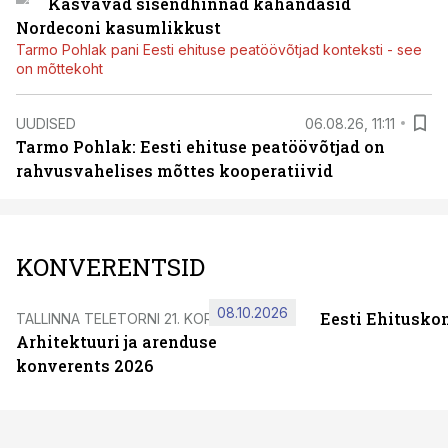
Kasvavad sisendhinnad kahandasid
Nordeconi kasumlikkust
Tarmo Pohlak pani Eesti ehituse peatöövõtjad konteksti - see
on mõttekoht
UUDISED
06.08.26, 11:11
Tarmo Pohlak: Eesti ehituse peatöövõtjad on
rahvusvahelises mõttes kooperatiivid
KONVERENTSID
08.10.2026
Eesti Ehitusko
TALLINNA TELETORNI 21. KORRUSEL
Arhitektuuri ja arenduse
konverents 2026