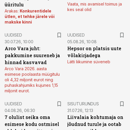
üüritulu
Vaata, mis avamisel toimus ja
kes seal olid
Arakas:
Konkurentidele
ütlen, et tehke järele või
makske kinni
UUDISED
UUDISED
30.07.26, 10:00
05.08.26, 10:08
Arco Vara juht:
Hepsor on platsis uute
pakkumine suureneb ja
võlakirjadega
hinnad kasvavad
Lätti liikumine süveneb
Arco Vara 2026. aasta
esimese poolaasta müügitulu
oli 4,32 miljonit eurot ning
puhaskahjumiks kujunes 1,15
miljonit eurot.
ST
UUDISED
SISUTURUNDUS
04.08.26, 06:30
31.07.26, 12:13
7 olulist seika oma
Liivalaia kohtumaja on
esimese kodu ostmisel
jõudnud turule ja ootab