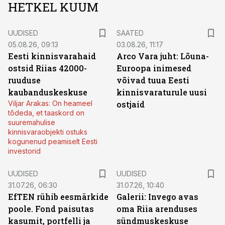
HETKEL KUUM
UUDISED
SAATED
05.08.26, 09:13
03.08.26, 11:17
Eesti kinnisvarahaid
Arco Vara juht: Lõuna-
ostsid Riias 42000-
Euroopa inimesed
ruuduse
võivad tuua Eesti
kaubanduskeskuse
kinnisvaraturule uusi
Viljar Arakas: On heameel
ostjaid
tõdeda, et taaskord on
suuremahulise
kinnisvaraobjekti ostuks
kogunenud peamiselt Eesti
investorid
UUDISED
UUDISED
31.07.26, 06:30
31.07.26, 10:40
EfTEN rühib eesmärkide
Galerii: Invego avas
poole. Fond paisutas
oma Riia arenduses
kasumit, portfelli ja
sündmuskeskuse