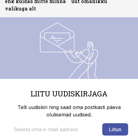
ehk kuidas mitte minna
uut omanikku
valikuga alt
LIITU UUDISKIRJAGA
Telli uudiskiri ning saad oma postkasti päeva
olulisemad uudised.
Liitun