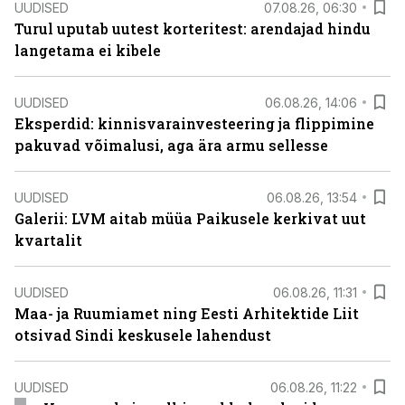
UUDISED
07.08.26, 06:30
Turul uputab uutest korteritest: arendajad hindu
langetama ei kibele
UUDISED
06.08.26, 14:06
Eksperdid: kinnisvarainvesteering ja flippimine
pakuvad võimalusi, aga ära armu sellesse
UUDISED
06.08.26, 13:54
Galerii: LVM aitab müüa Paikusele kerkivat uut
kvartalit
UUDISED
06.08.26, 11:31
Maa- ja Ruumiamet ning Eesti Arhitektide Liit
otsivad Sindi keskusele lahendust
UUDISED
06.08.26, 11:22