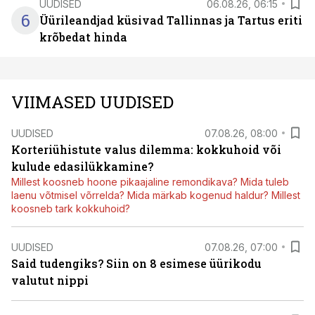
UUDISED
06.08.26, 06:15
6
Üürileandjad küsivad Tallinnas ja Tartus eriti
krõbedat hinda
VIIMASED UUDISED
UUDISED
07.08.26, 08:00
Korteriühistute valus dilemma: kokkuhoid või
kulude edasilükkamine?
Millest koosneb hoone pikaajaline remondikava? Mida tuleb
laenu võtmisel võrrelda? Mida märkab kogenud haldur? Millest
koosneb tark kokkuhoid?
UUDISED
07.08.26, 07:00
Said tudengiks? Siin on 8 esimese üürikodu
valutut nippi