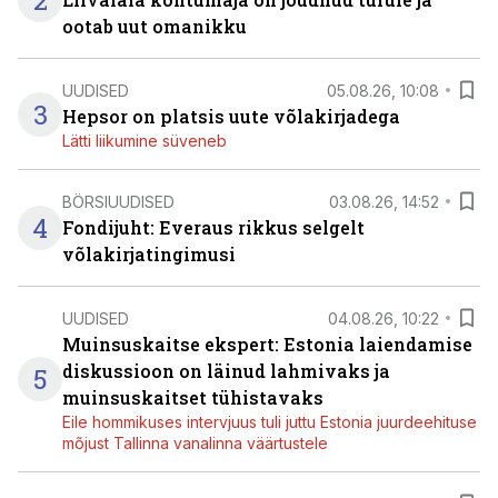
2
ootab uut omanikku
UUDISED
05.08.26, 10:08
3
Hepsor on platsis uute võlakirjadega
Lätti liikumine süveneb
BÖRSIUUDISED
03.08.26, 14:52
4
Fondijuht: Everaus rikkus selgelt
võlakirjatingimusi
UUDISED
04.08.26, 10:22
Muinsuskaitse ekspert: Estonia laiendamise
diskussioon on läinud lahmivaks ja
5
muinsuskaitset tühistavaks
Eile hommikuses intervjuus tuli juttu Estonia juurdeehituse
mõjust Tallinna vanalinna väärtustele