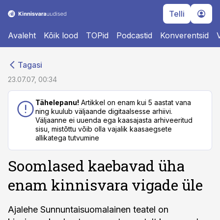
Telli
Avaleht
Kõik lood
TOPid
Podcastid
Konverentsid
cebook
cebook
Tagasi
Twitter)
Twitter)
23.07.07, 00:34
kedIn
kedIn
Tähelepanu!
Artikkel on enam kui 5 aastat vana
ning kuulub väljaande digitaalsesse arhiivi.
ail
ail
Väljaanne ei uuenda ega kaasajasta arhiveeritud
sisu, mistõttu võib olla vajalik kaasaegsete
k
k
allikatega tutvumine
Soomlased kaebavad üha
enam kinnisvara vigade üle
Ajalehe Sunnuntaisuomalainen teatel on