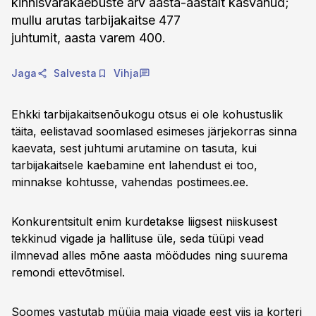
kinnisvarakaebuste arv aasta-aastalt kasvanud;
mullu arutas tarbijakaitse 477
juhtumit, aasta varem 400.
Jaga
Salvesta
Vihja
Ehkki tarbijakaitsenõukogu otsus ei ole kohustuslik
täita, eelistavad soomlased esimeses järjekorras sinna
kaevata, sest juhtumi arutamine on tasuta, kui
tarbijakaitsele kaebamine ent lahendust ei too,
minnakse kohtusse, vahendas postimees.ee.
Konkurentsitult enim kurdetakse liigsest niiskusest
tekkinud vigade ja hallituse üle, seda tüüpi vead
ilmnevad alles mõne aasta möödudes ning suurema
remondi ettevõtmisel.
Soomes vastutab müüja maja vigade eest viis ja korteri