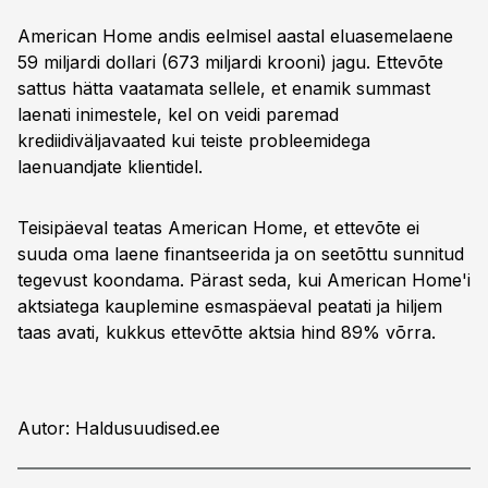
American Home andis eelmisel aastal eluasemelaene
59 miljardi dollari (673 miljardi krooni) jagu. Ettevõte
sattus hätta vaatamata sellele, et enamik summast
laenati inimestele, kel on veidi paremad
krediidiväljavaated kui teiste probleemidega
laenuandjate klientidel.
Teisipäeval teatas American Home, et ettevõte ei
suuda oma laene finantseerida ja on seetõttu sunnitud
tegevust koondama. Pärast seda, kui American Home'i
aktsiatega kauplemine esmaspäeval peatati ja hiljem
taas avati, kukkus ettevõtte aktsia hind 89% võrra.
Autor: Haldusuudised.ee