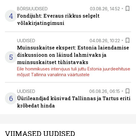
BÖRSIUUDISED
03.08.26, 14:52
4
Fondijuht: Everaus rikkus selgelt
võlakirjatingimusi
UUDISED
04.08.26, 10:22
Muinsuskaitse ekspert: Estonia laiendamise
diskussioon on läinud lahmivaks ja
5
muinsuskaitset tühistavaks
Eile hommikuses intervjuus tuli juttu Estonia juurdeehituse
mõjust Tallinna vanalinna väärtustele
UUDISED
06.08.26, 06:15
6
Üürileandjad küsivad Tallinnas ja Tartus eriti
krõbedat hinda
VIIMASED UUDISED