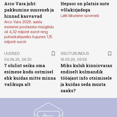
Arco Vara juht:
Hepsor on platsis uute
pakkumine suureneb ja
võlakirjadega
hinnad kasvavad
Lätti liikumine süveneb
Arco Vara 2026. aasta
esimese poolaasta müügitulu
oli 4,32 miljonit eurot ning
puhaskahjumiks kujunes 1,15
miljonit eurot.
ST
UUDISED
SISUTURUNDUS
04.08.26, 06:30
16.06.26, 09:56
7 olulist seika oma
Miks kulub kinnisvaras
esimese kodu ostmisel
endiselt kolmandik
ehk kuidas mitte minna
tööajast info otsimisele
valikuga alt
ja kuidas seda muuta
saaks?