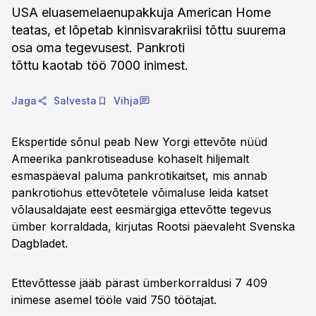
USA eluasemelaenupakkuja American Home
teatas, et lõpetab kinnisvarakriisi tõttu suurema
osa oma tegevusest. Pankroti
tõttu kaotab töö 7000 inimest.
Jaga
Salvesta
Vihja
Ekspertide sõnul peab New Yorgi ettevõte nüüd
Ameerika pankrotiseaduse kohaselt hiljemalt
esmaspäeval paluma pankrotikaitset, mis annab
pankrotiohus ettevõtetele võimaluse leida katset
võlausaldajate eest eesmärgiga ettevõtte tegevus
ümber korraldada, kirjutas Rootsi päevaleht Svenska
Dagbladet.
Ettevõttesse jääb pärast ümberkorraldusi 7 409
inimese asemel tööle vaid 750 töötajat.