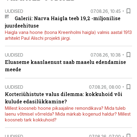
UUDISED
07.08.26, 10:45
Galerii: Narva Haigla teeb 19,2 -miljonilise
juurdeehituse
Haigla vana hoone (toona Kreenholmi haigla) valmis aastal 1913
arhitekt Paul Alischi projekti järgi.
UUDISED
07.08.26, 10:38
Eluaseme kaaslaenust saab maaelu edendamise
meede
UUDISED
07.08.26, 08:00
Korteriühistute valus dilemma: kokkuhoid või
kulude edasilükkamine?
Millest koosneb hoone pikaajaline remondikava? Mida tuleb
laenu võtmisel võrrelda? Mida märkab kogenud haldur? Millest
koosneb tark kokkuhoid?
UUDISED
07.08.26, 07:00