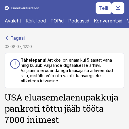
Telli
Avaleht
Kõik lood
TOPid
Podcastid
Konverentsid
cebook
cebook
Tagasi
Twitter)
Twitter)
03.08.07, 12:10
kedIn
kedIn
Tähelepanu!
Artikkel on enam kui 5 aastat vana
ning kuulub väljaande digitaalsesse arhiivi.
ail
ail
Väljaanne ei uuenda ega kaasajasta arhiveeritud
sisu, mistõttu võib olla vajalik kaasaegsete
k
k
allikatega tutvumine
USA eluasemelaenupakkuja
pankroti tõttu jääb tööta
7000 inimest