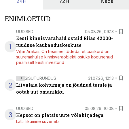
24H
72H
Nädal
ENIMLOETUD
UUDISED
05.08.26, 09:13
Eesti kinnisvarahaid ostsid Riias 42000-
1
ruuduse kaubanduskeskuse
Viljar Arakas: On heameel tõdeda, et taaskord on
suuremahulise kinnisvaraobjekti ostuks kogunenud
peamiselt Eesti investorid
SISUTURUNDUS
31.07.26, 12:13
ST
2
Liivalaia kohtumaja on jõudnud turule ja
ootab uut omanikku
UUDISED
05.08.26, 10:08
3
Hepsor on platsis uute võlakirjadega
Lätti liikumine süveneb