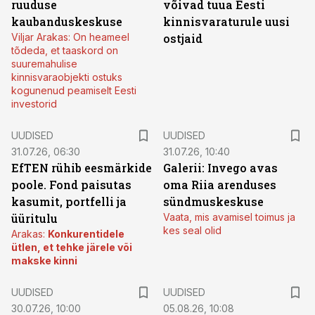
ruuduse
võivad tuua Eesti
kaubanduskeskuse
kinnisvaraturule uusi
Viljar Arakas: On heameel
ostjaid
tõdeda, et taaskord on
suuremahulise
kinnisvaraobjekti ostuks
kogunenud peamiselt Eesti
investorid
UUDISED
UUDISED
31.07.26, 06:30
31.07.26, 10:40
EfTEN rühib eesmärkide
Galerii: Invego avas
poole. Fond paisutas
oma Riia arenduses
kasumit, portfelli ja
sündmuskeskuse
üüritulu
Vaata, mis avamisel toimus ja
kes seal olid
Arakas:
Konkurentidele
ütlen, et tehke järele või
makske kinni
UUDISED
UUDISED
30.07.26, 10:00
05.08.26, 10:08