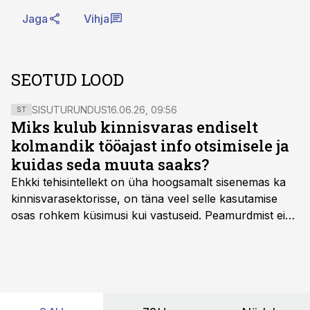
Jaga
Vihja
SEOTUD LOOD
SISUTURUNDUS
16.06.26, 09:56
ST
Miks kulub kinnisvaras endiselt
kolmandik tööajast info otsimisele ja
kuidas seda muuta saaks?
Ehkki tehisintellekt on üha hoogsamalt sisenemas ka
kinnisvarasektorisse, on täna veel selle kasutamise
osas rohkem küsimusi kui vastuseid. Peamurdmist ei
tekita niivõrd see, millist AI-lahendust kasutada, vaid
kas ettevõtte andmed on üldse sellisel kujul olemas, et
tehisintellekt neist midagi mõistlikku välja lugeda
suudaks.