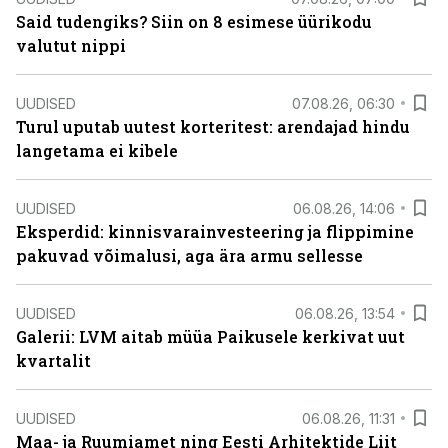
Said tudengiks? Siin on 8 esimese üürikodu
valutut nippi
UUDISED
07.08.26, 06:30
Turul uputab uutest korteritest: arendajad hindu
langetama ei kibele
UUDISED
06.08.26, 14:06
Eksperdid: kinnisvarainvesteering ja flippimine
pakuvad võimalusi, aga ära armu sellesse
UUDISED
06.08.26, 13:54
Galerii: LVM aitab müüa Paikusele kerkivat uut
kvartalit
UUDISED
06.08.26, 11:31
Maa- ja Ruumiamet ning Eesti Arhitektide Liit