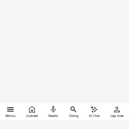
Menüü
Uudised
Raadio
Otsing
AI Chat
Logi sisse