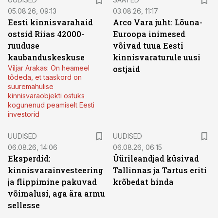
05.08.26, 09:13
03.08.26, 11:17
Eesti kinnisvarahaid
Arco Vara juht: Lõuna-
ostsid Riias 42000-
Euroopa inimesed
ruuduse
võivad tuua Eesti
kaubanduskeskuse
kinnisvaraturule uusi
Viljar Arakas: On heameel
ostjaid
tõdeda, et taaskord on
suuremahulise
kinnisvaraobjekti ostuks
kogunenud peamiselt Eesti
investorid
UUDISED
UUDISED
06.08.26, 14:06
06.08.26, 06:15
Eksperdid:
Üürileandjad küsivad
kinnisvarainvesteering
Tallinnas ja Tartus eriti
ja flippimine pakuvad
krõbedat hinda
võimalusi, aga ära armu
sellesse