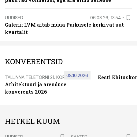
UUDISED
06.08.26, 13:54
Galerii: LVM aitab müüa Paikusele kerkivat uut
kvartalit
KONVERENTSID
08.10.2026
Eesti Ehitusko
TALLINNA TELETORNI 21. KORRUSEL
Arhitektuuri ja arenduse
konverents 2026
HETKEL KUUM
UUDISED
SAATED