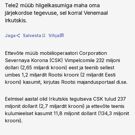
Tele2 müüb hiigelkasumiga maha oma
järjekordse tegevuse, sel korral Venemaal
Irkutskis.
Jaga
Salvesta
Vihja
Ettevõte müüb mobiilioperaatori Corporation
Severnaya Korona (CSK) Vimpelcomile 232 miljoni
dollari (2,65 miljardi krooni) eest ja teenib sellest
umbes 1,2 miljardit Rootsi krooni (2 miljardit Eesti
krooni) kasumit, kirjutas Rootsi majandusportaal di.se.
Eelmisel aastal olid Irkutskis tegutseva CSK tulud 237
miljonit dollarit (2,7 miljardit krooni) ja ettevõte teenis
kulumieelset kasumit 11,8 miljonit dollarit (134,3 miljonit
krooni).