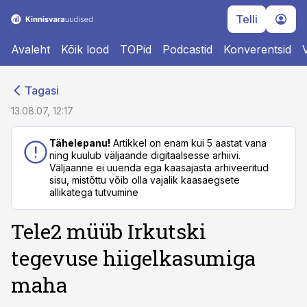
Telli
Avaleht
Kõik lood
TOPid
Podcastid
Konverentsid
cebook
cebook
Tagasi
Twitter)
Twitter)
13.08.07, 12:17
kedIn
kedIn
Tähelepanu!
Artikkel on enam kui 5 aastat vana
ning kuulub väljaande digitaalsesse arhiivi.
ail
ail
Väljaanne ei uuenda ega kaasajasta arhiveeritud
sisu, mistõttu võib olla vajalik kaasaegsete
k
k
allikatega tutvumine
Tele2 müüb Irkutski
tegevuse hiigelkasumiga
maha