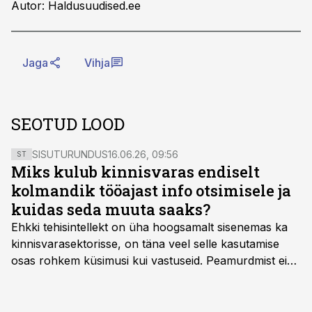
Autor: Haldusuudised.ee
Jaga
Vihja
SEOTUD LOOD
SISUTURUNDUS
16.06.26, 09:56
ST
Miks kulub kinnisvaras endiselt
kolmandik tööajast info otsimisele ja
kuidas seda muuta saaks?
Ehkki tehisintellekt on üha hoogsamalt sisenemas ka
kinnisvarasektorisse, on täna veel selle kasutamise
osas rohkem küsimusi kui vastuseid. Peamurdmist ei
tekita niivõrd see, millist AI-lahendust kasutada, vaid
kas ettevõtte andmed on üldse sellisel kujul olemas, et
tehisintellekt neist midagi mõistlikku välja lugeda