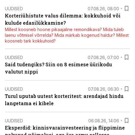
UUDISED
07.08.26, 08:00
Korteriühistute valus dilemma: kokkuhoid või
kulude edasilükkamine?
Millest koosneb hoone pikaajaline remondikava? Mida tuleb
laenu võtmisel võrrelda? Mida märkab kogenud haldur? Millest
koosneb tark kokkuhoid?
UUDISED
07.08.26, 07:00
Said tudengiks? Siin on 8 esimese üürikodu
valutut nippi
UUDISED
07.08.26, 06:30
Turul uputab uutest korteritest: arendajad hindu
langetama ei kibele
UUDISED
06.08.26, 14:06
Eksperdid: kinnisvarainvesteering ja flippimine
pakuvad võimalusi, aga ära armu sellesse