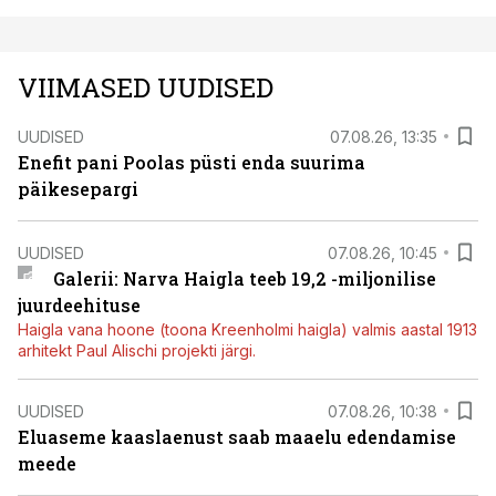
VIIMASED UUDISED
UUDISED
07.08.26, 13:35
Enefit pani Poolas püsti enda suurima
päikesepargi
UUDISED
07.08.26, 10:45
Galerii: Narva Haigla teeb 19,2 -miljonilise
juurdeehituse
Haigla vana hoone (toona Kreenholmi haigla) valmis aastal 1913
arhitekt Paul Alischi projekti järgi.
UUDISED
07.08.26, 10:38
Eluaseme kaaslaenust saab maaelu edendamise
meede