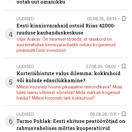
ootab uut omanikku
UUDISED
05.08.26, 09:13
Eesti kinnisvarahaid ostsid Riias 42000-
4
ruuduse kaubanduskeskuse
Viljar Arakas: On heameel tõdeda, et taaskord on
suuremahulise kinnisvaraobjekti ostuks kogunenud
peamiselt Eesti investorid
UUDISED
07.08.26, 08:00
Korteriühistute valus dilemma: kokkuhoid
5
või kulude edasilükkamine?
Millest koosneb hoone pikaajaline remondikava? Mida
tuleb laenu võtmisel võrrelda? Mida märkab kogenud
haldur? Millest koosneb tark kokkuhoid?
UUDISED
06.08.26, 11:11
6
Tarmo Pohlak: Eesti ehituse peatöövõtjad on
rahvusvahelises mõttes kooperatiivid