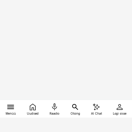
Menüü
Uudised
Raadio
Otsing
AI Chat
Logi sisse