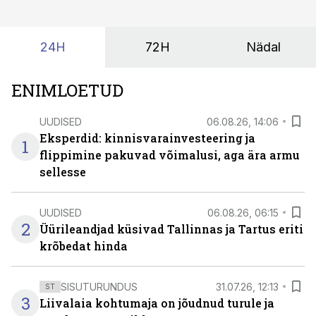
suudaks.
24H
72H
Nädal
ENIMLOETUD
UUDISED
06.08.26, 14:06
Eksperdid: kinnisvarainvesteering ja
1
flippimine pakuvad võimalusi, aga ära armu
sellesse
UUDISED
06.08.26, 06:15
2
Üürileandjad küsivad Tallinnas ja Tartus eriti
krõbedat hinda
SISUTURUNDUS
31.07.26, 12:13
ST
3
Liivalaia kohtumaja on jõudnud turule ja