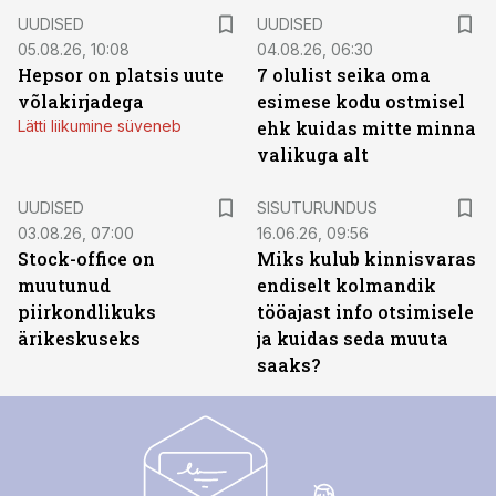
UUDISED
UUDISED
05.08.26, 10:08
04.08.26, 06:30
Hepsor on platsis uute
7 olulist seika oma
võlakirjadega
esimese kodu ostmisel
Lätti liikumine süveneb
ehk kuidas mitte minna
valikuga alt
ST
UUDISED
SISUTURUNDUS
03.08.26, 07:00
16.06.26, 09:56
Stock-office on
Miks kulub kinnisvaras
muutunud
endiselt kolmandik
piirkondlikuks
tööajast info otsimisele
ärikeskuseks
ja kuidas seda muuta
saaks?