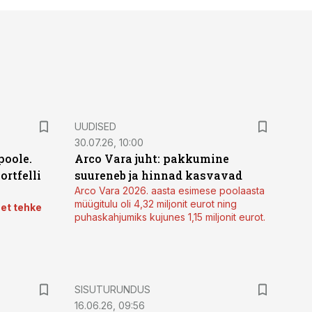
UUDISED
30.07.26, 10:00
poole.
Arco Vara juht: pakkumine
ortfelli
suureneb ja hinnad kasvavad
Arco Vara 2026. aasta esimese poolaasta
müügitulu oli 4,32 miljonit eurot ning
 et tehke
puhaskahjumiks kujunes 1,15 miljonit eurot.
ST
SISUTURUNDUS
16.06.26, 09:56