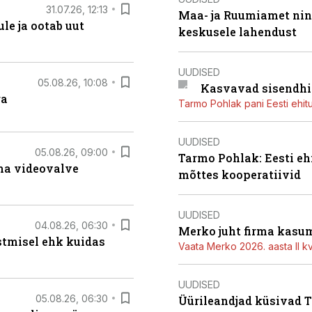
31.07.26, 12:13
Maa- ja Ruumiamet ning
le ja ootab uut
keskusele lahendust
UUDISED
05.08.26, 10:08
Kasvavad sisendhi
ga
Tarmo Pohlak pani Eesti ehit
UUDISED
05.08.26, 09:00
Tarmo Pohlak: Eesti eh
rma videovalve
mõttes kooperatiivid
UUDISED
04.08.26, 06:30
Merko juht firma kasum
stmisel ehk kuidas
Vaata Merko 2026. aasta II kv
UUDISED
05.08.26, 06:30
Üürileandjad küsivad Ta