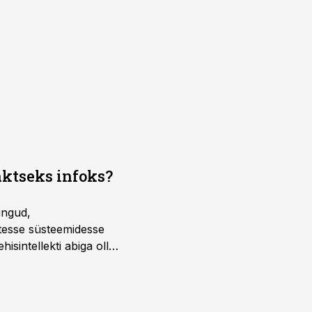
aktseks infoks?
ingud,
atesse süsteemidesse
isintellekti abiga olla