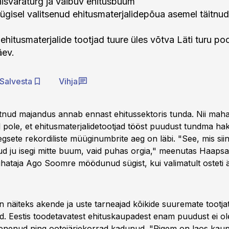
isvaraturg ja vaibuv ehitusbuum
sügisel valitsenud ehitusmaterjalidepõua asemel täitnud
hitusmaterjalide tootjad tuure üles võtva Läti turu poo
äev.
Salvesta
Vihja
ud majandus annab ennast ehitussektoris tunda. Nii maha
l pole, et ehitusmaterjalidetootjad tööst puudust tundma ha
sete rekordiliste müüginumbrite aeg on läbi. "See, mis siin
nud ju isegi mitte buum, vaid puhas orgia," meenutas Haapsa
hataja Ago Soomre möödunud sügist, kui valimatult osteti ä
 näiteks akende ja uste tarneajad kõikide suuremate tootja
. Eestis toodetavatest ehituskaupadest enam puudust ei ol
nenud ning ootejärjekorrad kadunud. "Pigem on laos kaupa