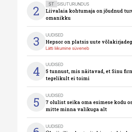
ST
SISUTURUNDUS
2
Liivalaia kohtumaja on jõudnud turu
omanikku
UUDISED
3
Hepsor on platsis uute võlakirjade
Lätti liikumine süveneb
UUDISED
4
5 tunnust, mis näitavad, et Sinu fi
tegelikult ei toimi
UUDISED
5
7 olulist seika oma esimese kodu o
mitte minna valikuga alt
UUDISED
6