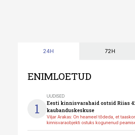
24H
72H
ENIMLOETUD
UUDISED
Eesti kinnisvarahaid ostsid Riias 
1
kaubanduskeskuse
Viljar Arakas: On heameel tõdeda, et taasko
kinnisvaraobjekti ostuks kogunenud peamisel