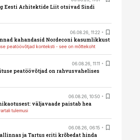
 Eesti Arhitektide Liit otsivad Sindi
06.08.26, 11:22
nnad kahandasid Nordeconi kasumlikkust
use peatöövõtjad konteksti - see on mõttekoht
06.08.26, 11:11
ituse peatöövõtjad on rahvusvahelises
06.08.26, 10:50
ikaotusest: väljavaade paistab hea
artali tulemusi
06.08.26, 06:15
llinnas ja Tartus eriti krõbedat hinda