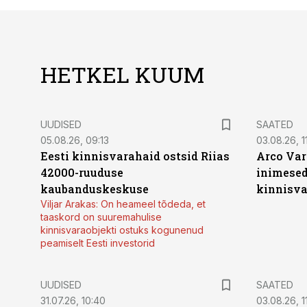
HETKEL KUUM
UUDISED
SAATED
05.08.26, 09:13
03.08.26, 11
Eesti kinnisvarahaid ostsid Riias
Arco Var
42000-ruuduse
inimesed
kaubanduskeskuse
kinnisvar
Viljar Arakas: On heameel tõdeda, et
taaskord on suuremahulise
kinnisvaraobjekti ostuks kogunenud
peamiselt Eesti investorid
UUDISED
SAATED
31.07.26, 10:40
03.08.26, 1