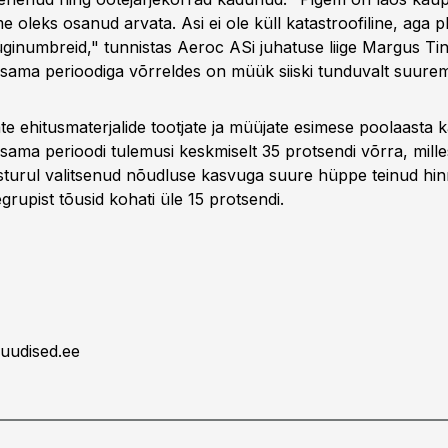
 oleks osanud arvata. Asi ei ole küll katastroofiline, aga p
inumbreid," tunnistas Aeroc ASi juhatuse liige Margus Tint,
 sama perioodiga võrreldes on müük siiski tunduvalt suure
e ehitusmaterjalide tootjate ja müüjate esimese poolaasta k
 sama perioodi tulemusi keskmiselt 35 protsendi võrra, mill
sturul valitsenud nõudluse kasvuga suure hüppe teinud hin
egrupist tõusid kohati üle 15 protsendi.
uudised.ee