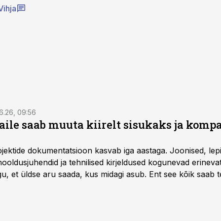
Vihja
6.26, 09:56
aile saab muuta kiirelt sisukaks ja komp
rojektide dokumentatsioon kasvab iga aastaga. Joonised, lep
hooldusjuhendid ja tehnilised kirjeldused kogunevad erinev
u, et üldse aru saada, kus midagi asub. Ent see kõik saab teh