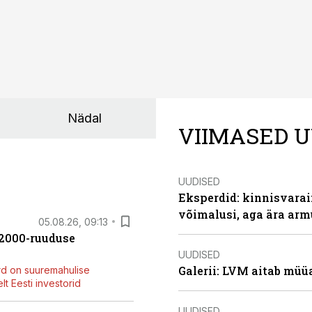
Nädal
VIIMASED U
UUDISED
Eksperdid: kinnisvarai
võimalusi, aga ära arm
05.08.26, 09:13
42000-ruuduse
UUDISED
Galerii: LVM aitab müü
rd on suuremahulise
t Eesti investorid
UUDISED