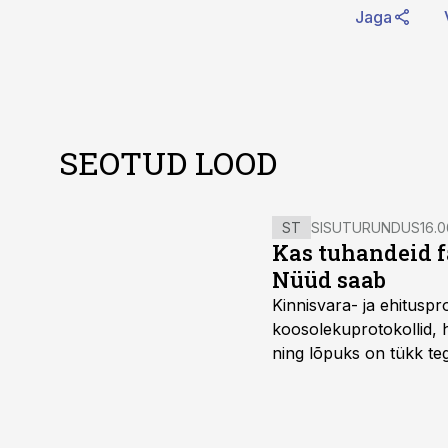
Jaga
SEOTUD LOOD
ST
SISUTURUNDUS
16.0
Kas tuhandeid f
Nüüd saab
Kinnisvara- ja ehitusp
koosolekuprotokollid, 
ning lõpuks on tükk teg
kordades lihtsam.