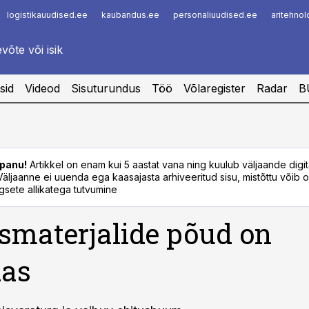
logistikauudised.ee
kaubandus.ee
personaliuudised.ee
aritehno
Infopank
Radar
sid
Videod
Sisuturundus
Töö
Võlaregister
Radar
B
panu!
Artikkel on enam kui 5 aastat vana ning kuulub väljaande digi
. Väljaanne ei uuenda ega kaasajasta arhiveeritud sisu, mistõttu võib ol
sete allikatega tutvumine
smaterjalide põud on
as