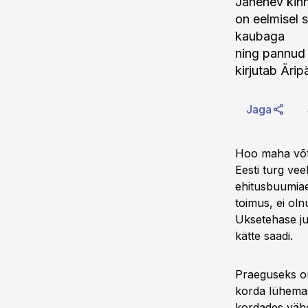
Jahenev kinn
on eelmisel 
kaubaga
ning pannud e
kirjutab Ärip
Jaga
Hoo maha võtn
Eesti turg vee
ehitusbuumiaeg
toimus, ei ol
Uksetehase ju
kätte saadi.
Praeguseks on
korda lühemad
kordades vähe