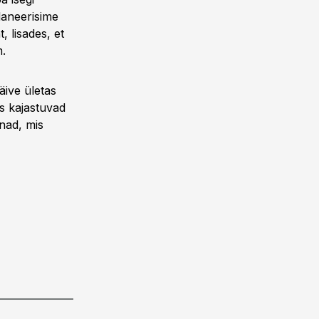
laneerisime
 lisades, et
m.
äive ületas
es kajastuvad
nad, mis