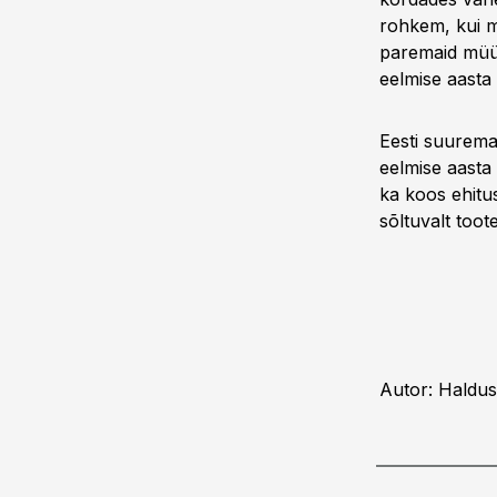
rohkem, kui me
paremaid müüg
eelmise aasta
Eesti suuremat
eelmise aasta
ka koos ehitu
sõltuvalt toot
Autor: Haldus