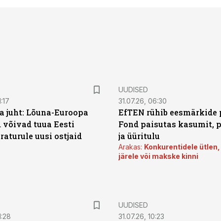
UUDISED
:17
31.07.26, 06:30
a juht: Lõuna-Euroopa
EfTEN rühib eesmärkide 
 võivad tuua Eesti
Fond paisutas kasumit, p
aturule uusi ostjaid
ja üüritulu
Arakas:
Konkurentidele ütlen,
järele või makske kinni
UUDISED
1:28
31.07.26, 10:23