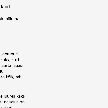
 laod
le piiluma,
 jahtunud
kkaks, kuid
 aasta tagasi
lu
ra kõik, mis
te juures kaks
e, nõudlus on
 isegi