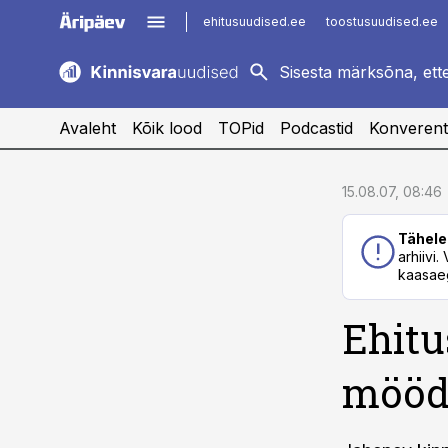
ehitusuudised.ee
toostusuudised.ee
kaubandus.ee
imelineajalugu.ee
logistikauudised.ee
imelineteadus.ee
Avaleht
Kõik lood
TOPid
Podcastid
Konverent
cebook
cebook
15.08.07, 08:46
Twitter)
Twitter)
Tähele
kedIn
kedIn
arhiivi
kaasaeg
ail
ail
Ehitu
k
k
mööd