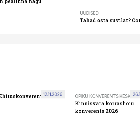
on pealinna nägu
UUDISED
Tahad osta suvilat? Oo
12.11.2026
26.
 Ehituskonverents 2026
ÖPIKU KONVERENTSIKESKUS
Kinnisvara korrashoiu
konverents 2026