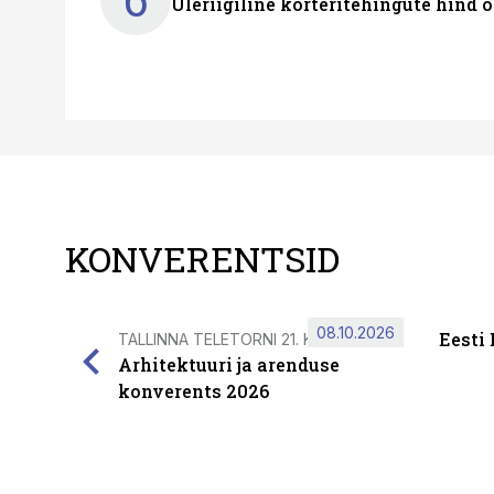
Üleriigiline korteritehingute hind 
KONVERENTSID
08.10.2026
Eesti
TALLINNA TELETORNI 21. KORRUSEL
Arhitektuuri ja arenduse
konverents 2026