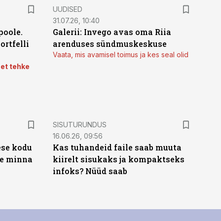
UUDISED
31.07.26, 10:40
poole.
Galerii: Invego avas oma Riia
ortfelli
arenduses sündmuskeskuse
Vaata, mis avamisel toimus ja kes seal olid
 et tehke
ST
SISUTURUNDUS
16.06.26, 09:56
ese kodu
Kas tuhandeid faile saab muuta
te minna
kiirelt sisukaks ja kompaktseks
infoks? Nüüd saab