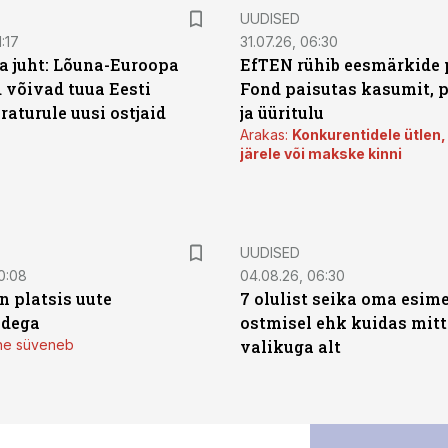
UUDISED
:17
31.07.26, 06:30
a juht: Lõuna-Euroopa
EfTEN rühib eesmärkide 
 võivad tuua Eesti
Fond paisutas kasumit, p
aturule uusi ostjaid
ja üüritulu
Arakas:
Konkurentidele ütlen,
järele või makske kinni
UUDISED
0:08
04.08.26, 06:30
n platsis uute
7 olulist seika oma esim
adega
ostmisel ehk kuidas mit
mine süveneb
valikuga alt