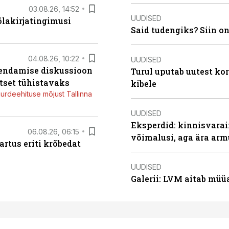
03.08.26, 14:52
UUDISED
õlakirjatingimusi
Said tudengiks? Siin o
04.08.26, 10:22
UUDISED
iendamise diskussioon
Turul uputab uutest kor
tset tühistavaks
kibele
juurdeehituse mõjust Tallinna
UUDISED
Eksperdid: kinnisvarai
06.08.26, 06:15
võimalusi, aga ära arm
artus eriti krõbedat
UUDISED
Galerii: LVM aitab müü