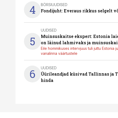
BÖRSIUUDISED
4
Fondijuht: Everaus rikkus selgelt v
UUDISED
Muinsuskaitse ekspert: Estonia la
5
on läinud lahmivaks ja muinsuskai
Eile hommikuses intervjuus tuli juttu Estonia 
vanalinna väärtustele
UUDISED
6
Üürileandjad küsivad Tallinnas ja T
hinda