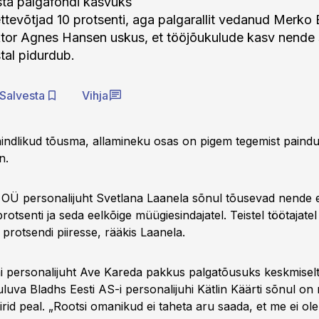
ta palgafondi kasvuks
ttevõtjad 10 protsenti, aga palgarallit vedanud Merko 
tor Agnes Hansen uskus, et tööjõukulude kasv nende 
tal pidurdub.
Salvesta
Vihja
indlikud tõusma, allamineku osas on pigem tegemist paind
n.
 OÜ personalijuht Svetlana Laanela sõnul tõusevad nende e
rotsenti ja seda eelkõige müügiesindajatel. Teistel töötajatel
protsendi piiresse, rääkis Laanela.
i personalijuht Ave Kareda pakkus palgatõusuks keskmiselt
luva Bladhs Eesti AS-i personalijuhi Kätlin Käärti sõnul on
irid peal. „Rootsi omanikud ei taheta aru saada, et me ei o