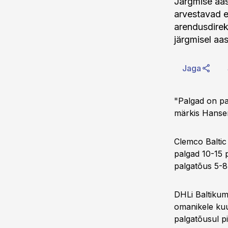
Järgmise aas
arvestavad e
arendusdirek
järgmisel aas
Jaga
"Palgad on pa
märkis Hanse
Clemco Baltic
palgad 10-15 p
palgatõus 5-8 
DHLi Baltikum
omanikele kuu
palgatõusul pi