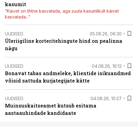
kasumit
“Käivet on lihtne kasvatada, aga suuta kasumlikult käivet
kasvatada...”
UUDISED
05.08.26, 06:30
Üleriigiline korteritehingute hind on pealinna
nägu
UUDISED
04.08.26, 16:12
Bonavat tabas andmeleke, klientide isikuandmed
võisid sattuda kurjategijate kätte
UUDISED
04.08.26, 10:27
Muinsuskaitseamet kutsub esitama
aastaauhindade kandidaate