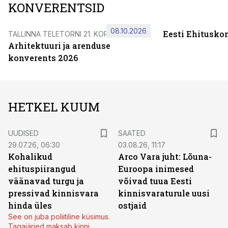
KONVERENTSID
08.10.2026
Eesti Ehitusko
TALLINNA TELETORNI 21. KORRUSEL
Arhitektuuri ja arenduse
konverents 2026
HETKEL KUUM
UUDISED
SAATED
29.07.26, 06:30
03.08.26, 11:17
Kohalikud
Arco Vara juht: Lõuna-
ehituspiirangud
Euroopa inimesed
väänavad turgu ja
võivad tuua Eesti
pressivad kinnisvara
kinnisvaraturule uusi
hinda üles
ostjaid
See on juba poliitiline küsimus.
Tagajärjed maksab kinni