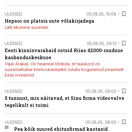
UUDISED
05.08.26, 10:08
Hepsor on platsis uute võlakirjadega
Lätti liikumine süveneb
UUDISED
05.08.26, 09:13
Eesti kinnisvarahaid ostsid Riias 42000-ruuduse
kaubanduskeskuse
Viljar Arakas: On heameel tõdeda, et taaskord on
suuremahulise kinnisvaraobjekti ostuks kogunenud peamiselt
Eesti investorid
UUDISED
05.08.26, 09:00
5 tunnust, mis näitavad, et Sinu firma videovalve
tegelikult ei toimi
UUDISED
05.08.26, 08:00
Pea kõik suured ehitusfirmad kaotasid