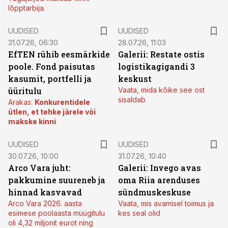
lõpptarbija
UUDISED
UUDISED
31.07.26, 06:30
28.07.26, 11:03
EfTEN rühib eesmärkide
Galerii: Restate ostis
poole. Fond paisutas
logistikagigandi 3
kasumit, portfelli ja
keskust
üüritulu
Vaata, mida kõike see ost
sisaldab
Arakas:
Konkurentidele
ütlen, et tehke järele või
makske kinni
UUDISED
UUDISED
30.07.26, 10:00
31.07.26, 10:40
Arco Vara juht:
Galerii: Invego avas
pakkumine suureneb ja
oma Riia arenduses
hinnad kasvavad
sündmuskeskuse
Arco Vara 2026. aasta
Vaata, mis avamisel toimus ja
esimese poolaasta müügitulu
kes seal olid
oli 4,32 miljonit eurot ning