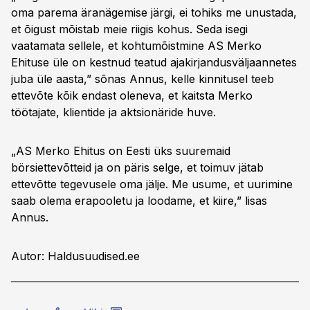
oma parema äranägemise järgi, ei tohiks me unustada,
et õigust mõistab meie riigis kohus. Seda isegi
vaatamata sellele, et kohtumõistmine AS Merko
Ehituse üle on kestnud teatud ajakirjandusväljaannetes
juba üle aasta,” sõnas Annus, kelle kinnitusel teeb
ettevõte kõik endast oleneva, et kaitsta Merko
töötajate, klientide ja aktsionäride huve.
„AS Merko Ehitus on Eesti üks suuremaid
börsiettevõtteid ja on päris selge, et toimuv jätab
ettevõtte tegevusele oma jälje. Me usume, et uurimine
saab olema erapooletu ja loodame, et kiire,” lisas
Annus.
Autor: Haldusuudised.ee