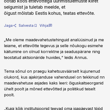
ootab koos ettevõttega uurimistulemuste kiiret
selgumist ja tuletab meelde, et
õigust mõistab Eestis kohus, teatas ettevõte.
Jaga
Salvesta
Vihja
„Me oleme maadevahetustehinguid analüüsinud ja me
leiame, et ettevõtte tegevus ja selle nõukogu esimehe
käitumine on olnud korrektne ja seaduspärane ning
teostatud aktsionäride huvides,“ leidis Annus.
Tema sõnul on praegu kahetsusväärselt kujunenud
olukord, kus ajakirjanduse vahendusel on tekkinud nn
maadevahetuse asjades kaks leeri: õiguskaitseorganid
ühelt poolt ja mõned ettevõtted ja poliitikud teiselt
poolt.
„Kuigi kõik institutsioonid teevad oma igapäevast tööd