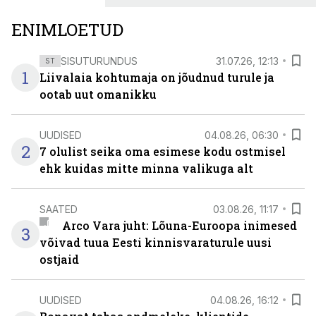
ENIMLOETUD
SISUTURUNDUS
31.07.26, 12:13
ST
1
Liivalaia kohtumaja on jõudnud turule ja
ootab uut omanikku
UUDISED
04.08.26, 06:30
2
7 olulist seika oma esimese kodu ostmisel
ehk kuidas mitte minna valikuga alt
SAATED
03.08.26, 11:17
Arco Vara juht: Lõuna-Euroopa inimesed
3
võivad tuua Eesti kinnisvaraturule uusi
ostjaid
UUDISED
04.08.26, 16:12