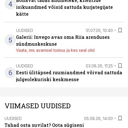
Bonavat tabas andmeleke, klientide
4
isikuandmed võisid sattuda kurjategijate
kätte
UUDISED
31.07.26, 10:40
Galerii: Invego avas oma Riia arenduses
5
sündmuskeskuse
Vaata, mis avamisel toimus ja kes seal olid
UUDISED
03.08.26, 11:25
6
Eesti ülitäpsed ruumiandmed võivad sattuda
julgeolekuriski keskmesse
VIIMASED UUDISED
UUDISED
05.08.26, 14:00
Tahad osta suvilat? Oota sügiseni