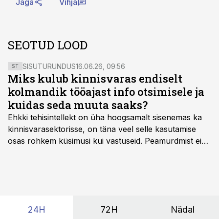
Jaga
Vihja
SEOTUD LOOD
SISUTURUNDUS
16.06.26, 09:56
ST
Miks kulub kinnisvaras endiselt
kolmandik tööajast info otsimisele ja
kuidas seda muuta saaks?
Ehkki tehisintellekt on üha hoogsamalt sisenemas ka
kinnisvarasektorisse, on täna veel selle kasutamise
osas rohkem küsimusi kui vastuseid. Peamurdmist ei
tekita niivõrd see, millist AI-lahendust kasutada, vaid
kas ettevõtte andmed on üldse sellisel kujul olemas, et
tehisintellekt neist midagi mõistlikku välja lugeda
suudaks.
24H
72H
Nädal