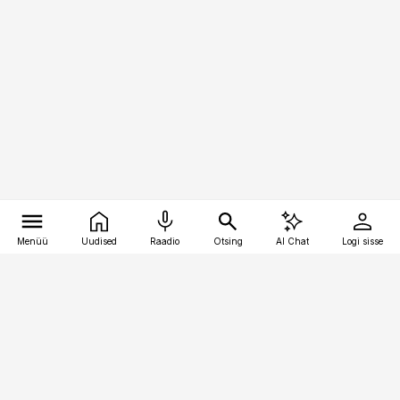
Menüü
Uudised
Raadio
Otsing
AI Chat
Logi sisse
Vana-Lõuna 39/1, 19094 Tallinn
(+372) 667 0111
kinnisvarauudised@kinnisvarauudised.ee