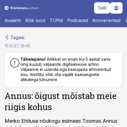
Telli
Avaleht
Kõik lood
TOPid
Podcastid
Konverentsid
cebook
cebook
Tagasi
Twitter)
Twitter)
15.10.07, 16:48
kedIn
kedIn
Tähelepanu!
Artikkel on enam kui 5 aastat vana
ning kuulub väljaande digitaalsesse arhiivi.
ail
ail
Väljaanne ei uuenda ega kaasajasta arhiveeritud
sisu, mistõttu võib olla vajalik kaasaegsete
k
k
allikatega tutvumine
Annus: õigust mõistab meie
riigis kohus
Merko Ehituse nõukogu esimees Toomas Annus