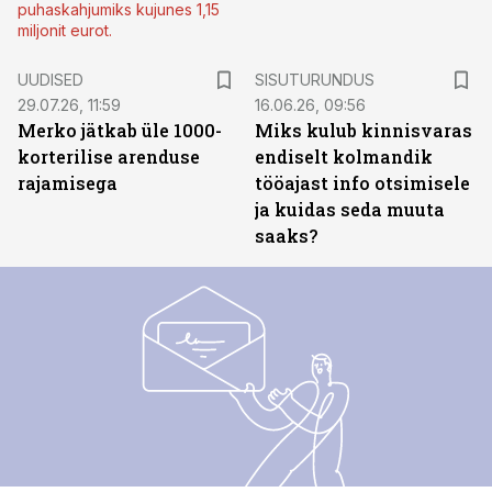
puhaskahjumiks kujunes 1,15
miljonit eurot.
ST
UUDISED
SISUTURUNDUS
29.07.26, 11:59
16.06.26, 09:56
Merko jätkab üle 1000-
Miks kulub kinnisvaras
korterilise arenduse
endiselt kolmandik
rajamisega
tööajast info otsimisele
ja kuidas seda muuta
saaks?