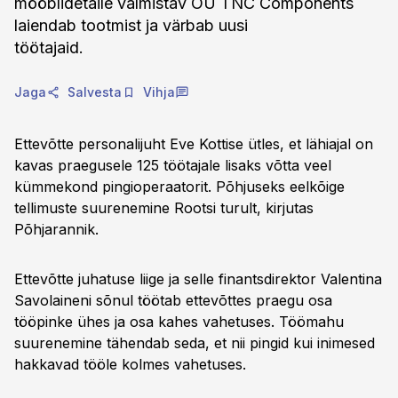
mööblidetaile valmistav OÜ TNC Components
laiendab tootmist ja värbab uusi
töötajaid.
Jaga
Salvesta
Vihja
Ettevõtte personalijuht Eve Kottise ütles, et lähiajal on
kavas praegusele 125 töötajale lisaks võtta veel
kümmekond pingioperaatorit. Põhjuseks eelkõige
tellimuste suurenemine Rootsi turult, kirjutas
Põhjarannik.
Ettevõtte juhatuse liige ja selle finantsdirektor Valentina
Savolaineni sõnul töötab ettevõttes praegu osa
tööpinke ühes ja osa kahes vahetuses. Töömahu
suurenemine tähendab seda, et nii pingid kui inimesed
hakkavad tööle kolmes vahetuses.