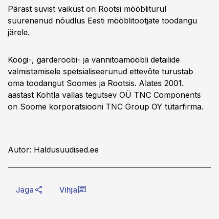
Pärast suvist vaikust on Rootsi mööbliturul
suurenenud nõudlus Eesti mööblitootjate toodangu
järele.
Köögi-, garderoobi- ja vannitoamööbli detailide
valmistamisele spetsialiseerunud ettevõte turustab
oma toodangut Soomes ja Rootsis. Alates 2001.
aastast Kohtla vallas tegutsev OÜ TNC Components
on Soome korporatsiooni TNC Group OY tütarfirma.
Autor: Haldusuudised.ee
Jaga
Vihja