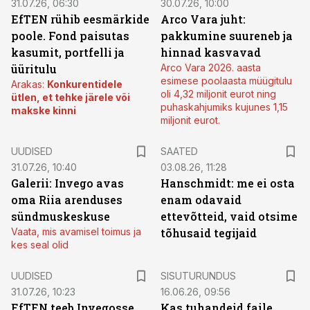
31.07.26, 06:30
30.07.26, 10:00
EfTEN rühib eesmärkide
Arco Vara juht:
poole. Fond paisutas
pakkumine suureneb ja
kasumit, portfelli ja
hinnad kasvavad
üüritulu
Arco Vara 2026. aasta
esimese poolaasta müügitulu
Arakas:
Konkurentidele
oli 4,32 miljonit eurot ning
ütlen, et tehke järele või
puhaskahjumiks kujunes 1,15
makske kinni
miljonit eurot.
UUDISED
SAATED
31.07.26, 10:40
03.08.26, 11:28
Galerii: Invego avas
Hanschmidt: me ei osta
oma Riia arenduses
enam odavaid
sündmuskeskuse
ettevõtteid, vaid otsime
Vaata, mis avamisel toimus ja
tõhusaid tegijaid
kes seal olid
ST
UUDISED
SISUTURUNDUS
31.07.26, 10:23
16.06.26, 09:56
EfTEN teeb Invegosse
Kas tuhandeid faile