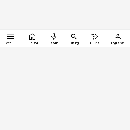
Menüü
Uudised
Raadio
Otsing
AI Chat
Logi sisse
Vana-Lõuna 39/1, 19094 Tallinn
(+372) 667 0111
kinnisvarauudised@kinnisvarauudised.ee
Telli
Reklaam
Firmast
Sisu kasutamisõigused
Ajakirjaniku