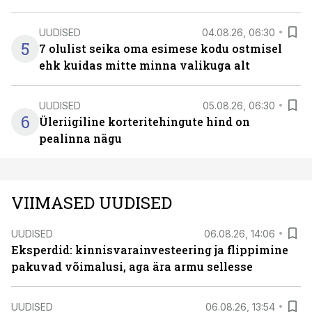
UUDISED
04.08.26, 06:30
5
7 olulist seika oma esimese kodu ostmisel
ehk kuidas mitte minna valikuga alt
UUDISED
05.08.26, 06:30
6
Üleriigiline korteritehingute hind on
pealinna nägu
VIIMASED UUDISED
UUDISED
06.08.26, 14:06
Eksperdid: kinnisvarainvesteering ja flippimine
pakuvad võimalusi, aga ära armu sellesse
UUDISED
06.08.26, 13:54