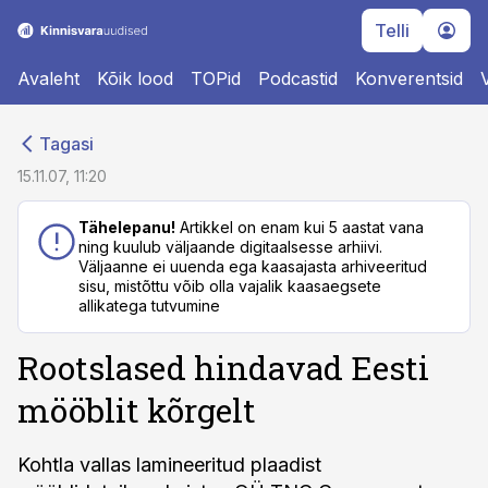
Telli
Avaleht
Kõik lood
TOPid
Podcastid
Konverentsid
cebook
cebook
Tagasi
Twitter)
Twitter)
15.11.07, 11:20
kedIn
kedIn
Tähelepanu!
Artikkel on enam kui 5 aastat vana
ning kuulub väljaande digitaalsesse arhiivi.
ail
ail
Väljaanne ei uuenda ega kaasajasta arhiveeritud
sisu, mistõttu võib olla vajalik kaasaegsete
k
k
allikatega tutvumine
Rootslased hindavad Eesti
mööblit kõrgelt
Kohtla vallas lamineeritud plaadist