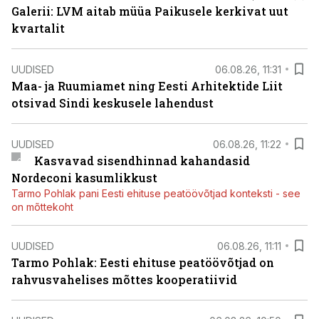
Galerii: LVM aitab müüa Paikusele kerkivat uut
kvartalit
UUDISED
06.08.26, 11:31
Maa- ja Ruumiamet ning Eesti Arhitektide Liit
otsivad Sindi keskusele lahendust
UUDISED
06.08.26, 11:22
Kasvavad sisendhinnad kahandasid
Nordeconi kasumlikkust
Tarmo Pohlak pani Eesti ehituse peatöövõtjad konteksti - see
on mõttekoht
UUDISED
06.08.26, 11:11
Tarmo Pohlak: Eesti ehituse peatöövõtjad on
rahvusvahelises mõttes kooperatiivid