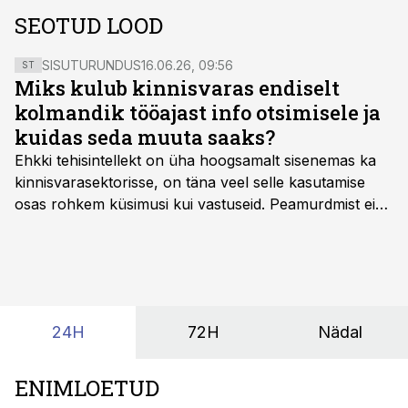
SEOTUD LOOD
SISUTURUNDUS
16.06.26, 09:56
ST
Miks kulub kinnisvaras endiselt
kolmandik tööajast info otsimisele ja
kuidas seda muuta saaks?
Ehkki tehisintellekt on üha hoogsamalt sisenemas ka
kinnisvarasektorisse, on täna veel selle kasutamise
osas rohkem küsimusi kui vastuseid. Peamurdmist ei
tekita niivõrd see, millist AI-lahendust kasutada, vaid
kas ettevõtte andmed on üldse sellisel kujul olemas, et
tehisintellekt neist midagi mõistlikku välja lugeda
suudaks.
24H
72H
Nädal
ENIMLOETUD