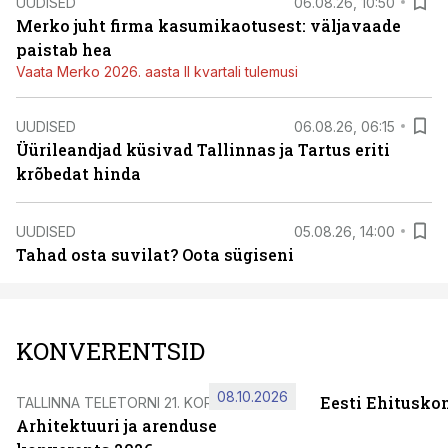
UUDISED
06.08.26, 10:50
Merko juht firma kasumikaotusest: väljavaade
paistab hea
Vaata Merko 2026. aasta II kvartali tulemusi
UUDISED
06.08.26, 06:15
Üürileandjad küsivad Tallinnas ja Tartus eriti
krõbedat hinda
UUDISED
05.08.26, 14:00
Tahad osta suvilat? Oota sügiseni
KONVERENTSID
08.10.2026
Eesti Ehitusko
TALLINNA TELETORNI 21. KORRUSEL
Arhitektuuri ja arenduse