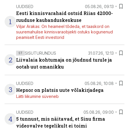
UUDISED
05.08.26, 09:13
Eesti kinnisvarahaid ostsid Riias 42000-
1
ruuduse kaubanduskeskuse
Viljar Arakas: On heameel tõdeda, et taaskord on
suuremahulise kinnisvaraobjekti ostuks kogunenud
peamiselt Eesti investorid
SISUTURUNDUS
31.07.26, 12:13
ST
2
Liivalaia kohtumaja on jõudnud turule ja
ootab uut omanikku
UUDISED
05.08.26, 10:08
3
Hepsor on platsis uute võlakirjadega
Lätti liikumine süveneb
UUDISED
05.08.26, 09:00
4
5 tunnust, mis näitavad, et Sinu firma
videovalve tegelikult ei toimi