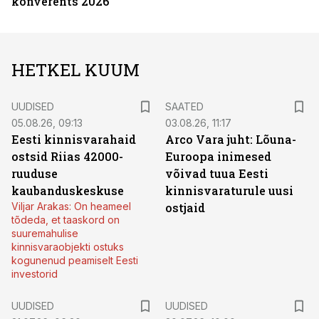
konverents 2026
HETKEL KUUM
UUDISED
SAATED
05.08.26, 09:13
03.08.26, 11:17
Eesti kinnisvarahaid
Arco Vara juht: Lõuna-
ostsid Riias 42000-
Euroopa inimesed
ruuduse
võivad tuua Eesti
kaubanduskeskuse
kinnisvaraturule uusi
Viljar Arakas: On heameel
ostjaid
tõdeda, et taaskord on
suuremahulise
kinnisvaraobjekti ostuks
kogunenud peamiselt Eesti
investorid
UUDISED
UUDISED