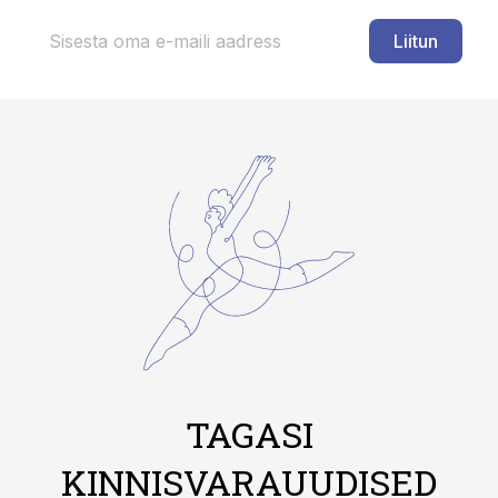
Liitun
TAGASI
KINNISVARAUUDISED