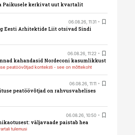
a Paikusele kerkivat uut kvartalit
06.08.26, 11:31
 Eesti Arhitektide Liit otsivad Sindi
06.08.26, 11:22
nnad kahandasid Nordeconi kasumlikkust
use peatöövõtjad konteksti - see on mõttekoht
06.08.26, 11:11
ituse peatöövõtjad on rahvusvahelises
06.08.26, 10:50
ikaotusest: väljavaade paistab hea
artali tulemusi