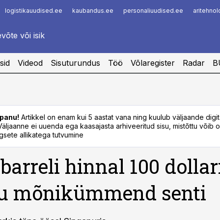
logistikauudised.ee
kaubandus.ee
personaliuudised.ee
aritehno
Infopank
Radar
sid
Videod
Sisuturundus
Töö
Võlaregister
Radar
B
panu!
Artikkel on enam kui 5 aastat vana ning kuulub väljaande digi
. Väljaanne ei uuenda ega kaasajasta arhiveeritud sisu, mistõttu võib ol
sete allikatega tutvumine
barreli hinnal 100 dollar
u mõnikümmend senti