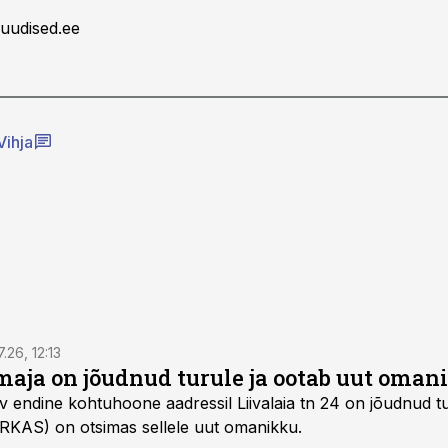
uudised.ee
Vihja
7.26, 12:13
maja on jõudnud turule ja ootab uut oman
v endine kohtuhoone aadressil Liivalaia tn 24 on jõudnud tur
 (RKAS) on otsimas sellele uut omanikku.