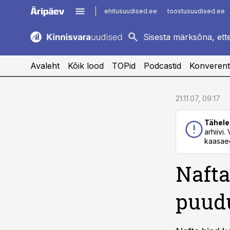
ehitusuudised.ee
toostusuudised.ee
kaubandus.ee
imelineajalugu.ee
logistikauudised.ee
imelineteadus.ee
Avaleht
Kõik lood
TOPid
Podcastid
Konverent
cebook
cebook
21.11.07, 09:17
Twitter)
Twitter)
Tähele
kedIn
kedIn
arhiivi
kaasaeg
ail
ail
Nafta
k
k
puud