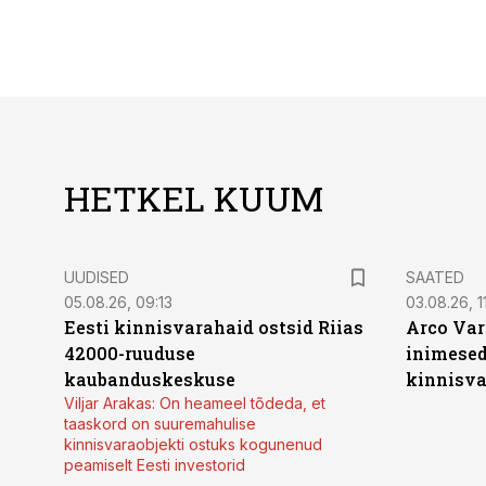
HETKEL KUUM
UUDISED
SAATED
05.08.26, 09:13
03.08.26, 11
Eesti kinnisvarahaid ostsid Riias
Arco Var
42000-ruuduse
inimesed
kaubanduskeskuse
kinnisvar
Viljar Arakas: On heameel tõdeda, et
taaskord on suuremahulise
kinnisvaraobjekti ostuks kogunenud
peamiselt Eesti investorid