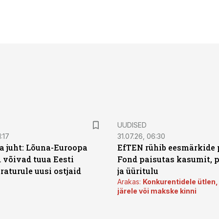
UUDISED
:17
31.07.26, 06:30
a juht: Lõuna-Euroopa
EfTEN rühib eesmärkide 
 võivad tuua Eesti
Fond paisutas kasumit, p
aturule uusi ostjaid
ja üüritulu
Arakas:
Konkurentidele ütlen,
järele või makske kinni