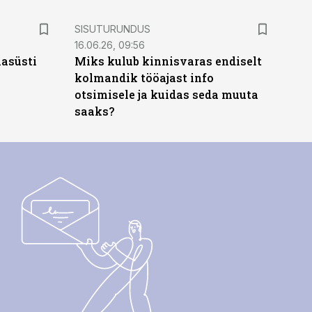
ST
SISUTURUNDUS
16.06.26, 09:56
hasüsti
Miks kulub kinnisvaras endiselt
kolmandik tööajast info
otsimisele ja kuidas seda muuta
saaks?