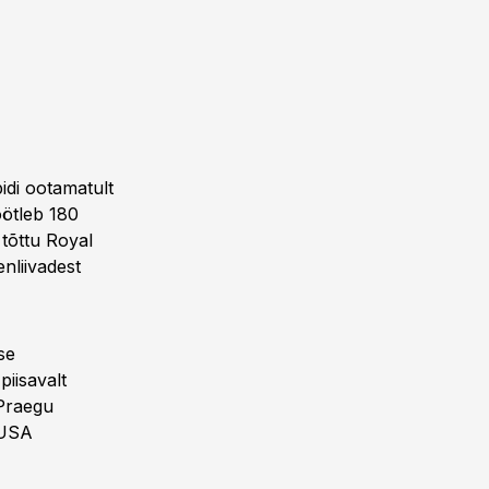
di ootamatult
ötleb 180
 tõttu Royal
nliivadest
se
piisavalt
 Praegu
 USA