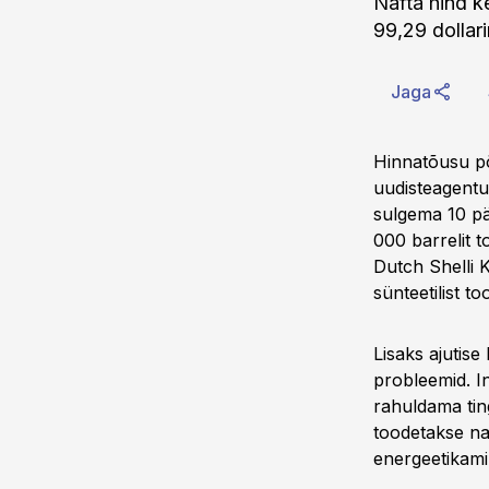
Nafta hind k
99,29 dollarin
Jaga
Hinnatõusu põ
uudisteagentu
sulgema 10 pä
000 barrelit t
Dutch Shelli 
sünteetilist t
Lisaks ajutis
probleemid. In
rahuldama ting
toodetakse na
energeetikamin