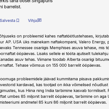
erkis täna öösel Singapuris
i barrelist.
Salvesta
Vihja
hjuseks on probleemid kahes naftatöötlustehases, kirjutab
ur AP. USA üks mainekam naftakompanii, Valero Energy, pi
evaks Tennessee osariigis Memphises asuva tehase, mis tö
oornaftat ööpäevas. Lisaks sellele ei tööta ajutiselt tulekahju
Kanadas asuv tehas. Viimane toodab Alberta osariigi bituume
oornaftat. Tehase võimsus on 155 000 barrelit ööpäevas.
e loomuga probleemidele jäävad kummitama piisava pakkumi
vestorid kardavad, kas tootjad on ikka võimelised nõudlust 
imustes, kus Hiina ning India tarbimine kasvab tormiliselt.
ftat umbes 85 miljonit barrelit ööpäevas, tarbimine on aga
isteeriumi andmetel 85 kuni 86 miljonit barrelit ööpäevas.