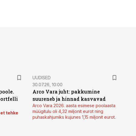
UUDISED
30.07.26, 10:00
poole.
Arco Vara juht: pakkumine
ortfelli
suureneb ja hinnad kasvavad
Arco Vara 2026. aasta esimese poolaasta
müügitulu oli 4,32 miljonit eurot ning
 et tehke
puhaskahjumiks kujunes 1,15 miljonit eurot.