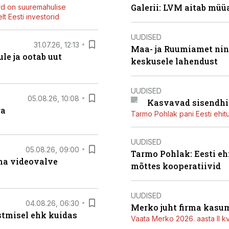
Galerii: LVM aitab müü
rd on suuremahulise
t Eesti investorid
UUDISED
31.07.26, 12:13
Maa- ja Ruumiamet ning
le ja ootab uut
keskusele lahendust
UUDISED
05.08.26, 10:08
Kasvavad sisendhi
ga
Tarmo Pohlak pani Eesti ehit
UUDISED
05.08.26, 09:00
Tarmo Pohlak: Eesti eh
rma videovalve
mõttes kooperatiivid
UUDISED
04.08.26, 06:30
Merko juht firma kasum
stmisel ehk kuidas
Vaata Merko 2026. aasta II kv