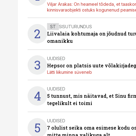
Viljar Arakas: On heameel tõdeda, et taasko
kinnisvaraobjekti ostuks kogunenud peamisel
ST
SISUTURUNDUS
2
Liivalaia kohtumaja on jõudnud turu
omanikku
UUDISED
3
Hepsor on platsis uute võlakirjade
Lätti liikumine süveneb
UUDISED
4
5 tunnust, mis näitavad, et Sinu fi
tegelikult ei toimi
UUDISED
5
7 olulist seika oma esimese kodu o
mitte minna valikuga alt