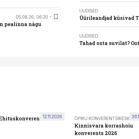
UUDISED
05.08.26, 06:30
Üürileandjad küsivad Ta
on pealinna nägu
UUDISED
Tahad osta suvilat? Oo
12.11.2026
26.
 Ehituskonverents 2026
ÖPIKU KONVERENTSIKESKUS
Kinnisvara korrashoiu
konverents 2026