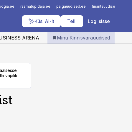
Iseteenindus
loogia.ee
raamatupidaja.ee
palgauudised.ee
finantsuudised.ee
a
Telli Kinnisvarauudised
Küsi AI-lt
Telli
Logi sisse
USINESS ARENA
Minu Kinnisvarauudised
taalsesse
la vajalik
ist