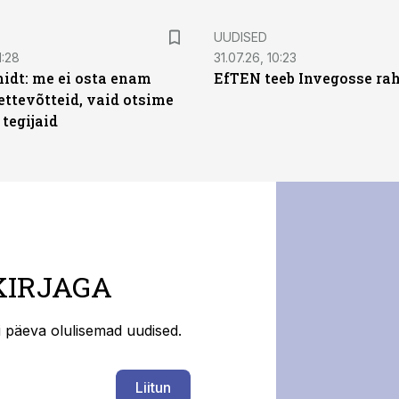
UUDISED
1:28
31.07.26, 10:23
dt: me ei osta enam
EfTEN teeb Invegosse ra
ettevõtteid, vaid otsime
tegijaid
KIRJAGA
ti päeva olulisemad uudised.
Liitun