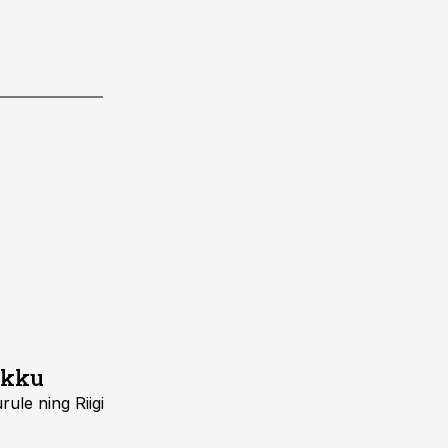
ikku
ule ning Riigi