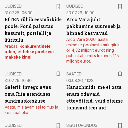
UUDISED
UUDISED
31.07.26, 06:30
30.07.26, 10:00
EfTEN rühib eesmärkide
Arco Vara juht:
poole. Fond paisutas
pakkumine suureneb ja
kasumit, portfelli ja
hinnad kasvavad
üüritulu
Arco Vara 2026. aasta
esimese poolaasta müügitulu
Arakas:
Konkurentidele
oli 4,32 miljonit eurot ning
ütlen, et tehke järele või
puhaskahjumiks kujunes 1,15
makske kinni
miljonit eurot.
UUDISED
SAATED
31.07.26, 10:40
03.08.26, 11:28
Galerii: Invego avas
Hanschmidt: me ei osta
oma Riia arenduses
enam odavaid
sündmuskeskuse
ettevõtteid, vaid otsime
Vaata, mis avamisel toimus ja
tõhusaid tegijaid
kes seal olid
ST
UUDISED
SISUTURUNDUS