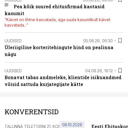
Pea kõik suured ehitusfirmad kaotasid
kasumit
“Käivet on lihtne kasvatada, aga suuta kasumlikult käivet
kasvatada...”
UUDISED
05.08.26, 06:30
Üleriigiline korteritehingute hind on pealinna
nägu
UUDISED
04.08.26, 16:12
Bonavat tabas andmeleke, klientide isikuandmed
võisid sattuda kurjategijate kätte
KONVERENTSID
08.10.2026
Eesti Ehitusko
TALLINNA TELETORNI 21. KORRUSEL