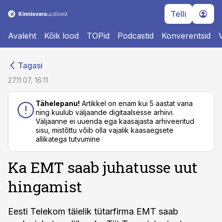
Telli
Avaleht
Kõik lood
TOPid
Podcastid
Konverentsid
cebook
cebook
Tagasi
Twitter)
Twitter)
27.11.07, 16:11
kedIn
kedIn
Tähelepanu!
Artikkel on enam kui 5 aastat vana
ning kuulub väljaande digitaalsesse arhiivi.
ail
ail
Väljaanne ei uuenda ega kaasajasta arhiveeritud
sisu, mistõttu võib olla vajalik kaasaegsete
k
k
allikatega tutvumine
Ka EMT saab juhatusse uut
hingamist
Eesti Telekom täielik tütarfirma EMT saab