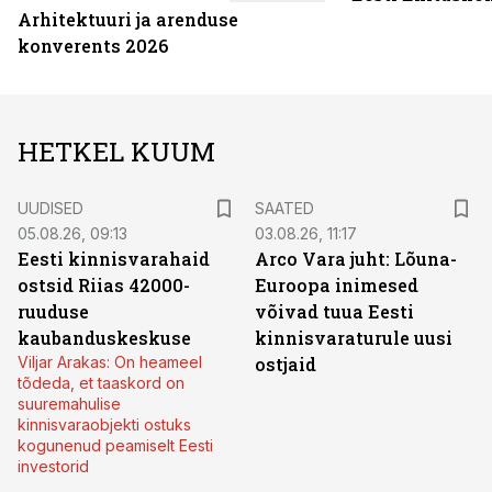
Arhitektuuri ja arenduse
konverents 2026
HETKEL KUUM
UUDISED
SAATED
05.08.26, 09:13
03.08.26, 11:17
Eesti kinnisvarahaid
Arco Vara juht: Lõuna-
ostsid Riias 42000-
Euroopa inimesed
ruuduse
võivad tuua Eesti
kaubanduskeskuse
kinnisvaraturule uusi
Viljar Arakas: On heameel
ostjaid
tõdeda, et taaskord on
suuremahulise
kinnisvaraobjekti ostuks
kogunenud peamiselt Eesti
investorid