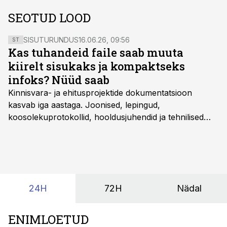
SEOTUD LOOD
SISUTURUNDUS
16.06.26, 09:56
ST
Kas tuhandeid faile saab muuta
kiirelt sisukaks ja kompaktseks
infoks? Nüüd saab
Kinnisvara- ja ehitusprojektide dokumentatsioon
kasvab iga aastaga. Joonised, lepingud,
koosolekuprotokollid, hooldusjuhendid ja tehnilised
kirjeldused kogunevad erinevatesse süsteemidesse
ning lõpuks on tükk tegu, et üldse aru saada, kus
midagi asub. Ent see kõik saab tehisintellekti abiga olla
kordades lihtsam.
24H
72H
Nädal
ENIMLOETUD