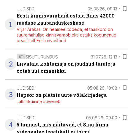
UUDISED
05.08.26, 09:13
Eesti kinnisvarahaid ostsid Riias 42000-
1
ruuduse kaubanduskeskuse
Viljar Arakas: On heameel tõdeda, et taaskord on
suuremahulise kinnisvaraobjekti ostuks kogunenud
peamiselt Eesti investorid
SISUTURUNDUS
31.07.26, 12:13
ST
2
Liivalaia kohtumaja on jõudnud turule ja
ootab uut omanikku
UUDISED
05.08.26, 10:08
3
Hepsor on platsis uute võlakirjadega
Lätti liikumine süveneb
UUDISED
05.08.26, 09:00
4
5 tunnust, mis näitavad, et Sinu firma
videovalve tegelikult ei toimi