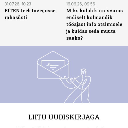
31.07.26, 10:23
16.06.26, 09:56
EfTEN teeb Invegosse
Miks kulub kinnisvaras
rahasüsti
endiselt kolmandik
tööajast info otsimisele
ja kuidas seda muuta
saaks?
LIITU UUDISKIRJAGA