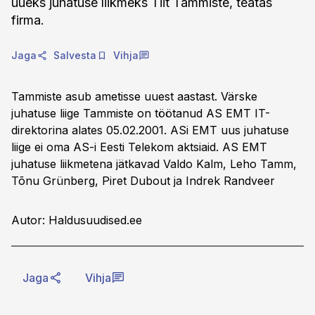
uueks juhatuse liikmeks Tiit Tammiste, teatas
firma.
Jaga
Salvesta
Vihja
Tammiste asub ametisse uuest aastast. Värske
juhatuse liige Tammiste on töötanud AS EMT IT-
direktorina alates 05.02.2001. ASi EMT uus juhatuse
liige ei oma AS-i Eesti Telekom aktsiaid. AS EMT
juhatuse liikmetena jätkavad Valdo Kalm, Leho Tamm,
Tõnu Grünberg, Piret Dubout ja Indrek Randveer
Autor: Haldusuudised.ee
Jaga
Vihja