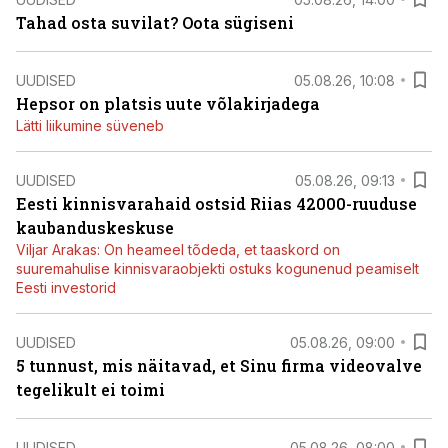
Tahad osta suvilat? Oota sügiseni
UUDISED
05.08.26, 10:08
Hepsor on platsis uute võlakirjadega
Lätti liikumine süveneb
UUDISED
05.08.26, 09:13
Eesti kinnisvarahaid ostsid Riias 42000-ruuduse
kaubanduskeskuse
Viljar Arakas: On heameel tõdeda, et taaskord on
suuremahulise kinnisvaraobjekti ostuks kogunenud peamiselt
Eesti investorid
UUDISED
05.08.26, 09:00
5 tunnust, mis näitavad, et Sinu firma videovalve
tegelikult ei toimi
UUDISED
05.08.26, 08:00