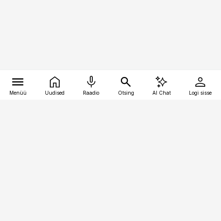
Menüü
Uudised
Raadio
Otsing
AI Chat
Logi sisse
Vana-Lõuna 39/1, 19094 Tallinn
(+372) 667 0111
kinnisvarauudised@kinnisvarauudised.ee
Telli
Reklaam
Firmast