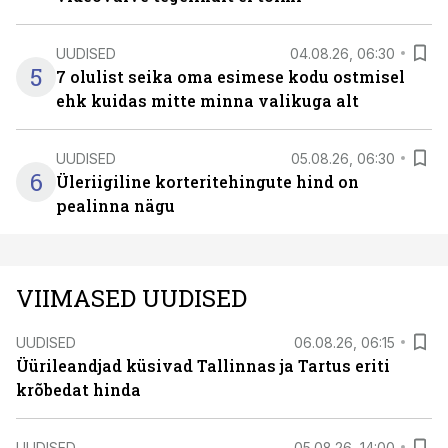
UUDISED
04.08.26, 06:30
5
7 olulist seika oma esimese kodu ostmisel
ehk kuidas mitte minna valikuga alt
UUDISED
05.08.26, 06:30
6
Üleriigiline korteritehingute hind on
pealinna nägu
VIIMASED UUDISED
UUDISED
06.08.26, 06:15
Üürileandjad küsivad Tallinnas ja Tartus eriti
krõbedat hinda
UUDISED
05.08.26, 14:00