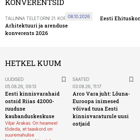
KONVERENTSID
08.10.2026
Eesti Ehitusko
TALLINNA TELETORNI 21. KORRUSEL
Arhitektuuri ja arenduse
konverents 2026
HETKEL KUUM
UUDISED
SAATED
05.08.26, 09:13
03.08.26, 11:17
Eesti kinnisvarahaid
Arco Vara juht: Lõuna-
ostsid Riias 42000-
Euroopa inimesed
ruuduse
võivad tuua Eesti
kaubanduskeskuse
kinnisvaraturule uusi
Viljar Arakas: On heameel
ostjaid
tõdeda, et taaskord on
suuremahulise