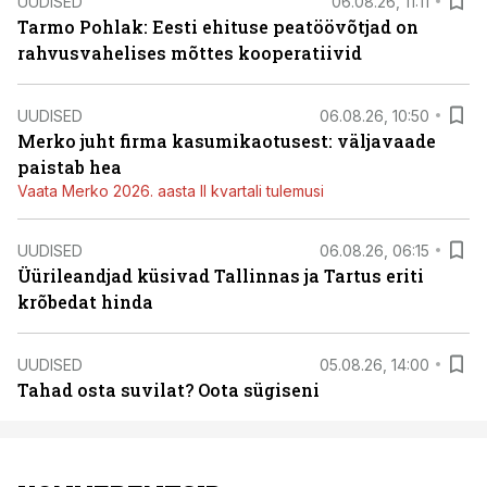
UUDISED
06.08.26, 11:11
Tarmo Pohlak: Eesti ehituse peatöövõtjad on
rahvusvahelises mõttes kooperatiivid
UUDISED
06.08.26, 10:50
Merko juht firma kasumikaotusest: väljavaade
paistab hea
Vaata Merko 2026. aasta II kvartali tulemusi
UUDISED
06.08.26, 06:15
Üürileandjad küsivad Tallinnas ja Tartus eriti
krõbedat hinda
UUDISED
05.08.26, 14:00
Tahad osta suvilat? Oota sügiseni