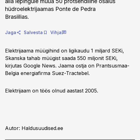
alla lepingule müüa 50 protsendiline osalus
hüdroelektrijaamas Ponte de Pedra
Brasiilias.
Jaga
Salvesta
Vihja
Elektrijaama müügihind on ligikaudu 1 miljard SEKi,
Skanska tahab müügist saada 550 miljonit SEKi,
kirjutas Google News. Jaama ostja on Prantsusmaa-
Belgia energiafirma Suez-Tractebel.
Elektrijaam on töös olnud aastast 2005.
Autor: Haldusuudised.ee