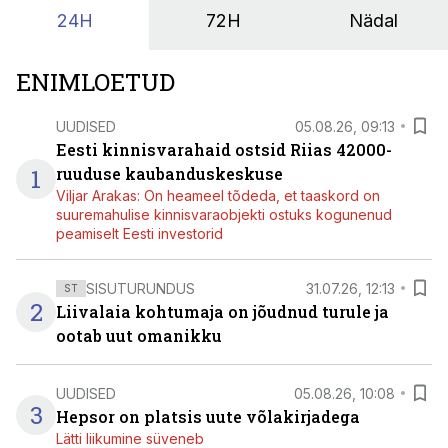
24H
72H
Nädal
ENIMLOETUD
UUDISED
05.08.26, 09:13
Eesti kinnisvarahaid ostsid Riias 42000-
1
ruuduse kaubanduskeskuse
Viljar Arakas: On heameel tõdeda, et taaskord on
suuremahulise kinnisvaraobjekti ostuks kogunenud
peamiselt Eesti investorid
SISUTURUNDUS
31.07.26, 12:13
ST
2
Liivalaia kohtumaja on jõudnud turule ja
ootab uut omanikku
UUDISED
05.08.26, 10:08
3
Hepsor on platsis uute võlakirjadega
Lätti liikumine süveneb