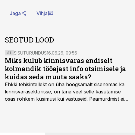
Jaga
Vihja
SEOTUD LOOD
SISUTURUNDUS
16.06.26, 09:56
ST
Miks kulub kinnisvaras endiselt
kolmandik tööajast info otsimisele ja
kuidas seda muuta saaks?
Ehkki tehisintellekt on üha hoogsamalt sisenemas ka
kinnisvarasektorisse, on täna veel selle kasutamise
osas rohkem küsimusi kui vastuseid. Peamurdmist ei
tekita niivõrd see, millist AI-lahendust kasutada, vaid
kas ettevõtte andmed on üldse sellisel kujul olemas, et
tehisintellekt neist midagi mõistlikku välja lugeda
suudaks.