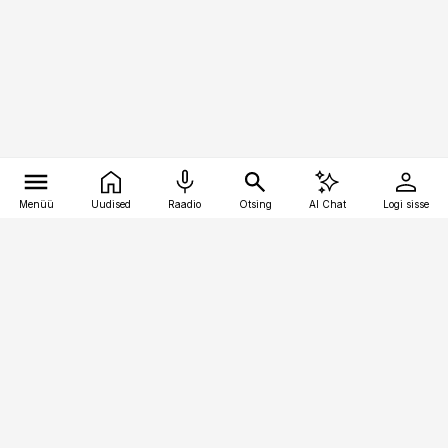
Menüü
Uudised
Raadio
Otsing
AI Chat
Logi sisse
Vana-Lõuna 39/1, 19094 Tallinn
(+372) 667 0111
kinnisvarauudised@kinnisvarauudised.ee
Telli
Reklaam
Firmast