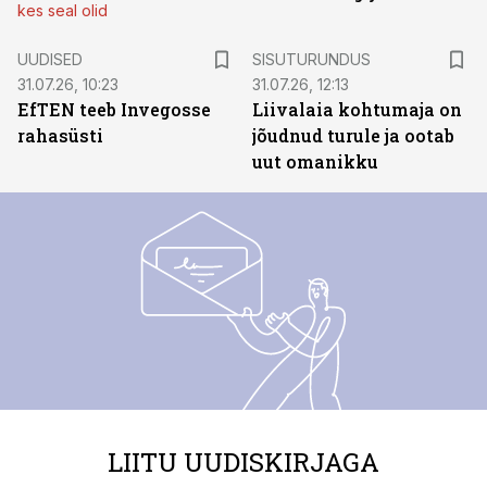
kes seal olid
ST
UUDISED
SISUTURUNDUS
31.07.26, 10:23
31.07.26, 12:13
EfTEN teeb Invegosse
Liivalaia kohtumaja on
rahasüsti
jõudnud turule ja ootab
uut omanikku
LIITU UUDISKIRJAGA