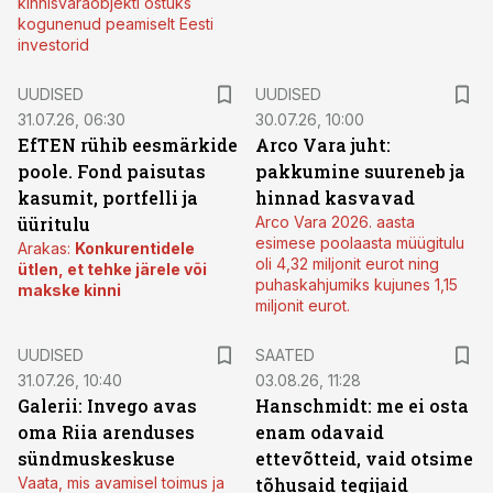
kinnisvaraobjekti ostuks
kogunenud peamiselt Eesti
investorid
UUDISED
UUDISED
31.07.26, 06:30
30.07.26, 10:00
EfTEN rühib eesmärkide
Arco Vara juht:
poole. Fond paisutas
pakkumine suureneb ja
kasumit, portfelli ja
hinnad kasvavad
üüritulu
Arco Vara 2026. aasta
esimese poolaasta müügitulu
Arakas:
Konkurentidele
oli 4,32 miljonit eurot ning
ütlen, et tehke järele või
puhaskahjumiks kujunes 1,15
makske kinni
miljonit eurot.
UUDISED
SAATED
31.07.26, 10:40
03.08.26, 11:28
Galerii: Invego avas
Hanschmidt: me ei osta
oma Riia arenduses
enam odavaid
sündmuskeskuse
ettevõtteid, vaid otsime
Vaata, mis avamisel toimus ja
tõhusaid tegijaid