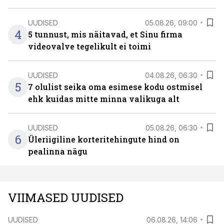
UUDISED
05.08.26, 09:00
4
5 tunnust, mis näitavad, et Sinu firma
videovalve tegelikult ei toimi
UUDISED
04.08.26, 06:30
5
7 olulist seika oma esimese kodu ostmisel
ehk kuidas mitte minna valikuga alt
UUDISED
05.08.26, 06:30
6
Üleriigiline korteritehingute hind on
pealinna nägu
VIIMASED UUDISED
UUDISED
06.08.26, 14:06