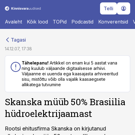
Telli
Avaleht
Kõik lood
TOPid
Podcastid
Konverentsid
cebook
cebook
Tagasi
Twitter)
Twitter)
14.12.07, 17:38
kedIn
kedIn
Tähelepanu!
Artikkel on enam kui 5 aastat vana
ning kuulub väljaande digitaalsesse arhiivi.
ail
ail
Väljaanne ei uuenda ega kaasajasta arhiveeritud
sisu, mistõttu võib olla vajalik kaasaegsete
k
k
allikatega tutvumine
Skanska müüb 50% Brasiilia
hüdroelektrijaamast
Rootsi ehitusfirma Skanska on kirjutanud