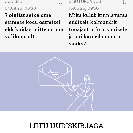
UUDISED
SISUTURUNDUS
04.08.26, 06:30
16.06.26, 09:56
7 olulist seika oma
Miks kulub kinnisvaras
esimese kodu ostmisel
endiselt kolmandik
ehk kuidas mitte minna
tööajast info otsimisele
valikuga alt
ja kuidas seda muuta
saaks?
LIITU UUDISKIRJAGA