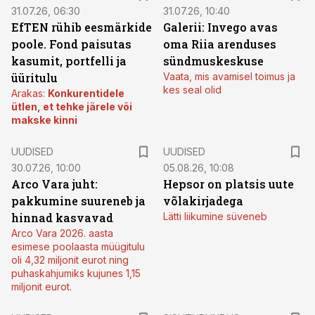
31.07.26, 06:30
31.07.26, 10:40
EfTEN rühib eesmärkide
Galerii: Invego avas
poole. Fond paisutas
oma Riia arenduses
kasumit, portfelli ja
sündmuskeskuse
üüritulu
Vaata, mis avamisel toimus ja
kes seal olid
Arakas:
Konkurentidele
ütlen, et tehke järele või
makske kinni
UUDISED
UUDISED
30.07.26, 10:00
05.08.26, 10:08
Arco Vara juht:
Hepsor on platsis uute
pakkumine suureneb ja
võlakirjadega
hinnad kasvavad
Lätti liikumine süveneb
Arco Vara 2026. aasta
esimese poolaasta müügitulu
oli 4,32 miljonit eurot ning
puhaskahjumiks kujunes 1,15
miljonit eurot.
ST