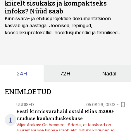
kiirelt sisukaks ja kompaktseks
infoks? Nüüd saab
Kinnisvara- ja ehitusprojektide dokumentatsioon
kasvab iga aastaga. Joonised, lepingud,
koosolekuprotokollid, hooldusjuhendid ja tehnilised
kirjeldused kogunevad erinevatesse süsteemidesse
ning lõpuks on tükk tegu, et üldse aru saada, kus
midagi asub. Ent see kõik saab tehisintellekti abiga olla
kordades lihtsam.
24H
72H
Nädal
ENIMLOETUD
UUDISED
05.08.26, 09:13
Eesti kinnisvarahaid ostsid Riias 42000-
1
ruuduse kaubanduskeskuse
Viljar Arakas: On heameel tõdeda, et taaskord on
suuremahulise kinnisvaraobjekti ostuks kogunenud