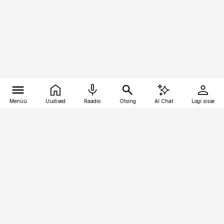
Menüü
Uudised
Raadio
Otsing
AI Chat
Logi sisse
Vana-Lõuna 39/1, 19094 Tallinn
(+372) 667 0111
kinnisvarauudised@kinnisvarauudised.ee
Telli
Reklaam
Firmast