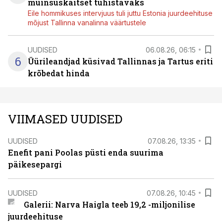
muinsuskaitset tühistavaks
Eile hommikuses intervjuus tuli juttu Estonia juurdeehituse
mõjust Tallinna vanalinna väärtustele
UUDISED
06.08.26, 06:15
6
Üürileandjad küsivad Tallinnas ja Tartus eriti
krõbedat hinda
VIIMASED UUDISED
UUDISED
07.08.26, 13:35
Enefit pani Poolas püsti enda suurima
päikesepargi
UUDISED
07.08.26, 10:45
Galerii: Narva Haigla teeb 19,2 -miljonilise
juurdeehituse