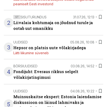
peamiselt Eesti investorid
SISUTURUNDUS
31.07.26, 12:13
ST
2
Liivalaia kohtumaja on jõudnud turule ja
ootab uut omanikku
UUDISED
05.08.26, 10:08
3
Hepsor on platsis uute võlakirjadega
Lätti liikumine süveneb
BÖRSIUUDISED
03.08.26, 14:52
4
Fondijuht: Everaus rikkus selgelt
võlakirjatingimusi
UUDISED
04.08.26, 10:22
Muinsuskaitse ekspert: Estonia laiendamise
diskussioon on läinud lahmivaks ja
5