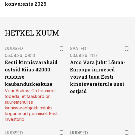
konverents 2026
HETKEL KUUM
UUDISED
SAATED
05.08.26, 09:13
03.08.26, 11:17
Eesti kinnisvarahaid
Arco Vara juht: Lõuna-
ostsid Riias 42000-
Euroopa inimesed
ruuduse
võivad tuua Eesti
kaubanduskeskuse
kinnisvaraturule uusi
Viljar Arakas: On heameel
ostjaid
tõdeda, et taaskord on
suuremahulise
kinnisvaraobjekti ostuks
kogunenud peamiselt Eesti
investorid
UUDISED
UUDISED