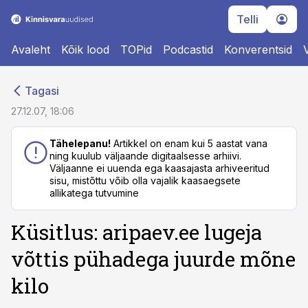
Telli
Avaleht
Kõik lood
TOPid
Podcastid
Konverentsid
cebook
cebook
Tagasi
Twitter)
Twitter)
27.12.07, 18:06
kedIn
kedIn
Tähelepanu!
Artikkel on enam kui 5 aastat vana
ning kuulub väljaande digitaalsesse arhiivi.
ail
ail
Väljaanne ei uuenda ega kaasajasta arhiveeritud
sisu, mistõttu võib olla vajalik kaasaegsete
k
k
allikatega tutvumine
Küsitlus: aripaev.ee lugeja
võttis pühadega juurde mõne
kilo