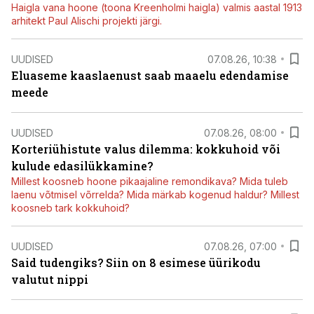
Haigla vana hoone (toona Kreenholmi haigla) valmis aastal 1913
arhitekt Paul Alischi projekti järgi.
UUDISED
07.08.26, 10:38
Eluaseme kaaslaenust saab maaelu edendamise
meede
UUDISED
07.08.26, 08:00
Korteriühistute valus dilemma: kokkuhoid või
kulude edasilükkamine?
Millest koosneb hoone pikaajaline remondikava? Mida tuleb
laenu võtmisel võrrelda? Mida märkab kogenud haldur? Millest
koosneb tark kokkuhoid?
UUDISED
07.08.26, 07:00
Said tudengiks? Siin on 8 esimese üürikodu
valutut nippi