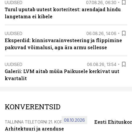
UUDISED
07.08.26, 06:30
Turul uputab uutest korteritest: arendajad hindu
langetama ei kibele
UUDISED
06.08.26, 14:06
Eksperdid: kinnisvarainvesteering ja flippimine
pakuvad võimalusi, aga ära armu sellesse
UUDISED
06.08.26, 13:54
Galerii: LVM aitab müüa Paikusele kerkivat uut
kvartalit
KONVERENTSID
08.10.2026
Eesti Ehitusko
TALLINNA TELETORNI 21. KORRUSEL
Arhitektuuri ja arenduse