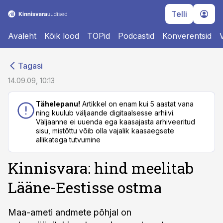
Telli
Avaleht
Kõik lood
TOPid
Podcastid
Konverentsid
cebook
cebook
Tagasi
Twitter)
Twitter)
14.09.09, 10:13
kedIn
kedIn
Tähelepanu!
Artikkel on enam kui 5 aastat vana
ning kuulub väljaande digitaalsesse arhiivi.
ail
ail
Väljaanne ei uuenda ega kaasajasta arhiveeritud
sisu, mistõttu võib olla vajalik kaasaegsete
k
k
allikatega tutvumine
Kinnisvara: hind meelitab
Lääne-Eestisse ostma
Maa-ameti andmete põhjal on