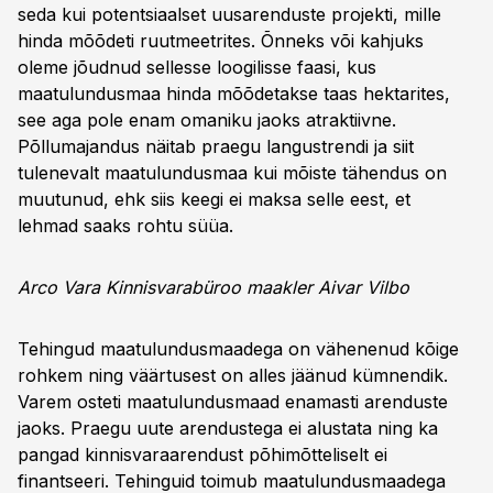
seda kui potentsiaalset uusarenduste projekti, mille
hinda mõõdeti ruutmeetrites. Õnneks või kahjuks
oleme jõudnud sellesse loogilisse faasi, kus
maatulundusmaa hinda mõõdetakse taas hektarites,
see aga pole enam omaniku jaoks atraktiivne.
Põllumajandus näitab praegu langustrendi ja siit
tulenevalt maatulundusmaa kui mõiste tähendus on
muutunud, ehk siis keegi ei maksa selle eest, et
lehmad saaks rohtu süüa.
Arco Vara Kinnisvarabüroo maakler Aivar Vilbo
Tehingud maatulundusmaadega on vähenenud kõige
rohkem ning väärtusest on alles jäänud kümnendik.
Varem osteti maatulundusmaad enamasti arenduste
jaoks. Praegu uute arendustega ei alustata ning ka
pangad kinnisvaraarendust põhimõtteliselt ei
finantseeri. Tehinguid toimub maatulundusmaadega