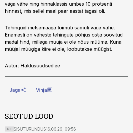
väga vähe ning hinnaklassis umbes 10 protsenti
hinnast, mis sellel maal paar aastat tagasi oli.
Tehinguid metsamaaga toimub samuti väga vähe.
Enamasti on väheste tehingute põhjus ostja soovitud
madal hind, millega müüja ei ole nõus müüma. Kuna
müüjal müügiga kiire ei ole, loobutakse müügist.
Autor: Haldusuudised.ee
Jaga
Vihja
SEOTUD LOOD
SISUTURUNDUS
16.06.26, 09:56
ST