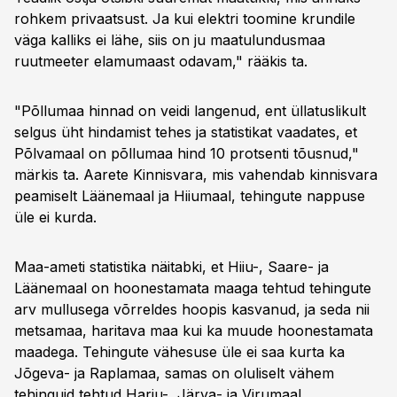
rohkem privaatsust. Ja kui elektri toomine krundile
väga kalliks ei lähe, siis on ju maatulundusmaa
ruutmeeter elamumaast odavam," rääkis ta.
"Põllumaa hinnad on veidi langenud, ent üllatuslikult
selgus üht hindamist tehes ja statistikat vaadates, et
Põlvamaal on põllumaa hind 10 protsenti tõusnud,"
märkis ta. Aarete Kinnisvara, mis vahendab kinnisvara
peamiselt Läänemaal ja Hiiumaal, tehingute nappuse
üle ei kurda.
Maa-ameti statistika näitabki, et Hiiu-, Saare- ja
Läänemaal on hoonestamata maaga tehtud tehingute
arv mullusega võrreldes hoopis kasvanud, ja seda nii
metsamaa, haritava maa kui ka muude hoonestamata
maadega. Tehingute vähesuse üle ei saa kurta ka
Jõgeva- ja Raplamaa, samas on oluliselt vähem
tehinguid tehtud Harju-, Järva- ja Virumaal.