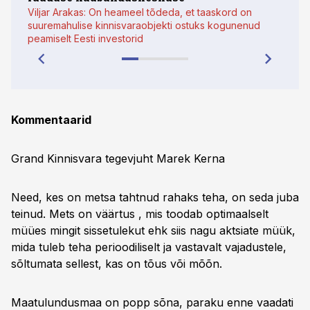
Viljar Arakas: On heameel tõdeda, et taaskord on
armu
suuremahulise kinnisvaraobjekti ostuks kogunenud
peamiselt Eesti investorid
Kommentaarid
Grand Kinnisvara tegevjuht Marek Kerna
Need, kes on metsa tahtnud rahaks teha, on seda juba
teinud. Mets on väärtus , mis toodab optimaalselt
müües mingit sissetulekut ehk siis nagu aktsiate müük,
mida tuleb teha perioodiliselt ja vastavalt vajadustele,
sõltumata sellest, kas on tõus või mõõn.
Maatulundusmaa on popp sõna, paraku enne vaadati