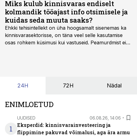
Miks kulub kinnisvaras endiselt
kolmandik tööajast info otsimisele ja
kuidas seda muuta saaks?
Ehkki tehisintellekt on üha hoogsamalt sisenemas ka
kinnisvarasektorisse, on täna veel selle kasutamise
osas rohkem küsimusi kui vastuseid. Peamurdmist ei
tekita niivõrd see, millist AI-lahendust kasutada, vaid
kas ettevõtte andmed on üldse sellisel kujul olemas, et
tehisintellekt neist midagi mõistlikku välja lugeda
suudaks.
24H
72H
Nädal
ENIMLOETUD
UUDISED
06.08.26, 14:06
Eksperdid: kinnisvarainvesteering ja
1
flippimine pakuvad võimalusi, aga ära armu