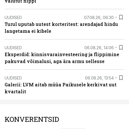
valutut nippi
UUDISED
07.08.26, 06:30
Turul uputab uutest korteritest: arendajad hindu
langetama ei kibele
UUDISED
06.08.26, 14:06
Eksperdid: kinnisvarainvesteering ja flippimine
pakuvad võimalusi, aga ära armu sellesse
UUDISED
06.08.26, 13:54
Galerii: LVM aitab müüa Paikusele kerkivat uut
kvartalit
KONVERENTSID