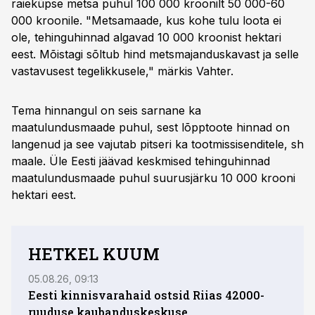
raieküpse metsa puhul 100 000 kroonilt 50 000-60
000 kroonile. "Metsamaade, kus kohe tulu loota ei
ole, tehinguhinnad algavad 10 000 kroonist hektari
eest. Mõistagi sõltub hind metsmajanduskavast ja selle
vastavusest tegelikkusele," märkis Vahter.
Tema hinnangul on seis sarnane ka
maatulundusmaade puhul, sest lõpptoote hinnad on
langenud ja see vajutab pitseri ka tootmissisenditele, sh
maale. Üle Eesti jäävad keskmised tehinguhinnad
maatulundusmaade puhul suurusjärku 10 000 krooni
hektari eest.
HETKEL KUUM
05.08.26, 09:13
06.08
Eesti kinnisvarahaid ostsid Riias 42000-
Eksp
ruuduse kaubanduskeskuse
flip