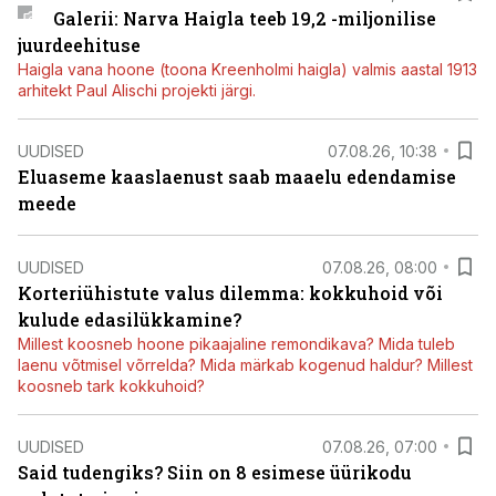
Galerii: Narva Haigla teeb 19,2 -miljonilise
juurdeehituse
Haigla vana hoone (toona Kreenholmi haigla) valmis aastal 1913
arhitekt Paul Alischi projekti järgi.
UUDISED
07.08.26, 10:38
Eluaseme kaaslaenust saab maaelu edendamise
meede
UUDISED
07.08.26, 08:00
Korteriühistute valus dilemma: kokkuhoid või
kulude edasilükkamine?
Millest koosneb hoone pikaajaline remondikava? Mida tuleb
laenu võtmisel võrrelda? Mida märkab kogenud haldur? Millest
koosneb tark kokkuhoid?
UUDISED
07.08.26, 07:00
Said tudengiks? Siin on 8 esimese üürikodu