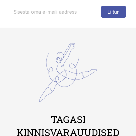
Liitun
TAGASI
KINNISVARAUUDISED