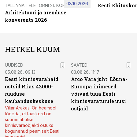
08.10.2026
Eesti Ehitusko
TALLINNA TELETORNI 21. KORRUSEL
Arhitektuuri ja arenduse
konverents 2026
HETKEL KUUM
UUDISED
SAATED
05.08.26, 09:13
03.08.26, 11:17
Eesti kinnisvarahaid
Arco Vara juht: Lõuna-
ostsid Riias 42000-
Euroopa inimesed
ruuduse
võivad tuua Eesti
kaubanduskeskuse
kinnisvaraturule uusi
Viljar Arakas: On heameel
ostjaid
tõdeda, et taaskord on
suuremahulise
kinnisvaraobjekti ostuks
kogunenud peamiselt Eesti
investorid