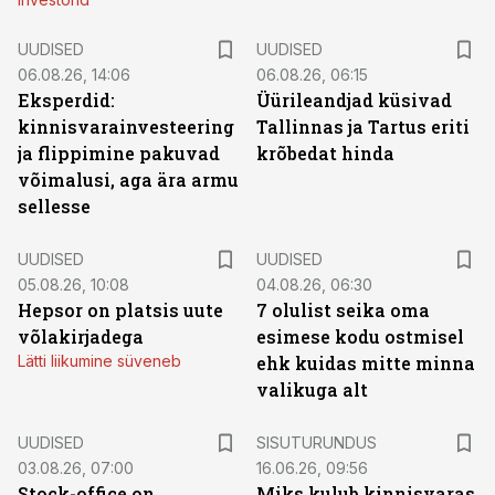
UUDISED
UUDISED
06.08.26, 14:06
06.08.26, 06:15
Eksperdid:
Üürileandjad küsivad
kinnisvarainvesteering
Tallinnas ja Tartus eriti
ja flippimine pakuvad
krõbedat hinda
võimalusi, aga ära armu
sellesse
UUDISED
UUDISED
05.08.26, 10:08
04.08.26, 06:30
Hepsor on platsis uute
7 olulist seika oma
võlakirjadega
esimese kodu ostmisel
Lätti liikumine süveneb
ehk kuidas mitte minna
valikuga alt
ST
UUDISED
SISUTURUNDUS
03.08.26, 07:00
16.06.26, 09:56
Stock-office on
Miks kulub kinnisvaras