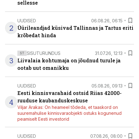
sellesse
UUDISED
06.08.26, 06:15
2
Üürileandjad küsivad Tallinnas ja Tartus eriti
krõbedat hinda
SISUTURUNDUS
31.07.26, 12:13
ST
3
Liivalaia kohtumaja on jõudnud turule ja
ootab uut omanikku
UUDISED
05.08.26, 09:13
Eesti kinnisvarahaid ostsid Riias 42000-
4
ruuduse kaubanduskeskuse
Viljar Arakas: On heameel tõdeda, et taaskord on
suuremahulise kinnisvaraobjekti ostuks kogunenud
peamiselt Eesti investorid
UUDISED
07.08.26, 08:00