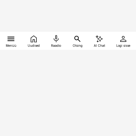
Menüü
Uudised
Raadio
Otsing
AI Chat
Logi sisse
Vana-Lõuna 39/1, 19094 Tallinn
(+372) 667 0111
kinnisvarauudised@kinnisvarauudised.ee
Telli
Reklaam
Firmast
Sisu kasutamisõigused
Ajakirjaniku