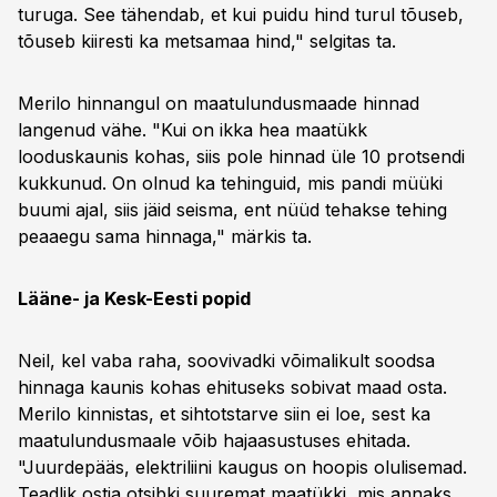
turuga. See tähendab, et kui puidu hind turul tõuseb,
tõuseb kiiresti ka metsamaa hind," selgitas ta.
Merilo hinnangul on maatulundusmaade hinnad
langenud vähe. "Kui on ikka hea maatükk
looduskaunis kohas, siis pole hinnad üle 10 protsendi
kukkunud. On olnud ka tehinguid, mis pandi müüki
buumi ajal, siis jäid seisma, ent nüüd tehakse tehing
peaaegu sama hinnaga," märkis ta.
Lääne- ja Kesk-Eesti popid
Neil, kel vaba raha, soovivadki võimalikult soodsa
hinnaga kaunis kohas ehituseks sobivat maad osta.
Merilo kinnistas, et sihtotstarve siin ei loe, sest ka
maatulundusmaale võib hajaasustuses ehitada.
"Juurdepääs, elektriliini kaugus on hoopis olulisemad.
Teadlik ostja otsibki suuremat maatükki, mis annaks