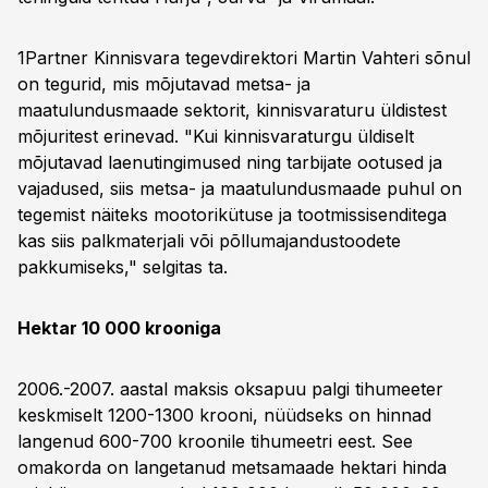
1Partner Kinnisvara tegevdirektori Martin Vahteri sõnul
on tegurid, mis mõjutavad metsa- ja
maatulundusmaade sektorit, kinnisvaraturu üldistest
mõjuritest erinevad. "Kui kinnisvaraturgu üldiselt
mõjutavad laenutingimused ning tarbijate ootused ja
vajadused, siis metsa- ja maatulundusmaade puhul on
tegemist näiteks mootorikütuse ja tootmissisenditega
kas siis palkmaterjali või põllumajandustoodete
pakkumiseks," selgitas ta.
Hektar 10 000 krooniga
2006.-2007. aastal maksis oksapuu palgi tihumeeter
keskmiselt 1200-1300 krooni, nüüdseks on hinnad
langenud 600-700 kroonile tihumeetri eest. See
omakorda on langetanud metsamaade hektari hinda