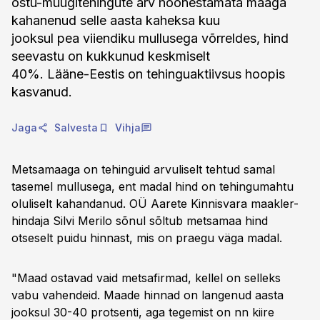
ostu-müügitehingute arv hoonestamata maaga
kahanenud selle aasta kaheksa kuu
jooksul pea viiendiku mullusega võrreldes, hind
seevastu on kukkunud keskmiselt
40%. Lääne-Eestis on tehinguaktiivsus hoopis
kasvanud.
Jaga
Salvesta
Vihja
Metsamaaga on tehinguid arvuliselt tehtud samal
tasemel mullusega, ent madal hind on tehingumahtu
oluliselt kahandanud. OÜ Aarete Kinnisvara maakler-
hindaja Silvi Merilo sõnul sõltub metsamaa hind
otseselt puidu hinnast, mis on praegu väga madal.
"Maad ostavad vaid metsafirmad, kellel on selleks
vabu vahendeid. Maade hinnad on langenud aasta
jooksul 30-40 protsenti, aga tegemist on nn kiire