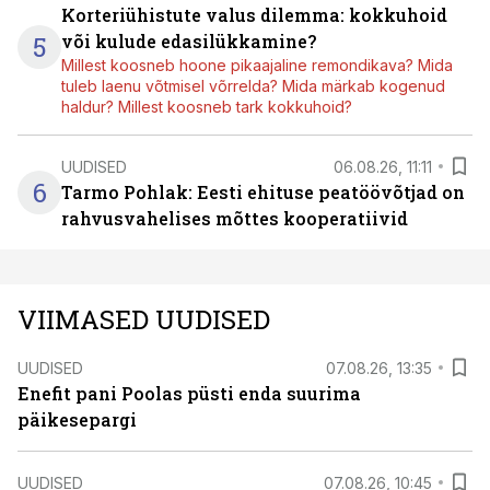
Korteriühistute valus dilemma: kokkuhoid
5
või kulude edasilükkamine?
Millest koosneb hoone pikaajaline remondikava? Mida
tuleb laenu võtmisel võrrelda? Mida märkab kogenud
haldur? Millest koosneb tark kokkuhoid?
UUDISED
06.08.26, 11:11
6
Tarmo Pohlak: Eesti ehituse peatöövõtjad on
rahvusvahelises mõttes kooperatiivid
VIIMASED UUDISED
UUDISED
07.08.26, 13:35
Enefit pani Poolas püsti enda suurima
päikesepargi
UUDISED
07.08.26, 10:45