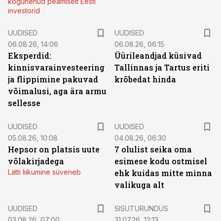
kogunenud peamiselt Eesti
investorid
UUDISED
UUDISED
06.08.26, 14:06
06.08.26, 06:15
Eksperdid:
Üürileandjad küsivad
kinnisvarainvesteering
Tallinnas ja Tartus eriti
ja flippimine pakuvad
krõbedat hinda
võimalusi, aga ära armu
sellesse
UUDISED
UUDISED
05.08.26, 10:08
04.08.26, 06:30
Hepsor on platsis uute
7 olulist seika oma
võlakirjadega
esimese kodu ostmisel
Lätti liikumine süveneb
ehk kuidas mitte minna
valikuga alt
ST
UUDISED
SISUTURUNDUS
03.08.26, 07:00
31.07.26, 12:13