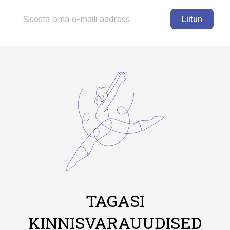
Liitun
TAGASI
KINNISVARAUUDISED