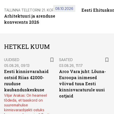
08.10.2026
Eesti Ehitusko
TALLINNA TELETORNI 21. KORRUSEL
Arhitektuuri ja arenduse
konverents 2026
HETKEL KUUM
UUDISED
SAATED
05.08.26, 09:13
03.08.26, 11:17
Eesti kinnisvarahaid
Arco Vara juht: Lõuna-
ostsid Riias 42000-
Euroopa inimesed
ruuduse
võivad tuua Eesti
kaubanduskeskuse
kinnisvaraturule uusi
Viljar Arakas: On heameel
ostjaid
tõdeda, et taaskord on
suuremahulise
kinnisvaraobjekti ostuks