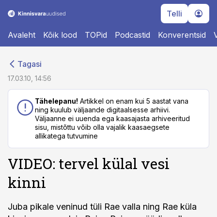
Telli
Avaleht
Kõik lood
TOPid
Podcastid
Konverentsid
cebook
cebook
Tagasi
Twitter)
Twitter)
17.03.10, 14:56
kedIn
kedIn
Tähelepanu!
Artikkel on enam kui 5 aastat vana
ning kuulub väljaande digitaalsesse arhiivi.
ail
ail
Väljaanne ei uuenda ega kaasajasta arhiveeritud
sisu, mistõttu võib olla vajalik kaasaegsete
k
k
allikatega tutvumine
VIDEO: tervel külal vesi
kinni
Juba pikale veninud tüli Rae valla ning Rae küla