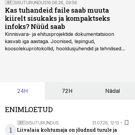
SISUTURUNDUS
16.06.26, 09:56
ST
Kas tuhandeid faile saab muuta
kiirelt sisukaks ja kompaktseks
infoks? Nüüd saab
Kinnisvara- ja ehitusprojektide dokumentatsioon
kasvab iga aastaga. Joonised, lepingud,
koosolekuprotokollid, hooldusjuhendid ja tehnilised
kirjeldused kogunevad erinevatesse süsteemidesse
ning lõpuks on tükk tegu, et üldse aru saada, kus
midagi asub. Ent see kõik saab tehisintellekti abiga olla
kordades lihtsam.
24H
72H
Nädal
ENIMLOETUD
SISUTURUNDUS
31.07.26, 12:13
ST
1
Liivalaia kohtumaja on jõudnud turule ja