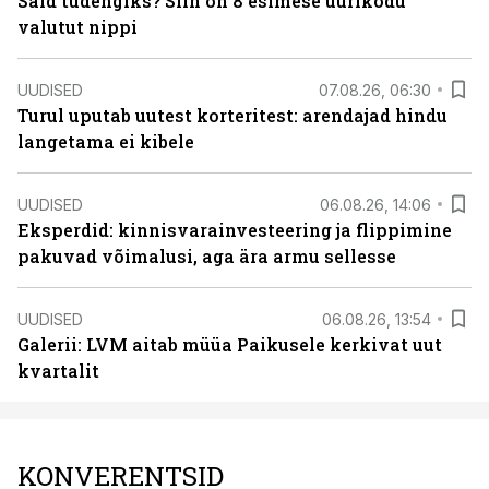
Said tudengiks? Siin on 8 esimese üürikodu
valutut nippi
UUDISED
07.08.26, 06:30
Turul uputab uutest korteritest: arendajad hindu
langetama ei kibele
UUDISED
06.08.26, 14:06
Eksperdid: kinnisvarainvesteering ja flippimine
pakuvad võimalusi, aga ära armu sellesse
UUDISED
06.08.26, 13:54
Galerii: LVM aitab müüa Paikusele kerkivat uut
kvartalit
KONVERENTSID