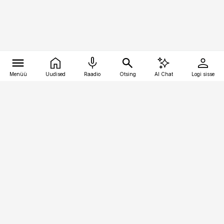
Menüü
Uudised
Raadio
Otsing
AI Chat
Logi sisse
Vana-Lõuna 39/1, 19094 Tallinn
(+372) 667 0111
kinnisvarauudised@kinnisvarauudised.ee
Telli
Reklaam
Firmast
Sisu kasutamisõigused
Ajakirjaniku