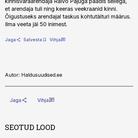
kinnisvaraarendaja Raivo Pajuga päädis sellega,
et arendaja tuli ning keeras veekraanid kinni.
Õigustuseks arendajal taskus kohtutäituri määrus.
Ilma veeta jäi 50 inimest.
Jaga
Salvesta
Vihja
Autor: Haldusuudised.ee
Jaga
Vihja
SEOTUD LOOD