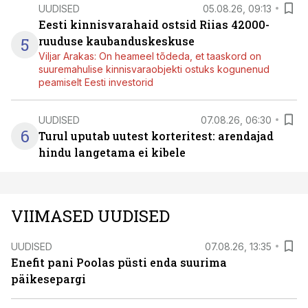
UUDISED
05.08.26, 09:13
Eesti kinnisvarahaid ostsid Riias 42000-
5
ruuduse kaubanduskeskuse
Viljar Arakas: On heameel tõdeda, et taaskord on
suuremahulise kinnisvaraobjekti ostuks kogunenud
peamiselt Eesti investorid
UUDISED
07.08.26, 06:30
6
Turul uputab uutest korteritest: arendajad
hindu langetama ei kibele
VIIMASED UUDISED
UUDISED
07.08.26, 13:35
Enefit pani Poolas püsti enda suurima
päikesepargi