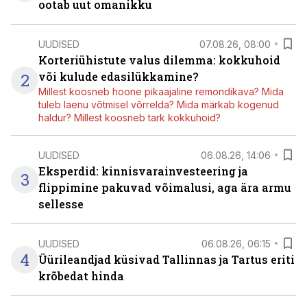
ootab uut omanikku
UUDISED
07.08.26, 08:00
Korteriühistute valus dilemma: kokkuhoid
2
või kulude edasilükkamine?
Millest koosneb hoone pikaajaline remondikava? Mida
tuleb laenu võtmisel võrrelda? Mida märkab kogenud
haldur? Millest koosneb tark kokkuhoid?
UUDISED
06.08.26, 14:06
Eksperdid: kinnisvarainvesteering ja
3
flippimine pakuvad võimalusi, aga ära armu
sellesse
UUDISED
06.08.26, 06:15
4
Üürileandjad küsivad Tallinnas ja Tartus eriti
krõbedat hinda