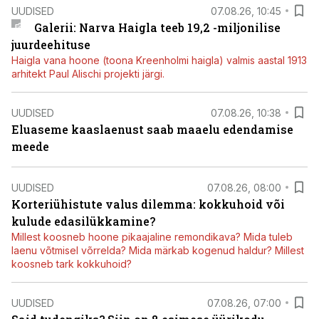
UUDISED
07.08.26, 10:45
Galerii: Narva Haigla teeb 19,2 -miljonilise
juurdeehituse
Haigla vana hoone (toona Kreenholmi haigla) valmis aastal 1913
arhitekt Paul Alischi projekti järgi.
UUDISED
07.08.26, 10:38
Eluaseme kaaslaenust saab maaelu edendamise
meede
UUDISED
07.08.26, 08:00
Korteriühistute valus dilemma: kokkuhoid või
kulude edasilükkamine?
Millest koosneb hoone pikaajaline remondikava? Mida tuleb
laenu võtmisel võrrelda? Mida märkab kogenud haldur? Millest
koosneb tark kokkuhoid?
UUDISED
07.08.26, 07:00