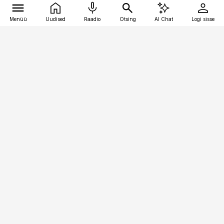
Menüü
Uudised
Raadio
Otsing
AI Chat
Logi sisse
Vana-Lõuna 39/1, 19094 Tallinn
(+372) 667 0111
kinnisvarauudised@kinnisvarauudised.ee
Telli
Reklaam
Firmast
Sisu kasutamisõigused
Ajakirjaniku
eetikakoodeks
Üldtingimused
Privaatsustingimused
Küpsiste poliitika
KKK
Eesti Meediaettevõtete
Eelistuste haldamine
Liit