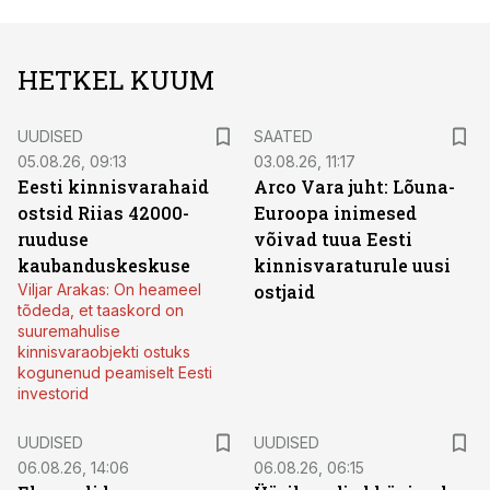
HETKEL KUUM
UUDISED
SAATED
05.08.26, 09:13
03.08.26, 11:17
Eesti kinnisvarahaid
Arco Vara juht: Lõuna-
ostsid Riias 42000-
Euroopa inimesed
ruuduse
võivad tuua Eesti
kaubanduskeskuse
kinnisvaraturule uusi
Viljar Arakas: On heameel
ostjaid
tõdeda, et taaskord on
suuremahulise
kinnisvaraobjekti ostuks
kogunenud peamiselt Eesti
investorid
UUDISED
UUDISED
06.08.26, 14:06
06.08.26, 06:15