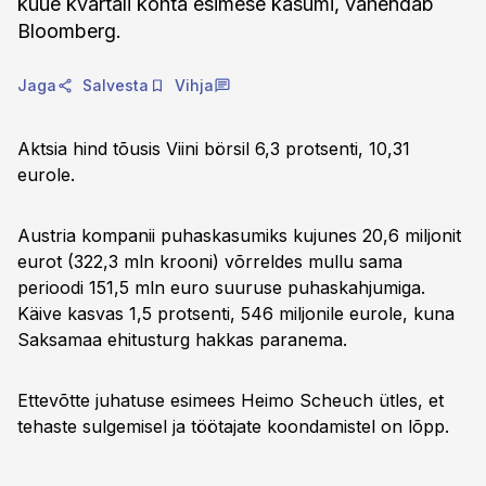
kuue kvartali kohta esimese kasumi, vahendab
Bloomberg.
Jaga
Salvesta
Vihja
Aktsia hind tõusis Viini börsil 6,3 protsenti, 10,31
eurole.
Austria kompanii puhaskasumiks kujunes 20,6 miljonit
eurot (322,3 mln krooni) võrreldes mullu sama
perioodi 151,5 mln euro suuruse puhaskahjumiga.
Käive kasvas 1,5 protsenti, 546 miljonile eurole, kuna
Saksamaa ehitusturg hakkas paranema.
Ettevõtte juhatuse esimees Heimo Scheuch ütles, et
tehaste sulgemisel ja töötajate koondamistel on lõpp.