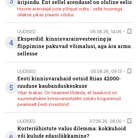
3
äripindu. Ent sellel arendusel on oluline eelis
Hoone arendajal pole põhjust nutta - selle hoonega
ollakse pikas plaanis võidus
UUDISED
06.08.26, 14:06
Eksperdid: kinnisvarainvesteering ja
4
flippimine pakuvad võimalusi, aga ära armu
sellesse
UUDISED
05.08.26, 09:13
Eesti kinnisvarahaid ostsid Riias 42000-
5
ruuduse kaubanduskeskuse
Viljar Arakas: On heameel tõdeda, et taaskord on
suuremahulise kinnisvaraobjekti ostuks kogunenud
peamiselt Eesti investorid
UUDISED
07.08.26, 08:00
Korteriühistute valus dilemma: kokkuhoid
6
või kulude edasilükkamine?