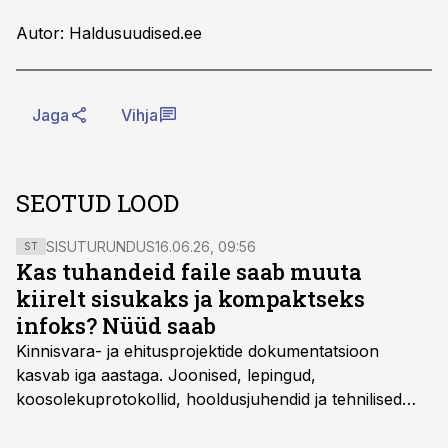
Autor: Haldusuudised.ee
Jaga
Vihja
SEOTUD LOOD
SISUTURUNDUS
16.06.26, 09:56
ST
Kas tuhandeid faile saab muuta
kiirelt sisukaks ja kompaktseks
infoks? Nüüd saab
Kinnisvara- ja ehitusprojektide dokumentatsioon
kasvab iga aastaga. Joonised, lepingud,
koosolekuprotokollid, hooldusjuhendid ja tehnilised
kirjeldused kogunevad erinevatesse süsteemidesse
ning lõpuks on tükk tegu, et üldse aru saada, kus