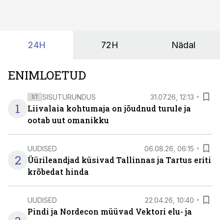
midagi asub. Ent see kõik saab tehisintellekti abiga olla
kordades lihtsam.
24H
72H
Nädal
ENIMLOETUD
SISUTURUNDUS
31.07.26, 12:13
ST
1
Liivalaia kohtumaja on jõudnud turule ja
ootab uut omanikku
UUDISED
06.08.26, 06:15
2
Üürileandjad küsivad Tallinnas ja Tartus eriti
krõbedat hinda
UUDISED
22.04.26, 10:40
Pindi ja Nordecon müüvad Vektori elu- ja