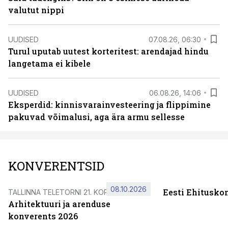
valutut nippi
UUDISED
07.08.26, 06:30
Turul uputab uutest korteritest: arendajad hindu
langetama ei kibele
UUDISED
06.08.26, 14:06
Eksperdid: kinnisvarainvesteering ja flippimine
pakuvad võimalusi, aga ära armu sellesse
KONVERENTSID
08.10.2026
Eesti Ehitusko
TALLINNA TELETORNI 21. KORRUSEL
Arhitektuuri ja arenduse
konverents 2026