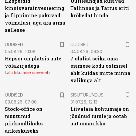
Eksperdid:
Üürileandjad küsivad
kinnisvarainvesteering
Tallinnas ja Tartus eriti
ja flippimine pakuvad
krõbedat hinda
võimalusi, aga ära armu
sellesse
UUDISED
UUDISED
05.08.26, 10:08
04.08.26, 06:30
Hepsor on platsis uute
7 olulist seika oma
võlakirjadega
esimese kodu ostmisel
Lätti liikumine süveneb
ehk kuidas mitte minna
valikuga alt
ST
UUDISED
SISUTURUNDUS
03.08.26, 07:00
31.07.26, 12:13
Stock-office on
Liivalaia kohtumaja on
muutunud
jõudnud turule ja ootab
piirkondlikuks
uut omanikku
ärikeskuseks