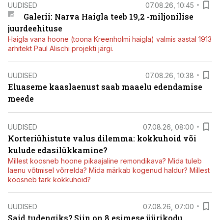
UUDISED
07.08.26, 10:45
Galerii: Narva Haigla teeb 19,2 -miljonilise
juurdeehituse
Haigla vana hoone (toona Kreenholmi haigla) valmis aastal 1913
arhitekt Paul Alischi projekti järgi.
UUDISED
07.08.26, 10:38
Eluaseme kaaslaenust saab maaelu edendamise
meede
UUDISED
07.08.26, 08:00
Korteriühistute valus dilemma: kokkuhoid või
kulude edasilükkamine?
Millest koosneb hoone pikaajaline remondikava? Mida tuleb
laenu võtmisel võrrelda? Mida märkab kogenud haldur? Millest
koosneb tark kokkuhoid?
UUDISED
07.08.26, 07:00
Said tudengiks? Siin on 8 esimese üürikodu