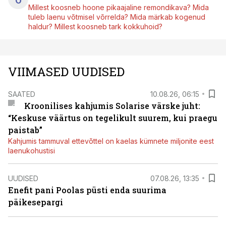
Millest koosneb hoone pikaajaline remondikava? Mida
tuleb laenu võtmisel võrrelda? Mida märkab kogenud
haldur? Millest koosneb tark kokkuhoid?
VIIMASED UUDISED
SAATED
10.08.26, 06:15
Kroonilises kahjumis Solarise värske juht:
“Keskuse väärtus on tegelikult suurem, kui praegu
paistab”
Kahjumis tammuval ettevõttel on kaelas kümnete miljonite eest
laenukohustisi
UUDISED
07.08.26, 13:35
Enefit pani Poolas püsti enda suurima
päikesepargi