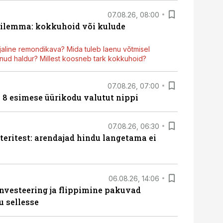
07.08.26, 08:00
dilemma: kokkuhoid või kulude
aline remondikava? Mida tuleb laenu võtmisel
ud haldur? Millest koosneb tark kokkuhoid?
07.08.26, 07:00
n 8 esimese üürikodu valutut nippi
07.08.26, 06:30
teritest: arendajad hindu langetama ei
06.08.26, 14:06
nvesteering ja flippimine pakuvad
u sellesse