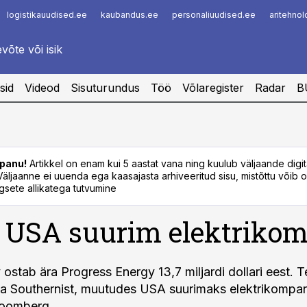
logistikauudised.ee
kaubandus.ee
personaliuudised.ee
aritehno
Infopank
Radar
sid
Videod
Sisuturundus
Töö
Võlaregister
Radar
B
panu!
Artikkel on enam kui 5 aastat vana ning kuulub väljaande digi
. Väljaanne ei uuenda ega kaasajasta arhiveeritud sisu, mistõttu võib ol
sete allikatega tutvumine
 USA suurim elektrikom
ostab ära Progress Energy 13,7 miljardi dollari eest. 
 Southernist, muutudes USA suurimaks elektrikompan
oomberg.