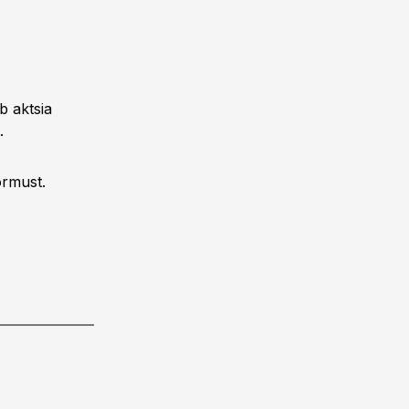
b aktsia
.
ormust.