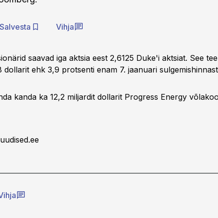
Salvesta
Vihja
ionärid saavad iga aktsia eest 2,6125 Duke'i aktsiat. See tee
dollarit ehk 3,9 protsenti enam 7. jaanuari sulgemishinnast
da kanda ka 12,2 miljardit dollarit Progress Energy võlako
uudised.ee
Vihja