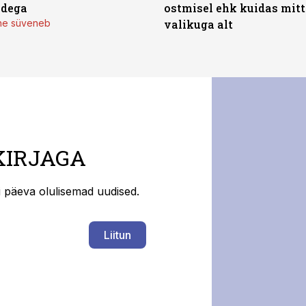
adega
ostmisel ehk kuidas mit
mine süveneb
valikuga alt
KIRJAGA
ti päeva olulisemad uudised.
Liitun