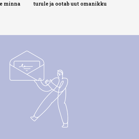
te minna
turule ja ootab uut omanikku