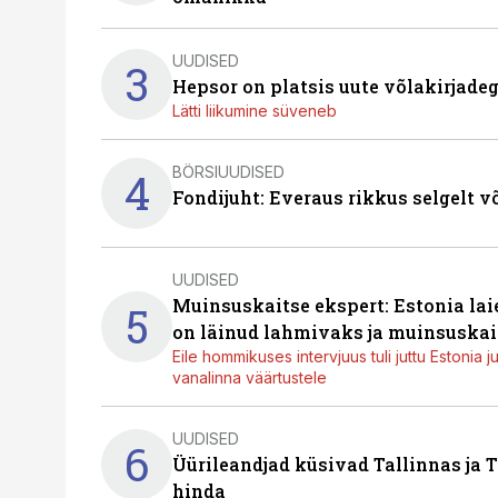
UUDISED
3
Hepsor on platsis uute võlakirjade
Lätti liikumine süveneb
BÖRSIUUDISED
4
Fondijuht: Everaus rikkus selgelt v
UUDISED
Muinsuskaitse ekspert: Estonia la
5
on läinud lahmivaks ja muinsuskai
Eile hommikuses intervjuus tuli juttu Estonia 
vanalinna väärtustele
UUDISED
6
Üürileandjad küsivad Tallinnas ja T
hinda