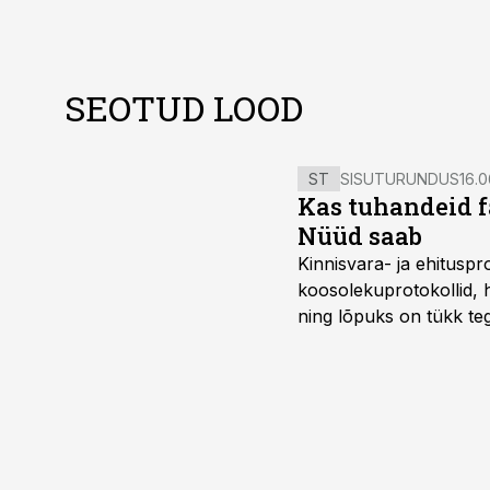
SEOTUD LOOD
ST
SISUTURUNDUS
16.0
Kas tuhandeid f
Nüüd saab
Kinnisvara- ja ehitusp
koosolekuprotokollid, 
ning lõpuks on tükk teg
kordades lihtsam.