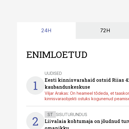
24H
72H
ENIMLOETUD
UUDISED
Eesti kinnisvarahaid ostsid Riias 
1
kaubanduskeskuse
Viljar Arakas: On heameel tõdeda, et taasko
kinnisvaraobjekti ostuks kogunenud peamisel
ST
SISUTURUNDUS
2
Liivalaia kohtumaja on jõudnud turu
omanikku