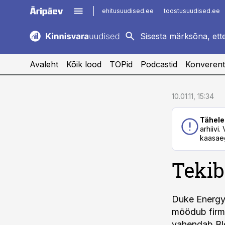
ehitusuudised.ee
toostusuudised.ee
kaubandus.ee
imelineajalugu.ee
logistikauudised.ee
imelineteadus.ee
Avaleht
Kõik lood
TOPid
Podcastid
Konverent
cebook
cebook
10.01.11, 15:34
Twitter)
Twitter)
Tähele
kedIn
kedIn
arhiivi
kaasaeg
ail
ail
Tekib
k
k
Duke Energy 
möödub firma
vahendab Bl