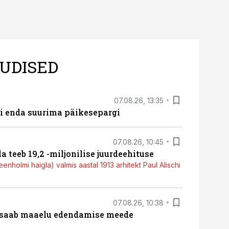
UDISED
07.08.26, 13:35
ti enda suurima päikesepargi
07.08.26, 10:45
a teeb 19,2 -miljonilise juurdeehituse
nholmi haigla) valmis aastal 1913 arhitekt Paul Alischi
07.08.26, 10:38
 saab maaelu edendamise meede