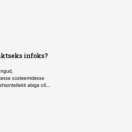
aktseks infoks?
ingud,
atesse süsteemidesse
isintellekti abiga olla