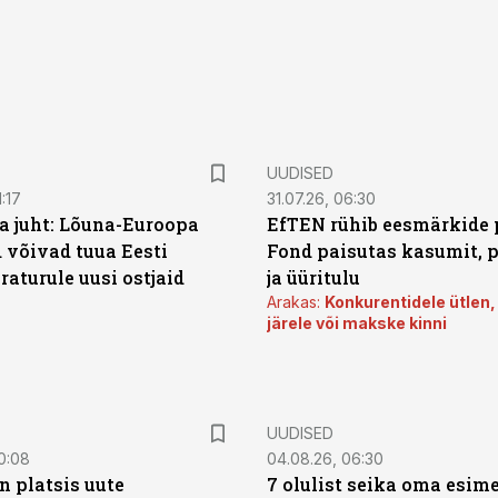
UUDISED
:17
31.07.26, 06:30
a juht: Lõuna-Euroopa
EfTEN rühib eesmärkide 
 võivad tuua Eesti
Fond paisutas kasumit, p
aturule uusi ostjaid
ja üüritulu
Arakas:
Konkurentidele ütlen,
järele või makske kinni
UUDISED
0:08
04.08.26, 06:30
n platsis uute
7 olulist seika oma esim