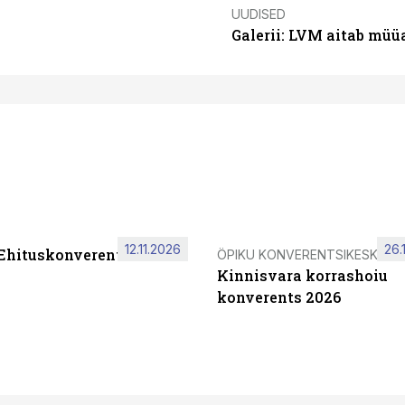
UUDISED
Galerii: LVM aitab müü
12.11.2026
26.
 Ehituskonverents 2026
ÖPIKU KONVERENTSIKESKUS
Kinnisvara korrashoiu
konverents 2026