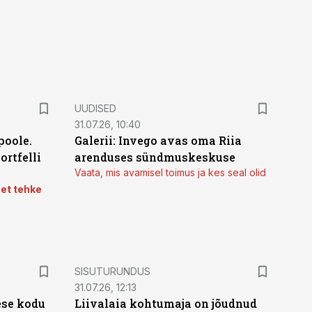
UUDISED
31.07.26, 10:40
poole.
Galerii: Invego avas oma Riia
ortfelli
arenduses sündmuskeskuse
Vaata, mis avamisel toimus ja kes seal olid
 et tehke
ST
SISUTURUNDUS
31.07.26, 12:13
ese kodu
Liivalaia kohtumaja on jõudnud