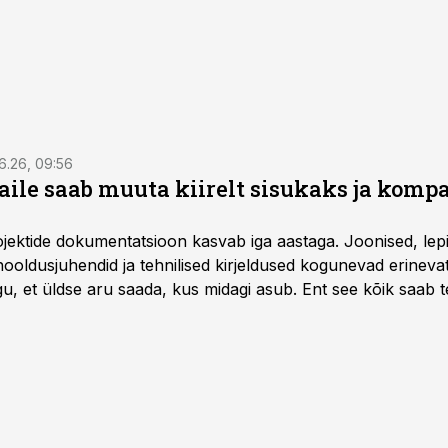
6.26, 09:56
aile saab muuta kiirelt sisukaks ja komp
rojektide dokumentatsioon kasvab iga aastaga. Joonised, lep
hooldusjuhendid ja tehnilised kirjeldused kogunevad erinev
u, et üldse aru saada, kus midagi asub. Ent see kõik saab teh