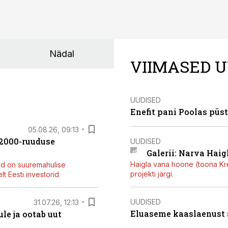
Nädal
VIIMASED U
UUDISED
Enefit pani Poolas püs
05.08.26, 09:13
42000-ruuduse
UUDISED
Galerii: Narva Haigl
Haigla vana hoone (toona Kree
rd on suuremahulise
projekti järgi.
t Eesti investorid
UUDISED
31.07.26, 12:13
Eluaseme kaaslaenust
le ja ootab uut