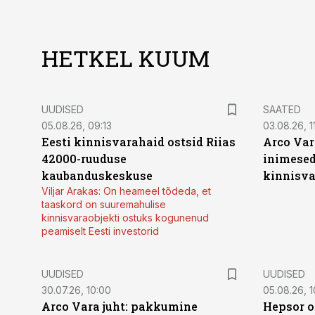
HETKEL KUUM
UUDISED
SAATED
05.08.26, 09:13
03.08.26, 11
Eesti kinnisvarahaid ostsid Riias
Arco Var
42000-ruuduse
inimesed
kaubanduskeskuse
kinnisvar
Viljar Arakas: On heameel tõdeda, et
taaskord on suuremahulise
kinnisvaraobjekti ostuks kogunenud
peamiselt Eesti investorid
UUDISED
UUDISED
30.07.26, 10:00
05.08.26, 1
Arco Vara juht: pakkumine
Hepsor o