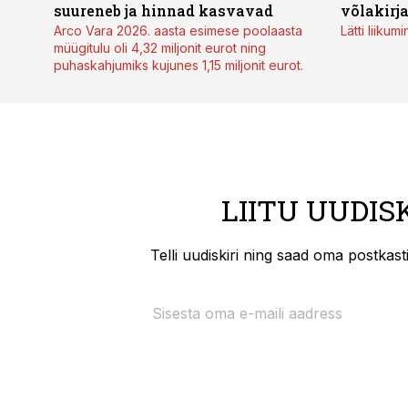
suureneb ja hinnad kasvavad
võlakirj
Arco Vara 2026. aasta esimese poolaasta
Lätti liiku
müügitulu oli 4,32 miljonit eurot ning
puhaskahjumiks kujunes 1,15 miljonit eurot.
LIITU UUDIS
Telli uudiskiri ning saad oma postkas