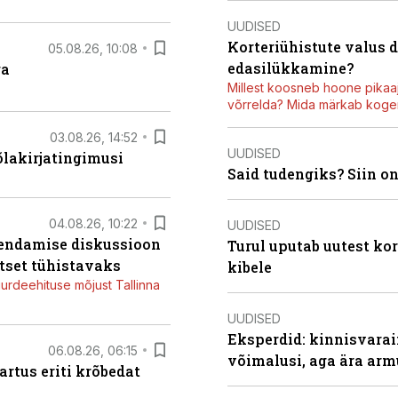
UUDISED
Korteriühistute valus 
05.08.26, 10:08
edasilükkamine?
ga
Millest koosneb hoone pikaaj
võrrelda? Mida märkab kogen
03.08.26, 14:52
UUDISED
õlakirjatingimusi
Said tudengiks? Siin o
04.08.26, 10:22
UUDISED
iendamise diskussioon
Turul uputab uutest kor
tset tühistavaks
kibele
juurdeehituse mõjust Tallinna
UUDISED
Eksperdid: kinnisvarai
06.08.26, 06:15
võimalusi, aga ära arm
artus eriti krõbedat